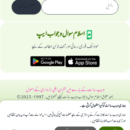
سبسکرائب کریں
اسلام سوال و جواب ایپ
مواد تک فوری رسائی اور آف لائن مطالعہ کے لیے
ویب سائٹ کے بارے میں
نگران اعلی
راز داری کے اصول
جملہ حقوق اسلام سوال و جواب ویب سائٹ کیلیے محفوظ ہیں۔ 1997-2025 ©
ہماری ویب سائٹ کوکیز استعمال کرتی ہے۔
ہماری ویب سائٹ کا وزٹ کرنے پر بہتری کے لیے معلومات جمع کی جاتی ہیں، اس حوالے سے آپ مزید جان سکتے ہیں
اور ترتیبات حسب منشا بنا سکتے ہیں۔