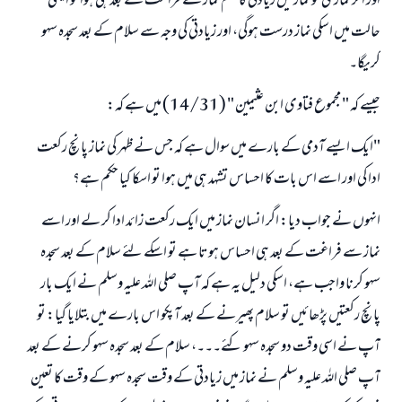
اور اگر نمازی کو نماز میں زیادتی کا علم نماز سے فراغت کے بعد ہی ہوا تو ایسی
حالت میں اسکی نماز درست ہوگی، اور زیادتی کی وجہ سے سلام کے بعد سجدہ سہو
کریگا۔
جیسے کہ " مجموع فتاوى ابن عثيمين " (14/31) میں ہے کہ:
"ایک ایسے آدمی کے بارے میں سوال ہے کہ جس نے ظہر کی نماز پانچ رکعت
ادا کی اور اسے اس بات کا احساس تشہد ہی میں ہوا تو اسکا کیا حکم ہے؟
انہوں نے جواب دیا: اگر انسان نماز میں ایک رکعت زائد ادا کر لے اور اسے
نماز سے فراغت کے بعد ہی احساس ہوتا ہے تو اسکے لئے سلام کے بعد سجدہ
سہو کرنا واجب ہے، اسکی دلیل یہ ہے کہ آپ صلی اللہ علیہ وسلم نے ایک بار
پانچ رکعتیں پڑھائیں تو سلام پھیرنے کے بعد آپکو اس بارے میں بتلایا گیا: تو
آپ نے اسی وقت دو سجدہ سہو کئے۔۔۔، سلام کے بعد سجدہ سہو کرنے کے بعد
آپ صلی اللہ علیہ وسلم نے نماز میں زیادتی کے وقت سجدہ سہو کے وقت کا تعین