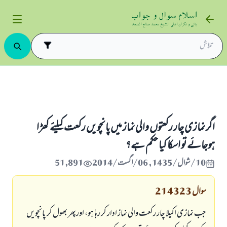
نماز میں بھول جانا
اگر نمازی چار رکعتوں والی نماز میں پانچویں رکعت کیلئے کھڑا ہوجائے تو اسکا ک
اگر نمازی چار رکعتوں والی نماز میں پانچویں رکعت کیلئے کھڑا
ہوجائے تو اسکا کیا حکم ہے؟
10/شوال/1435 , 06/اگست/2014
51,891
سوال
214323
جب نمازی اکیلا چار رکعت والی نماز ادار کر رہا ہو، اورپھر بھول کر پانچویں