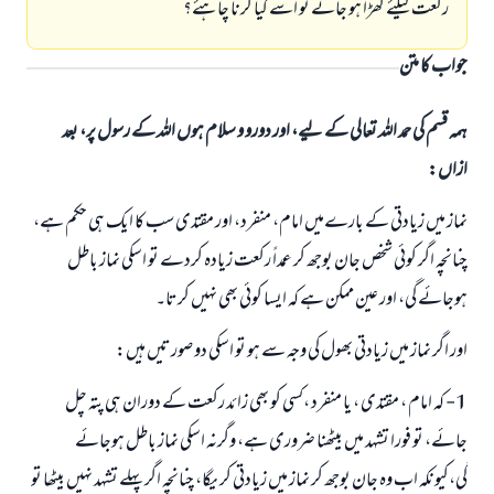
رکعت کیلئے کھڑا ہو جائے تو اسے کیا کرنا چاہئے؟
جواب کا متن
ہمہ قسم کی حمد اللہ تعالی کے لیے، اور دورو و سلام ہوں اللہ کے رسول پر، بعد
ازاں:
نماز میں زیادتی کے بارےمیں امام، منفرد، اور مقتدی سب کا ایک ہی حکم ہے،
چنانچہ اگر کوئی شخص جان بوجھ کر عمداً رکعت زیادہ کردے تو اسکی نماز باطل
ہوجائے گی، اور عین ممکن ہے کہ ایسا کوئی بھی نہیں کرتا۔
اور اگر نماز میں زیادتی بھول کی وجہ سے ہو تو اسکی دو صورتیں ہیں:
1- کہ امام ، مقتدی ، یا منفرد ،کسی کو بھی زائد رکعت کے دوران ہی پتہ چل
جائے، تو فورا تشہد میں بیٹھنا ضروری ہے، وگرنہ اسکی نماز باطل ہوجائے
گی،کیونکہ اب وہ جان بوجھ کر نماز میں زیادتی کر یگا، چنانچہ اگر پہلے تشہد نہیں بیٹھا تو