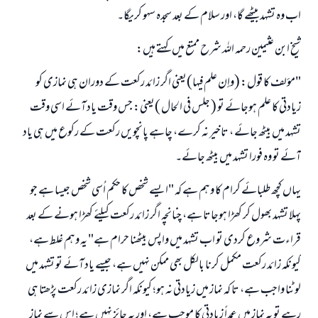
اب وہ تشہد بیٹھے گا، اور سلام کے بعد سجدہ سہو کریگا۔
شیخ ابن عثیمین رحمہ اللہ شرح ممتع میں کہتے ہیں:
"مؤلف کا قول: (وإن علم فيها)یعنی اگر زائد رکعت کے دوران ہی نمازی کو
زیادتی کا علم ہوجائے تو ( جلس في الحال )یعنی: جس وقت یاد آئے اسی وقت
تشہد میں بیٹھ جائے ، تاخیر نہ کرے، چاہے پانچویں رکعت کے رکوع میں ہی یاد
آئے تو وہ فورا تشہد میں بیٹھ جائے۔
یہاں کچھ طلبائے کرام کا وہم ہے کہ "ایسے شخص کا حکم اُسی شخص جیسا ہے جو
پہلا تشہد بھول کر کھڑا ہوجاتا ہے، چنانچہ اگر زائد رکعت کیلئے کھڑا ہونے کے بعد
قراءت شروع کردی تو اب تشہد میں واپس بیٹھنا حرام ہے" یہ وہم غلط ہے،
کیونکہ زائد رکعت مکمل کرنا بالکل بھی ممکن نہیں ہے، جیسے یاد آئے تو تشہد میں
لوٹنا واجب ہے، تا کہ نماز میں زیادتی نہ ہو؛ کیونکہ اگر نمازی زائد رکعت پڑھتا ہی
رہے تو یہ نماز میں عمداً زیادتی کا موجب ہے، اور یہ جائز نہیں ہے؛ اس سے نماز