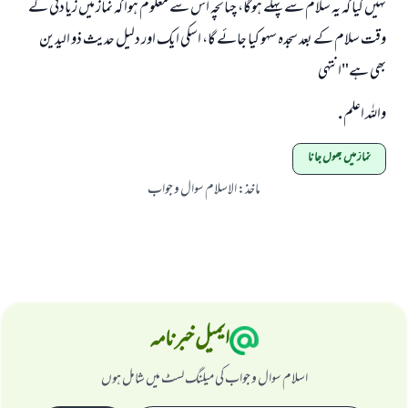
نہیں کیا کہ یہ سلام سے پہلے ہوگا، چنانچہ اس سے معلوم ہوا کہ نماز میں زیادتی کے
وقت سلام کے بعد سجدہ سہو کیا جائے گا، اسکی ایک اور دلیل حدیث ذو الیدین
بھی ہے"انتہی
واللہ اعلم .
نماز میں بھول جانا
ماخذ
:
الاسلام سوال و جواب
ایمیل خبرنامہ
اسلام سوال و جواب کی میلنگ لسٹ میں شامل ہوں