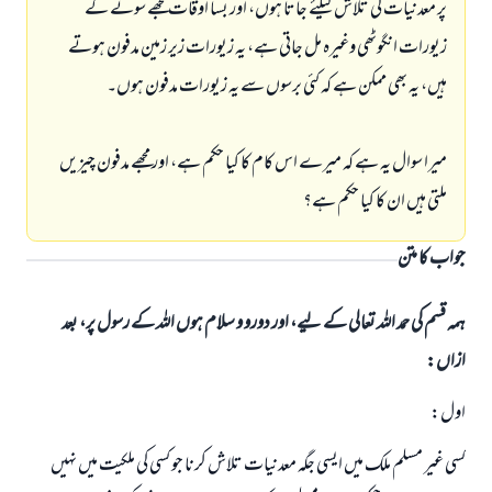
پر معدنیات کی تلاش کیلئے جاتا ہوں، اور بسا اوقات مجھے سونے کے
زیورات انگوٹھی وغیرہ مل جاتی ہے، یہ زیورات زیر زمین مدفون ہوتے
ہیں، یہ بھی ممکن ہے کہ کئی برسوں سے یہ زیورات مدفون ہوں۔
میرا سوال یہ ہے کہ میرے اس کام کا کیا حکم ہے، اور مجھے مدفون چیزیں
ملتی ہیں ان کا کیا حکم ہے؟
جواب کا متن
ہمہ قسم کی حمد اللہ تعالی کے لیے، اور دورو و سلام ہوں اللہ کے رسول پر، بعد
ازاں:
اول:
کسی غیر مسلم ملک میں ایسی جگہ معدنیات تلاش کرنا جو کسی کی ملکیت میں نہیں