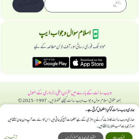
سبسکرائب کریں
اسلام سوال و جواب ایپ
مواد تک فوری رسائی اور آف لائن مطالعہ کے لیے
ویب سائٹ کے بارے میں
نگران اعلی
راز داری کے اصول
جملہ حقوق اسلام سوال و جواب ویب سائٹ کیلیے محفوظ ہیں۔ 1997-2025 ©
ہماری ویب سائٹ کوکیز استعمال کرتی ہے۔
ہماری ویب سائٹ کا وزٹ کرنے پر بہتری کے لیے معلومات جمع کی جاتی ہیں، اس حوالے سے آپ مزید جان سکتے ہیں
اور ترتیبات حسب منشا بنا سکتے ہیں۔
ٹھیک ہے
اختیاری خدمات مسترد کریں
ترتیب دیں