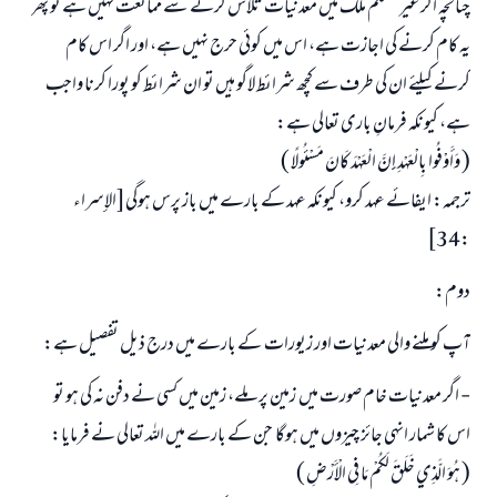
چنانچہ اگر غیر مسلم ملک میں معدنیات تلاش کرنے سے ممانعت نہیں ہے تو پھر
یہ کام کرنے کی اجازت ہے، اس میں کوئی حرج نہیں ہے، اور اگر اس کام
کرنے کیلئے ان کی طرف سے کچھ شرائط لاگو ہیں تو ان شرائط کو پورا کرنا واجب
ہے، کیونکہ فرمانِ باری تعالی ہے:
( وَأَوْفُوا بِالْعَهْدِ إِنَّ الْعَهْدَ كَانَ مَسْئُولًا )
ترجمہ: ایفائے عہد کرو، کیونکہ عہد کے بارے میں باز پرس ہوگی[الإسراء
:34]
دوم:
آپ کو ملنے والی معدنیات اور زیورات کے بارے میں درج ذیل تفصیل ہے:
- اگر معدنیات خام صورت میں زمین پر ملے، زمین میں کسی نے دفن نہ کی ہو تو
اس کا شمار انہی جائز چیزوں میں ہوگا جن کے بارے میں اللہ تعالی نے فرمایا:
( هُوَ الَّذِي خَلَقَ لَكُمْ مَا فِي الْأَرْضِ )