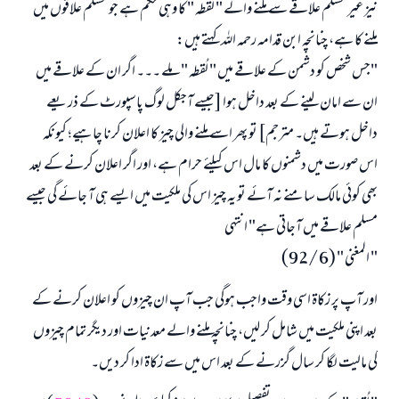
نیز غیر مسلم علاقے سے ملنے والے " لُقطہ " کا وہی حکم ہے جو مسلم علاقوں میں
ملنے کا ہے، چنانچہ ابن قدامہ رحمہ اللہ کہتے ہیں:
"جس شخص کو دشمن کے علاقے میں " لُقطہ " ملے ۔۔۔ اگر ان کے علاقے میں
ان سے امان لینے کے بعد داخل ہوا [جیسے آجکل لوگ پاسپورٹ کے ذریعے
داخل ہوتے ہیں۔ مترجم] تو پھر اسے ملنے والی چیز کا اعلان کرنا چاہیے؛ کیونکہ
اس صورت میں دشمنوں کا مال اس کیلئے حرام ہے، اور اگر اعلان کرنے کے بعد
بھی کوئی مالک سامنے نہ آئے تو یہ چیز اس کی ملکیت میں ایسے ہی آ جائے گی جیسے
مسلم علاقے میں آجاتی ہے" انتہی
" المغنی " (6 /92)
اور آپ پر زکاۃ اسی وقت واجب ہوگی جب آپ ان چیزوں کو اعلان کرنے کے
بعد اپنی ملکیت میں شامل کر لیں، چنانچہ ملنے والے معدنیات اور دیگر تمام چیزوں
کی مالیت لگا کر سال گزرنے کے بعد اس میں سے زکاۃ ادا کر دیں۔