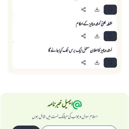
لقطہ یعنی گمشدہ چيز کےاحکام
گمشدہ چيز کا اعلان مکمل ایک برس تک کیا جاۓ گا
ایمیل خبرنامہ
اسلام سوال و جواب کی میلنگ لسٹ میں شامل ہوں