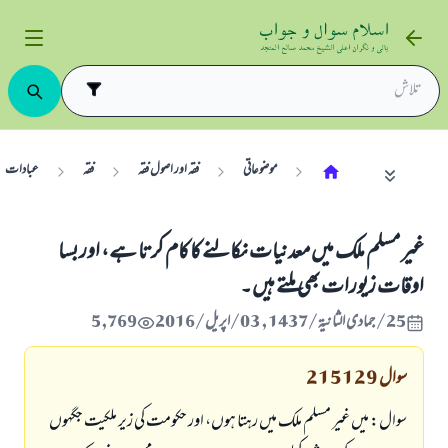
موضوعاتی
فقہ اور اصول فقہ
فقہ
عبادات
غیر مسلم ملک میں معدنیات نکالنے کا کام کرتا ہے، اور بسا
اوقات زیورات بھی ملتے ہیں۔
25/جمادى الثانية/1437 , 03/اپریل/2016
5,769
سوال
215129
سوال: میں غیر مسلم ملک میں رہتا ہوں، اور حکومت کی زیر ملکیت جگہوں