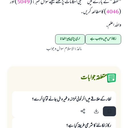
" لُقطہ " کے بارے میں تفصیلی احکامات پڑھنے کیلئے سوال نمبر: (
5049
) اور
(
4046
) کا مطالعہ کریں۔
واللہ اعلم.
زکاۃ کس میں واجب ہے
گری پڑی چيز اٹھانا
ماخذ
:
الاسلام سوال و جواب
متعلقہ جوابات
کفار کے علاقے میں اگر کوئی خزانہ وغیرہ مل جائے تو کیا کرے؟
رکاز نکالنے کا شرعی طریقہ کیا ہے؟