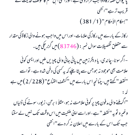
پانچواں حصہ زکاۃ واجب قرار دی ہے، اور انہی اہل علم کا موقف حدیث کے
قریب تر ہے" انتہی
" إحكام الأحكام " (1/ 381)
رکاز کے بارے میں رکاز کی علامات، اور اس میں واجب ہونے والی زکاۃ کی مقدار
سے متعلق تفصیلات سوال نمبر: (
83746
) میں گزر چکی ہیں۔
- اگر سونا، چاندی، یا دیگر زمین میں پائی جانی والی چیزیں ملیں اور ایسی کوئی
علامت بھی موجود نہ ہو جس سے پتا چلے کہ یہ کسی کی دفن شدہ ہے، تو اسے
"لُقطہ" کہتے ہیں، چنانچہ اس بارے میں "کشف القناع" (2/228) میں ہے
کہ:
"اگر ملنے والی مدفون چیز پر کوئی علامت نہ ہو، مثلاً: برتن، زیور، سونے کی ڈلیاں
وغیرہ تو یہ " لُقطہ " ہے، اور اسے اپنی ملکیت میں اس وقت تک نہیں لے سکتا
جب تک اس کے بارے میں اعلان نہ کر دے" انتہی