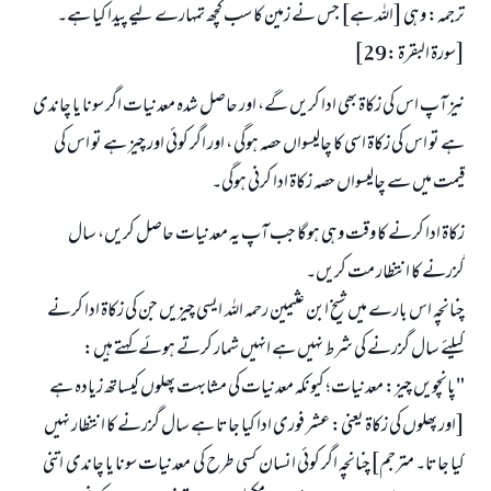
ترجمہ: وہی [اللہ ہے] جس نے زمین کا سب کچھ تمہارے لیے پیدا کیا ہے۔
[سورة البقرة :29]
نیز آپ اس کی زکاۃ بھی ادا کریں گے، اور حاصل شدہ معدنیات اگر سونا یا چاندی
ہے تو اس کی زکاۃ اسی کا چالیسواں حصہ ہوگی ، اور اگر کوئی اور چیز ہے تو اس کی
قیمت میں سے چالیسواں حصہ زکاۃ ادا کرنی ہوگی۔
زکاۃ ادا کرنے کا وقت وہی ہوگا جب آپ یہ معدنیات حاصل کریں، سال
گزرنے کا انتظار مت کریں۔
چنانچہ اس بارے میں شیخ ابن عثیمین رحمہ اللہ ایسی چیزیں جن کی زکاۃ ادا کرنے
کیلئے سال گزرنے کی شرط نہیں ہے انہیں شمار کرتے ہوئے کہتے ہیں:
"پانچویں چیز: معدنیات؛ کیونکہ معدنیات کی مشابہت پھلوں کیساتھ زیادہ ہے
[اور پھلوں کی زکاۃ یعنی: عشر فوری ادا کیا جاتا ہے سال گزرنے کا انتظار نہیں
کیا جاتا۔ مترجم]چنانچہ اگر کوئی انسان کسی طرح کی معدنیات سونا یا چاندی اتنی