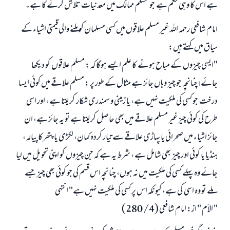
ہے اس کا وہی حکم ہے جو مسلم ممالک میں معدنیات تلاش کرنے کا ہے۔
امام شافعی رحمہ اللہ غیر مسلم علاقوں میں کسی مسلمان کو ملنے والی قیمتی اشیاء کے
سیاق میں کہتے ہیں:
"ایسی چیزوں کے مباح ہونے کا علم ایسے ہوگا کہ : مسلم علاقوں کو دیکھا
جائے؛ چنانچہ جو چیز وہاں جائز ہے مثال کے طور پر : مسلم علاقے میں کوئی ایسا
درخت جو کسی کی ملکیت نہیں ہے، یا زمینی و سمندری شکار کر لیتا ہے ، اور اسی
طرح کی کوئی چیز غیر مسلم علاقے میں بھی حاصل کر لیتا ہے تو یہ جائز ہے، ان
جائز اشیاء میں صحرائی یا پہاڑی علاقے سے تیار کردہ کمان، لکڑی یا پتھر کا پیالہ ،
ہنڈیا یا کوئی اور چیز بھی شامل ہے ، شرط یہ ہے کہ جن چیزوں کو اپنی تحویل میں لیا
جائے وہ پہلے کسی کی ملکیت میں نہ ہوں، چنانچہ اس قسم کی جو کوئی بھی چیز جسے
ملے تو وہ اسی کی ہے، کیونکہ اس پر کسی کی ملکیت نہیں ہے" انتہی
" الأم " از: امام شافعی (4/ 280)