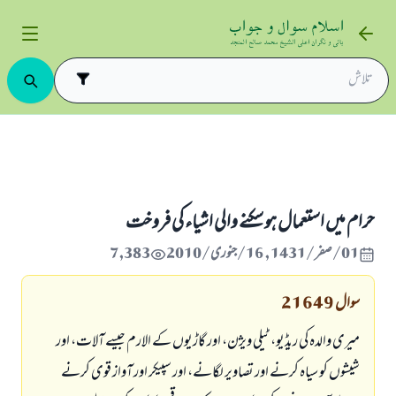
د و فروخت
حرام خرید و فروخت
حرام ميں استعمال ہو سكنے والى اشياء كى فروخت
حرام ميں استعمال ہو سكنے والى اشياء كى فروخت
01/صفر/1431 , 16/جنوری/2010
7,383
سوال
21649
ميرى والدہ كى ريڈيو، ٹيلى ويژن، اور گاڑيوں كے الارم جيسے آلات، اور
شيشوں كو سياہ كرنے اور تصاوير لگانے، اور سپيكر اور آواز قوى كرنے