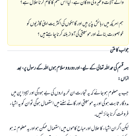
والے آلات وغيرہ كى دوكان ہے، كيا اس قسم كا كام كرنا حلال ہے؟
ہم امريكہ ميں رہائش پذير ہيں اور گاہكوں كى اكثريت اپنى گاڑيوں كو
خوبصورت بنانے اور موسيقى كى آواز بلند كرنا چاہتے ہيں ؟
جواب کا متن
ہمہ قسم کی حمد اللہ تعالی کے لیے، اور دورو و سلام ہوں اللہ کے رسول پر، بعد
ازاں:
جب يہ معلوم ہو جائے كہ يہ تجارت ان خريداروں كى بے ہودگى اور ہيجڑا پن ميں
مددگار ثابت ہو گى اور يہ موسيقى اور گانے سننے ميں استعمال ہوگى تو ان كو يہ اشياء
جواب نمبر 110845 نے نکاح ٹوٹنے سے بچایا۔
فروخت كرنا جائز نہيں.
امت مسلمہ کے واسطے جوابات پیش کرنے کے لیے ہماری مدد کریں
ليكن اگر ان اشياء كا حلال اور مباح كاموں ميں استعمال ممكن ہو اور يہ معلوم نہ ہو
رسول اللہ صلی اللہ علیہ و سلم کا فرمان ہے: