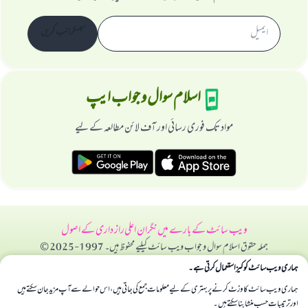
سبسکرائب کریں
اسلام سوال و جواب ایپ
مواد تک فوری رسائی اور آف لائن مطالعہ کے لیے
ویب سائٹ کے بارے میں
نگران اعلی
راز داری کے اصول
جملہ حقوق اسلام سوال و جواب ویب سائٹ کیلیے محفوظ ہیں۔ 1997-2025 ©
ہماری ویب سائٹ کوکیز استعمال کرتی ہے۔
ہماری ویب سائٹ کا وزٹ کرنے پر بہتری کے لیے معلومات جمع کی جاتی ہیں، اس حوالے سے آپ مزید جان سکتے ہیں
اور ترتیبات حسب منشا بنا سکتے ہیں۔