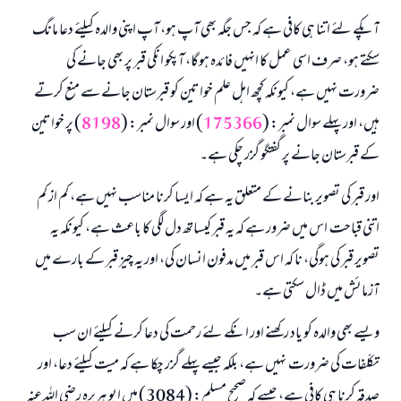
آپکے لئے اتنا ہی کافی ہے کہ جس جگہ بھی آپ ہو، آپ اپنی والدہ کیلئے دعا مانگ
سکتے ہو، صرف اسی عمل کا انہیں فائدہ ہوگا، آپکو انکی قبر پر بھی جانے کی
ضرورت نہیں ہے، کیونکہ کچھ اہل علم خواتین کو قبرستان جانے سے منع کرتے
ہیں، اور پہلے سوال نمبر: (
175366
) اور سوال نمبر: (
8198
) پر خواتین
کے قبرستان جانے پر گفتگو گزر چکی ہے۔
اور قبر کی تصویر بنانے کے متعلق یہ ہے کہ ایسا کرنا مناسب نہیں ہے، کم از کم
اتنی قباحت اس میں ضرور ہے کہ یہ قبر کیساتھ دل لگی کا باعث ہے، کیونکہ یہ
تصویر قبر کی ہوگی، نا کہ اس قبر میں مدفون انسان کی، اور یہ چیز قبر کے بارے میں
آزمائش میں ڈال سکتی ہے۔
ویسے بھی والدہ کو یاد رکھنے اور انکے لئے رحمت کی دعا کرنے کیلئے ان سب
تکلّفات کی ضرورت نہیں ہے، بلکہ جیسے پہلے گزر چکا ہے کہ میت کیلئے دعا، اور
صدقہ کرنا ہی کافی ہے، جیسے کہ صحیح مسلم: (3084) میں ابو ہریرہ رضی اللہ عنہ