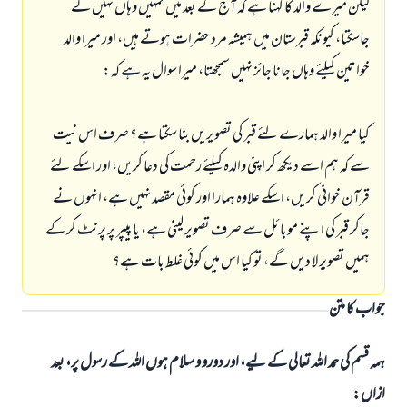
لیکن میرے والد کا کہنا ہے کہ آج کے بعد میں تمہیں وہاں نہیں لے
جاسکتا، کیونکہ قبرستان میں ہمیشہ مرد حضرات ہوتے ہیں، اور میرا والد
خواتین کیلئے وہاں جانا جائز نہیں سمجھتا، میرا سوال یہ ہے کہ:
کیا میرا والد ہمارے لئے قبر کی تصویریں بنا سکتا ہے؟ صرف اس نیت
سے کہ ہم اسے دیکھ کر اپنی والدہ کیلئے رحمت کی دعا کریں، اور اسکے لئے
قرآن خوانی کریں، اسکے علاوہ ہمارا اور کوئی مقصد نہیں ہے، انہوں نے
جاکر قبر کی اپنے موبائل سے صرف تصویر لینی ہے، یا پیپر پر پرنٹ کر کے
ہمیں تصویر لا دیں گے، تو کیا اس میں کوئی غلط بات ہے؟
جواب کا متن
ہمہ قسم کی حمد اللہ تعالی کے لیے، اور دورو و سلام ہوں اللہ کے رسول پر، بعد
ازاں: