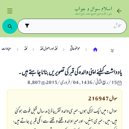
موضوعاتی
فقہ اور اصول فقہ
فقہ
عبادات
یاد داشت کیلئے اپنی والدہ کی قبر کی تصویریں بنانا چاہتے ہیں۔
15/ربيع الثاني/1436 , 04/فروری/2015
8,807
سوال
216947
سوال: میں ایک لڑکی ہوں، میری والدہ تقریبا ڈیڑھ سال قبل فوت ہوگئی
ہیں، میں ، میری بہنیں، اور میرا والد وقفے وقفے سے انکی قبر پر جاتے ہیں،