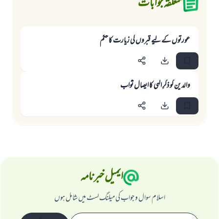
متعلقہ جوابات
عورتوں كے ليے قبروں كى زيارت كا حكم
والدین کو ذکرِ الہی کا ایصال ثواب
ایمیل خبرنامہ
اسلام سوال و جواب کی میلنگ لسٹ میں شامل ہوں