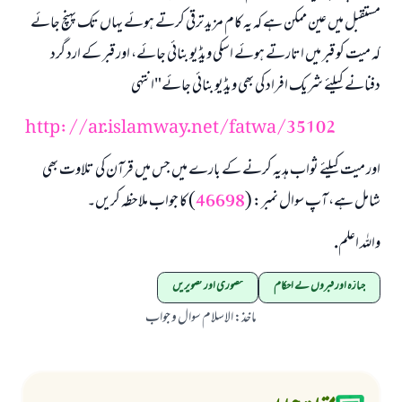
مستقبل میں عین ممکن ہے کہ یہ کام مزید ترقی کرتے ہوئے یہاں تک پہنچ جائے
کہ میت کو قبر میں اتارتے ہوئے اسکی ویڈیو بنائی جائے، اور قبر کے ارد گرد
دفنانے کیلئے شریک افراد کی بھی ویڈیو بنائی جائے"انتہی
http://ar.islamway.net/fatwa/35102
اور میت کیلئے ثواب ہدیہ کرنے کے بارے میں جس میں قرآن کی تلاوت بھی
شامل ہے، آپ سوال نمبر: (
46698
) کا جواب ملاحظہ کریں۔
واللہ اعلم.
جنازہ اور قبروں کے احکام
مصوری اور تصویریں
ماخذ
:
الاسلام سوال و جواب