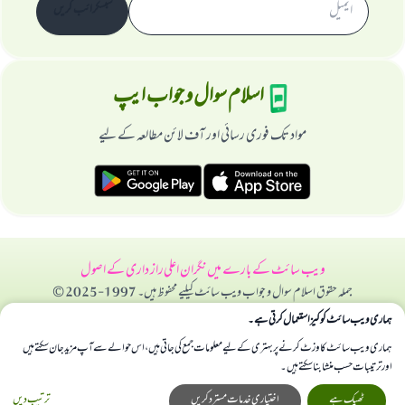
سبسکرائب کریں
اسلام سوال و جواب ایپ
مواد تک فوری رسائی اور آف لائن مطالعہ کے لیے
ویب سائٹ کے بارے میں
نگران اعلی
راز داری کے اصول
جملہ حقوق اسلام سوال و جواب ویب سائٹ کیلیے محفوظ ہیں۔ 1997-2025 ©
ہماری ویب سائٹ کوکیز استعمال کرتی ہے۔
ہماری ویب سائٹ کا وزٹ کرنے پر بہتری کے لیے معلومات جمع کی جاتی ہیں، اس حوالے سے آپ مزید جان سکتے ہیں
اور ترتیبات حسب منشا بنا سکتے ہیں۔
ٹھیک ہے
اختیاری خدمات مسترد کریں
ترتیب دیں