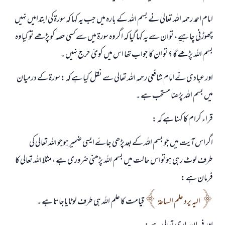
امام احمد رحمہ اللہ تعالی نے بسم اللہ کے بارہ میں جب یہ کہا کہ سورۃ کی ابتدامیں نہیں
چھوڑنی چاہیے ، توان سے یہ کہا گيا کہ اگر وہ سورۃ میں سے کسی حصہ کوپڑھے تو کیا وہ
بسم اللہ پڑھےگا ؟ تو ان کا جواب تھا اس میں کوئ حرج نہیں ۔
اور عبادی نے امام شافعی رحمہ اللہ تعالی سے نقل کیا ہے کہ : سورۃ کے درمیان
میں بسم اللہ پڑھنا مستحب ہے ۔
قراء کرام کا کہنا ہے کہ :
اگراس آیت میں جو بسم اللہ کےبعدپڑھی جاۓ ایسی ضمیرہوجو اللہ تعالی کی
طرف لوٹ رہی ہوتواس حالت میں بسم اللہ پڑھنی ضروری ہے ، مثلا اللہ تعالی کا
فرمان ہے :
الیہ یرد علم الساعۃ
قیامت کا علم اللہ ہی طرف لوٹایاجاتا ہے ۔