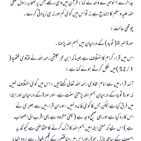
جداکرے ؟ تومیرے والد نے کہا : قرآن میں وہی رکھے جس پر صحابہ رسول صلی
اللہ علیہ وسلم کا اجماع ہے نہ تواس میں کوئ کم اورنہ ہی زیادتی کرے ۔
چوتھی حالت :
سورۃ البراۃ ( توبۃ ) کے درمیان میں بسم اللہ پڑھنا ۔
اس میں قراء کرام کا اختلاف ہے جیسا کہ ابن حجر ھیثمی رحمہ اللہ نے فتاوی فقھیۃ (
1 / 52 ) میں نقل کرتے ہوۓ کہا ہے :
آئمہ قراء میں سے امام سخاوی رحمہ اللہ تعالی کہتے ہیں : اس میں کوئ اختلاف نہيں
کہ سورۃ توبۃ کے درمیان بسم اللہ پڑھنی سنت ہے ، اور سورۃ کے درمیان اور ابتدا
میں فرق کیاہے لیکن جس کا کوئ فا‏ئدہ نہیں ، اوران قراءمیں سے جعبری نے
اس کا رد کیا ہے اور یہی صحیح وجہ ہے ( یعنی مکروہ ہے یہی اقرب الی الصواب
ہے ) اس لیے کہ معنی ابتدا میں بسم اللہ کا ترک کرنے کا متقاضی ہے کیونکہ یہ
السیف کے ساتھ نازل ہوئ اور اس میں منافقین کے قبیح افعال سے پردہ اٹھایا