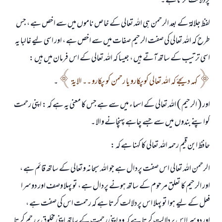
پردلالت کرتا ہے ۔
لفظ جلالۃ کے بعد الرحمن ہی اللہ تعالی کے خاص ناموں میں سے اخص ہے ، جس
طرح کہ اللہ تعالی کی صفت الرحیم صفات میں سے اخص ہے ، اور اسی لیے غالبا یہ
اسی ترتیب کے ساتھ آتے ہیں ، جیسا کہ اللہ تعالی کے اس فرمان میں ہیں :
کہہ دیجۓ کہ اللہ تعالی کوپکارو یا رحمن کو پکارو ۔۔ الایۃ
۔
اور ( الرحیم ) اللہ تعالی کے اسماء میں سے ہے جس کا معنی یہ ہے کہ : اپنی رحمت
کواپنے بندوں میں سے جسے چاہے پہنچانے والا ۔
حافظ ابن قیم رحمہ اللہ تعالی کا کہنا ہے کہ :
الرحمن اللہ تعالی اس صفت پردال ہے جو اللہ سبحانہ وتعالی کے ساتھ قائم ہے ،
اور الرحیم کا تعلق مرحوم کے ساتھ ہونے پردال ہے ، تو پہلا وصف اور دوسرا
فعل کے لیے ہوا تو پہلا اس پردلالت کرتا ہے کہ رحمت اس کی صفت ہے ،
اوردوسرااس پردلالت کرتا ہے کہ وہ اپنی رحمت کے ساتھ اپنی مخلوق پررحم کرتا