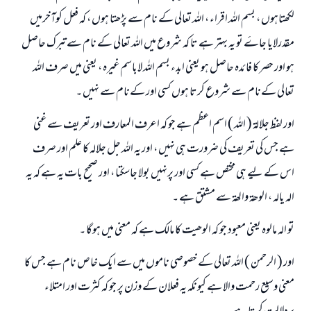
لکھتاہوں ، بسم اللہ اقراء ، اللہ تعالی کے نام سے پڑھتا ہوں ، کہ فعل کوآخرمیں
مقدرلایا جاۓ تو یہ بہتر ہے تا کہ شروع میں اللہ تعالی کے نام سے تبرک حاصل
ہو اور حصر کا فائدہ حاصل ہو یعنی ابدء بسم اللہ لاباسم غیرہ ، یعنی میں صرف اللہ
تعالی کےنام سے شروع کرتا ہوں کسی اور کےنام سے نہیں ۔
اور لفظ جلالۃ ( اللہ ) اسم اعظم ہے جو کہ اعرف المعارف اور تعریف سے غنی
ہے جس کی تعریف کی ضرورت ہی نہیں ، اور یہ اللہ جل جلالہ کا علم اور صرف
اس کے لیے ہی مختص ہے کسی اور پرنہیں بولا جاسکتا ، اور صحیح بات یہ ہے کہ یہ
الہ یالہ ، الوھۃ والھۃ سے مشتق ہے ۔
تو الہ مالوہ یعنی معبود جو کہ الوھیت کا مالک ہے کہ معنی میں ہوگا ۔
اور ( الرحمن ) اللہ تعالی کے خصوصی ناموں میں سے ایک خاص نام ہے جس کا
معنی وسیع رحمت والا ہے کیونکہ یہ فعلان کے وزن پر جو کہ کثرت اور امتلاء