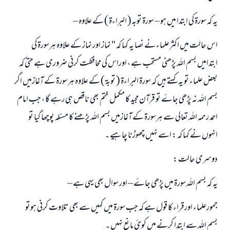
(مسلم : 1893)
یہ کہ سورۃ کی ابتدا میں ہو – سورۃ توبہ( البراءۃ ) کے علاوہ –
اس حالت میں اکثرعلماء نے نصا یہ کہا کہ " نماز اور نماز کے علاوہ ہرسورۃ کی
ابھی تعاون کریں
ابتدامیں بسم اللہ پڑھنی مستحب ہے ، اوراس کی محافظت کرنی ضروری ہے حتی کہ
بعض علماء تو یہ کہتے ہیں کہ سورۃ البراءۃ ( توبۃ ) کے علاوہ ہرسورۃ کے آغازمیں اگر
بسم اللہ نہ پڑھی جاۓ تو قرآن مجید کا مکمل ختم بھی ناقص ہی رہے گا ، جب امام
احمد رحمہ اللہ تعالی سے ہرسورۃ کے آغازمیں بسم اللہ پڑھنے کا مسئلہ پوچھا گیا تو
انہوں نے کہا کہ : اسے نہیں چھوڑنا چاہیے ۔
دوسری حالت :
یہ کہ بسم اللہ سورۃ میں پڑھی جاۓ – اور سوال بھی یہی ہے –
جمورعلماء اورقراء کا قول ہے کہ جب سورۃ میں کہیں سے بھی تلاوت کرنی ہوتو
بسم اللہ سے ابتدا کرنے میں کو‏ئ مانع نہیں ۔