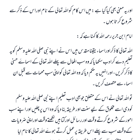
اور یہ معنی بھی کیا گیا ہے : میں اس کام کو اللہ تعالی کے نام اوراس کے ذکر سے
شروع کرتا ہوں ۔
امام ابن جریر رحمہ اللہ کا کہنا ہے کہ :
اللہ تعالی کا ذکراوراسماء یقینا مقدس ہیں اس نے اپنے نبی صلی اللہ علیہ وسلم کویہ
تعلیم دے کرادب سکھایا کہ وہ سب افعال سے پہلے اللہ تعالی کے اسماۓ حسنی
کاذکر کریں ، اور انہیں یہ حکم دیا کہ وہ اللہ تعالی کواپنی سب مھمات سے قبل ان
اسماء سے متصف کریں ۔
تو اللہ تعالی نے اس کے متعلق جوبھی ادب تعلیم اپنے نبی صلی اللہ علیہ وسلم
کودی اسے مخلوق کے لیے سنت اور طریقہ بنا دیا کہ وہ اس پرچلیں اور اپنے سب
امورکے شروع کرتے وقت اور رسائل اورکتابیں لکھتے وقت اوراپنی ضرویات
کےوقت سب سے پہلے اس طریقہ پرعمل کرتے ہوۓ اللہ تعالی کا نام لیا