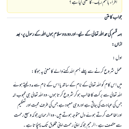
اقراء باسم ربک ، کا معنی کیا ہے ؟
جواب کا متن
ہمہ قسم کی حمد اللہ تعالی کے لیے، اور دورو و سلام ہوں اللہ کے رسول پر، بعد
ازاں:
اول :
عمل شروع کرنے سے پہلے بسم اللہ کہنے والے کا معنی یہ ہوگا :
میں اس کام کو اللہ تعالی کے نام کے ساتھ یا اس کے نام سے مدد لیتے ہوۓ
اللہ تعالی سے برکت کا طالب ہوکر شروع کرتا ہوں ، وہ اللہ تعالی ہی محبوب الہ
جس کی عبادت کی جاتی ہے اور وہی معبود ہے جس کی طرف محبت اور تعظیم
اوراطاعت کرتے ہوۓ دل متوجہ ہوتے ہیں ، وہ الرحمان جو کہ وسیع رحمت
سے متصف ہے ، الرحیم جو کہ اپنی رحمت اپنی مخلوق تک پہنچاتا ہے ۔