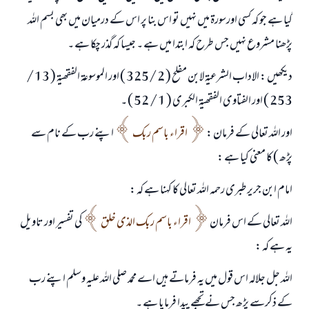
گیا ہے جو کہ کسی اورسورۃ میں نہیں تو اس بنا پر اس کے درمیان میں بھی بسم اللہ
پڑھنا مشروع نہیں جس طرح کہ ابتدا میں ہے ۔ جیسا کہ گذر چکا ہے ۔
دیکھیں : الاداب الشرعیۃ لابن مفلح ( 2 /325 ) اور الموسوعۃ الفقھیۃ ( 13 /
253 ) اور الفتاوی الفقھیۃ الکبری ( 1 / 52 ) ۔
اور اللہ تعالی کے فرمان :
اقراء باسم ربک
اپنے رب کے نام سے
پڑھ ) کا معنی کیا ہے :
امام ابن جریر طبری رحمہ اللہ تعالی کا کہنا ہے کہ :
اللہ تعالی کے اس فرمان
اقراء باسم ربک الذی خلق
کی تفسیر اور تاویل
یہ ہے کہ :
اللہ جل جلالہ اس قول میں یہ فرماتے ہیں اے محمد صلی اللہ علیہ وسلم اپنے رب
کے ذکرسے پڑھ جس نے تجھے پیدا فرمایا ہے ۔