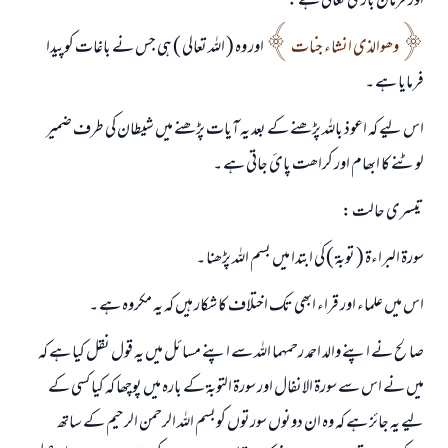
اور فرمان باری تعالی ہے :
وھوالذی انشاء جنات
اور وہ ( اللہ تعالی ) ہی جس نے باغات کوپیدا
فرمایا ہے ۔
اس لیے کہ اعوذ باللہ پڑھنے کے بعد یہ آیات پڑھنے میں شیطان کی طرف ضمیر
لوٹنے کا ابھام اور کراھت پائ جاتی ہے ۔
تیسری حالت :
سورۃ البراءۃ ( توبۃ ) کی ابتدا میں بسم اللہ پڑھنا ۔
اس میں علماء اور قراء ابھی تک اختلاف کا شکار ہیں کہ یہ مکروہ ہے ۔
صالح نے اپنے والد احمد رحمہما اللہ سے اپنے مسا‏ئل میں یہ قول نقل کیا ہے کہ
میں نے اس سے سورۃ الانفال اور سورۃ التوبۃ کے بارہ میں پوچھا کہ کیا کسی کے
لیے یہ جائز ہے کہ وہ ان دونوں سورتوں کوبسم اللہ الرحمن الرحیم کے ساتھ