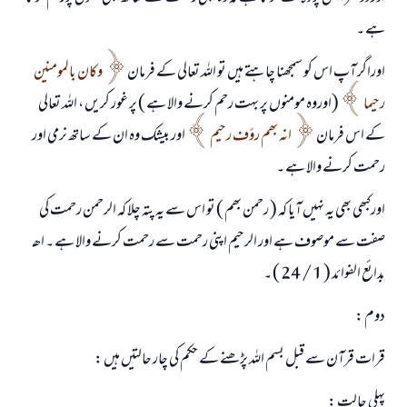
ہے ۔
اوراگر آپ اس کو سمجھنا چاہتے ہیں تو اللہ تعالی کے فرمان
وکان بالمومنین
رحیما
(اوروہ مومنوں پر بہت رحم کرنے والا ہے ) پر غور کریں ، اللہ تعالی
کے اس فرمان
انہ بھم رؤ‎ف رحیم
اور بیشک وہ ان کے ساتھ نرمی اور
رحمت کرنے والا ہے ۔
اورکبھی بھی یہ نہیں آیا کہ ( رحمن بھم ) تو اس سے یہ پتہ چلا کہ الرحمن رحمت کی
صفت سے موصوف ہے اور الرحیم اپنی رحمت سے رحمت کرنے والا ہے ۔ اھـ
جواب نمبر 110845 نے نکاح ٹوٹنے سے بچایا۔
بدائع الفوائد ( 1 / 24 ) ۔
دوم :
امت مسلمہ کے واسطے جوابات پیش کرنے کے لیے ہماری مدد کریں
رسول اللہ صلی اللہ علیہ و سلم کا فرمان ہے:
قرات قرآن سے قبل بسم اللہ پڑھنے کے حکم کی چار حالتیں ہیں :
نیکی کی رہنمائی کرنے والے کو بھی نیکی کرنے والے کے برابر اجر ملتا ہے۔
پہلی حالت :