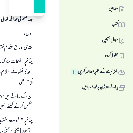
جواب کا متن
مضامین
ہمہ قسم کی حمد اللہ تع
کتب
اول:
سوال بھیجیں
نقدی اوراق متقدم فقہا
محفوظ کردہ
چنانچہ " أبحاث هيئة كبار العلماء
"قدیم فقہائے اسلام ک
انٹرنیٹ کے بغیر مطالعہ کریں
نِیا
کی" انتہی
پرانے ورژن پر لوٹ جائیں
ان کے زمانے میں سونا 
مکمل کرنے کیلئے انہیں
چنانچہ " الموسوعة الفقهية " (23/268 - 269) می
"جمہور [یعنی: حنفی، 