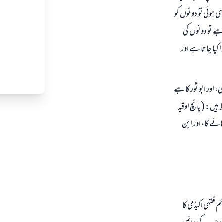
 گا، مثلاً اگر کسی کے پاس 15 مثقال سونا اور 150 درہم چاندی ہوئی تو دونوں کو
ہے تو دونوں کی
 کیا جاتا ہے اور
 اور ابو ثور کا ہے
یں: (پانچ اوقیہ
ئے گا، اور ابن
فقہی اکیڈمی کا