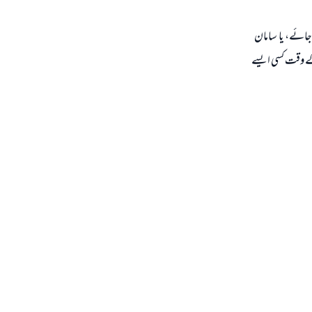
جائے، یا سامان
کے وقت کسی ایسے