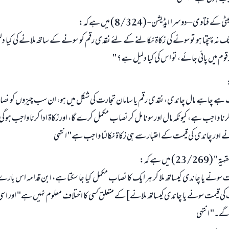
ابھی تعاون کریں
 فتاوی –دوسرا ایڈیشن-(8/324) میں ہے کہ:
تک نہ پہنچتا ہو تو سونے کی زکاۃ نکالنے کے لئے نقدی رقم کو سونے کے ساتھ ملانے کی کیا
قوم میں پائی جائے، تو اس کی کیا دلیل ہے؟ "
جب ہے چاہے مال چاندی، نقدی رقم یا سامان تجارت کی شکل میں ہو، ان سب چیزوں کو نص
ا واجب ہے، کیونکہ مال اور سونا مل کر نصاب مکمل کرے گا، اور زکاۃ ادا کرنا واجب ہو گی 
 اور چاندی کی قیمت کے اعتبار سے ہی زکاۃ نکالنا واجب ہے" انتہی
) میں ہے کہ:
 سونے یا چاندی کیساتھ ملا کر ہر ایک کا نصاب مکمل کیا جا سکتا ہے، ابن قدامہ اس بارے م
ی قیمت سونے یا چاندی کیساتھ ملانے]کے متعلق کسی کا اختلاف معلوم نہیں ہے" اور اسی ح
گے۔" انتہی