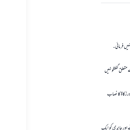
ہیں فرمائی۔
تعلق گفتگو نہیں
ر زکاۃ کا نصاب
 اور چاندی کو ایک