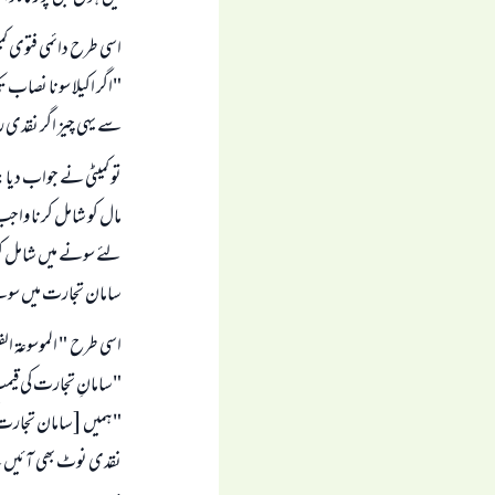
اسی طرح دائمی فتوی کمیٹی کے
"اگر اکیلا سونا نصاب 
سے یہی چیز اگر نقدی ر
تو کمیٹی نے جواب دیا:
مال کو شامل کرنا وا
لئے سونے میں شامل کرن
سامان تجارت میں سونے
اسی طرح " الموسوعة الفقهية " (23/269
"سامانِ تجارت کی قیمت
"ہمیں [سامان تجارت ک
نقدی نوٹ بھی آئیں 