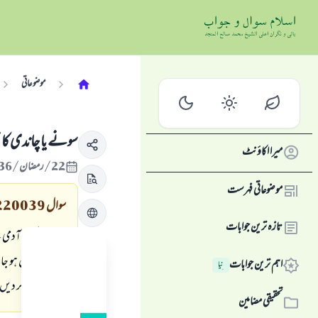
موضوعاتی
سونے یا چاندی کا 
میرا اکاؤنٹ
22/رمضان/1436 , 09/جولائی/2015
موضوعاتی فہرست
سوال
220039
تازہ ترین جوابات
سوال: ایک آدمی ک
نصاب مکمل ہو جائے 
اہم ترین جوابات
نِیا
کی توضیح بھی کر دیں
تحقیقی مضامین