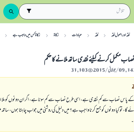
فقہ اور اصول فقہ
فقہ
عبادات
زکاۃ
زکاۃ کس میں واجب ہے
نصاب مکمل کرنے کیلئے نقدی ساتھ ملانے کا حکم
31,103
ے پاس نصاب سے کم نقدی ہے، اسی طرح نصاب سے کم سونا ہے، اگر ان دونوں کو ملا لی
گا، تو کیا دونوں کو جمع کرنا واجب ہے؟ میں دلیل کی روشنی میں جواب چاہتا ہوں، ساتھ 
۔