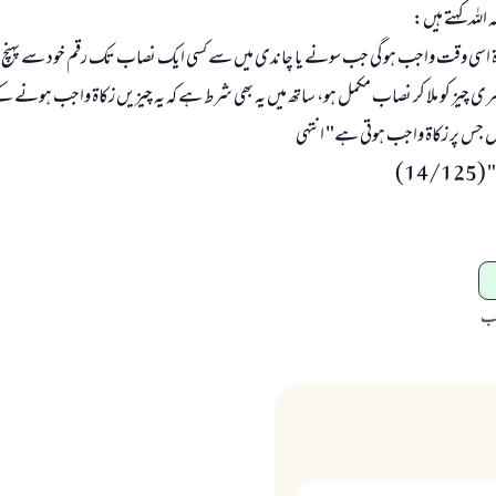
ہ اللہ کہتے ہیں:
ۃ اسی وقت واجب ہو گی جب سونے یا چاندی میں سے کسی ایک نصاب تک رقم خود سے پہنچ 
ی چیز کو ملا کر نصاب مکمل ہو، ساتھ میں یہ بھی شرط ہے کہ یہ چیزیں زکاۃ واجب ہونے 
 جس پر زکاۃ واجب ہوتی ہے" انتہی
14/)
اب