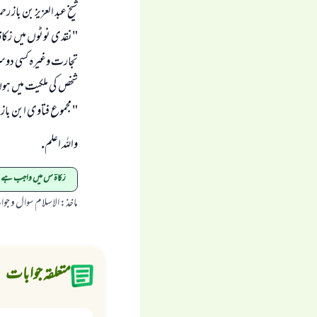
شیخ عبد العزیز بن باز رحم
"نقدی نوٹوں میں زکا
تجارت وغیرہ کسی دوسر
شخص کی ملکیت میں ہوں
" مجموع فتاوى ابن باز " (125
واللہ اعلم.
زکاۃ کس میں واجب ہے
ماخذ
:
الاسلام سوال و جو
متعلقہ جوابات