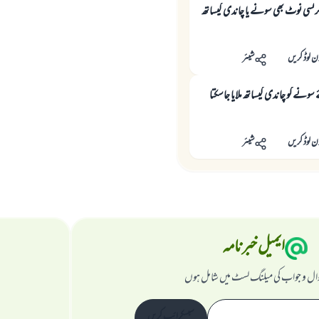
کرنسی نوٹ بھی سونے یا چاندی کیساتھ
ن لوڈ کریں
شیئر
سونے کو چاندی کیساتھ ملایا جاسکتا
ن لوڈ کریں
شیئر
ایمیل خبرنامہ
ال و جواب کی میلنگ لسٹ میں شامل ہوں
سبسکرائب کریں