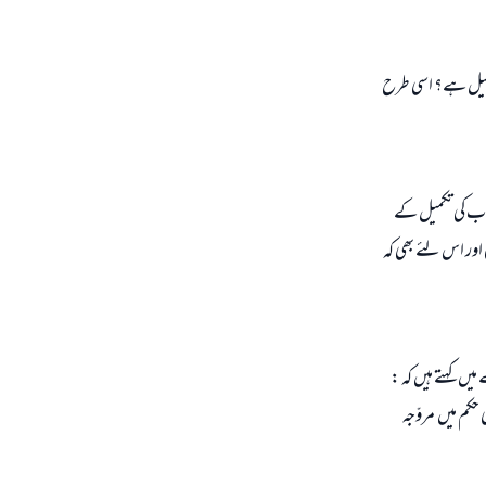
 دلیل ہے؟ اسی طرح
اب کی تکمیل کے
اور اس لئے بھی کہ
یں کہتے ہیں کہ :
کم میں مروّجہ