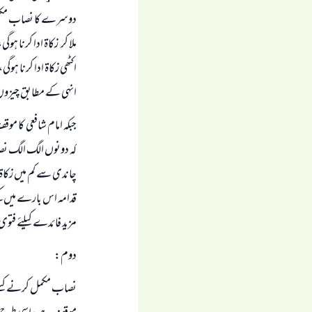
ملا کر زکاۃ ادا کرنا 
اکٹھی زکاۃ ادا کرنا ہو
انہی کے مطابق چیزوں 
جبکہ امام شافعی کا مو
کہ دونوں الگ الگ نصا
چاندی سے کم میں زکاۃ 
قدامہ اس بارے میں کہ
مزید فائدے کیلئے فتوی 
دوم:
نصاب مکمل کرنے کیلئے 