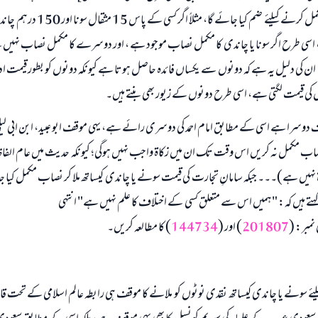
دوسرے کا نصاب مکمل کرنے کیلئے ضم کیا جائے
ہوگی، اسی طرح اگر سونا یا چاندی کا مکمل نصاب موجود ہے ، اور دوسرے کا مکمل نصاب نہیں 
گی، ان کی دلیل یہ ہے کہ دونوں سے یکساں فائدہ حاصل ہوتا ہے کیونکہ دونوں کو بطور قیمت ادا
کی قیمت لگتی ہے، اسی طرح دونوں کے زیور بھی بنتے ہیں۔
قف دوسرا ہے اسی کے مطابق امام احمد کی دوسری رائے ہے، یہی موقف ابو عبید، ابن ابی لیلی،
ب مکمل نہ کریں اس وقت تک ان میں زکاۃ واجب نہیں ہوگی؛ کیونکہ حدیث میں عام الفاظ ہ
نہیں ہے)۔۔۔ جبکہ سامانِ تجارت کی قیمت سونے یا چاندی کیساتھ ملا کر نصاب مکمل کیا جا
تے ہیں کہ: "ہمیں اس سے متعلق کسی کے اختلاف کا علم نہیں ہے" انتہی
نمبر: (
201807
) اور (
144734
) کا مطالعہ کریں۔
سونے یا چاندی کیساتھ نقدی نوٹوں کو ملانے کا موقف ہی رابطہ عالم اسلامی کے تحت قائم 