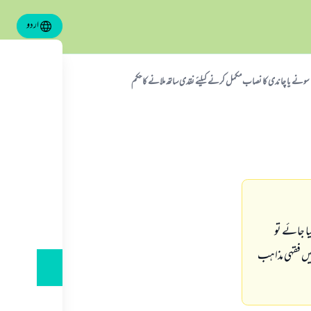
اردو
سونے یا چاندی کا نصاب مکمل کرنے کیلئے نقدی ساتھ ملانے کا حکم
ا جائے تو
میں فقہی مذاہب