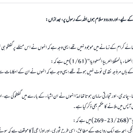
الی کے لیے، اور دورو و سلام ہوں اللہ کے رسول پر، بعد ازاں:
ئے کرام کے زمانے میں موجود نہیں تھے؛ یہی وجہ ہے کہ انہوں نے اس مسئلے پر گفتگو ہی ن
 بالمملكة العربية السعودية " (1/61) میں ہے کہ:
ے ہاں مروّجہ نقدی نوٹ نہیں ہوتے تھے؛ یہی وجہ ہے کہ انہوں نے ان کے احکامات سے م
، چاندی، اور تجارتی سامان ہوتا تھا لہذا انہوں نے ان اشیاء کے بارے میں گفتگو کی ہے، او
 آپس میں ملانے کا حکم بھی ذکر کیا ہے۔
ں ہے کہ:
مالکی، احمد سے ایک روایت کے مطابق، اسی طرح ثوری، اور اوزاعی] کا موقف ہے کہ سونے