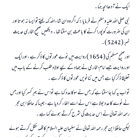
ایک نے آدھا بچہ جنا ۔
نبی صلی اللہ علیہ وسلم نے فرمایا : کہ اگر وہ ان شاءاللہ کہہ لیتے تو ایسا نہ ہوتا اور
ان کی ضرورت کوپورا کرنے کا باعث بن سکتا تھا ۔ دیکھیں صحیح بخاری حدیث
نمبر ( 5242 ) ۔
اورصحیح مسلم کی ( 1654 ) روایت میں نوے عورتوں کا ذکر ہے ، اورایک
اورروایت جسے امام بخاری نے جھاد کے لیے اولاد طلب کرنے کے باب میں
تعلیقا ذکر کیا ہے جس میں ننانویں عورتوں کا ذکر ہے ۔
تو اب یہ کہا جا سکتا ہے کہ جس نے سوکا عدد کہا ہے تواس نے جبر کسر کیا اورجس
نے نوے کا عدد بولا ہے اس نے اسے الغاء کردیا ہے ، جیسا کہ حافظ ابن حجر
رحمہ اللہ تعالی نے اس حدیث کی شرح کرتے ہوۓ کہا ہے ۔
جواب نمبر 110845 نے نکاح ٹوٹنے سے بچایا۔
لیکن حافظ ابن حجر رحمہ اللہ تعالی نے سلیمان علیہ السلام کا قصہ نقل کرتے ہوۓ