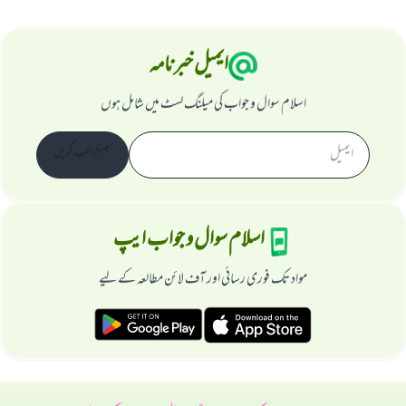
ایمیل خبرنامہ
اسلام سوال و جواب کی میلنگ لسٹ میں شامل ہوں
سبسکرائب کریں
اسلام سوال و جواب ایپ
مواد تک فوری رسائی اور آف لائن مطالعہ کے لیے