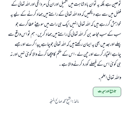
توھین ہے بلکہ یہ توان بادشاہت میں تکمیل اوران کی مردانگي اور اللہ تعالی کے
فضل میں سے ہے دیکھیں کہ وہ اللہ تعالی کے راستے میں جھاد کرنے کے لیے یہ
خواہش کررہے ہیں کہ اللہ تعالی انہیں ایک ہی رات میں سوبیٹے عطاکرے جو
سب کے سب مجاھد بن کر اللہ تعالی کی راستے میں جھاد کریں ، ہم تو اس واقع سے
پہلے اوربعد میں بھی یہ ایمان رکھتے ہیں کہ اللہ تعالی جوچاہے پیدا کرے اورجسے
چاہے اختیار کرے اور چن لے ، اس کے حکم کا پیچھا کرنے والا کوئ نہیں اور نہ
ہی کوئ اس کے فیصلے کورد کرنےوالا ہے ۔
واللہ تعالی اعلم .
تاریخ اورسیرت
ماخذ
:
الشیخ محمد صالح المنجد