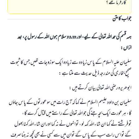
کارفرما تھے ؟
جواب کا متن
ہمہ قسم کی حمد اللہ تعالی کے لیے، اور دورو و سلام ہوں اللہ کے رسول پر، بعد
ازاں:
سلیمان علیہ السلام کے پاس زیادہ سے زيادہ ایک سو زوجات تھیں جس کا ثبوت
صحیح بخاری کی مندرجہ ذیل حديث سے ملتا ہے :
ابوھریرہ رضي اللہ تعالی بیان کرتےہیں :
سلیمان بن داود علیہم السلام نے کہا کہ آج رات میں سو عورتوں کے پاس جاؤں
گا ، ہرعورت ایک بچہ جنے گی جو اللہ تعالی کے راستے میں قتال کرے گا ،
توفرشتے نے کہا ان شاءاللہ کہہ لو ، توانہوں نے نہ کہا اوران شاءاللہ کہنابھول
گۓ تواس رات سب کے پاس گۓ توان میں سے کسی نےبھی کچھ نہ جنا صرف