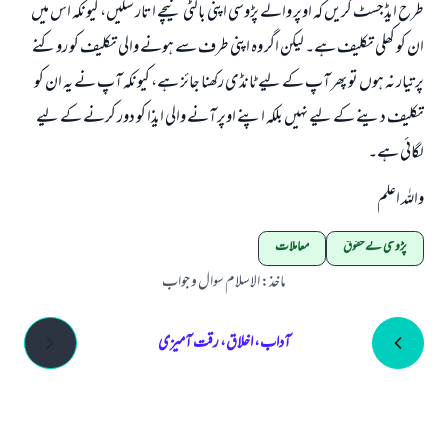
طرح ایڈجسٹ کریں کہ اوپر والے پڑوسی اپنی بالٹی نیچے اتار سکیں، کیونکہ اس میں
ان کو کھلی تکلیف ہے۔ لیکن اگر وہ اپنی طرف سے ہونے والی تکلیف کو روکنے
پر تیار نہ ہوں تو پھر آپ کے لیے ٹانڈی رکھنا جائز ہے، کیونکہ آپ نے یہ ان کو
تکلیف دینے کے لیے نہیں بلکہ اپنے اوپر آنے والی ایذا کو دور کرنے کے لیے
لگائی ہے۔
واللہ اعلم
پڑوسی کے حقوق
معاملات
ماخذ
:
الاسلام سوال و جواب
آداب، اخلاق، رقت آمیزی