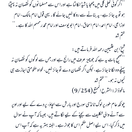
’’اگر کوئی کھلی گلی میں چھجا یا شیڈ نکالتا ہے اور اس سے مسلمانوں کو نقصان نہ پہنچتا
ہو تو یہ جائز ہے، یہ بنانے سے روکا نہیں جائے گا۔ یہی قول امام مالک، امام
اوزاعی، امام احمد، امام اسحاق، امام ابو یوسف اور امام محمد رحمہم اللہ کا ہے۔‘‘
ختم شد
شیخ ابن عثیمین رحمہ اللہ فرماتے ہیں:
’’صحیح بات یہ ہے کہ جو چیز عرف میں رائج ہے اور جس سے لوگوں کو نقصان نہ
پہنچے وہ لگانا جائز ہے، لیکن اگر نقصان دے تو جائز نہیں، خواہ حکومتی اجازت ہی
کیوں نہ ہو۔‘‘ ختم شد
ماخوذ از: الشرح الممتع (9/254)
چونکہ عام طور پر لوگ ٹانڈی سورج اور بارش سے بچاؤ، پردے کے لیے اور اوپر
سے آنے والی تکلیف سے بچنے کے لیے لگاتے ہیں، جیسا کہ آپ نے سوال
میں ذکر کیا، اس لیے اصل حکم اس کا جواز ہے۔ البتہ بہتر یہ ہے کہ آپ اس