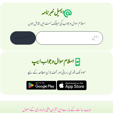
ایمیل خبرنامہ
اسلام سوال و جواب کی میلنگ لسٹ میں شامل ہوں
سبسکرائب کریں
اسلام سوال و جواب ایپ
مواد تک فوری رسائی اور آف لائن مطالعہ کے لیے
ویب سائٹ کے بارے میں
نگران اعلی
راز داری کے اصول