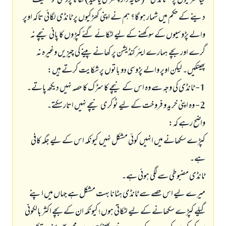
کیا کھڑکیوں پر ’’ٹانڈی‘‘ (سایہ دار چھتری یا شیڈ) لگانا پڑوسی کو تکلیف
دینے کے حکم میں شمار ہو گا؟ ہم نے اپنی کھڑکیوں پر ٹانڈی لگائی تاکہ اوپر
والے پڑوسیوں کے سوکھنے کے لیے لٹکائے گئے کپڑوں کا پانی نیچے نہ
گرے اور بچے ہمارے ایئر کنڈیشن پر کھانے پینے کی چیزیں وغیرہ نہ
پھینکیں۔ لیکن اوپر والے پڑوسی دو باتوں پر شکایت کرتے ہیں:
1- ٹانڈی کی وجہ سے وہ اس کے نیچے کا سڑک کا حصہ نہیں دیکھ پاتے۔
2- وہ اپنی خرید و فروخت کے لیے ٹوکری نیچے نہیں اتار سکتے۔
واضح رہے کہ:
کپڑے سکھانے میں انہیں کوئی مشکل نہیں کیونکہ اس کے لیے جگہ کافی
ہے۔
ٹانڈی مضبوطی سے لگی ہوئی ہے۔
میرے لیے اس حصے سے ٹانڈی ہٹانا بہت مشکل ہے جہاں میں اپنے
گیلے کپڑے سکھانے کے لیے لٹکاتی ہوں؛ کیونکہ ان کے بچے اکثر بالکونی