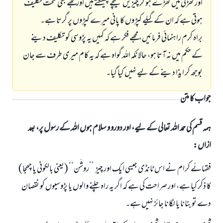
اور کھڑکی میں کھڑے ہو کر چیزیں نیچے پھینکتے ہیں اور مجھے بھی سخت تکلیف
ہوتی ہے کہ ان کے گیلے کپڑوں کا پانی میرے کپڑوں پر گرتا ہے۔
براہ کرم راہنمائی فرمائیں، مجھے فکر ہے کہ کہیں یہ پڑوسی کو تکلیف دینے
کے حکم میں نہ آتا ہو، حالانکہ اللہ گواہ ہے کہ یہ کام میری طرف سے جان
بوجھ کر ایذا دینے کے لیے نہیں کیا گیا۔
جواب کا متن
ہمہ قسم کی حمد اللہ تعالی کے لیے، اور دورو و سلام ہوں اللہ کے رسول پر، بعد
ازاں:
فقہائے کرام نے اس ٹانڈی جیسی ایک اور چیز ’’روشَن‘‘ (یعنی بالکونی یا چھجا)
کا ذکر کیا ہے، اور صراحت کی ہے کہ اگر یہ راہ چلنے والوں یا پڑوسیوں کو نقصان
دے تو بنانا یا لگانا جائز نہیں ہے۔