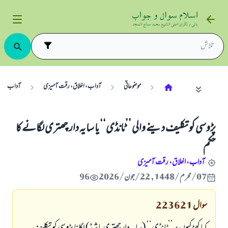
موضوعاتی
آداب، اخلاق، رقت آمیزی
آداب
پڑوسی کو تکلیف دینے والی ’’ٹانڈی‘‘ یا سایہ دار چھتری لگانے کا
حکم
آداب، اخلاق، رقت آمیزی
07/محرم/1448 , 22/جون/2026
96
سوال
223621