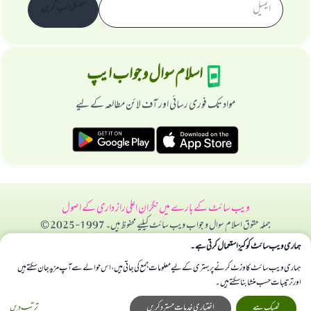
سبسکرائب کریں
اسلام سوال و جواب ایپ
مواد تک فوری رسائی اور آف لائن مطالعہ کے لیے
ویب سائٹ کے بارے میں
نگران اعلی
راز داری کے اصول
جملہ حقوق اسلام سوال و جواب ویب سائٹ کیلیے محفوظ ہیں۔ 1997-2025 ©
ہماری ویب سائٹ کوکیز استعمال کرتی ہے۔
ہماری ویب سائٹ کا وزٹ کرنے پر بہتری کے لیے معلومات جمع کی جاتی ہیں، اس حوالے سے آپ مزید جان سکتے ہیں
اور ترتیبات حسب منشا بنا سکتے ہیں۔
ٹھیک ہے
اختیاری خدمات مسترد کریں
ترتیب دیں