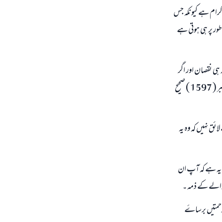
اکرام ہے کیونکہ جس
طور پر ہی ہوتی ہے
ہ ہی نقصان اور اگر
میں نے رسول صلی اللہ علیہ وسلم کو چومتے ہوۓ نہ دیکھا ہوتا تومیں تجھے کبھی بھی نہ چومتا ۔ اھـ صحیح بخاری حدیث نمبر ( 1597 ) صحیح
ئق نہیں کہ وہ یہ
 یہ ہے کہ آپ ان
والے کے ذمہ ۔
ر رحمتیں برساۓ