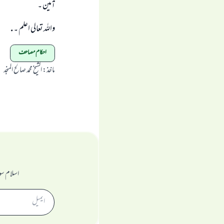
آمین ۔
واللہ تعالی اعلم ۔ .
احکام مصاحف
ماخذ
:
الشیخ محمد صالح المنجد
اسلام سو