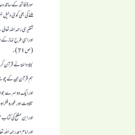
سورۃ فاتحہ کےساتھ دع
ملنے کی بھی کو‏ئ دلیل نہ
شقیری رحمہ اللہ تعالی
اوراسی طرح نماز کےبع
( ص 71 ) ۔
لجنۃ دائمۃ نے قرآن ک
ہم قرآن مجید کے چومن
اور ایک دوسرے جواب م
تلاوت اور غورو فکراور ت
اور ابن مفلح کی کتاب 
اور امام احمد رحمہ ال