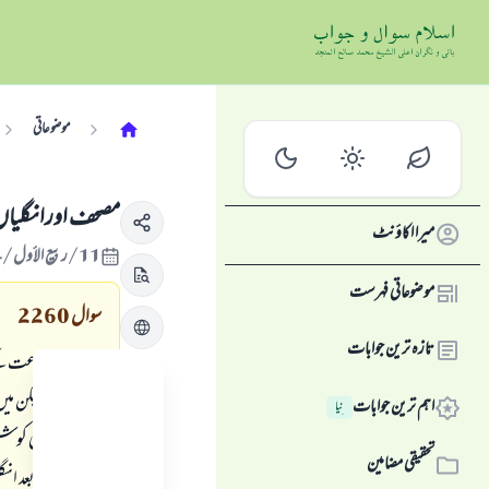
موضوعاتی
مصحف اورانگلیاں 
میرا اکاؤنٹ
11/ربيع الأول/1424 , 12/مئی/2003
موضوعاتی فہرست
سوال
2260
تازہ ترین جوابات
میرا سوال بدعت کے
بدعت ہیں لیکن میں 
اہم ترین جوابات
نِیا
صحیح کرنے کی کوش
تحقیقی مضامین
1- دعا کے بعد انگلیوں پرپھونک مارنا اور انگوٹھے کوآنکھوں پر پھیرنا ۔