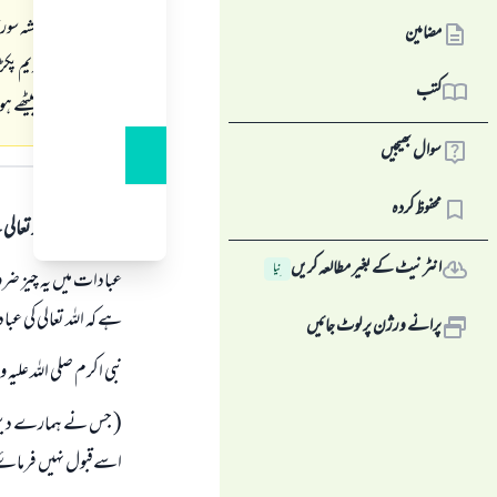
2- دعا کوہمیشہ سورۃ الفاتحہ کے ساتھ ختم کرنا ۔
مضامین
3- قرآن کریم پکڑتے اور رکھتے وقت چومنا ۔
کتب
4- نماز میں بیٹھے ہوۓ یا پھر قرآن مجید پڑھتے ہوۓ ہلنا ۔
سوال بھیجیں
جواب کا متن
محفوظ کردہ
ہمہ قسم کی حمد اللہ تع
انٹرنیٹ کے بغیر مطالعہ کریں
نِیا
عبادات میں یہ چیز ضرو
ہے کہ اللہ تعالی کی ع
پرانے ورژن پر لوٹ جائیں
نبی اکرم صلی اللہ علیہ
( جس نے ہمارے دین میں 
اسےقبول نہیں فرماۓ 