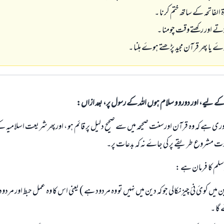
الی کے لیے، اور دورو و سلام ہوں اللہ کے رسول پر، بعد ازاں:
ری ہے کہ وہ قرآن اورسنت صحیحہ میں سے صحیح دلیل پر قائم ہو ، اورپھرشریعت اسلامیہ ک
بادت مشروع طریقے پر کی جاۓ نہ کہ بدعات پر۔
 وسلم کا فرمان ہے :
کوئ‏ نئ چيزنکالی جو کہ دین میں نہیں تو وہ مردود ہے ) یعنی اس کا وہ عمل حبط اور مردود 
گا ۔