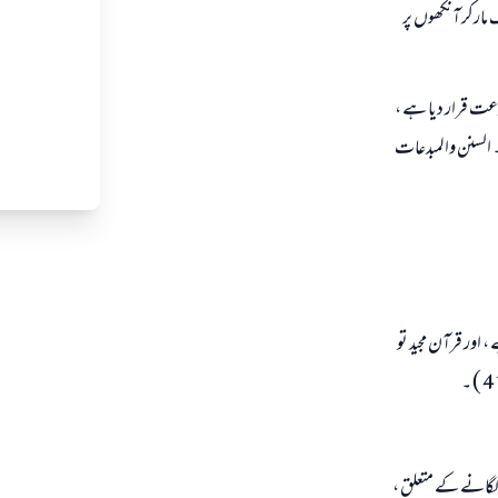
مارکر آنکھوں پر
دعت قرار دیا ہے ،
 السنن والمبدعات
اور قرآن مجید تو
 لگانے کے متعلق ،