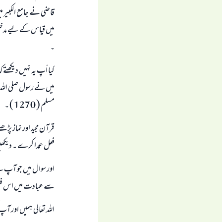
قاضی نے جامع الکبیر م
میں قیاس کے لیے مدخل ن
۔
کیا اّپ یہ نہیں دیکھتے 
مسلم ( 1270 ) ۔
قرآن مجید اور نماز پڑ
فعل عمدا کرے ۔ دیکھیں ک
اور سوال میں جو آپ ن
سے عبادت میں اس فعل
اللہ تعالی ہمیں اور آ