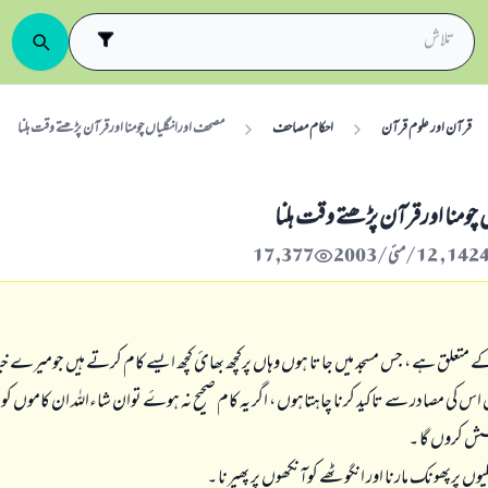
قرآن اور علوم قرآن
احکام مصاحف
مصحف اورانگلیاں چومنا اورقرآن پڑھتے وقت ہلنا
چومنا اورقرآن پڑھتے وقت ہلنا
17,377
 متعلق ہے ، جس مسجد میں جاتا ہوں وہاں پرکچھ بھائ کچھ ایسے کام کرتے ہیں جومیرے 
اس کی مصادر سے تاکید کرنا چاہتاہوں ، اگر یہ کام صحیح نہ ہوۓ توان شاءاللہ ان کاموں 
ش کروں گا ۔