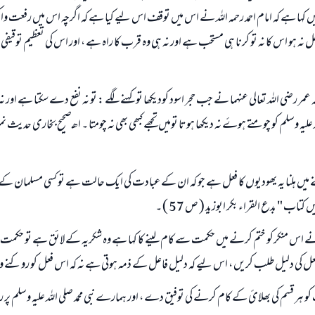
يں کہا ہے کہ امام احمد رحمہ اللہ نے اس میں توقف اس لیے کیا ہے کہ اگرچہ اس میں رفعت و
ہ ہو اس کا نہ تو کرنا ہی مستحب ہے اور نہ ہی وہ قرب کا راہ ہے ، اور اس کی تعظیم توقیفی 
کہ عمر رضي اللہ تعالی عنہما نے جب حجر اسود کودیکھا تو کہنے لگے : تو نہ نفع دے سکتا ہے اور ن
ھنے میں ہلنا یہ یھودیوں کا فعل ہے جو کہ ان کے عبادت کی ایک حالت ہے تو کسی مسلمان کے لا
تاب " بدع القراء بکر ابوزيد ( ص 57 ) ۔
ے اس منکرکو ختم کرنے میں حکمت سے کام لینے کا کہا ہے وہ شکریہ کے لائق ہے تو حکمت
 کی دلیل طلب کریں ، اس لیے کہ دلیل فاعل کے ذمہ ہوتی ہے نہ کہ اس فعل کو روکنے 
پ کو ہر قسم کی بھلائ کے کام کرنے کی توفیق دے ، اور ہمارے نبی محمد صلی اللہ علیہ وسلم پ