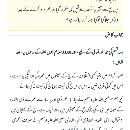
کرنا چاہتا مثلا :
میں حج سے تقریبا نصف ماہ قبل مکہ مکرمہ گيا اورعمرہ ادا کرنے کے بعد
واپس چلا گيا توکیا ایسا کرنا جائز ہے ؟
جواب کا متن
ہمہ قسم کی حمد اللہ تعالی کے لیے، اور دورو و سلام ہوں اللہ کے رسول پر، بعد
ازاں:
علماء کرام میں بغیر کسی اختلاف کے حج کے مہینوں میں عمرہ کی ادائيگي جائز ہے ،
اس میں کوئي فرق نہيں کہ اس برس حج کی نیت ہویا حج کی نیت نہ کی جائے ۔
نبی مکرم صلی اللہ علیہ وسلم نے چاربار عمرہ کیا اوریہ سارے عمرے ذی القعدہ
کے مہینہ میں ہی کیے جوکہ حج کے مہینوں میں سے ایک ہے ، حج کے مہینے یہ ہیں
: شوال ، ذی القعدہ ، اورذی الحجہ ، اورنبی صلی اللہ علیہ وسلم نے صرف آخری