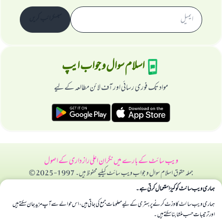
سبسکرائب کریں
اسلام سوال و جواب ایپ
مواد تک فوری رسائی اور آف لائن مطالعہ کے لیے
ویب سائٹ کے بارے میں
نگران اعلی
راز داری کے اصول
جملہ حقوق اسلام سوال و جواب ویب سائٹ کیلیے محفوظ ہیں۔ 1997-2025 ©
ہماری ویب سائٹ کوکیز استعمال کرتی ہے۔
ہماری ویب سائٹ کا وزٹ کرنے پر بہتری کے لیے معلومات جمع کی جاتی ہیں، اس حوالے سے آپ مزید جان سکتے ہیں
اور ترتیبات حسب منشا بنا سکتے ہیں۔