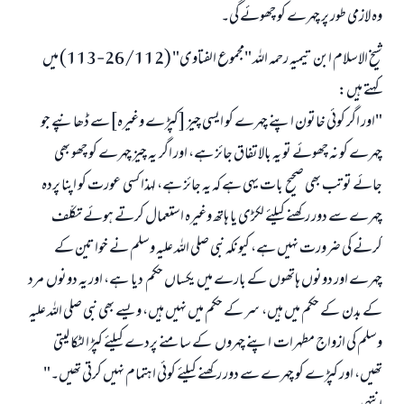
وہ لازمی طور پر چہرے کو چھوئے گی۔
شیخ الاسلام ابن تیمیہ رحمہ اللہ "مجموع الفتاوى" (26/112-113) میں
کہتے ہیں:
"اور اگر کوئی خاتون اپنے چہرے کو ایسی چیز [کپڑے وغیرہ]سے ڈھانپے جو
چہرے کو نہ چھوئے تو یہ بالاتفاق جائز ہے، اور اگر یہ چیز چہرے کو چھو بھی
جائے تو تب بھی صحیح بات یہی ہے کہ یہ جائز ہے، لہذا کسی عورت کو اپنا پردہ
چہرے سے دور رکھنے کیلئے لکڑی یا ہاتھ وغیرہ استعمال کرتے ہوئے تکلّف
کرنے کی ضرورت نہیں ہے، کیونکہ نبی صلی اللہ علیہ وسلم نے خواتین کے
چہرے اور دونوں ہاتھوں کے بارے میں یکساں حکم دیا ہے، اور یہ دونوں مرد
کے بدن کے حکم میں ہیں، سر کے حکم میں نہیں ہیں، ویسے بھی نبی صلی اللہ علیہ
وسلم کی ازواج مطہرات اپنے چہروں کے سامنے پردے کیلئے کپڑا لٹکا لیتی
تھیں، اور کپڑے کو چہرے سے دور رکھنے کیلئے کوئی اہتمام نہیں کرتی تھیں۔"