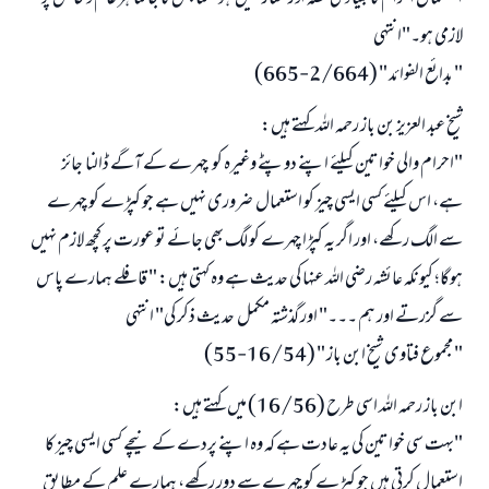
لازمی ہو۔"انتہی
" بدائع الفوائد " (2/664-665)
شیخ عبد العزیز بن باز رحمہ اللہ کہتے ہیں:
"احرام والی خواتین کیلئے اپنے دوپٹے وغیرہ کو چہرے کے آگے ڈالنا جائز
ہے، اس کیلئے کسی ایسی چیز کو استعمال ضروری نہیں ہے جو کپڑے کو چہرے
سے الگ رکھے، اور اگر یہ کپڑا چہرے کو لگ بھی جائے تو عورت پر کچھ لازم نہیں
ہوگا؛ کیونکہ عائشہ رضی اللہ عنہا کی حدیث ہے وہ کہتی ہیں: " قافلے ہمارے پاس
سے گزرتے اور ہم ۔۔۔" اور گذشتہ مکمل حدیث ذکر کی" انتہی
" مجموع فتاوى شیخ ابن باز " (16/54-55)
ابن باز رحمہ اللہ اسی طرح (16/56) میں کہتے ہیں:
"بہت سی خواتین کی یہ عادت ہے کہ وہ اپنے پردے کے نیچے کسی ایسی چیز کا
استعمال کرتی ہیں جو کپڑے کو چہرے سے دور رکھے، ہمارے علم کے مطابق