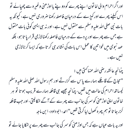
اور اگر احرام والی خاتون اپنے چہرے کو دوپٹے یا اوڑھنی وغیرہ سے چھپائے تو
اس کیلئے چہرے اور کپڑے کے درمیان فاصلہ رکھنا ضروری نہیں ہے، کیونکہ یہ
بات نبی صلی اللہ علیہ وسلم سے منقول نہیں ہے، اور نہ ہی ایسی کوئی بات منقول
ہے جس سے چہرے اور پردے کے درمیان فاصلہ رکھنا لازمی قرار پاتا ہو، بلکہ
عہد نبوی میں خواتین کا عمل اس بات کی نشاندہی کرتا ہے کہ ایسا کرنا لازمی
نہیں ہے۔
چنانچہ عائشہ رضی اللہ عنہا کہتی ہیں:
"حجاج کےقافلے ہمارے پاس سے گزرتے اور ہم رسول اللہ صلی اللہ علیہ وسلم
کیساتھ احرام کی حالت میں تھیں، چنانچہ جیسے ہی قافلہ ہمارے قریب ہوتا تو ہر
خاتون اپنی اوڑھنی کو سر کی جانب سے چہرے کے آگے لٹکا لیتی، اور جب قافلہ
گزر جاتا تو ہم چہرہ کھول لیا کرتی تھیں" احمد، ابو داود، ابن ماجہ
اور یہ بات عیاں ہے کہ جس اوڑھنی کو سر کی جانب سے چہرے پر لٹکایا جائے تو