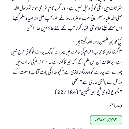
شریعت میں اسکی کوئی دلیل نہیں ہے، اور اگر یہ کام شرعی ہوتا تو رسول اللہ
صلی اللہ علیہ وسلم اپنی امت کو ضرور بتلاتے، اور آپ صلی اللہ علیہ وسلم کیلئے
اس مسئلے کیلئے خاموشی اختیار کرنا آپ کے لئے جائز نہیں تھا" انتہی
شیخ محمد بن عثیمین رحمہ اللہ کہتے ہیں:
"اگر خاتون کا حجاب احرام کی حالت میں چہرے کو لگ جائے تو کوئی حرج نہیں
ہے، بر خلاف ان اہل علم کے ، کہ جن کا کہنا ہے کہ : "احرام کی حالت میں
چہرے سے پردے کو دور رکھنا لازمی ہے" کیونکہ انکی بات کتاب و سنت کے
دلائل سے بالکل عاری ہے" انتہی
" مجموع فتاوى شیخ ابن عثیمین" (22/184)
واللہ اعلم.
احرام میں ممنوعہ امور