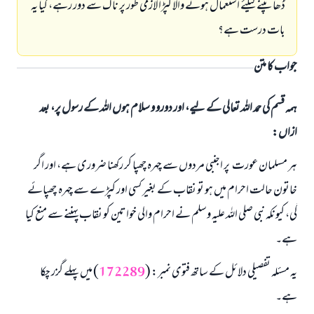
ڈھانپنے کیلئے استعمال ہونے والا کپڑا لازمی طور پر ناک سے دور رہے، کیا یہ
بات درست ہے؟
جواب کا متن
ہمہ قسم کی حمد اللہ تعالی کے لیے، اور دورو و سلام ہوں اللہ کے رسول پر، بعد
ازاں:
ہر مسلمان عورت پر اجنبی مردوں سے چہرہ چھپا کر رکھنا ضروری ہے، اور اگر
خاتون حالت احرام میں ہو تو نقاب کے بغیر کسی اور کپڑے سے چہرہ چھپائے
گی، کیونکہ نبی صلی اللہ علیہ وسلم نے احرام والی خواتین کو نقاب پہننے سے منع کیا
ہے۔
یہ مسئلہ تفصیلی دلائل کے ساتھ فتوی نمبر: (
172289
) میں پہلے گزر چکا
ہے۔