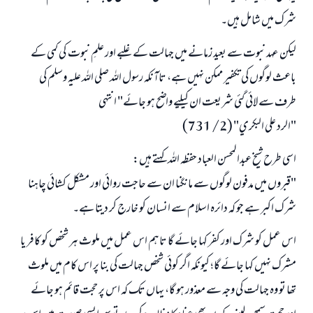
شرک میں شامل ہیں۔
لیکن عہد نبوت سے بعید زمانے میں جہالت کے غلبے اور علمِ نبوت کی کمی کے
باعث لوگوں کی تکفیر ممکن نہیں ہے، تاآنکہ رسول اللہ صلی اللہ علیہ وسلم کی
طرف سے لائی گئی شریعت ان کیلیے واضح ہو جائے" انتہی
"الرد على البكري" (2/ 731)
اسی طرح شیخ عبدالمحسن العباد حفظہ اللہ کہتے ہیں:
"قبروں میں مدفون لوگوں سے مانگنا ان سے حاجت روائی اور مشکل کشائی چاہنا
شرک اکبر ہے جو کہ دائرہ اسلام سے انسان کو خارج کر دیتا ہے۔
اس عمل کو شرک اور کفر کہا جائے گا تاہم اس عمل میں ملوث ہر شخص کو کافر یا
مشرک نہیں کہا جائے گا؛ کیونکہ اگر کوئی شخص جہالت کی بنا پر اس کام میں ملوث
تھا تو وہ جہالت کی وجہ سے معذور ہو گا، یہاں تک کہ اس پر حجت قائم ہو جائے