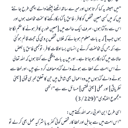
"میں ہمیشہ یہ کہا کرتا ہوں اور میرے ساتھ اٹھنے بیٹھنے والے اچھی طرح جانتے
ہیں کہ میں کسی معین شخص کو کافر، فاسق یا گناہگار کہنے کا سخت مخالف ہوں اور
اس سے روکتا ہوں، صرف ایک حالت میں[معین طور پر کافر ہونے کا حکم لگاتا
ہوں جب] کہ یہ بات معلوم ہو جائے کہ فلاں شخص پر وحی کی حجت قائم ہو گئی
ہے؛ کہ جس کی مخالفت کرنے پر انسان بسا اوقات کافر، تو کبھی فاسق یا بعض
حالات میں گناہگار ہو جاتا ہے۔ اور میں یہ بات پختگی سے کہتا ہوں کہ اللہ تعالی
نے اس امت کے خطا سے ہونے والے گناہ معاف کر دئیے ہیں، اور خطا سے
ہونے والے گناہوں میں وہ اعمال بھی شامل ہیں جن کا تعلق خبری قولی [یعنی
نظریاتی] اور عملی [یعنی فقہی] مسائل سے ہے" انتہی
"مجموع الفتاوى" (3/229)
اسی طرح ابن العربی رحمہ اللہ کہتے ہیں:
"اس امت میں سے جاہل اور خطا کار شخص کوئی کفریہ یا شرکیہ عمل بھی کر لے تو