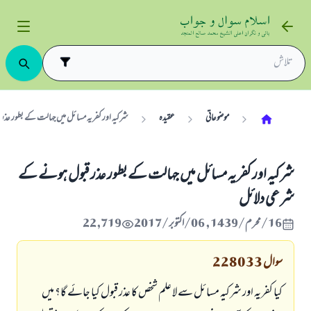
موضوعاتی
عقیدہ
شرکیہ اور کفریہ مسائل میں جہالت کے بطور عذ
شرکیہ اور کفریہ مسائل میں جہالت کے بطور عذر قبول ہونے کے
شرعی دلائل
16/محرم/1439 , 06/اکتوبر/2017
22,719
سوال
228033
کیا کفریہ اور شرکیہ مسائل سے لا علم شخص کا عذر قبول کیا جائے گا؟ میں