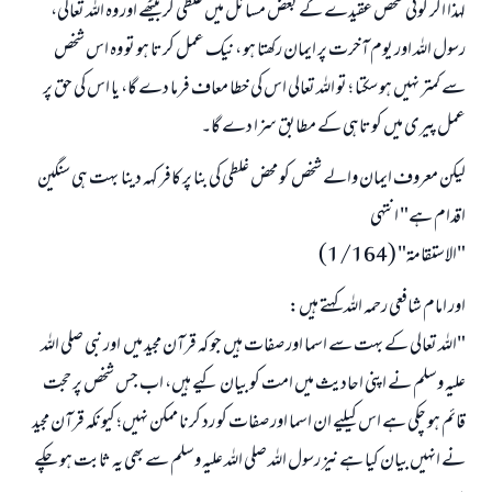
لہذا اگر کوئی شخص عقیدے کے بعض مسائل میں غلطی کر بیٹھے اور وہ اللہ تعالی،
رسول اللہ اور یوم آخرت پر ایمان رکھتا ہو ، نیک عمل کرتا ہو تو وہ اس شخص
سے کمتر نہیں ہو سکتا ؛ تو اللہ تعالی اس کی خطا معاف فرما دے گا، یا اس کی حق پر
عمل پیری میں کوتاہی کے مطابق سزا دے گا۔
لیکن معروف ایمان والے شخص کو محض غلطی کی بنا پر کافر کہہ دینا بہت ہی سنگین
اقدام ہے" انتہی
"الاستقامة" (1/164)
اور امام شافعی رحمہ اللہ کہتے ہیں:
"اللہ تعالی کے بہت سے اسما اور صفات ہیں جو کہ قرآن مجید میں اور نبی صلی اللہ
علیہ وسلم نے اپنی احادیث میں امت کو بیان کیے ہیں، اب جس شخص پر حجت
قائم ہو چکی ہے اس کیلیے ان اسما اور صفات کو رد کرنا ممکن نہیں؛ کیونکہ قرآن مجید
نے انہیں بیان کیا ہے نیز رسول اللہ صلی اللہ علیہ وسلم سے بھی یہ ثابت ہو چکے