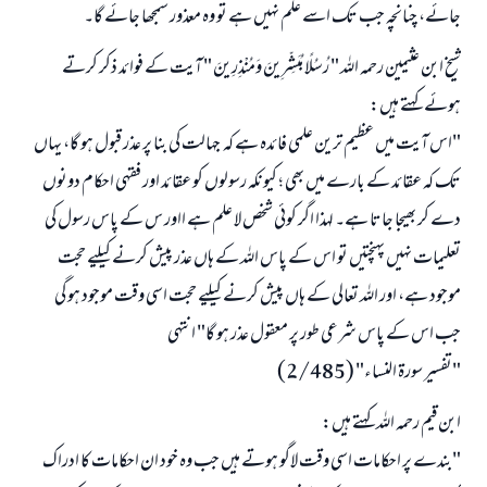
جائے، چنانچہ جب تک اسے علم نہیں ہے تو وہ معذور سمجھا جائے گا۔
شیخ ابن عثیمین رحمہ اللہ " رُسُلًا مُبَشِّرِينَ وَمُنْذِرِينَ " آیت کے فوائد ذکر کرتے
ہوئے کہتے ہیں:
"اس آیت میں عظیم ترین علمی فائدہ ہے کہ جہالت کی بنا پر عذر قبول ہو گا، یہاں
تک کہ عقائد کے بارے میں بھی ؛ کیونکہ رسولوں کو عقائد اور فقہی احکام دونوں
دے کر بھیجا جاتا ہے۔ لہذا اگر کوئی شخص لا علم ہے ااور س کے پاس رسول کی
تعلیمات نہیں پہنچتیں تو اس کے پاس اللہ کے ہاں عذر پیش کرنے کیلیے حجت
موجود ہے، اور اللہ تعالی کے ہاں پیش کرنے کیلیے حجت اسی وقت موجود ہو گی
جب اس کے پاس شرعی طور پر معقول عذر ہو گا" انتہی
"تفسیر سورة النساء" (2/485)
ابن قیم رحمہ اللہ کہتے ہیں:
"بندے پر احکامات اسی وقت لاگو ہوتے ہیں جب وہ خود ان احکامات کا ادراک