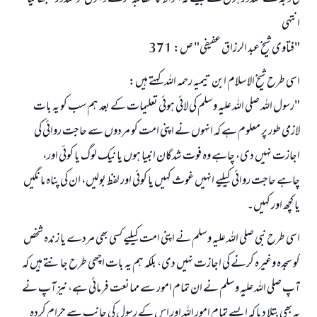
انتہی
"فتاوى شیخ عبد الرزاق عفیفی" ص: 371
اسی طرح شیخ الاسلام ابن تیمیہ رحمہ اللہ کہتے ہیں:
"رسول اللہ صلی اللہ علیہ وسلم کی لائی ہوئی تعلیمات کے بعد ہم سب کو یہ بات
لازمی طور پر معلوم ہے کہ انہوں نے اپنی امت کو مردوں سے حاجت روائی کی
اجازت نہیں دی، چاہے وہ فوت شدگان انبیا ہوں یا نیک لوگ یا کوئی اور،
چاہے حاجت روائی کیلیے انہیں غوث کہیں یا کوئی اور لفظ بولیں، ان کی پناہ مانگیں
یا کچھ اور کہیں۔
اسی طرح نبی صلی اللہ علیہ وسلم نے اپنی امت کیلیے کسی بھی مردے یا زندہ شخص
کو سجدہ وغیرہ کرنے کی اجازت نہیں دی، بلکہ ہم یہ بات اچھی طرح جانتے ہیں کہ
آپ صلی اللہ علیہ وسلم نے ان تمام امور سے ممانعت فرمائی ہے، نیز آپ نے
یہ بھی بتلا دیا کہ ایسے تمام امور اللہ اور اس کے رسول کی جانب سے حرام کردہ