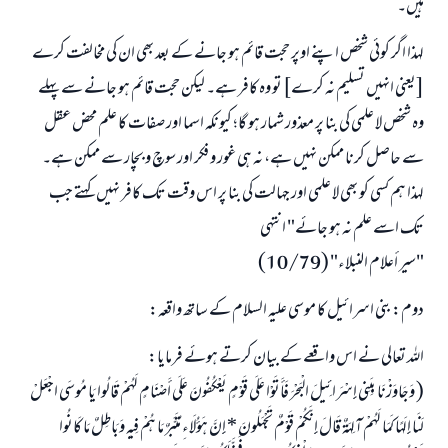
ہیں۔
لہذا اگر کوئی شخص اپنے اوپر حجت قائم ہو جانے کے بعد بھی ان کی مخالفت کرے
[یعنی انہیں تسلیم نہ کرے] تو وہ کافر ہے۔ لیکن حجت قائم ہو جانے سے پہلے
وہ شخص لا علمی کی بنا پر معذور شمار ہو گا؛ کیونکہ اسما اور صفات کا علم محض عقل
سے حاصل کرنا ممکن نہیں ہے، نہ ہی غور و فکر اور سوچ و بچار سے ممکن ہے۔
لہذا ہم کسی کو بھی لا علمی اور جہالت کی بنا پر اس وقت تک کافر نہیں کہتے جب
تک اسے علم نہ ہو جائے" انتہی
"سير أعلام النبلاء" (10/79)
دوم: بنی اسرائیل کا موسی علیہ السلام کے ساتھ واقعہ:
اللہ تعالی نے اس واقعے کے بیان کرتے ہوئے فرمایا:
( وَجَاوَزْنَا بِبَنِي إِسْرَائِيلَ الْبَحْرَ فَأَتَوْا عَلَى قَوْمٍ يَعْكُفُونَ عَلَى أَصْنَامٍ لَهُمْ قَالُوا يَا مُوسَى اجْعَلْ
لَنَا إِلَهًا كَمَا لَهُمْ آلِهَةٌ قَالَ إِنَّكُمْ قَوْمٌ تَجْهَلُونَ * إِنَّ هَؤُلَاءِ مُتَبَّرٌ مَا هُمْ فِيهِ وَبَاطِلٌ مَا كَانُوا