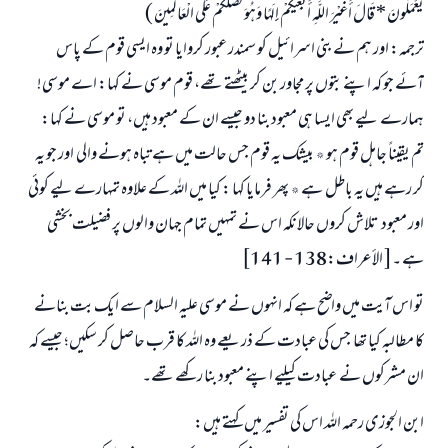
يَعْمَلُونَ * قَالَ أَغَيْرَ اللَّهِ أَبْغِيكُمْ إِلَهًا وَهُوَ فَضَّلَكُمْ عَلَى الْعَالَمِينَ )
ترجمہ: اور ہم نے بنی اسرائیل کو سمندر عبور کروایا تو وہ ایسی قوم کے پاس
آئے جو کہ اپنے بتوں پر مجاور بن کر بیٹھتے تھے، قوم موسی نے کہا: اے موسی!
ہمارے لیے بھی ایسا ہی معبود بنا دو جیسے ان کے معبود ہیں، تو موسی نے کہا:
تم یقیناً جاہل قوم ہو ٭ بیشک یہ قوم جس حالت میں ہے تباہ ہونے والی اور جو یہ
کر رہے ہیں یہ باطل ہے ٭ پھر فرمایا کہا : کیا میں اللہ کے علاوہ تمہارے لیے کوئی
اور معبود تلاش کروں حالانکہ اس نے تمہیں تمام جہان والوں پر فضیلت بخشی
ہے ۔[ الأعراف:138 - 141]
تو اس آیت میں واضح ہے کہ انہوں نے موسی علیہ السلام سے ایک بت بنانے
کا مطالبہ کیا تھا جس کی عبادت کے ذریعے وہ اللہ کا قرب حاصل کر سکیں؛ جیسے کہ
ان مشرکوں نے عبادت کیلیے اپنے معبود بنا رکھے تھے۔
ابن الجوزی رحمہ اللہ اس کی تفسیر میں کہتے ہیں: