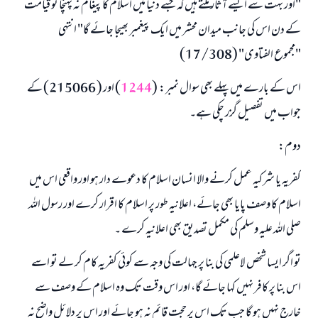
"اور بہت سے ایسے آثار ملتے ہیں کہ جسے دنیا میں اسلام کا پیغام نہ پہنچا تو قیامت
کے دن اس کی جانب میدان محشر میں ایک پیغمبر بھیجا جائے گا" انتہی
"مجموع الفتاوى" (17/308)
اس کے بارے میں پہلے بھی سوال نمبر: (
1244
) اور ( 215066) کے
جواب میں تفصیل گزر چکی ہے۔
دوم:
کفریہ یا شرکیہ عمل کرنے والا انسان اسلام کا دعوے دار ہو اور واقعی اس میں
اسلام کا وصف پایا بھی جائے، اعلانیہ طور پر اسلام کا اقرار کرے اور رسول اللہ
صلی اللہ علیہ وسلم کی مکمل تصدیق بھی اعلانیہ کرے ۔
تو اگر ایسا شخص لاعلمی کی بنا پر جہالت کی وجہ سے کوئی کفریہ کام کر لے تو اسے
اس بنا پر کافر نہیں کہا جائے گا، اور اس وقت تک وہ اسلام کے وصف سے
خارج نہیں ہو گا جب تک اس پر حجت قائم نہ ہو جائے اور اس پر دلائل واضح نہ