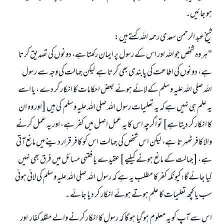
ہو جائیں۔
شیخ عبد الرحمن سعدی رحمہ اللہ کہتے ہیں:
"ہر وہ شخص جو اللہ اور اس کے رسول پر ایمان رکھتا ہے، دونوں کی تصدیق کرتا
ہے، دونوں کی اطاعت کی پابندی بھی کرتا ہے لیکن جہالت کی وجہ سے رسول
اللہ صلی اللہ علیہ وسلم کے لائے ہوئے بعض احکامات کا انکار کر دے ، یا اسے
یہ علم ہی نہیں ہے کہ یہ تعلیمات رسول اللہ صلی اللہ علیہ وسلم کی ہیں [اور وہ ان
کا انکار کر دیتا ہے] تو اگرچہ اس کا یہ عمل اصل میں کفر ہے، اور یہ عمل کرنے
والا کافر ٹھہرتا ہے، لیکن اس شخص کی جہالت اس کو کافر قرار دینے میں مانع آتی
ہے، [جہالت کے مانع ہونے کیلیے ] عقیدے یا فقہی مسائل میں فرق بھی نہیں
کیا جائےگا؛ کیونکہ کفر کا مطلب یہ ہے کہ رسول اللہ صلی اللہ علیہ وسلم کی لائی ہوئی
سب یا کچھ تعلیمات کا علم ہوتے ہوئے انکار کر دیا جائے ۔
اس سے آپ کو یہ معلوم ہو گیا ہو گا کہ رسول کا انکار کرنے والے مقلد کفار اور