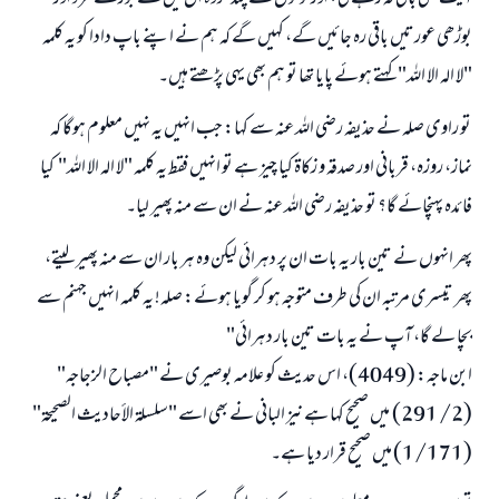
بوڑھی عورتیں باقی رہ جائیں گے، کہیں گے کہ ہم نے اپنے باپ دادا کو یہ کلمہ
"لا الہ الا الله" کہتے ہوئے پایا تھا تو ہم بھی یہی پڑھتے ہیں۔
تو راوی صلہ نے حذیفہ رضی اللہ عنہ سے کہا: جب انہیں یہ نہیں معلوم ہوگا کہ
نماز، روزہ، قربانی اور صدقہ و زکاۃ کیا چیز ہے تو انہیں فقط یہ کلمہ "لا الہ الا الله" کیا
فائدہ پہنچائے گا؟ تو حذیفہ رضی اللہ عنہ نے ان سے منہ پھیر لیا۔
پھر انہوں نے تین بار یہ بات ان پر دہرائی لیکن وہ ہر بار ان سے منہ پھیر لیتے،
پھر تیسری مرتبہ ان کی طرف متوجہ ہو کر گویا ہوئے: صلہ! یہ کلمہ انہیں جہنم سے
بچا لے گا، آپ نے یہ بات تین بار دہرائی"
ابن ماجہ: (4049)، اس حدیث کو علامہ بوصیری نے "مصباح الزجاجہ"
(2/ 291) میں صحیح کہا ہے نیز البانی نے بھی اسے "سلسلة الأحاديث الصحيحة"
(1/171) میں صحیح قرار دیا ہے۔