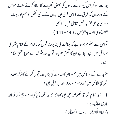
جہالت اور گمراہی کی وجہ سے رسول کی بعض تعلیمات کا انکار کرنے والے مومن
کے درمیان کیا فرق ہے؟ اس فرق میں ایمان کے مدعی شخص کا علم اور ہٹ
دھرمی پر مبنی کفریہ عمل شامل نہیں" انتہی
"الفتاوى السعدية" (ص: 443-447)
تو اس سے معلوم ہوتا ہے کہ جہالت کی بنا پر عذر قبول کرنا تمام کے تمام شرعی
مسائل میں ہے، چاہے ان کا تعلق عقیدہ، توحید اور شرک سے ہو یا فقہی احکام
سے۔
عقیدے کے مسائل میں مسلمان کا جہالت کی بنا پر عذر قبول کرنے کا ذکر متعدد
شرعی دلائل میں موجود ہے، جو کہ مندرجہ ذیل ہیں:
1- ایسی تمام شرعی نصوص جن میں خطا کار کا عذر قبول کیا گیا ہے، جیسے کہ فرمانِ
باری تعالی ہے:
( رَبَّنَا لَا تُؤَاخِذْنَا إِنْ نَسِينَا أَوْ أَخْطَأْنَا )