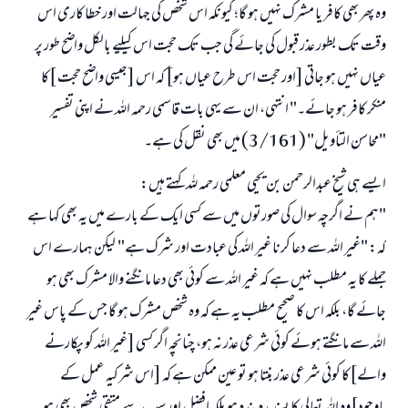
وہ پھر بھی کافر یا مشرک نہیں ہو گا؛ کیونکہ اس شخص کی جہالت اور خطا کاری اس
وقت تک بطور عذر قبول کی جائے گی جب تک حجت اس کیلیے بالکل واضح طور پر
عیاں نہیں ہو جاتی [اور حجت اس طرح عیاں ہو] کہ اس [جیسی واضح حجت ]کا
منکر کافر ہو جائے۔" انتہی، ان سے یہی بات قاسمی رحمہ اللہ نے اپنی تفسیر
"محاسن التأويل" (3/161) میں بھی نقل کی ہے۔
ایسے ہی شیخ عبدالرحمن بن یحیی معلمی رحمہ للہ کہتے ہیں:
"ہم نے اگرچہ سوال کی صورتوں میں سے کسی ایک کے بارے میں یہ بھی کہا ہے
کہ: "غیر اللہ سے دعا کرنا غیر اللہ کی عبادت اور شرک ہے" لیکن ہمارے اس
جملے کا یہ مطلب نہیں ہے کہ غیر اللہ سے کوئی بھی دعا مانگنے والا مشرک بھی ہو
جائے گا، بلکہ اس کا صحیح مطلب یہ ہے کہ وہ شخص مشرک ہو گا جس کے پاس غیر
اللہ سے مانگتے ہوئے کوئی شرعی عذر نہ ہو، چنانچہ اگر کسی [غیر اللہ کو پکارنے
والے]کا کوئی شرعی عذر بنتا ہو تو عین ممکن ہے کہ [اس شرکیہ عمل کے