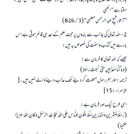
باوجود]وہ اللہ تعالی کا پسندیدہ بندہ ہو بلکہ افضل اور سب سے متقی شخص بھی ہو
سکتا ہے" انتہی
" آثار شیخ عبد الرحمن معلمی" (3/ 826)
2- اللہ تعالی کی جانب سے بندوں پر حجت علم کے بعد ہی قائم ہوتی ہے اس
بارے میں کتاب و سنت کی نصوص یہ ہیں:
جیسے کہ اللہ تعالی کا فرمان ہے:
(وَمَا كُنَّا مُعَذِّبِينَ حَتَّى نَبْعَثَ رَسُولا)
ترجمہ: اور ہم رسول مبعوث کر دینے تک عذاب دینے والے نہیں ہیں۔[
الإسراء :15]
اسی طرح ایک اور فرمان ہے:
( رُسُلًا مُبَشِّرِينَ وَمُنْذِرِينَ لِئَلَّا يَكُونَ لِلنَّاسِ عَلَى اللَّهِ حُجَّةٌ بَعْدَ الرُّسُلِ وَكَانَ اللَّهُ عَزِيزًا
حَكِيمًا)