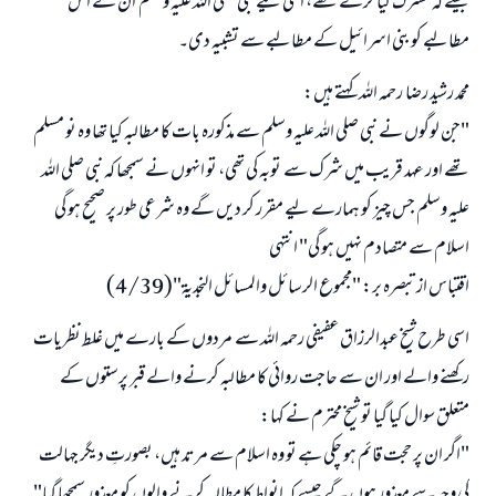
جیسے کہ مشرک کیا کرتے تھے، اسی لیے نبی صلی اللہ علیہ وسلم ان کے اس
مطالبے کو بنی اسرائیل کے مطالبے سے تشبیہ دی۔
محمد رشید رضا رحمہ اللہ کہتے ہیں:
"جن لوگوں نے نبی صلی اللہ علیہ وسلم سے مذکورہ بات کا مطالبہ کیا تھا وہ نو مسلم
تھے اور عہد قریب میں شرک سے توبہ کی تھی، تو انہوں نے سمجھا کہ نبی صلی اللہ
علیہ وسلم جس چیز کو ہمارے لیے مقرر کر دیں گے وہ شرعی طور پر صحیح ہو گی
اسلام سے متصادم نہیں ہو گی" انتہی
اقتباس از تبصرہ بر: "مجموع الرسائل والمسائل النجدية"(4/39)
اسی طرح شیخ عبدالرزاق عفیفی رحمہ اللہ سے مردوں کے بارے میں غلط نظریات
رکھنے والے اور ان سے حاجت روائی کا مطالبہ کرنے والے قبر پرستوں کے
متعلق سوال کیا گیا تو شیخ محترم نے کہا:
"اگر ان پر حجت قائم ہو چکی ہے تو وہ اسلام سے مرتد ہیں، بصورتِ دیگر جہالت
کی وجہ سے معذور ہوں گے جیسے کہ انواط کا مطالبہ کرنے والوں کو معذور سمجھا گیا"