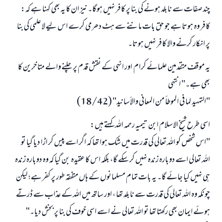
چند صفات سے نابلد ہونے کی بنا پر کافر نہیں ہوگا۔ نیز ان کا یہ بھی کہنا ہے کہ:
کافر وہ ہوتا ہے جو حق بات ماننے سے ہٹ دھرمی کرے اس لیے لا علمی کی بنا
پر انکار کرنے والا کافر نہیں ہوتا۔
یہ موقف متقدمین علمائے کرام اور انہی کے نقش قدم پر چلنے والے متاخرین کا
بھی ہے۔" انتہی
"التمهيد لما في الموطأ من المعاني والأسانيد" (18/42)
اسی طرح شیخ الاسلام ابن تیمیہ رحمہ اللہ کہتے ہیں:
"اس شخص کو اللہ تعالی کی قدرت میں شک ہوا تھا کہ اگر اسے پیس کر اڑا دیا گیا تو
اللہ تعالی اسے دوبارہ زندہ نہیں کر سکے گا، بلکہ اس کا عقیدہ بن گیا کہ وہ دوبارہ زندہ
ہی نہیں کیا جائے گا۔ یہ بات تمام مسلمانوں کے ہاں متفقہ طور پر کفر ہے؛ لیکن
چونکہ وہ اللہ تعالی کی قدرت سے نابلد تھا ، اور ساتھ میں اللہ کے عذاب سے ڈرتے
ہوئے ایمان بھی رکھتا تھا تو اللہ تعالی نے اسے اسی خوف کی بنا پر بخش دیا۔"