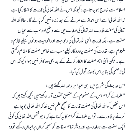
اب اس آدمی سے جو بات صادر ہوئی تھی یہ کفر اکبر ہے اس سے انسان دائرہ
اسلام سے خارج ہو جاتا ہے؛ کیونکہ اس نے اللہ تعالی کی قدرت کا انکار کیا ہے
کہ اللہ تعالی اسے اس انداز سے مرنے کے بعد زندہ نہیں کر پائے گا۔ حالانکہ اللہ
تعالی کی صفتِ قدرت اللہ تعالی کی صفات میں سے واضح اور سب سے عیاں
صفت ہے، بلکہ قدرتِ الہی اللہ تعالی کی ربوبیت اور الوہیت دونوں کیلیے لازم و
ملزوم ہے، قدرت کی صفت پروردگار کیلیے سب سے خاص صفت کا مقام رکھتی
ہے۔ لیکن اتنی اہم صفت کا انکار کرنے کے بعد بھی وہ کافر نہیں ہوا؛ کیونکہ اس
کی لا علمی کی بنا پر اس کا عذر قبول کیا گیا۔
اس حدیث کی شرح میں ابن عبد البر رحمہ اللہ کہتے ہیں:
"علمائے کرام اس کے مفہوم کے متعلق مختلف آرا رکھتے ہیں؛ کچھ کہتے ہیں کہ
اس شخص کو اللہ تعالی کی صفت قدرت کا صحیح علم نہیں تھا کہ اللہ تعالی جو چاہے
کرنے پر قادر ہے۔ تو ان علمائے کرام کا یہ کہنا ہے کہ: جو شخص اللہ تعالی کی کوئی
ایک صفت سے نابلد رہے اور دیگر تمام صفات کو سمجھ کر ان پر ایمان رکھے تو وہ