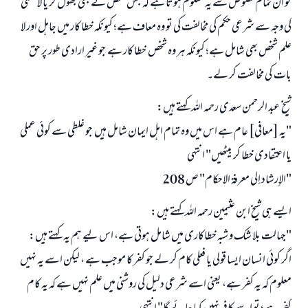
تو ان تمام نصوص سے یہ معلوم ہوتا ہے کہ جس شخص نے بھی بھول کر یا لا علمی
کی وجہ سے شرعی حکم کی مخالفت کی تو وہ معاف ہے؛ کیونکہ خطا کار میں جاہل اور لا
علم شخص بھی شامل ہے؛ کیونکہ ہر وہ شخص خطا کار ہے جو غیر ارادی طور پر حق
بات کی مخالفت کر لے۔
شیخ عبد الرحمن سعدی رحمہ اللہ کہتے ہیں:
"یہ [معافی] عام ہے اس میں وہ تمام اہل ایمان شامل ہیں جو غلطی سے کوئی عملی
یا اعتقادی خطا کر بیٹھیں" انتہی
"الإرشاد إلى معرفة الاحكام" ص 208
ایسے ہی شیخ ابن عثیمین رحمہ اللہ کہتے ہیں:
"جہالت بلا شک و شبہ خطاکاری میں شامل ہوتی ہے، اس لیے ہم یہ کہتے ہیں:
اگر کوئی انسان ایسا قولی یا فعلی کام کر لے جو کفر کا موجب ہے ، لیکن اسے یہ نہیں
معلوم کہ یہ کفر ہے، یعنی اسے شرعی دلیل کی روشنی میں علم نہیں ہے کہ یہ کام