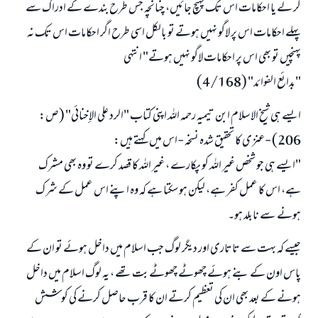
کر لے یا احکامات اس تک پہنچ جائیں، چنانچہ جس طرح بندے کے ادراک سے
پہلے احکامات اس پر لاگو نہیں ہوتے تو بالکل اسی طرح اگر احکامات اس تک نہ
پہنچیں تو بھی اس پر احکامات لاگو نہیں ہوتے" انتہی
"بدائع الفوائد" (4/168)
ایسے ہی شیخ الاسلام ابن تیمیہ رحمہ اللہ اپنی کتاب "الرد على الإخنائي" (ص:
206) -عنزی کا تحقیق شدہ نسخہ -اس میں کہتے ہیں:
"ایسے ہی جو شخص غیر اللہ کو پکارے ، غیر اللہ کا قصد کرے تو وہ بھی مشرک
ہے، اس کا عمل کفر ہے، لیکن ہو سکتا ہے کہ وہ اپنے اس عمل کے شرک
ہونے سے نابلد ہو۔
جیسے کہ بہت سے تاتاری اور دیگر لوگ جب اسلام میں داخل ہوئے تو ان کے
پاس اون کے بنے ہوئے چھوٹے چھوٹے بت تھے ، یہ لوگ اسلام میں داخل
ہونے کے بعد بھی ان کی تعظیم کرتے ان کا قرب حاصل کرنے کی کوشش