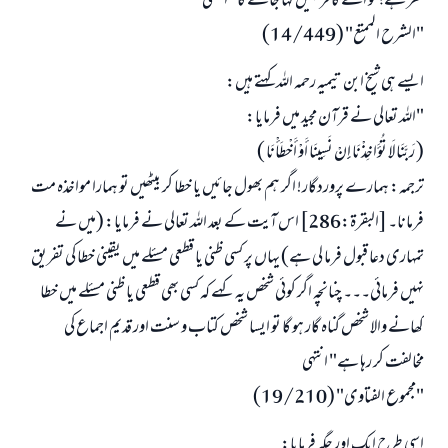
کفر ہے؛ تو اسے کافر نہیں کہا جائے گا" انتہی
"الشرح الممتع" (14/449)
ایسے ہی شیخ ابن تیمیہ رحمہ اللہ کہتے ہیں:
"اللہ تعالی نے قرآن مجید میں فرمایا:
( رَبَّنَا لَا تُؤَاخِذْنَا إِنْ نَسِينَا أَوْ أَخْطَأْنَا )
ترجمہ: ہمارے پروردگار! اگر ہم بھول جائیں یا خطا کر بیٹھیں تو ہمارا مواخذہ مت
فرمانا۔ [البقرة:286] اس آیت کے بعد اللہ تعالی نے فرمایا: (میں نے
تمہاری دعا قبول فرما لی ہے) یہاں پر کسی ظنی یا قطعی مسئلے میں یقینی خطا کی تفریق
نہیں فرمائی۔۔۔ چنانچہ اگر کوئی شخص یہ کہے کہ کسی بھی قطعی یا ظنی مسئلے میں خطا
کھانے والا شخص گناہ گار ہو گا تو ایسا شخص کتاب و سنت اور قدیم اجماع کی
مخالفت کر رہا ہے" انتہی
"مجموع الفتاوى" (19/210)
اسی طرح ایک اور جگہ فرمایا: