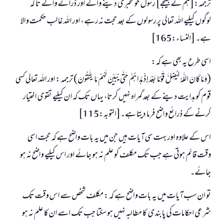
ترجمہ:[ہم نے بھیجے] رسول خوشخبری دینے والے اور ڈرانے والے تا کہ
لوگوں کیلیے اللہ تعالی پر رسولوں کے بعد حجت نہ رہے ، اور اللہ غالب حکمت والا
ہے۔ [النساء:165]
اسی طرح یہ بھی ہے کہ:
(وَمَا كَانَ اللَّهُ لِيُضِلَّ قَوْمًا بَعْدَ إِذْ هَدَاهُمْ حَتَّى يُبَيِّنَ لَهُمْ مَا يَتَّقُونَ) ترجمہ : اور اللہ تعالی کسی
قوم کو ہدایت دینے کے بعد گمراہ نہیں کرتا، یہاں تک کہ ان کیلیے تقوی اختیار
کرنے کے ذرائع واضح فرما دیتا ہے۔[التوبہ:115]
اس کے علاوہ اور بہت سی آیات ہیں جن میں یہ بات واضح ہے کہ حجت اسی
وقت قائم ہوتی ہے جب تک مکلف کو علم نہ ہو جائے اور اس کیلیے واضح نہ ہو
جائے۔
تو ان سب آیات میں یہ بات واضح ہے کہ : مکلف شخص سے اس وقت تک
شرعی احکامات کی پابندی کا مطالبہ نہیں ہو سکتا جب تک اسے ان کا علم نہ ہو