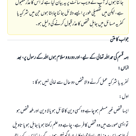
جانتا ہوں کہ آپ نے ویب سائٹ پر یہ بیان کیا ہے کہ اس کا عذر مقبول
ہے، لیکن میں تفصیلی طور پر ایسے دلائل جاننا چاہتا ہوں جن میں شرکیہ یا
کفریہ مسائل میں جاہل شخص کا عذر قبول کرنے کی دلیل ہو۔
جواب کا متن
ہمہ قسم کی حمد اللہ تعالی کے لیے، اور دورو و سلام ہوں اللہ کے رسول پر، بعد
ازاں:
کفریہ یا شرکیہ عمل کرنے والا شخص دو حال سے خالی نہیں ہو گا:
اول:
ایسا شخص غیر مسلم ہو چاہے وہ کسی دین کا قائل ہو یا لا دین اور ملحد شخص ہو
تو ایسی صورت میں وہ شخص کافر ہے، چاہے وہ علم رکھتا ہو یا جاہل ہو یا تاویل