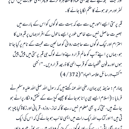
اور حجت سمجھ لینے کے بعد بھی عناد کا مظاہرہ کرے تو پھر ایسی صورت میں اس پر
کفر اور مرتد ہونے کا حکم لگایا جائے گا۔
قبر پرستی ایسے امور میں سے ہے کہ بہت سے لوگوں کو اس کے بارے میں
بصیرت حاصل نہیں ہے خاص طور پر ایسے ماحول کے افراد جہاں پر قبروں کا
احترام اور نیک لوگوں سے حاجت روائی کو صالحین سے محبت کے نام پر کیا جاتا
ہو، جہاں پر اپنے آپ کو عالم قرار دینے والے لوگ ہی قبر پرستی میں پیش پیش
ہوں اور مدفون شخصیات کو قرب الہی کا ذریعہ قرار دیں۔" انتہی
" كتب ورسائل علامہ العباد" (4/372)
چہارم: حذیفہ بن یمان رضی اللہ عنہ کہتے ہیں کہ رسول اللہ صلی اللہ علیہ وسلم نے
فرمایا: (اسلام ایسے ہی پرانا ہو جائے گا جیسے کپڑے کے نقش و نگار پرانے ہو
جاتے ہیں، حتی کہ یہ بھی معلوم نہیں رہے گا کہ نماز، روزہ، قربانی اور زکاۃ کیا چیز ہو
تی ہیں ؟ اور کتاب اللہ ایک رات میں ایسی غائب ہو جائے گی کہ اس کی ایک
آیت بھی باقی نہ رہے گی ، اور لوگوں کے چند گروہ ان میں سے بوڑھے مرد اور