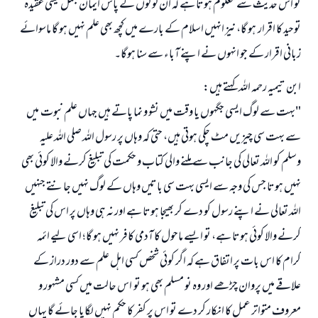
تو اس حدیث سے معلوم ہوتا ہے کہ ان لوگوں کے پاس ایمان مجمل یعنی عقیدہ
توحید کا اقرار ہو گا، نیز انہیں اسلام کے بارے میں کچھ بھی علم نہیں ہو گا ماسوائے
زبانی اقرار کے جو انہوں نے اپنے آباء سے سنا ہوگا۔
ابن تیمیہ رحمہ اللہ کہتے ہیں:
"بہت سے لوگ ایسی جگہوں یا وقت میں نشو و نما پاتے ہیں جہاں علم نبوت میں
سے بہت سی چیزیں مٹ چکی ہوتی ہیں، حتی کہ وہاں پر رسول اللہ صلی اللہ علیہ
وسلم کو اللہ تعالی کی جانب سے ملنے والی کتاب و حکمت کی تبلیغ کرنے والا کوئی بھی
نہیں ہوتا جس کی وجہ سے ایسی بہت سی باتیں وہاں کے لوگ نہیں جانتے جنہیں
اللہ تعالی نے اپنے رسول کو دے کر بھیجا ہوتا ہے اور نہ ہی وہاں پر اس کی تبلیغ
کرنے والا کوئی ہوتا ہے، تو ایسے ماحول کا آدمی کافر نہیں ہو گا؛ اسی لیے ائمہ
کرام کا اس بات پر اتفاق ہے کہ اگر کوئی شخص کسی اہل علم سے دور دراز کے
علاقے میں پروان چڑھے اور وہ نو مسلم بھی ہو تو اس حالت میں کسی مشہور و
معروف متواتر عمل کا انکار کر دے تو اس پر کفر کا حکم نہیں لگایا جائے گا یہاں