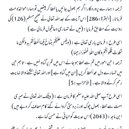
ترجمہ: ہمارے پروردگار! اگر ہم بھول جائیں یا خطا کر بیٹھیں تو ہمارا مواخذہ مت
فرمانا۔ [البقرة:286] اس آیت کے بعد اللہ تعالی نے صحیح مسلم (126) کی
روایت کے مطابق فرمایا: (میں نے تمہاری دعا قبول فرما لی ہے)
اسی طرح: فرمانِ باری تعالی ہے: (وَلَيْسَ عَلَيْكُمْ جُنَاحٌ فِيمَا أَخْطَأْتُمْ بِهِ وَلَكِنْ مَا
تَعَمَّدَتْ قُلُوبُكُمْ وَكَانَ اللَّهُ غَفُورًا رَحِيمًا)
ترجمہ: جن امور میں تم سے خطا ہو جائے اس میں تم پر گناہ نہیں ہے، تاہم جن
میں تمہارے دل عمداً خطا کریں [ان میں گناہ ہے]اور اللہ تعالی بخشنے والا نہایت
رحم کرنے والا ہے۔[ الأحزاب:5]
اسی طرح آپ صلی اللہ علیہ وسلم کا فرمان ہے: (بیشک اللہ تعالی نے میری
امت سے خطا ، بھول چوک اور زبردستی کروائے گئے کام معاف کر دیے ہیں)
ابن ماجہ: (2043) اس حدیث کو البانی نے حسن کہا ہے۔