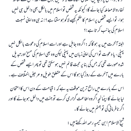
کرتا ہو، اس پر دنیا میں اسلامی احکامات لاگو نہیں ہوں گے، لہذا اس کے ساتھ
کفار والا معاملہ کیا جائے گا؛ کیونکہ یہ شخص تو اسلام میں بالکل بھی داخل ہی نہیں
ہوا، تو ایسے شخص پر اسلام کا حکم کیسے لاگو ہو سکتا ہے؟! نہ ہی وہ اپنی نسبت
اسلام کی جانب کرتا ہے!؟
البتہ آخرت میں یہ ہو گا کہ: اگر وہ جاہل ہے اور اسے اسلام کی دعوت بالکل نہیں
پہنچی ، یا دعوت تو اس کی اپنی زبان میں پہنچی لیکن وہ بھی اسلام کی مسخ اور تبدیل
شدہ صورت تھی کہ جس کی بنا پر حجت قائم نہیں ہو سکتی تھی تو پھر ایسے شخص کے
بارے میں آخرت کے روز کیا ہو گا اس کے متعلق طویل و عریض اختلاف ہے۔
اس کے بارے میں راجح ترین موقف یہ ہے کہ: قیامت کے دن اس کا امتحان
لیا جائے گا؛ چنانچہ اگر وہ اطاعت گزاری کرے تو جنت میں داخل ہو جائے گا اور
اگر نافرمانی کی تو جہنم میں جائے گا۔
شیخ الاسلام ابن تیمیہ رحمہ اللہ کہتے ہیں: