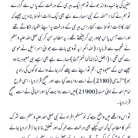
حنین کی جانب روانہ ہوئے تو ہم ایک بیری کے درخت کے پاس سے گزرے
تو ہم نے کہا: "اللہ کے نبی! ہمارے لیے بھی ایک ذات انواط بنا دیں جیسے کہ
کفار کا ذات انواط ہے، کفار اس بیری کے درخت پر اپنے ہتھیار لٹکاتے تھے
اور اسے آس پاس مجاور بن کر بیٹھتے تھے۔ یہ مطالبہ سن کر نبی صلی اللہ علیہ وسلم
نے تعجب سے فرمایا: (اللہ اکبر! یہ تو وہی بات ہے جو بنی اسرائیل نے موسی
سے کہی تھی: (اجْعَلْ لَنَا إِلَهًا كَمَا لَهُمْ آلِهَةٌ) ہمارے لیے بھی ایسے ہی معبود بنا دو
جیسے ان کے معبود ہیں، تم تو اپنے سے پہلے گزر جانے والے لوگوں کی راہ پر
ہو)" ترمذی (2180)نے اسے روایت کیا ہے اور صحیح قرار دیا ، اسی طرح
امام احمد نے اپنی مسند (21900)میں اسے روایت کیا اور البانی نے اسے صحیح
قرار دیا۔
تو اس واقعے میں واضح ہے کہ نو مسلم افراد نے نبی صلی اللہ علیہ وسلم سے شرک
اکبر کا مطالبہ کیا کہ ان کیلیے بھی درخت سے تبرک اور تعلق بنانا جائز قرار دیا جائے