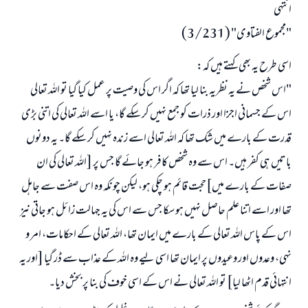
انتہی
"مجموع الفتاوى" (3/231)
اسی طرح یہ بھی کہتے ہیں کہ:
"اس شخص نے یہ نظریہ بنا لیا تھا کہ اگر اس کی وصیت پر عمل کیا گیا تو اللہ تعالی
اس کے جسمانی اجزا اور ذرات کو جمع نہیں کر سکے گا، یا اسے اللہ تعالی کی اتنی بڑی
قدرت کے بارے میں شک تھا کہ اللہ تعالی اسے زندہ نہیں کر سکے گا۔ یہ دونوں
باتیں ہی کفر ہیں۔ اس سے وہ شخص کافر ہو جائے گا جس پر [اللہ تعالی کی ان
صفات کے بارے میں]حجت قائم ہو چکی ہو، لیکن چونکہ وہ اس صفت سے جاہل
تھا اور اسے اتنا علم حاصل نہیں ہو سکا جس سے اس کی یہ جہالت زائل ہو جاتی نیز
اس کے پاس اللہ تعالی کے بارے میں ایمان تھا، اللہ تعالی کے احکامات، امر و
نہی، وعدوں اور وعیدوں پر ایمان تھا اسی لیے وہ اللہ کے عذاب سے ڈر گیا [اور یہ
انتہائی قدم اٹھا لیا] تو اللہ تعالی نے اس کے اسی خوف کی بنا پر بخش دیا۔