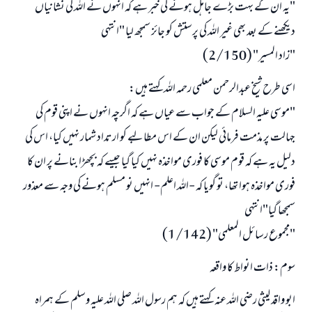
"یہ ان کے بہت بڑے جاہل ہونے کی خبر ہے کہ انہوں نے اللہ کی نشانیاں
دیکھنے کے بعد بھی غیر اللہ کی پرستش کو جائز سمجھ لیا "انتہی
"زاد المسیر" (2/150)
اسی طرح شیخ عبدالرحمن معلمی رحمہ اللہ کہتے ہیں:
"موسی علیہ السلام کے جواب سے عیاں ہے کہ اگرچہ انہوں نے اپنی قوم کی
جہالت پر مذمت فرمائی لیکن ان کے اس مطالبے کو ارتداد شمار نہیں کیا، اس کی
دلیل یہ ہے کہ قوم موسی کا فوری مواخذہ نہیں کیا گیا جیسے کہ بچھڑا بنانے پر ان کا
فوری مواخذہ ہوا تھا، تو گویا کہ -اللہ اعلم- انہیں نو مسلم ہونے کی وجہ سے معذور
سمجھا گیا"انتہی
"مجموع رسائل المعلمی" (1/142)
سوم: ذات انواط کا واقعہ
ابو واقد لیثی رضی اللہ عنہ کہتے ہیں کہ ہم رسول اللہ صلی اللہ علیہ وسلم کے ہمراہ