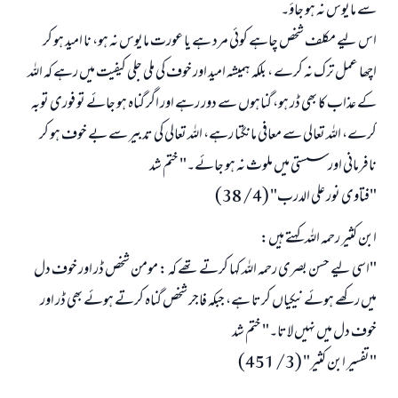
سے مایوس نہ ہو جاؤ۔
اس لیے مکلف شخص چاہے کوئی مرد ہے یا عورت مایوس نہ ہو، نا امید ہو کر
اچھا عمل ترک نہ کرے ، بلکہ ہمیشہ امید اور خوف کی ملی جلی کیفیت میں رہے کہ اللہ
کے عذاب کا بھی ڈر ہو، گناہوں سے دور رہے اور اگر گناہ ہو جائے تو فوری توبہ
کرے، اللہ تعالی سے معافی مانگتا رہے، اللہ تعالی کی تدبیر سے بے خوف ہو کر
نافرمانی اور سستی میں ملوث نہ ہو جائے۔" ختم شد
"فتاوى نور على الدرب" (4/ 38)
ابن کثیر رحمہ اللہ کہتے ہیں:
"اسی لیے حسن بصری رحمہ اللہ کہا کرتے تھے کہ : مومن شخص ڈر اور خوف دل
میں رکھے ہوئے نیکیاں کرتا ہے، جبکہ فاجر شخص گناہ کرتے ہوئے بھی ڈر اور
خوف دل میں نہیں لاتا۔" ختم شد
"تفسیر ابن کثیر" (3/ 451)