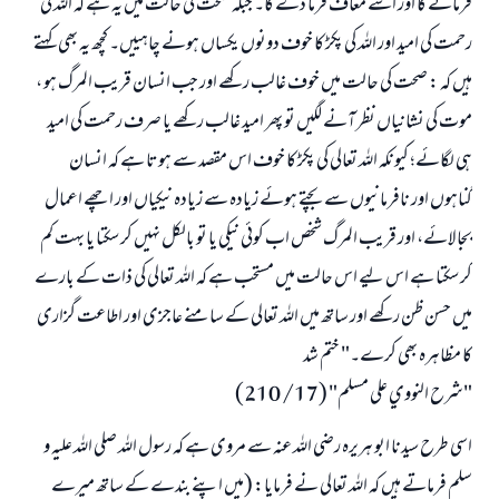
فرمائے گا اور اسے معاف فرما دے گا۔ جبکہ صحت کی حالت میں یہ ہے کہ اللہ کی
رحمت کی امید اور اللہ کی پکڑ کا خوف دونوں یکساں ہونے چاہییں۔ کچھ یہ بھی کہتے
ہیں کہ : صحت کی حالت میں خوف غالب رکھے اور جب انسان قریب المرگ ہو ،
موت کی نشانیاں نظر آنے لگیں تو پھر امید غالب رکھے یا صرف رحمت کی امید
ہی لگائے؛ کیونکہ اللہ تعالی کی پکڑ کا خوف اس مقصد سے ہوتا ہے کہ انسان
گناہوں اور نافرمانیوں سے بچتے ہوئے زیادہ سے زیادہ نیکیاں اور اچھے اعمال
بجا لائے، اور قریب المرگ شخص اب کوئی نیکی یا تو بالکل نہیں کر سکتا یا بہت کم
کر سکتا ہے اس لیے اس حالت میں مستحب ہے کہ اللہ تعالی کی ذات کے بارے
میں حسن ظن رکھے اور ساتھ میں اللہ تعالی کے سامنے عاجزی اور اطاعت گزاری
کا مظاہرہ بھی کرے۔" ختم شد
"شرح النووي على مسلم" (17/ 210)
اسی طرح سیدنا ابو ہریرہ رضی اللہ عنہ سے مروی ہے کہ رسول اللہ صلی اللہ علیہ و
سلم فرماتے ہیں کہ اللہ تعالی نے فرمایا: (میں اپنے بندے کے ساتھ میرے