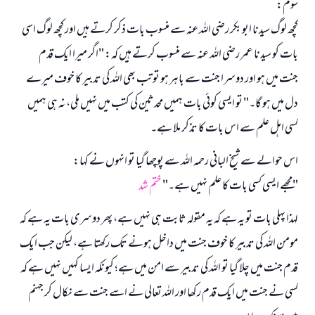
سوم:
کچھ لوگ سیدنا ابو بکر رضی اللہ عنہ سے منسوب بات ذکر کرتے ہیں اور کچھ لوگ اسی
بات کو سیدنا عمر رضی اللہ عنہ سے منسوب کرتے ہیں کہ: "اگر میرا ایک قدم
جنت میں ہو اور دوسرا جنت سے باہر ہو تو تب بھی اللہ کی تدبیر کا خوف میرے
دل میں ہو گا۔" تو ایسی کوئی بات ہمیں محدثین کی کتب میں نہیں ملی، نہ ہی ہمیں
کسی اہل علم سے اس بات کا تذکر ملا ہے۔
اس حوالے سے شیخ البانی رحمہ اللہ سے پوچھا گیا تو انہوں نے کہا:
"مجھے ایسی کسی بات کا علم نہیں ہے۔"
ختم شد
لہذا پہلی بات تو یہ ہے کہ یہ مقولہ ثابت ہی نہیں ہے، پھر دوسری بات یہ ہے کہ
مومن اللہ کی تدبیر کا خوف جنت میں داخل ہونے تک رکھتا ہے، لیکن جب ایک
قدم جنت میں چلا گیا تو اللہ کی تدبیر سے امن میں ہے؛ کیونکہ ایسا کہیں نہیں ہے کہ
کسی نے جنت میں ایک قدم رکھا اور اللہ تعالی نے اسے جنت سے نکال کر جہنم