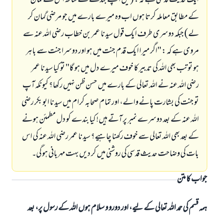
ایک حدیث قدسی ہے کہ : (میں اپنے بندے کے ساتھ اس کے گمان
کے مطابق معاملہ کرتا ہوں اب وہ میرے بارے میں جو مرضی گمان کر
لے) جبکہ دوسری طرف ایک قول سیدنا عمر بن خطاب رضی اللہ عنہ سے
مروی ہے کہ : "اگر میرا ایک قدم جنت میں ہو اور دوسرا جنت سے باہر
ہو تو تب بھی اللہ کی تدبیر کا خوف میرے دل میں ہو گا" تو کیا سیدنا عمر
رضی اللہ عنہ نے اللہ تعالی کے بارے میں حسن ظن نہیں رکھا؟ کیونکہ آپ
تو جنت کی بشارت پانے والے، اور تمام صحابہ کرام میں سیدنا ابو بکر رضی
اللہ عنہ کے بعد دوسرے نمبر پر آتے ہیں! کیا بندے کو دل مطمئن ہونے
کے بعد بھی اللہ تعالی سے خوف رکھنا چاہیے؟ سیدنا عمر رضی اللہ عنہ کی اس
بات کی وضاحت حدیث قدسی کی روشنی میں کر دیں بہت مہربانی ہو گی۔
جواب کا متن
ہمہ قسم کی حمد اللہ تعالی کے لیے، اور دورو و سلام ہوں اللہ کے رسول پر، بعد