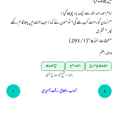
میں پھینک دیا!
امام احمد رحمہ اللہ سے ایک بار پوچھا گیا:
"انسان کو راحت کب ملے گی؟ تو انہوں نے کہا: جب جنت میں پہلا قدم رکھے
گا۔" ختم شد
"طبقات الحنابلة" (1/ 293)
واللہ اعلم
احادیث کی شرح
رقت آمیز
مصطلح الحدیث
ماخذ
:
الشیخ محمد صالح المنجد
آداب، اخلاق، رقت آمیزی