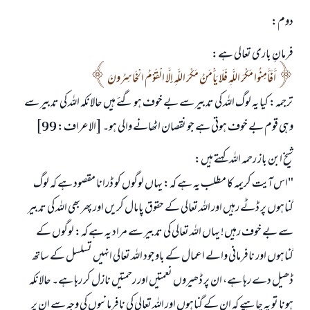
امت مسلمہ کے واسطے جوابات پیش کرنے کے لیے ہماری مدد کریں
دوم:
رسول اللہ صلی اللہ علیہ و سلم کا فرمان ہے:
نیکی کی رہنمائی کرنے والے کو بھی نیکی کرنے والے کے برابر اجر ملتا ہے۔
فرمانِ باری تعالی ہے:
أَفَأَمِنُوا مَكْرَ اللَّهِ فَلَا يَأْمَنُ مَكْرَ اللَّهِ إِلَّا الْقَوْمُ الْخَاسِرُونَ
(مسلم : 1893)
ترجمہ: کیا یہ لوگ اللہ کی تدبیر سے بے خوف ہو گئے ہیں حالانکہ اللہ کی تدبیر سے
وہی قوم بے خوف ہوتی ہے جو نقصان اٹھانے والی ہو۔ [الاعراف: 99]
ابھی تعاون کریں
شیخ ابن باز رحمہ اللہ کہتے ہیں:
"اس آیت کریمہ کا مطلب یہ ہے کہ: یہاں لوگوں کو ڈرانا مقصود ہے کہ لوگ
گناہوں پر ڈٹے رہیں اور اللہ تعالی کے حقوق پامال کریں اور پھر بھی اللہ کی تدبیر
سے بے خوف رہیں! یہاں اللہ تعالی کی تدبیر سے مراد یہ ہے کہ: لوگوں کے
گناہوں اور نافرمانی والے اعمال کے باوجود اللہ تعالی انہیں تسلسل کے ساتھ
ڈھیل دے رہا ہے، ان پر ڈھیروں نعمتیں اور رحمتیں نازل کر رہا ہے۔ حالانکہ
ہونا تو یہ چاہیے کہ ان کے گناہوں اور اللہ تعالی کی نافرمانیوں کی وجہ سے ان پر