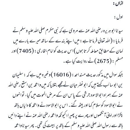
ازاں:
اول:
سیدنا ابو ہریرہ رضی اللہ عنہ سے مروی ہے کہ نبی مکرم صلی اللہ علیہ و سلم نے
فرمایا: (اللہ تعالی فرماتا ہے: میں اپنے بندے کے ساتھ میرے بارے میں
گمان کے مطابق معاملہ کرتا ہوں) اس حدیث کو امام بخاری: (7405) اور
مسلم : (2675) نے روایت کیا ہے۔
جبکہ سوال میں مذکور حدیث مسند احمد: (16016) وغیرہ میں ہے کہ : سلیمان
بن ابو سائب کہتے ہیں کہ ابو نضر حیان نے مجھے بتلایا کہ میں واثلہ بن اسقع رضی اللہ
عنہ کے ہمراہ ابو الاسود جرشی کے پاس ان کے مرض الموت میں گیا، تو انہوں
نے ابوالاسود کو سلام کہا اور بیٹھ گئے۔ اس پر ابو الاسود نے واثلہ کا دایاں ہاتھ
پکڑا اور اپنی آنکھوں اور چہرے پر پھیرا؛ کیونکہ واثلہ رضی اللہ عنہ نے اپنے دائیں
ہاتھ سے رسول اللہ صلی اللہ علیہ و سلم کے ہاتھ پر بیعت کی تھی۔ پھر سیدنا واثلہ