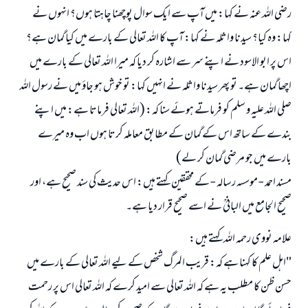
رضی اللہ عنہ نے کہا: میں آپ سے ایک سوال پوچھنا چاہتا ہوں؟ انہوں نے
کہا: وہ کیا؟ سیدنا واثلہ نے کہا: آپ کا اللہ تعالی کے بارے میں کیا گمان ہے؟
اس پر ابو الاسود نے اپنے سر سے اشارہ کر دیا کہ میرا اللہ تعالی کے بارے میں
اچھا گمان ہے۔ تو پھر سیدنا واثلہ نے انہیں کہا: تو خوش ہو جاؤ میں نے رسول اللہ
صلی اللہ علیہ و سلم کو فرماتے ہوئے سنا کہ: (اللہ تعالی فرماتا ہے: میں اپنے
بندے کے ساتھ اس کے گمان کے مطابق معاملہ کرتا ہوں اب وہ میرے
بارے میں جو مرضی گمان کر لے)
مسند احمد -موسسہ رسالہ -کے محققین کہتے ہیں: اس حدیث کی سند صحیح ہے، اور
صحیح الجامع میں البانیؒ نے اسے صحیح قرار دیا ہے۔
علامہ نووی رحمہ اللہ کہتے ہیں:
"اہل علم کا کہنا ہے کہ: قریب المرگ شخص کے لیے اللہ تعالی کے بارے میں
حسن ظن کا مطلب یہ ہے کہ اللہ تعالی سے امید کرے کہ اللہ تعالی اس پر رحمت