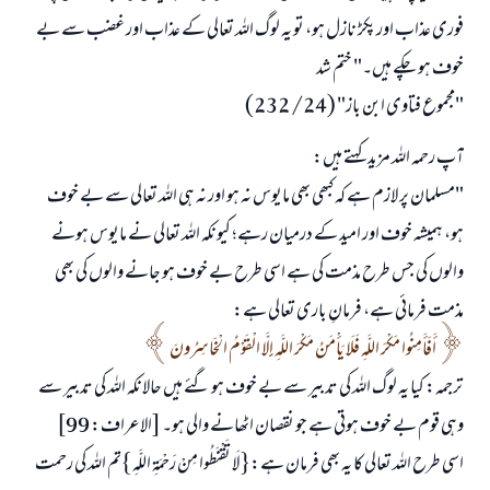
فوری عذاب اور پکڑ نازل ہو، تو یہ لوگ اللہ تعالی کے عذاب اور غضب سے بے
خوف ہو چکے ہیں۔" ختم شد
"مجموع فتاوى ابن باز" (24/ 232)
آپ رحمہ اللہ مزید کہتے ہیں:
"مسلمان پر لازم ہے کہ کبھی بھی مایوس نہ ہو اور نہ ہی اللہ تعالی سے بے خوف
ہو، ہمیشہ خوف اور امید کے درمیان رہے؛ کیونکہ اللہ تعالی نے مایوس ہونے
والوں کی جس طرح مذمت کی ہے اسی طرح بے خوف ہو جانے والوں کی بھی
مذمت فرمائی ہے، فرمانِ باری تعالی ہے:
أَفَأَمِنُوا مَكْرَ اللَّهِ فَلَا يَأْمَنُ مَكْرَ اللَّهِ إِلَّا الْقَوْمُ الْخَاسِرُونَ
ترجمہ: کیا یہ لوگ اللہ کی تدبیر سے بے خوف ہو گئے ہیں حالانکہ اللہ کی تدبیر سے
وہی قوم بے خوف ہوتی ہے جو نقصان اٹھانے والی ہو۔ [الاعراف: 99]
اسی طرح اللہ تعالی کا یہ بھی فرمان ہے: { لَا تَقْنَطُوا مِنْ رَحْمَةِ اللَّهِ } تم اللہ کی رحمت