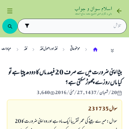
موضوعاتی
فقہ اور اصول فقہ
فقہ
عبادات
بیٹا اپنی ضرورت میں سے صرف 20 فیصد ماں کا دودھ پیتا ہے تو
کیا ماں روزے چھوڑ سکتی ہے؟
20/شعبان/1437 , 27/مئی/2016
3,640
سوال
231735
سوال: میرے بیٹے کی عمر تقریباً ایک ماہ ہے اور وہ اپنی ضرورت کا 20