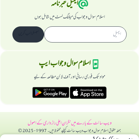
ایمیل خبرنامہ
اسلام سوال و جواب کی میلنگ لسٹ میں شامل ہوں
سبسکرائب کریں
اسلام سوال و جواب ایپ
مواد تک فوری رسائی اور آف لائن مطالعہ کے لیے
ویب سائٹ کے بارے میں
نگران اعلی
راز داری کے اصول
جملہ حقوق اسلام سوال و جواب ویب سائٹ کیلیے محفوظ ہیں۔ 1997-2025 ©