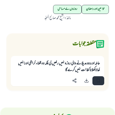
رسول اللہ صلی اللہ علیہ و سلم کا فرمان ہے:
خواتین اور رمضان
روزوں کے مسائل
نیکی کی رہنمائی کرنے والے کو بھی نیکی کرنے والے کے برابر اجر ملتا ہے۔
ماخذ
:
الشيخ محمد صالح المنجد
(مسلم : 1893)
متعلقہ جوابات
ابھی تعاون کریں
حاملہ اوردودھ پلانے والی روزہ نہيں رکھیں گی بلکہ وہ قضاء کرینگی اورانہیں
کھاناکھلانا کفائت نہيں کرے گا