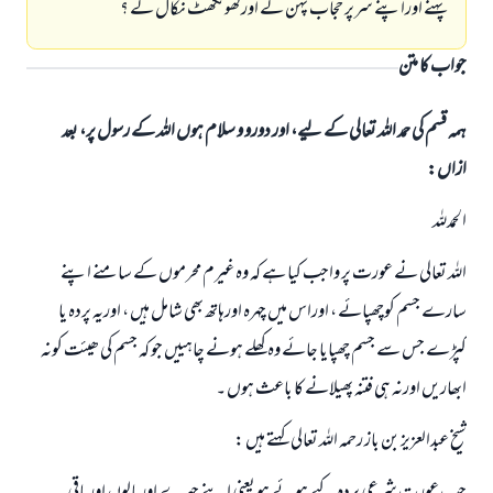
پہنے اوراپنے سرپر حجاب پہن لے اورگھونگھٹ نکال لے ؟
جواب کا متن
ہمہ قسم کی حمد اللہ تعالی کے لیے، اور دورو و سلام ہوں اللہ کے رسول پر، بعد
ازاں:
الحمدللہ
اللہ تعالی نے عورت پر واجب کیا ہے کہ وہ غیرم محرموں کے سامنے اپنے
سارے جسم کوچھپائے ، اوراس میں چہرہ اورہاتھ بھی شامل ہیں ، اوریہ پردہ یا
کپڑے جس سے جسم چھپایا جائے وہ کھلے ہونے چاہیيں جو کہ جسم کی ھیئت کونہ
ابھاریں اورنہ ہی فتنہ پھیلانے کا باعث ہوں ۔
شیخ عبدالعزيز بن باز رحمہ اللہ تعالی کہتے ہیں :