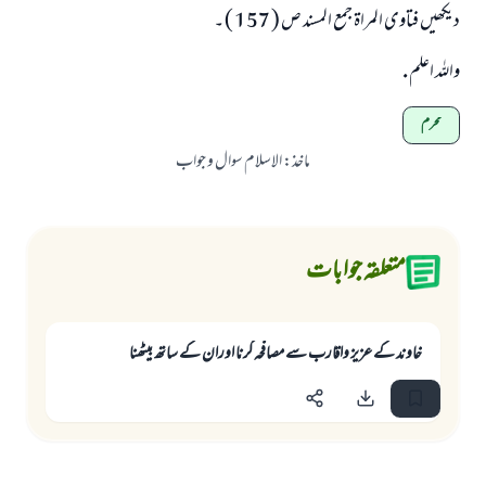
دیکھیں فتاوی المراۃ جمع المسند ص ( 157 ) ۔
واللہ اعلم .
محرم
ماخذ
:
الاسلام سوال و جواب
متعلقہ جوابات
خاوند کے عزيز واقارب سے مصافحہ کرنا اوران کے ساتھ بیٹھنا