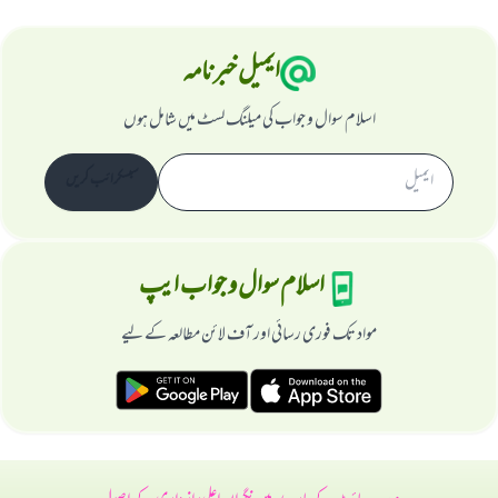
ایمیل خبرنامہ
اسلام سوال و جواب کی میلنگ لسٹ میں شامل ہوں
سبسکرائب کریں
اسلام سوال و جواب ایپ
مواد تک فوری رسائی اور آف لائن مطالعہ کے لیے