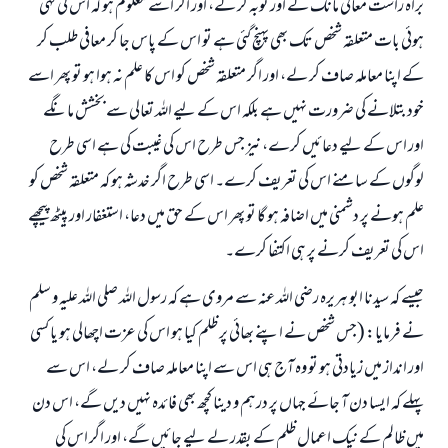
براہ راست معافی مانگ لے اور توبہ کر لے، اور اگر اسے معلوم ہو کہ اس کی کہی
ہوئی بات متعلقہ شخص تک بھی پہنچ گئی ہے تو اس کے پاس جا کر معافی طلب کر
کے اپنا معاملہ صاف کر لے، اور اگر متعلقہ شخص کو اس کا علم نہ ہوا ہو تو پھر اسے
خود بتلانے کی ضرورت نہیں ہے بلکہ اس کے لیے اللہ تعالی سے بخشش مانگے
اور اس کے لیے دعائیں کرے، نیز جس طرح اس کی غیبت کی ہے اسی طرح
لوگوں کے سامنے اس کی تعریف کرے۔ اسی طرح اگر خدشہ ہو کہ متعلقہ شخص کو
علم ہونے پر دشمنی میں اضافہ ہو گا تو پھر اس کے حق میں دعا، استغفار اور پیٹھ پیچھے
اس کی تعریف کرنے پر ہی اکتفا کرے۔
جیسے کہ سیدنا ابو ہریرہ رضی اللہ عنہ سے مروی ہے کہ رسول اللہ صلی اللہ علیہ و سلم
نے فرمایا: (جس شخص نے اپنے بھائی پر ظلم کیا ہو اس کی عزت اچھالی ہو یا کسی
اور انداز میں زیادتی ہو تو وہ آج ہی اس سے اپنا معاملہ صاف کر لے، اس سے
پہلے کہ ایسا دن آ جائے جہاں پر درہم و دینا کچھ بھی فائدہ نہیں دیں گے، اس دن
میں ظالم کے نیک اعمال ظلم کے بقدر لے لیے جائیں گے، اور اگر اس کی