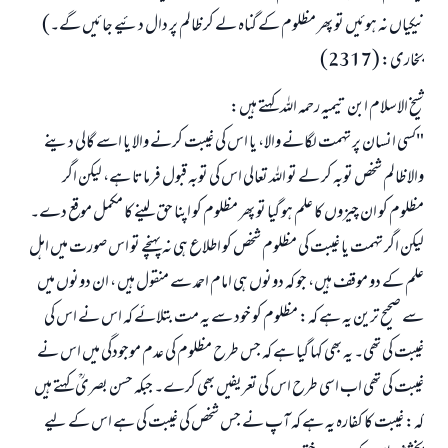
نیکیاں نہ ہوئیں تو پھر مظلوم کے گناہ لے کر ظالم پر دال دئیے جائیں گے۔)
بخاری: (2317)
شیخ الاسلام ابن تیمیہ رحمہ اللہ کہتے ہیں:
"کسی انسان پر تہمت لگانے والا، یا اس کی غیبت کرنے والا یا اسے گالی دینے
والا ظالم شخص توبہ کر لے تو اللہ تعالی اس کی توبہ قبول فرماتا ہے، لیکن اگر
مظلوم کو ان چیزوں کا علم ہو گیا تو پھر مظلوم کو اپنا حق لینے کا مکمل موقع دے۔
لیکن اگر تہمت یا غیبت کی مظلوم شخص کو اطلاع ہی نہ پہنچے تو اس صورت میں اہل
علم کے دو موقف ہیں، جو کہ دونوں ہی امام احمد سے منقول ہیں ، ان دونوں میں
سے صحیح ترین یہ ہے کہ: مظلوم کو خود سے یہ مت بتلائے کہ اس نے اس کی
غیبت کی تھی۔ یہ بھی کہا گیا ہے کہ جس طرح مظلوم کی عدم موجودگی میں اس نے
غیبت کی تھی اب اسی طرح اس کی تعریفیں بھی کرے۔ جبکہ حسن بصریؒ کہتے ہیں
کہ: غیبت کا کفارہ یہ ہے کہ آپ نے جس شخص کی غیبت کی ہے اس کے لیے