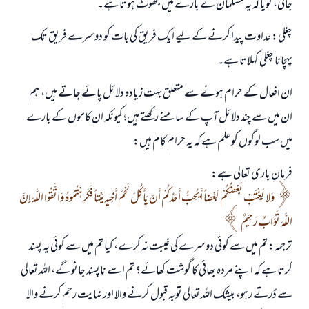
جاتی، گویا کہ یہ مسلمان کے بارے میں جھوٹ ہوتا ہے۔
چغلی: عداوت پیدا کرنے کے لیے ایک فریق کی بات کو دوسرے فریق تک
پہچانا چغلی کہلاتا ہے۔
ان افعال کے حرام ہونے سے متعلق بہت زیادہ دلائل پائے جاتے ہیں، ہم
ان میں سے چند دلائل آپ کے سامنے رکھتے ہیں؛ کیونکہ ان کاموں کے بارے
میں سب لوگوں کو علم ہے کہ یہ حرام کام ہیں:
فرمانِ باری تعالی ہے:
وَلا يَغْتَبْ بَعْضُكُمْ بَعْضاً أَيُحِبُّ أَحَدُكُمْ أَنْ يَأْكُلَ لَحْمَ أَخِيهِ مَيْتاً فَكَرِهْتُمُوهُ وَاتَّقُوا اللَّهَ إِنَّ
اللَّهَ تَوَّابٌ رَحِيمٌ
ترجمہ: تم میں سے کوئی دوسرے کی غیبت نہ کرے، کیا تم میں سے کوئی یہ پسند
کرتا ہے کہ اپنے مردہ بھائی کا گوشت کھائے؟ تم اسے ناپسند جانو گے، اللہ تعالی
سے ڈرتے رہو، بیشک اللہ تعالی توبہ قبول کرنے والا اور نہایت رحم کرنے والا