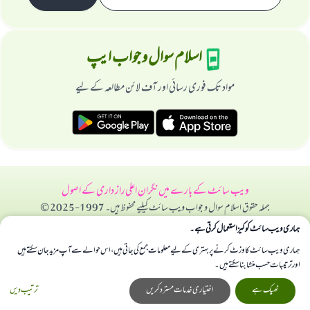
اسلام سوال و جواب ایپ
مواد تک فوری رسائی اور آف لائن مطالعہ کے لیے
ویب سائٹ کے بارے میں
نگران اعلی
راز داری کے اصول
جملہ حقوق اسلام سوال و جواب ویب سائٹ کیلیے محفوظ ہیں۔ 1997-2025 ©
ہماری ویب سائٹ کوکیز استعمال کرتی ہے۔
ہماری ویب سائٹ کا وزٹ کرنے پر بہتری کے لیے معلومات جمع کی جاتی ہیں، اس حوالے سے آپ مزید جان سکتے ہیں
اور ترتیبات حسب منشا بنا سکتے ہیں۔
ٹھیک ہے
اختیاری خدمات مسترد کریں
ترتیب دیں