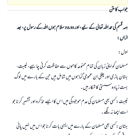
جواب کا متن
ہمہ قسم کی حمد اللہ تعالی کے لیے، اور دورو و سلام ہوں اللہ کے رسول پر، بعد
ازاں:
اول:
مسلمان کو اپنی زبان کی تمام ممنوعہ کاموں سے حفاظت کرنی چاہیے، غیبت،
بہتان بازی اور چغلی ان عمومی گناہوں میں شامل ہیں جن کے بارے میں لوگ
بہت زیادہ سستی کا شکار ہیں۔
غیبت: کسی بھی مسلمان کی عدم موجودگی میں اس کا ایسے تذکرہ اور تشہیر کرنا جو
اسے اچھا نہ لگے۔
بہتان: کسی بھی مسلمان کے بارے میں ایسی بات کرنا جو اس میں نہیں پائی