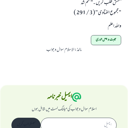
بخشش طلب کریں ۔" ختم شد
" مجموع الفتاوى " ( 3 / 291 )
واللہ اعلم
غیبت و چغل خوری
ماخذ
:
الاسلام سوال و جواب
ایمیل خبرنامہ
اسلام سوال و جواب کی میلنگ لسٹ میں شامل ہوں
سبسکرائب کریں