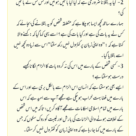
2- کیا یہ بتلانا ضروری ہے کہ کیا کیا باتیں ہوئیں اور کس کس نے باتیں
کی؟
ہمارے ساتھ کچھ ایسا ہو چکا ہے کہ متعلقہ شخص کو یہ بتلانے کی بجائے کہ
کس نے یہ بات کی ہے اور کیا بات کی ہے؟ اسے یہی کہا گیا کہ: کہنے والا
کہتا ہے کہ : "وہ اپنی زبان پر کنڑول نہیں رکھ سکتا" اس سے زیادہ کچھ نہیں
اسے بتلایا گیا۔
3- کسی شخص کے بارے میں اس کی نہ کردہ بات کا الزام لگانا کیسے
درست ہو سکتا ہے؟
ایسے بھی ہو سکتا ہے کہ انسان اس الزام سے بالکل بری ہے اور اس کے
بارے میں فضا بہت خراب ہو چکی ہے، مجھے آپ سے امید ہے کہ اس
بارے میں تمام اسلامی احکامات سے مجھے آگاہ کریں؛ تا کہ میں اس شخص
کے خلاف ہونے والی الزامات کی بارش اور غیبت کو روک سکوں کہ جس
کے بارے میں کہا جا رہا ہے کہ وہ اپنی زبان کو کنٹرول نہیں کر سکتا۔