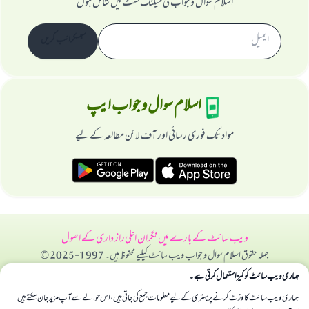
اسلام سوال و جواب کی میلنگ لسٹ میں شامل ہوں
سبسکرائب کریں
اسلام سوال و جواب ایپ
مواد تک فوری رسائی اور آف لائن مطالعہ کے لیے
ویب سائٹ کے بارے میں
نگران اعلی
راز داری کے اصول
جملہ حقوق اسلام سوال و جواب ویب سائٹ کیلیے محفوظ ہیں۔ 1997-2025 ©
ہماری ویب سائٹ کوکیز استعمال کرتی ہے۔
ہماری ویب سائٹ کا وزٹ کرنے پر بہتری کے لیے معلومات جمع کی جاتی ہیں، اس حوالے سے آپ مزید جان سکتے ہیں