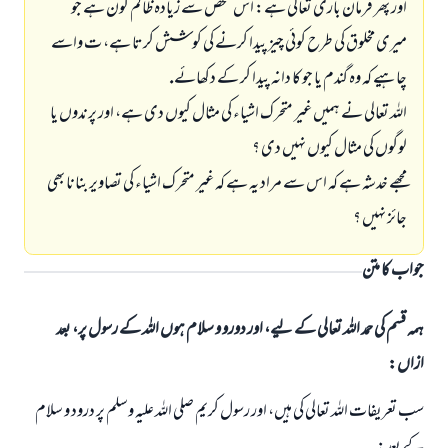
اور پھر فرمان بارى تعالى ہے: اس شخص سے زيادہ ظالم كون ہے جو
ميرى مخلوق كى طرح كوئى چيز پيدا كرنے كى كوشش كرتا ہے، ت واسے
چاہيے كہ وہ گندم يا جو كا دانہ پيدا كر كے دكھائے.
اللہ تعالى نے ہميں غير متحرك اشياء كى مثال كيوں دى ہے، اور پرندوں يا
لوگوں كى مثال كيوں نہيں دى ؟
مجھے خدشہ ہے كہ اس سے مراد يہ ہے كہ غير متحرك اشياء كى تصاوير بنانا بھى
جائز نہيں ؟
جواب کا متن
ہمہ قسم کی حمد اللہ تعالی کے لیے، اور دورو و سلام ہوں اللہ کے رسول پر، بعد
ازاں:
سب تعريفات اللہ تعالى كى ہيں، اور رسول كريم صلى اللہ عليہ وسلم پر درود و سلام
كے بعد: