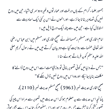
جمہور علماء كرام كے ہاں درخت اور عمارتوں وغيرہ دوسرى اشياء جن ميں روح
نہيں كى تصاوير بنانا جائز ہے، اور انہوں نے اس پر كئى ايك احاديث سے
استدلال كيا ہے، جن ميں سے چند ايك درج ذيل ہيں:
امام بخارى اور مسلم رحمہما اللہ نے صحيح بخارى اور مسلم ميں ابن عباس رضى
اللہ تعالى عنہما سے روايت كيا ہے وہ بيان كرتے ہيں ميں نے رسول كريم صلى
اللہ عليہ وسلم كو يہ فرماتے ہوئےسنا:
" جس نے دنيا ميں كوئى تصوير بنائى تو روز قيامت اسے اس ميں روح ڈالنے كا
مكلف بنايا جائيگا، اور وہ اس ميں روح نہيں ڈال سكے گا "
صحيح بخارى حديث نمبر ( 5963 ) صحيح مسلم حديث نمبر ( 2110 ).
چنانچہ اس حديث سے يہ معلوم ہوا كہ اس حديث ميں تصوير سے مراد اس چيز كى
تصوير كشى كرنا منع ہے جس ميں روح ہو، اور اس مفہوم كى تائيد اس سے بھى ہوتى