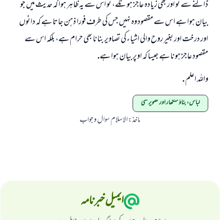
ڈالنے سے تو اور بھى زيادہ عاجز ہونگے، تو اس سے يہ ظاہر ہوا كہ حديث ميں جو
بيان ہوا ہے اس سے مقصود وہ نہيں جس كى طرف فورا ذہن جاتا ہے كہ دانوں
اور درخت اور بغير روح والى اشياء كى تصاوير بنانا بھى حرام ہے، بلكہ اس سے
مقصود عاجز ہونا ہے جيسا كہ اوپر بيان ہوا ہے.
واللہ اعلم .
لباس، بناؤ سنگھار اور تصویر کشی
ماخذ
:
الاسلام سوال و جواب
ایمیل خبرنامہ