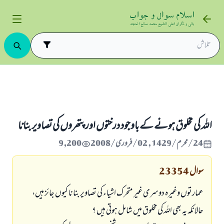
 بناؤ سنگھار اور تصویر کشی
اللہ كى مخلوق ہونے كے باوجود درختوں اور پتھروں كى تصاوير بنانا
اللہ كى مخلوق ہونے كے باوجود درختوں اور پتھروں كى تصاوير بنانا
24/محرم/1429 , 02/فروری/2008
9,200
سوال
23354
عمارتوں وغيرہ دوسرى غير متحرك اشياء كى تصاوير بنانا كيوں جائز ہيں،
حالانكہ يہ بھى اللہ كى مخلوق ميں شامل ہوتى ہيں ؟