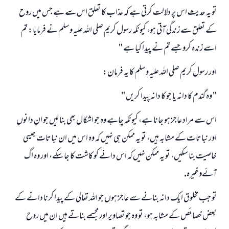
تو يہ حديث اس پر دلالت كرتى ہے كہ عذاب كا تعلق اس سے ہے جس ميں روح
كے تعلق سے زندگى آتى ہو، كيونكہ رسول كريم صلى اللہ عليہ وسلم نے فرمايا: تم
اسے زندہ كرو جسے تم نے پيدا كيا ہے "
اور رسول كريم صلى اللہ عليہ وسلم كا يہ فرمان:
" وہ گندم كا دانہ يا جو كا دانہ پيدا كريں "
اس سے مراد عاجز ہو جانا ہے، كيونكہ چاہے وہ جو اشكال بھى بنا ليں جو ان دانوں
اور نباتات كے مشابہ ہيں، تو يہ ممكن ہى نہيں كہ وہ اس ميں ان نباتات جيسى
خاصيت بنا سكيں، تو يہ ممكن نہيں كہ اس دانے كو كاشت كا جا سكے، اور وہ اگ
آئےوغيرہ.
تو جب مخلوق ايك دانہ بنانے سے عاجز ہوں جو اللہ تعالى كے پيدا كرنا دانے كے
بعض خصائص كے مشابہ ہو، تو وہ جو تصاوير اور مجسمے بناتے ہيں ان ميں روح