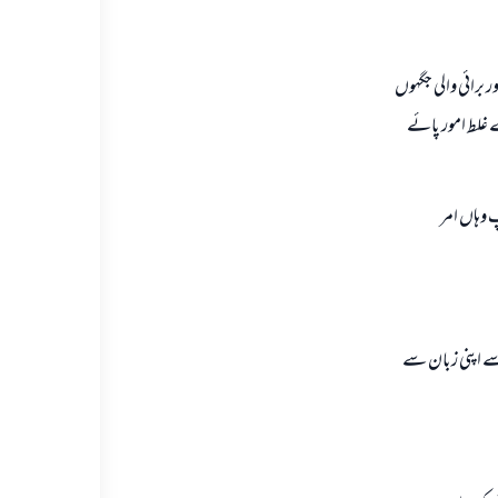
ر برائى والى جگہوں
ے غلط امور پائے
 وہاں امر
اسے اپنى زبان سے