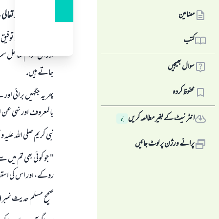
مضامین
ہمہ قسم کی حمد اللہ تع
اللہ تعالى آپ كو توفيق
کتب
اور ان حرام ساحل سمندر
سوال بھیجیں
جاتے ہيں.
محفوظ کردہ
پھر يہ جگہيں برائى اور
بالمعروف اور نہى عن ال
انٹرنیٹ کے بغیر مطالعہ کریں
نِیا
نبى كريم صلى اللہ عليہ
پرانے ورژن پر لوٹ جائیں
" جو كوئى بھى تم ميں س
روكے، اور اس كى استطا
صحيح مسلم حديث نمبر ( 49 )