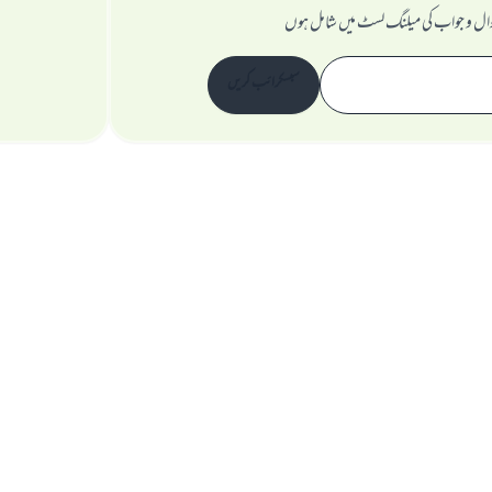
ال و جواب کی میلنگ لسٹ میں شامل ہوں
سبسکرائب کریں
ویب سائٹ کے بارے میں
نگران اعلی
راز داری کے اصول
جملہ حقوق اسلام سوال و جواب ویب سائٹ کیلیے محفوظ ہیں۔ 1997-2025 ©