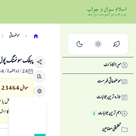
موضوعاتی
پبلك سوئمنگ پول م
میرا اکاؤنٹ
24/ذو القعدة/1444 , 13/جون/2023
موضوعاتی فہرست
سوال
23464
تازہ ترین جوابات
كيا پبلك ساحل يا 
پہنتے ہيں اس كا اہتم
اہم ترین جوابات
نِیا
جواب کا متن
تحقیقی مضامین