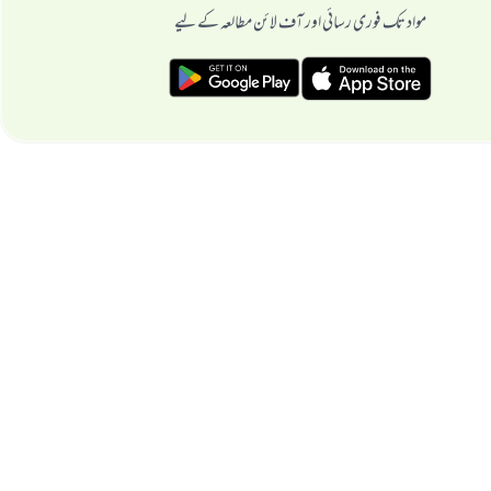
مواد تک فوری رسائی اور آف لائن مطالعہ کے لیے