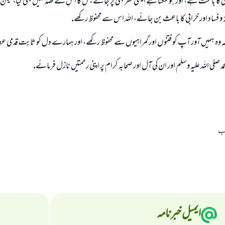
ى كا باعث ہے، اور ہو سكتا ہے ايسى نظر بھى پڑ جائے جس كا اس نے قصد نہيں بھى كيا، ليكن
تہ و فساد اور خرابى كا باعث بن جائے، اللہ اس سے محفوظ ركھے.
كہ وہ ہميں آور آپ كو فتنوں اور گمراہيوں سے محفوظ ركھے، اور ہمارے دل كو ثابت قدمى عط
مد صلى اللہ عليہ وسلم اور ان كى آل اور صحابہ كرام پر اپنى رحمتيں نازل فرمائے.
اب
ایمیل خبرنامہ