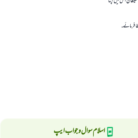
 شيطان اس ميں اپنا
ا فرمائے.
اسلام سوال و جواب ایپ