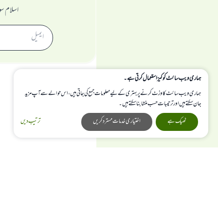
اسلام سو
ہماری ویب سائٹ کوکیز استعمال کرتی ہے۔
ہماری ویب سائٹ کا وزٹ کرنے پر بہتری کے لیے معلومات جمع کی جاتی ہیں، اس حوالے سے آپ مزید
جان سکتے ہیں اور ترتیبات حسب منشا بنا سکتے ہیں۔
ٹھیک ہے
اختیاری خدمات مسترد کریں
ترتیب دیں