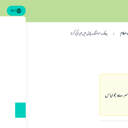
اردو
احکام
پبلك سوئمنگ پول ميں تيراكى كرنا
 دوسرے جو لباس