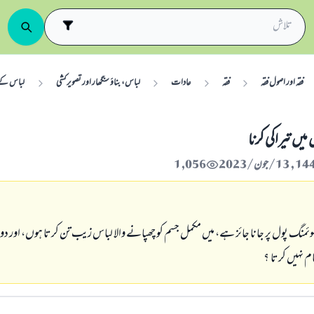
فقہ اور اصول فقہ
فقہ
عادات
لباس، بناؤ سنگھار اور تصویر کشی
لباس کے 
يں تيراكى كرنا
1,056
سوئمنگ پول پر جانا جائز ہے، ميں مكمل جسم كو چھپانے والا لباس زيب تن كرتا ہوں، اور
ام نہيں كرتا ؟