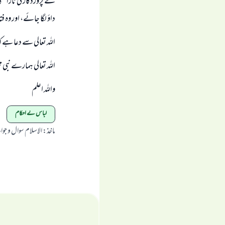
كے پروردگار كى ناراضگ
داؤ لگا جائے، اور وہ ف
اللہ تعالى سے دعا ہے 
اللہ تعالى ہمارے نبى مح
واللہ اعلم
لباس کے احکام
ماخذ
:
الاسلام سوال و جو