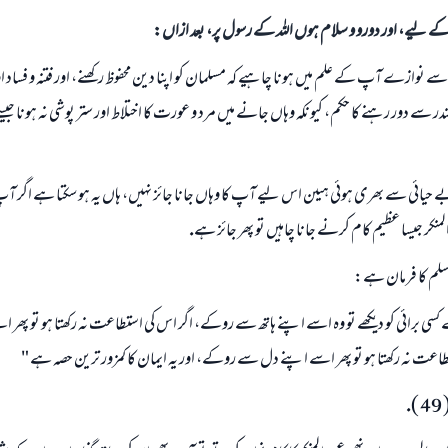
الی کے لیے، اور دورو و سلام ہوں اللہ کے رسول پر، بعد ازاں:
 سے نوازے آپ كے علم ميں ہونا چاہيے كہ مسلمان كو اپنا دين محفوظ ركھنے، اور فتنہ و فساد او
 سے دور رہنے كا حكم، كيونكہ وہاں جانے ميں مرد و عورت كا اختلاط اور ستر پوشى نہ ہونا جيس
 بے حيائى سے بھرى ہوئى ہيںن اس ليے آپ كا وہاں جانا جائز نہيں، ہاں يہ ہو سكتا ہے اگر آپ
منكر جيسا عظيم كام كرنے جانا چاہيں تو پھر جائز ہے.
 وسلم كا فرمان ہے:
ے كسى برائى كو ديكھے تو وہ اسے اپنے ہاتھ سے روكے، اگر اس كى استطاعت نہ ركھتا ہو تو پھر 
عت نہ ركھتا ہو تو پھر اسے اپنے دل سے روكے، اور يہ ايمان كا كمزور ترين حصہ ہے "
.