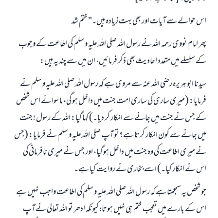
اس حوالے سے آیات اور بھی بہت زیادہ ہیں۔" ختم شد
پھر امام نووی رحمہ اللہ نے رسول اللہ صلی اللہ علیہ و سلم کی اطاعت کے وجوب
کے سلسلے میں متعدد احادیث بھی ذکر فرمائیں، ان میں سے چند یہ ہیں:
سیدنا ابو ہریرہ رضی اللہ عنہ سے مروی ہے کہ رسول اللہ صلی اللہ علیہ و سلم نے
فرمایا: (میری ساری کی ساری امت جنت میں داخل ہو گی، ما سوائے اس شخص
کے جس نے جنت میں جانے سے انکار کر دیا۔) کہا گیا: اللہ کے رسول ! جنت
میں جانے سے کون انکار کرتا ہے؟ تو آپ صلی اللہ علیہ و سلم نے فرمایا: (جس
نے میری اطاعت کی وہ جنت میں داخل ہو گیا، اور جس نے میری نافرمانی کی
اس نے انکار کیا۔) اسے بخاری نے روایت کیا ہے۔
جو شخص یہ سمجھتا ہے کہ رسول اللہ صلی اللہ علیہ و سلم کی اطاعت واجب نہیں ہے
اس کے بارے میں تعجب ختم ہی نہیں ہوتا؛ کیونکہ ادھر تو اللہ تعالی نے آپ