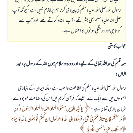
آپ کی اس شخص کے بار ے میں کیا رائے ہے جو کہتا ہے کہ ہر کام میں
رسول اللہ صلی اللہ علیہ و سلم کی پیروی کرنا ہم پر لازم نہیں ہے؛ کیونکہ آپ
صلی اللہ علیہ و سلم بھی بشر تھے ، آپ اجتہاد کرتے تھے، اور آپ سے
کوتاہی اور درستگی دونوں کا احتمال ہے۔
جواب کا متن
ہمہ قسم کی حمد اللہ تعالی کے لیے، اور دورو و سلام ہوں اللہ کے رسول پر، بعد
ازاں:
رسول اللہ صلی اللہ علیہ و سلم کی اطاعت واجب ہے، بلکہ ایمان کے بنیادی
اصولوں میں سے ایک ہے، جیسے کہ قرآن کریم میں اس کی وضاحت موجود ہے،
فرمانِ باری تعالی ہے:
يَا أَيُّهَا الَّذِينَ آمَنُوا أَطِيعُوا اللَّهَ وَأَطِيعُوا الرَّسُولَ وَأُولِي
الْأَمْرِ مِنْكُمْ فَإِنْ تَنَازَعْتُمْ فِي شَيْءٍ فَرُدُّوهُ إِلَى اللَّهِ وَالرَّسُولِ إِنْ كُنْتُمْ تُؤْمِنُونَ بِاللَّهِ وَالْيَوْمِ
الْآخِرِ ذَلِكَ خَيْرٌ وَأَحْسَنُ تَأْوِيلًا