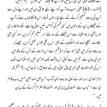
کے خلاف کوئی تنگی بھی نہ پائیں اور آپ کا فیصلہ مکمل طور پر تسلیم کر لیں۔
[النساء: 65] یعنی: جب وہ آپ کو اپنے لیے ثالثی مان لیں اور اپنے دل سے
آپ کی بات تسلیم کرنے کے لیے تیار ہوں تو پھر اس کا تقاضا یہ ہے کہ آپ
کے فیصلے پر ان کے دلوں میں کسی قسم کی کڑھن نہیں ہونی چاہیے، بلکہ وہ ظاہری
اور باطنی ہر دو اعتبار سے اس فیصلے کے سامنے سرِ تسلیم خم کر دیں، اور کسی بھی
رکاوٹ، ہچکچاہٹ اور اختلاف کے بغیر اس پر کلی طور پر عمل کریں، جیسے کہ
حدیث مبارکہ میں بھی آتا ہے کہ: (قسم ہے اس ذات کے جس کے ہاتھ میں
میری جان ہے، تم میں سے کوئی اس وقت تک مومن نہیں ہو سکتا جب تک
اس کی خواہشات بھی میری لائی ہوئی وحی کے مطابق نہ ہو جائیں۔)" ختم شد
امام نووی رحمہ اللہ نے اپنی نہایت مفید کتاب "ریاض الصالحین" میں باب قائم
کیا ہے: "باب ہے سنت کی پابندی اور سنت کا احترام کرنے کے بیان
میں۔"