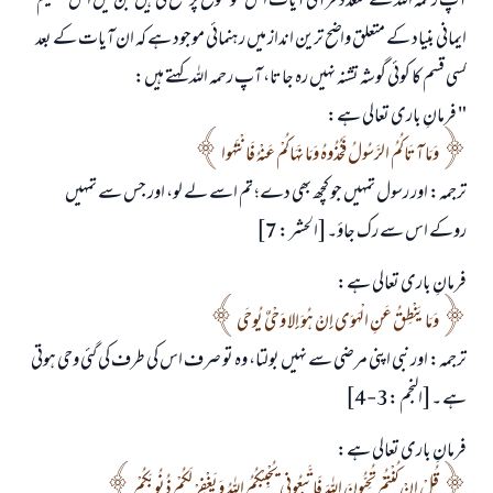
آپ رحمہ اللہ نے متعدد قرآنی آیات اس موضوع پر جمع کی ہیں جن میں اس عظیم
ایمانی بنیاد کے متعلق واضح ترین انداز میں رہنمائی موجود ہے کہ ان آیات کے بعد
کسی قسم کا کوئی گوشہ تشنہ نہیں رہ جاتا، آپ رحمہ اللہ کہتے ہیں:
" فرمانِ باری تعالی ہے:
وَمَا آتَاكُمُ الرَّسُولُ فَخُذُوهُ وَمَا نَهَاكُمْ عَنْهُ فَانْتَهُوا
ترجمہ: اور رسول تمہیں جو کچھ بھی دے؛ تم اسے لے لو، اور جس سے تمہیں
روکے اس سے رک جاؤ۔[الحشر : 7]
فرمانِ باری تعالی ہے:
وَمَا يَنْطِقُ عَنِ الْهَوَى إِنْ هُوَ إِلا وَحْيٌ يُوحَى
ترجمہ: اور نبی اپنی مرضی سے نہیں بولتا، وہ تو صرف اس کی طرف کی گئی وحی ہوتی
ہے ۔[النجم :3-4]
فرمانِ باری تعالی ہے:
قُلْ إِنْ كُنْتُمْ تُحِبُّونَ اللهَ فَاتَّبِعُونِي يُحْبِبْكُمُ اللهُ وَيَغْفِرْ لَكُمْ ذُنُوبَكُمْ