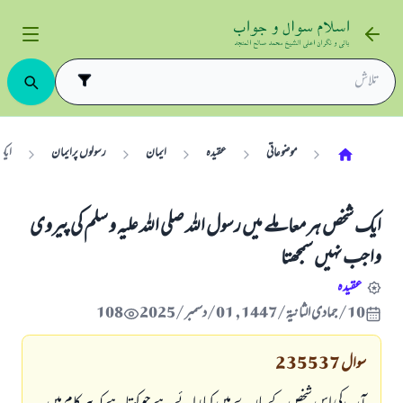
موضوعاتی
عقیدہ
ایمان
رسولوں پرایمان
ایک 
ایک شخص ہر معاملے میں رسول اللہ صلی اللہ علیہ و سلم کی پیروی
واجب نہیں سمجھتا
عقیدہ
10/جمادى الثانية/1447 , 01/دسمبر/2025
108
سوال
235537