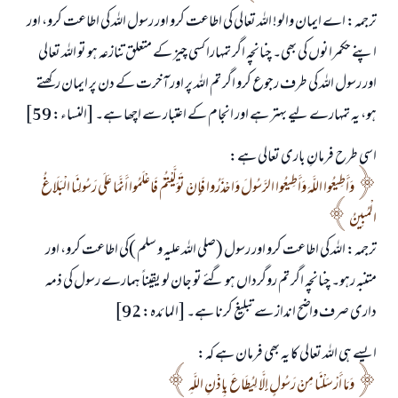
ترجمہ: اے ایمان والو! اللہ تعالی کی اطاعت کرو اور رسول اللہ کی اطاعت کرو، اور
اپنے حکمرانوں کی بھی۔ چنانچہ اگر تمہارا کسی چیز کے متعلق تنازعہ ہو تو اللہ تعالی
اور رسول اللہ کی طرف رجوع کرو اگر تم اللہ پر اور آخرت کے دن پر ایمان رکھتے
ہو، یہ تمہارے لیے بہتر ہے اور انجام کے اعتبار سے اچھا ہے۔ [النساء: 59]
اسی طرح فرمانِ باری تعالی ہے:
وَأَطِيعُوا اللَّهَ وَأَطِيعُوا الرَّسُولَ وَاحْذَرُوا فَإِنْ تَوَلَّيْتُمْ فَاعْلَمُوا أَنَّمَا عَلَى رَسُولِنَا الْبَلَاغُ
الْمُبِينُ
ترجمہ: اللہ کی اطاعت کرو اور رسول (صلی اللہ علیہ و سلم )کی اطاعت کرو، اور
متنبہ رہو۔ چنانچہ اگر تم روگرداں ہو گئے تو جان لو یقیناً ہمارے رسول کی ذمہ
داری صرف واضح انداز سے تبلیغ کرنا ہے۔ [المائدہ: 92]
ایسے ہی اللہ تعالی کا یہ بھی فرمان ہے کہ:
وَمَا أَرْسَلْنَا مِنْ رَسُولٍ إِلَّا لِيُطَاعَ بِإِذْنِ اللَّهِ