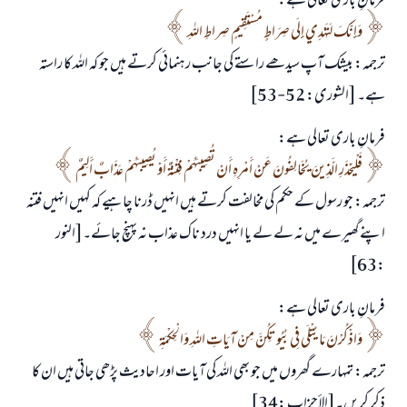
فرمانِ باری تعالی ہے:
جواب نمبر 110845 نے نکاح ٹوٹنے سے بچایا۔
وَإِنَّكَ لَتَهْدِي إِلَى صِرَاطٍ مُسْتَقِيمٍ صِراطِ اللهِ
امت مسلمہ کے واسطے جوابات پیش کرنے کے لیے ہماری مدد کریں
ترجمہ: بیشک آپ سیدھے راستے کی جانب رہنمائی کرتے ہیں جو کہ اللہ کا راستہ
ہے۔ [الشورى: 52-53]
رسول اللہ صلی اللہ علیہ و سلم کا فرمان ہے:
نیکی کی رہنمائی کرنے والے کو بھی نیکی کرنے والے کے برابر اجر ملتا ہے۔
فرمانِ باری تعالی ہے:
(مسلم : 1893)
فَلْيَحْذَرِ الَّذِينَ يُخَالِفُونَ عَنْ أَمْرِهِ أَنْ تُصِيبَهُمْ فِتْنَةٌ أَوْ يُصِيبَهُمْ عَذَابٌ أَلِيمٌ
ترجمہ: جو رسول کے حکم کی مخالفت کرتے ہیں انہیں ڈرنا چاہیے کہ کہیں انہیں فتنہ
اپنے گھیرے میں نہ لے لے یا انہیں درد ناک عذاب نہ پہنچ جائے۔[النور
ابھی تعاون کریں
:63]
فرمانِ باری تعالی ہے:
وَاذْكُرْنَ مَا يُتْلَى فِي بُيُوتِكُنَّ مِنْ آيَاتِ اللهِ وَالْحِكْمَةِ
ترجمہ: تمہارے گھروں میں جو بھی اللہ کی آیات اور احادیث پڑھی جاتی ہیں ان کا
ذکر کریں۔[الأحزاب :34]