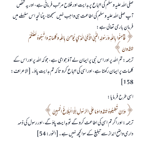
صلی اللہ علیہ و سلم کی اتباع پر ہدایت اور فلاح مرتب فرمائی ہے، اور یہ شخص
آپ صلی اللہ علیہ و سلم کی اطاعت ہی واجب نہیں سمجھتا، چنانچہ اس سلسلے میں
فرمانِ باری تعالی ہے:
فَآمِنُوا بِاللَّهِ وَرَسُولِهِ النَّبِيِّ الْأُمِّيِّ الَّذِي يُؤْمِنُ بِاللَّهِ وَكَلِمَاتِهِ وَاتَّبِعُوهُ لَعَلَّكُمْ
تَهْتَدُونَ
ترجمہ: تم اللہ پر اور اس نبی پر ایمان لے آؤ جو امی ہے، جو کہ اللہ پر اور اس کے
کلمات پر ایمان رکھتا ہے، اور اسی کی اتباع کرو تا کہ تم ہدایت پاؤ۔ [الاعراف:
158]
اسی طرح فرمایا:
وَإِنْ تُطِيعُوهُ تَهْتَدُوا وَمَا عَلَى الرَّسُولِ إِلَّا الْبَلَاغُ الْمُبِينُ
ترجمہ: اور اگر تم اسی کی اطاعت کرو گے تو ہدایت پاؤ گے، اور رسول کی ذمہ
داری واضح انداز سے تبلیغ کے سوا کچھ نہیں ہے۔[النور: 54]