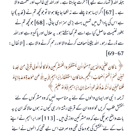
جبکہ اللہ (تمہارے لیے) آخرت چاہتا ہے۔ اور اللہ ہی غالب اور حکمت والا
ہے ۔ [67] اگر ایسا ہونا پہلے سے نہ لکھا جا چکا ہوتا تو جو کچھ تم نے (فدیہ) لیا
ہے اس کی پاداش میں تمہیں بہت بڑی سزا دی جاتی ۔ [68] جو کچھ تم نے
بطور غنیمت حاصل کیا ہے اسے تم کھا سکتے ہو۔ یہ حلال اور پاکیزہ ہے اور اللہ
سے ڈرتے رہو۔ اللہ یقیناً معاف کرنے والا اور رحم کرنے والا ہے ۔ [الانفال:
67 - 69]
مَا كَانَ لِلنَّبِيِّ وَالَّذِينَ آمَنُوا أَنْ يَسْتَغْفِرُوا لِلْمُشْرِكِينَ وَلَوْ كَانُوا أُولِي قُرْبَى مِنْ بَعْدِ مَا
تَبَيَّنَ لَهُمْ أَنَّهُمْ أَصْحَابُ الْجَحِيمِ . وَمَا كَانَ اسْتِغْفَارُ إِبْرَاهِيمَ لِأَبِيهِ إِلَّا عَنْ مَوْعِدَةٍ وَعَدَهَا إِيَّاهُ
فَلَمَّا تَبَيَّنَ لَهُ أَنَّهُ عَدُوٌّ لِلَّهِ تَبَرَّأَ مِنْهُ إِنَّ إِبْرَاهِيمَ لَأَوَّاهٌ حَلِيمٌ
ترجمہ: نبی اور ایمان والوں کے لئے یہ مناسب نہیں کہ وہ مشرکوں کے لئے
بخشش طلب کریں خواہ وہ ان کے قریبی رشتہ دار ہی کیوں نہ ہوں حالانکہ ان پر یہ
بات واضح ہو چکی ہے کہ وہ مشرکین دوزخی ہیں ۔ [113] اور ابراہیم نے اپنے
باپ کے لئے بخشش کی جو دعا کی تھی وہ صرف اس لیے تھی کہ انہوں نے اپنے