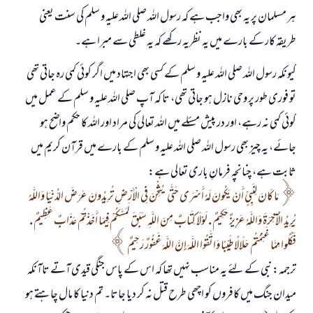
ہر مسلمان پر یہ بھی واجب ہے کہ رسول اللہ صلی اللہ علیہ و سلم کی سنت یعنی
طریقہ کار کے بارے میں یہ نظریہ رکھے کہ یہ غلطی سے مبرا ہے۔
کیونکہ رسول اللہ صلی اللہ علیہ و سلم کے کسی بھی اجتہاد میں اگر کوئی کمی رہ جاتی تھی
تو فوری طور پر وحی نازل ہو جاتی تھی، تا کہ آپ صلی اللہ علیہ و سلم کے عمل میں
کوئی کمی نہ رہے، اور در پیش مسئلے میں اللہ تعالی کی مراد اور اللہ کا حکم واضح ہو
جائے، یہ چیز بھی رسول اللہ صلی اللہ علیہ و سلم کے بارے میں قرآن کریم میں
ثابت ہے، چنانچہ فرمانِ باری تعالی ہے:
مَا كَانَ لِنَبِيٍّ أَنْ يَكُونَ لَهُ أَسْرَى حَتَّى يُثْخِنَ فِي الْأَرْضِ تُرِيدُونَ عَرَضَ الدُّنْيَا وَاللَّهُ
يُرِيدُ الْآخِرَةَ وَاللَّهُ عَزِيزٌ حَكِيمٌ . لَوْلَا كِتَابٌ مِنَ اللَّهِ سَبَقَ لَمَسَّكُمْ فِيمَا أَخَذْتُمْ عَذَابٌ عَظِيمٌ .
فَكُلُوا مِمَّا غَنِمْتُمْ حَلَالًا طَيِّبًا وَاتَّقُوا اللَّهَ إِنَّ اللَّهَ غَفُورٌ رَحِيمٌ
ترجمہ: نبی کے لئے یہ مناسب نہیں تھا کہ اس کے پاس جنگی قیدی آتے تاآنکہ
میدان جنگ میں کافروں کو اچھی طرح قتل نہ کر دیا جاتا۔ تم دنیا کا مال چاہتے ہو