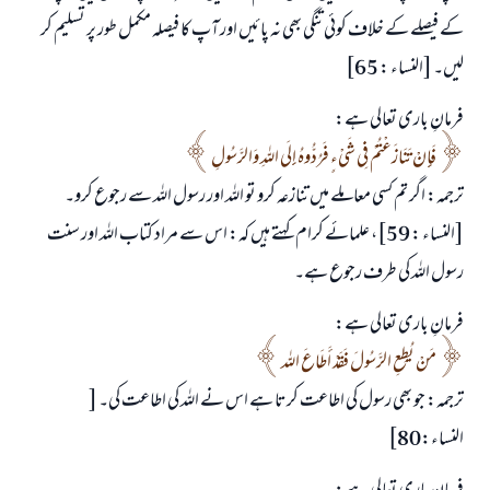
کے فیصلے کے خلاف کوئی تنگی بھی نہ پائیں اور آپ کا فیصلہ مکمل طور پر تسلیم کر
لیں۔ [النساء : 65]
فرمانِ باری تعالی ہے:
فَإِنْ تَنَازَعْتُمْ فِي شَيْءٍ فَرُدُّوهُ إِلَى اللهِ وَالرَّسُولِ
ترجمہ: اگر تم کسی معاملے میں تنازعہ کرو تو اللہ اور رسول اللہ سے رجوع کرو۔
[النساء : 59]، علمائے کرام کہتے ہیں کہ: اس سے مراد کتاب اللہ اور سنت
رسول اللہ کی طرف رجوع ہے۔
فرمانِ باری تعالی ہے:
مَنْ يُطِعِ الرَّسُولَ فَقَدْ أَطَاعَ الله
ترجمہ: جو بھی رسول کی اطاعت کرتا ہے اس نے اللہ کی اطاعت کی۔ [
النساء:80]