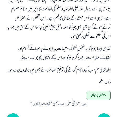
سوال میں مذکور شخص کو رسول اللہ صلی اللہ علیہ و سلم کی اتباع سے متعلق کچھ نہیں
پتا، نہ ہی اسے رسول اللہ صلی اللہ علیہ و سلم کی اطاعت کا دین میں مقام معلوم
ہے، نہ ہی اسے اس مسئلے کے دلائل کا فہم ہے۔ اس شخص نے اعتراض
کرتے ہوئے کسی بھی ایسی چیز کو بطور دلیل پیش نہیں کیا جو اس کے حق میں ہو، یا
اس کی گفتگو سے تعلق رکھتی ہو۔
کتنا ہی اچھا ہوتا کہ یہ شخص شکوک و شبہات پیدا ہونے پر علمائے کرام اور
فقہائے عظام سے رجوع کرتا تا کہ وہ اس کے اشکال کا جواب دیتے۔
اللہ تعالی ہم سب کو وہ کام کرنے کی توفیق عطا فرمائے جس میں رشد و ہدایت ہو۔
واللہ اعلم
رسولوں پرایمان
ماخذ
:
"دائمی کمیٹی برائے علمی تحقیقات و فتاوی"