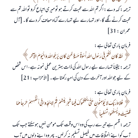
ترجمہ: کہہ دے: اگر تم اللہ سے محبت کرتے ہو تو میری اتباع کرو تو اللہ تم سے
محبت کرنے لگے گا، اور تمہارے لیے تمہارے گناہ معاف کر دے گا۔ [آل
عمران : 31]
فرمانِ باری تعالی ہے:
لَقَدْ كَانَ لَكُمْ فِي رَسُولِ اللهِ أُسْوَةٌ حَسَنَةٌ لِمَنْ كَانَ يَرْجُو اللهَ وَالْيَوْمَ الآخِر
ترجمہ: یقیناً تمہارے لیے رسول اللہ کی ذات بہترین عملی نمونہ ہے، اس شخص
کے لیے جو اللہ اور آخرت کے دن کی امید رکھتا ہے۔ [الأحزاب :21]
فرمانِ باری تعالی ہے:
فَلا وَرَبِّكَ لا يُؤْمِنُونَ حَتَّى يُحَكِّمُوكَ فِيمَا شَجَرَ بَيْنَهُمْ ثُمَّ لا يَجِدُوا فِي أَنْفُسِهِمْ حَرَجاً مِمَّا
قَضَيْتَ وَيُسَلِّمُوا تَسْلِيماً
ترجمہ: قسم ہے تیرے رب کی وہ اس وقت تک مومن نہیں ہو سکتے جب تک
آپ کو اپنے اختلافات میں فیصل تسلیم نہ کر لیں۔ پھر وہ اپنے دلوں میں آپ