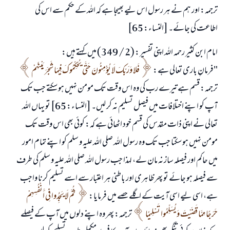
ترجمہ: اور ہم نے ہر رسول اس لیے بھیجا ہے کہ اللہ کے حکم سے اس کی
اطاعت کی جائے۔ [النساء: 65]
امام ابن کثیر رحمہ اللہ اپنی تفسیر: (2 / 349) میں کہتے ہیں:
"فرمانِ باری تعالی ہے:
فَلا وَرَبِّكَ لَا يُؤْمِنُونَ حَتَّى يُحَكِّمُوكَ فِيمَا شَجَرَ بَيْنَهُمْ
ترجمہ: قسم ہے تیرے رب کی وہ اس وقت تک مومن نہیں ہو سکتے جب تک
آپ کو اپنے اختلافات میں فیصل تسلیم نہ کر لیں۔ [النساء: 65] تو یہاں اللہ
تعالی نے اپنی ذات مقدس کی قسم خود اٹھائی ہے کہ: کوئی بھی اس وقت تک
مومن نہیں ہو سکتا جب تک وہ رسول اللہ صلی اللہ علیہ و سلم کو اپنے تمام امور
میں حاکم اور فیصلہ ساز نہ مان لے، لہذا جب رسول اللہ صلی اللہ علیہ و سلم کی طرف
سے فیصلہ ہو جائے تو پھر ظاہری اور باطنی ہر اعتبار سے اسے تسلیم کرنا واجب
ہے، اسی لیے اسی آیت کے اگلے حصے میں فرمایا:
ثُمَّ لَا يَجِدُوا فِي أَنْفُسِهِمْ
حَرَجًا مِمَّا قَضَيْتَ وَيُسَلِّمُوا تَسْلِيمًا
ترجمہ: پھر وہ اپنے دلوں میں آپ کے فیصلے