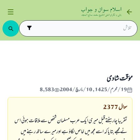
مؤقت شادی
19/محرم/1425 , 10/مارچ/2004
8,583
سوال
2377
تقریبا چار ہفتے قبل میری ایک عرب مسلمان شخص سےملاقات ہوئی اس
نے مجھے بتایا کہ اسے مجھ میں خاص لگاؤ ہے اورمیرے ساتھ رہنے میں