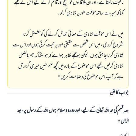
رغبت رکھتا ہے ، اوران ملاقاتوں کو صحیح اورقائم کرنے لیے اس نے مجھے
کہا کہ میرے ساتھ مؤقت طور پر شادی کرلو ۔
میں نے اس مؤقت شادی کے معانی تلاش کرنے کی کوشش کرنا
شروع کردی ، میں اس شخص سے حقیقی طور پر محبت کرتی ہوں اوراس سے
شادی کرنا چاہتی ہوں ، لیکن جومجھے ظاہر ہوا ہے کہ ہوسکتا کہ ہم بالفعل
شادی کرلیں ، مجھے اس موضوع کے بارہ میں کچھ علم نہیں میری گزارش
ہے کہ آپ اس موضوع کی وضاحت کریں ؟
جواب کا متن
ہمہ قسم کی حمد اللہ تعالی کے لیے، اور دورو و سلام ہوں اللہ کے رسول پر، بعد
ازاں:
الحمدللہ