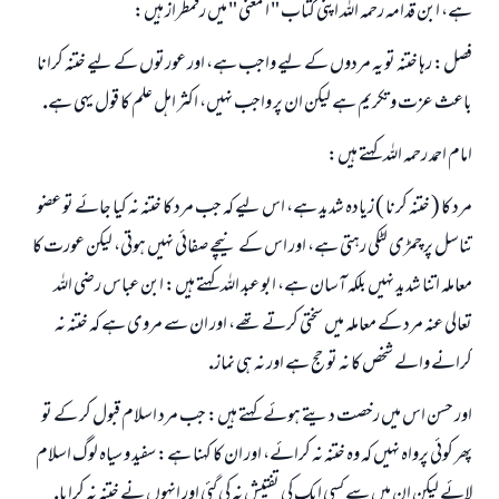
ہے، ابن قدامہ رحمہ اللہ اپنى كتاب " المغنى " ميں رقمطراز ہيں:
فصل: رہا ختنہ تو يہ مردوں كے ليے واجب ہے، اور عورتوں كے ليے ختنہ كرانا
باعث عزت و تكريم ہے ليكن ان پر واجب نہيں، اكثر اہل علم كا قول يہى ہے.
امام احمد رحمہ اللہ كہتے ہيں:
مرد كا ( ختنہ كرنا ) زيادہ شديد ہے، اس ليے كہ جب مرد كا ختنہ نہ كيا جائے تو عضو
تناسل پر چمڑى لٹكى رہتى ہے، اور اس كے نيچے صفائى نہيں ہوتى، ليكن عورت كا
معاملہ اتنا شديد نہيں بلكہ آسان ہے، ابو عبد اللہ كہتے ہيں: ابن عباس رضى اللہ
تعالى عنہ مرد كے معاملہ ميں سختى كرتے تھے، اور ان سے مروى ہے كہ ختنہ نہ
كرانے والے شخص كا نہ تو حج ہے اور نہ ہى نماز.
اور حسن اس ميں رخصت ديتے ہوئے كہتے ہيں: جب مرد اسلام قبول كر كے تو
پھر كوئى پرواہ نہيں كہ وہ ختنہ نہ كرائے، اور ان كا كہنا ہے: سفيد و سياہ لوگ اسلام
لائے ليكن ان ميں سے كسى ايك كى تفتيش نہ كى گئى اور انہوں نے ختنہ نہ كرايا.