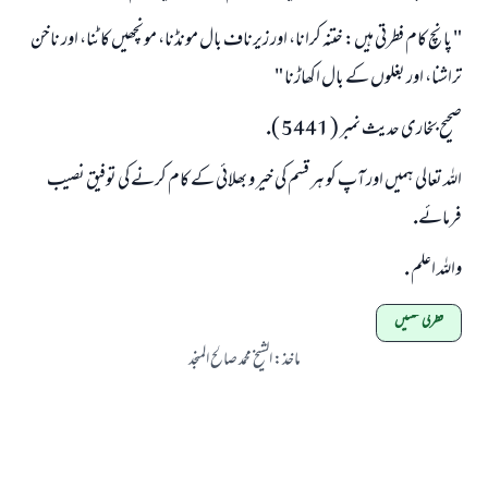
" پانچ كام فطرتى ہيں: ختنہ كرانا، اور زيرناف بال مونڈنا، مونچھيں كاٹنا، اور ناخن
تراشنا، اور بغلوں كے بال اكھاڑنا "
صحيح بخارى حديث نمبر ( 5441 ).
اللہ تعالى ہميں اور آپ كو ہر قسم كى خير و بھلائى كے كام كرنے كى توفيق نصيب
فرمائے.
واللہ اعلم .
فطرتی سنتیں
ماخذ
:
الشيخ محمد صالح المنجد