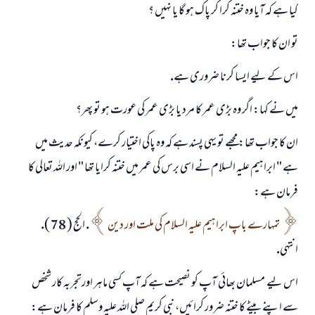
كيا ہے كہ آيا وہ ختنہ كرا كر پاك ہو گا يا نہيں ؟
تو ان كا جواب تھا:
اس كے ليے ايسا كرنا ضرورى ہے.
ميں نے كہا: اگر وہ بڑى عمر كا مرد يا بڑى عمر كى عورت ہو تو پھر؟
ان كا جواب تھا: مجھے تو يہى پسند ہے كہ وہ پاكى اختيار كرے، كيونكہ حديث ميں
ہے " ابراہيم عليہ السلام نے اسى برس كى عمر ميں ختنہ كرايا تھا " اور اللہ تعالى كا
فرمان ہے:
تمہارے باپ ابراہيم عليہ السلام كى ملت اور دين
. الحج ( 78 ).
انتہى.
اس ليے ـ مسلمان بھائى ـ آپ كو نصيحت ہے كہ آپ كسى ماہر اورتجربہ كار شخص
سے اپنے بيٹے كا ختنہ ضرور كرائيں، نبى كريم صلى اللہ عليہ وسلم كا فرمان ہے: