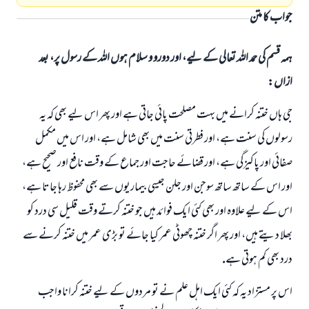
جواب کا متن
ہمہ قسم کی حمد اللہ تعالی کے لیے، اور دورو و سلام ہوں اللہ کے رسول پر، بعد
ازاں:
جى ہاں ختنہ كرانے ميں بہت مصلحت پائى جاتى ہے اور پھر اس ليے بھى كہ يہ
رسولوں كى سنت ہے، اور فطرتى سنت ميں بھى شامل ہے، اور اس ميں مكمل
صفائى اور پاكيزگى ہے، اور قضائے حاجت اور جماع كے وقت نافع اور صحيح ہے،
اور اس كے ساتھ ساتھ سوجن اور جلن جيسى بيماريوں سے بھى محفوظ رہا جاتا ہے،
اس كے ليے علاوہ اور بھى كئى ايك فوائد ہيں جو ختنہ كرتے وقت قليل سى درد كو
بھلا ديتے ہيں، اور پھر اگر ختنہ چھوٹى عمر كيا جائے تو بڑى عمر ميں ختنہ كرنے سے
درد بھى كم ہوتى ہے.
اس پر مستزاد يہ كہ كئى ايك اہل علم نے تو مردوں كے ليے ختنہ كرانا واجب