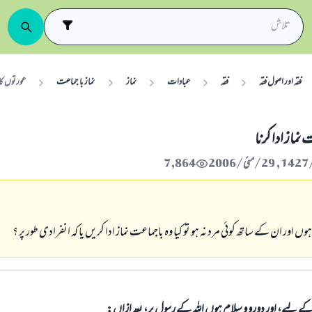
فقہ اور اصول فقہ
فقہ
عبادات
نماز
نماز با جماعت
عورتوں كا 
نماز ادا كرنا
7,864
وں اور ان كے ساتھ كوئى مرد نہ ہو تو كيا وہ باجماعت نماز ادا كريں يا كہ انفرادى طور پر ؟
الی کے لیے، اور دورو و سلام ہوں اللہ کے رسول پر، بعد ازاں: