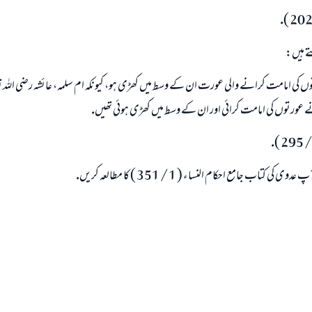
(مسلم : 1893)
ے ہيں:
ابھی تعاون کریں
 كى امامت كرانے والى عورت ان كے وسط ميں كھڑى ہو، كيونكہ ام سلمہ، عائشہ رضى اللہ ت
عورتوں كى امامت كرائى اور ان كے وسط ميں كھڑى ہوئى تھيں.
كتاب جامع احكام النساء ( 1 / 351 ) كا مطالعہ كريں.