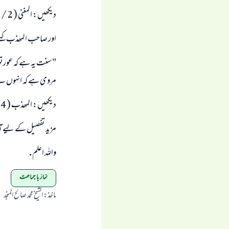
ديكھيں: المغنى ( 2 / 202 ).
اور صاحب المھذب كہت
" سنت يہ ہے كہ عورتوں
مروى ہے كہ انہوں نے 
ديكھيں: المھذب ( 4 / 295 ).
مزيد تفصيل كے ليے آپ عدوى كى 
واللہ اعلم .
نماز با جماعت
ماخذ
:
الشیخ محمد صالح المنجد