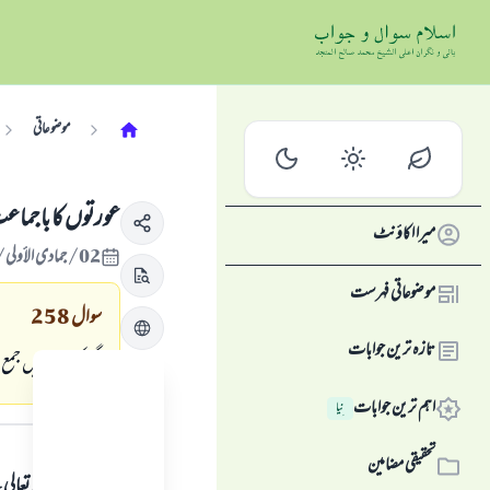
موضوعاتی
عورتوں كا باجماعت 
میرا اکاؤنٹ
02/جمادى الأولى/1427 , 29/مئی/2006
موضوعاتی فہرست
سوال
258
تازہ ترین جوابات
اگر كچھ عورتيں جمع ہ
اہم ترین جوابات
نِیا
جواب کا متن
تحقیقی مضامین
ہمہ قسم کی حمد اللہ تع