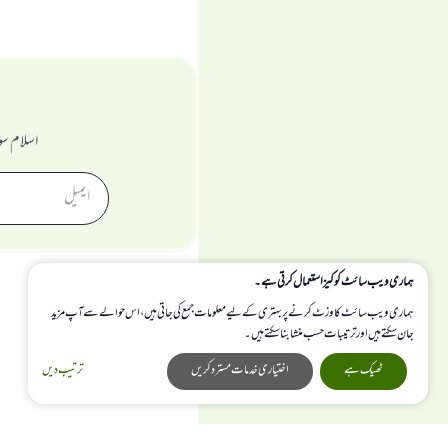
اسلام سو
ہماری ویب سائٹ کوکیز استعمال کرتی ہے۔
ہماری ویب سائٹ کا وزٹ کرنے پر بہتری کے لیے معلومات جمع کی جاتی ہیں، اس حوالے سے آپ مزید
جان سکتے ہیں اور ترتیبات حسب منشا بنا سکتے ہیں۔
ٹھیک ہے
اختیاری خدمات مسترد کریں
ترتیب دیں