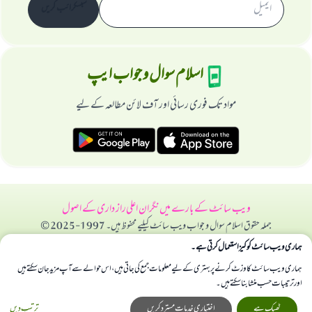
سبسکرائب کریں
اسلام سوال و جواب ایپ
مواد تک فوری رسائی اور آف لائن مطالعہ کے لیے
ویب سائٹ کے بارے میں
نگران اعلی
راز داری کے اصول
جملہ حقوق اسلام سوال و جواب ویب سائٹ کیلیے محفوظ ہیں۔ 1997-2025 ©
ہماری ویب سائٹ کوکیز استعمال کرتی ہے۔
ہماری ویب سائٹ کا وزٹ کرنے پر بہتری کے لیے معلومات جمع کی جاتی ہیں، اس حوالے سے آپ مزید جان سکتے ہیں
اور ترتیبات حسب منشا بنا سکتے ہیں۔
ٹھیک ہے
اختیاری خدمات مسترد کریں
ترتیب دیں