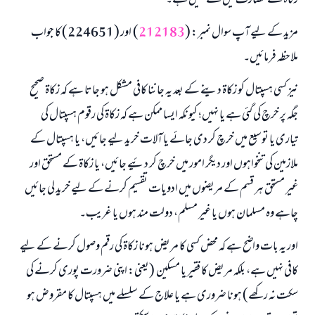
زکاۃ کے مصارف میں سے نہیں ہے۔
مزید کے لیے آپ سوال نمبر: (
212183
) اور (224651) کا جواب
ملاحظہ فرمائیں۔
نیز کسی ہسپتال کو زکاۃ دینے کے بعد یہ جاننا کافی مشکل ہو جاتا ہے کہ زکاۃ صحیح
جگہ پر خرچ کی گئی ہے یا نہیں؛ کیونکہ ایسا ممکن ہے کہ زکاۃ کی رقوم ہسپتال کی
تیاری یا توسیع میں خرچ کر دی جائے یا آلات خرید لیے جائیں، یا ہسپتال کے
ملازمین کی تنخواہوں اور دیگر امور میں خرچ کر دئیے جائیں، یا زکاۃ کے مستحق اور
غیر مستحق ہر قسم کے مریضوں میں ادویات تقسیم کرنے کے لیے خرید لی جائیں
چاہے وہ مسلمان ہوں یا غیر مسلم، دولت مند ہوں یا غریب۔
اور یہ بات واضح ہے کہ محض کسی کا مریض ہونا زکاۃ کی رقم وصول کرنے کے لیے
کافی نہیں ہے، بلکہ مریض کا فقیر یا مسکین (یعنی: اپنی ضرورت پوری کرنے کی
سکت نہ رکھے) ہونا ضروری ہے یا علاج کے سلسلے میں ہسپتال کا مقروض ہو