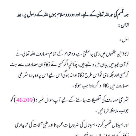
ہمہ قسم کی حمد اللہ تعالی کے لیے، اور دورو و سلام ہوں اللہ کے رسول پر، بعد
ازاں:
اول:
زکاۃ جن جگہوں میں دی جا سکتی ہے وہ تمام کے تمام مصارف اللہ تعالی نے
قرآن مجید میں بیان فرما دئیے ہیں، چنانچہ اگر کسی نے زکاۃ ان مصارف سے ہٹ
کر کسی اور جگہ دی تو اس طرح زکاۃ ادا نہ ہو گی اس لیے اس پر دوبارہ شرعی
مصارف میں زکاۃ ادا کرنا واجب ہو گا۔
شرعی مصارف کی تفصیلات جاننے کے لیے آپ سوال نمبر: (
46209
) کو
جواب ملاحظہ فرمائیں۔
اور ہسپتال تعمیر کرنا، ہسپتال کی ضروریات خریدنا اور طبی آلات کی خریداری