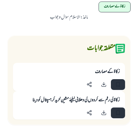
زکاۃ کے مصارف
ماخذ
:
الاسلام سوال و جواب
متعلقہ جوابات
زکاۃ کے مصارف
زکاۃ کی رقم سے گردوں کی دھلائی کیلئے مشین خرید کر ہسپتال کو دینا