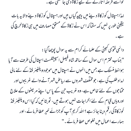
تو اسے قرضہ اتارنے کے لیے زکاۃ دی جا سکتی ہے۔
لہذا ہسپتال کو زکاۃ دینے میں پیچیدگیاں ہیں اور ہسپتال کو زکاۃ دینے والا یہ بات
یقینی طور پر نہیں کہہ سکتا کہ اس نے زکاۃ کے مستحق مصارف میں ہی زکاۃ خرچ کی
ہے۔
دائمی فتوی کمیٹی کے علمائے کرام سے یہ سوال پوچھا گیا:
"جناب محترم اس سوال کے ساتھ شاہ فیصل اسپیشلسٹ اسپتال کی طرف سے آیا
ہوا خط منسلک ہے جس میں انہوں نے ہسپتال میں موجود ویلفیئر فنڈ کے لئے مالی
امداد طلب کی ہے، جو مختلف شہروں سے ریاض شہر آنے والے غریبوں اور
محتاجوں کے لئے خاص ہے، وہ غریب جن کے پاس اپنے مریضوں کے علاج
اور وہاں قیام کے لئے اخراجات نہیں ہوتے ہیں، تو بتائیں کہ کیا اس ویلفیئر فنڈ
کو زکاۃ کی رقم دینا جائز ہے؟ اللہ کریم آپ کو جزائے خیر عطا فرمائے، اور
جواب نمبر 110845 نے نکاح ٹوٹنے سے بچایا۔
ہمارے اعمال میں خلوص عطا فرمائے۔"