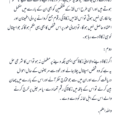
زکاۃ دے دی جائے؛ کیونکہ یہ غریب افراد زکاۃ دینے والے کے لیے نامعلوم
ہوتے ہیں اور اسی طرح اس فنڈ کے منتظمین کو بھی ان کے بارے میں مکمل
جانکاری نہیں ہوتی تو اس فنڈ میں زکاۃ کی رقوم جمع کروانے پر دلی اطمینان اور
اعتماد حاصل نہیں ہو گا، تو اجمالی طور پر اس شخص کا بھی یہی حکم ہو گا کہ جو اسپتال
کو ہی زکاۃ دے رہا ہو۔
دوم:
اگر زکاۃ دینے والا اپنی زکاۃ کسی ایسی جگہ دینے پر مطمئن نہ ہو تو اس کا شرعی حل
یہ ہے کہ وہ شخص ہسپتال چلا جائے اور خود سے مریضوں کے حال احوال
دریافت کرے اور ان میں سے جو محتاج نظر آئے اور اس کے بارے میں چھان
بین کر لے تو اس کے ہاتھ میں زکاۃ کی رقم تھما دے، یا مریض پر خرج کرنے
والے اس کے اہل خانہ کو دے دے ۔
واللہ اعلم.