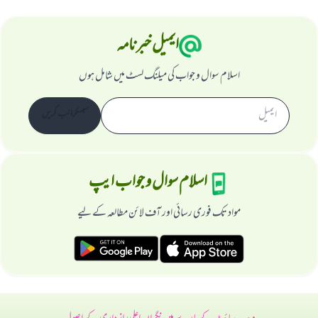
ایمیل خبرنامہ
اسلام سوال و جواب کی میلنگ لسٹ میں شامل ہوں
سبسکرائب کریں
اسلام سوال و جواب ایپ
مواد تک فوری رسائی اور آف لائن مطالعہ کے لیے