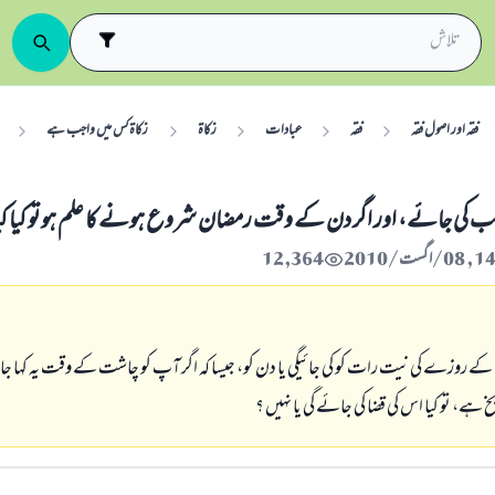
فقہ اور اصول فقہ
فقہ
عبادات
زکاۃ
زکاۃ کس میں واجب ہے
ى جائے، اور اگر دن كے وقت رمضان شروع ہونے كا علم ہو تو كيا كي
12,364
 كے روزے كى نيت رات كو كى جائيگى يا دن كو، جيسا كہ اگر آپ كو چاشت كے وقت يہ كہا جا
 ہے، تو كيا اس كى قضا كى جائے گى يا نہيں ؟