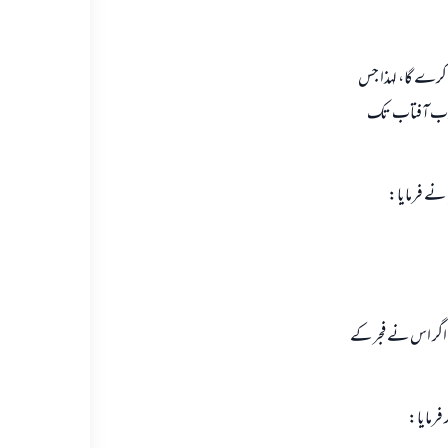
كرے گا، لہذا جس
 غروب آفتاب تك
م نے فرمايا:
 اگر اس نے فجر كے
فرمايا: