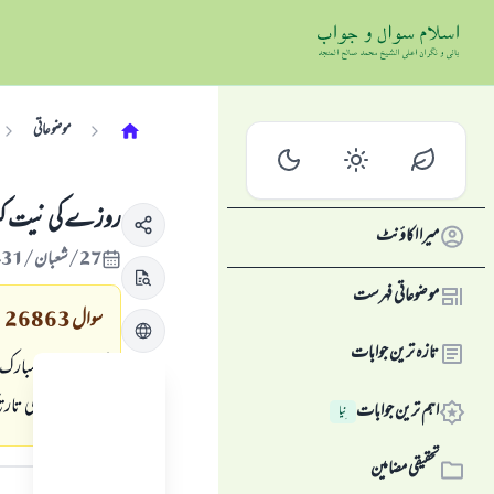
موضوعاتی
روزے كى نيت كب ك
میرا اکاؤنٹ
27/شعبان/1431 , 08/اگست/2010
موضوعاتی فہرست
سوال
26863
تازہ ترین جوابات
كيا رمضان المبارك
رمضان كى پہلى تاريخ
اہم ترین جوابات
نِیا
جواب کا متن
تحقیقی مضامین