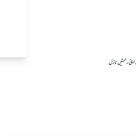
ر اپنى رحمتيں نازل