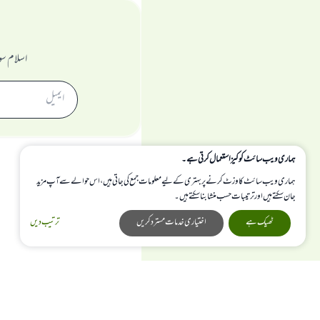
اسلام سو
ہماری ویب سائٹ کوکیز استعمال کرتی ہے۔
ہماری ویب سائٹ کا وزٹ کرنے پر بہتری کے لیے معلومات جمع کی جاتی ہیں، اس حوالے سے آپ مزید
جان سکتے ہیں اور ترتیبات حسب منشا بنا سکتے ہیں۔
ٹھیک ہے
اختیاری خدمات مسترد کریں
ترتیب دیں