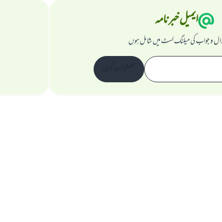
ایمیل خبرنامہ
ال و جواب کی میلنگ لسٹ میں شامل ہوں
سبسکرائب کریں
ویب سائٹ کے بارے میں
نگران اعلی
راز داری کے اصول
جملہ حقوق اسلام سوال و جواب ویب سائٹ کیلیے محفوظ ہیں۔ 1997-2025 ©