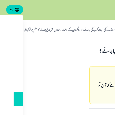
اردو
روزے كى نيت كب كى جائے، اور اگر دن كے وقت رمضان شروع ہونے كا علم ہو تو كيا كيا جائے ؟
ا جائے ؟
ئے كہ آج تو