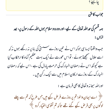
چاہیۓ ؟
جواب کا متن
ہمہ قسم کی حمد اللہ تعالی کے لیے، اور دورو و سلام ہوں اللہ کے رسول پر، بعد
ازاں:
جب واقعتا ایسا ہی ہو کہ اس نے تین روزے سستی کی بنا پر نہ رکھے ہوں نہ کہ
اسے حلال سمجھتے ہوئے ، تو اس عورت نے ایک بہت عظيم گناہ کا ارتکاب کیا
ہے کیونکہ اس نے رمضان المبارک کی حرمت پامال کی ہے ، اس لیے کہ رمضان
المبارک کے روزے ارکان اسلام میں سے ایک رکن ہیں ۔
اوراللہ سبحانہ وتعالی کا بھی فرمان ہے :
اے ایمان والو! تم پر روزے فرض کیے ہيں جس طرح کہ تم سے پہلے
لوگوں پر بھی فرض کیے گئے تھے تا کہ تم تقوی اختیار کرو