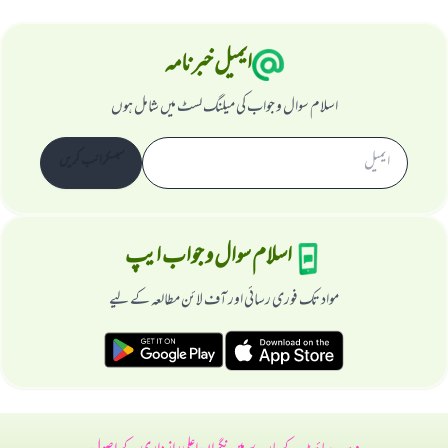
ایمیل خبرنامہ
اسلام سوال و جواب کی میلنگ لسٹ میں شامل ہوں
سبسکرائب کریں
اسلام سوال و جواب ایپ
مواد تک فوری رسائی اور آف لائن مطالعہ کے لیے