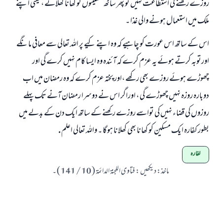
روزے رکھنے کی استطاعت نہيں تو پھر ساٹھ مسکینوں کو کھانا کھلائے ، یعنی اپنے
ملک میں استعمال ہونے والی غذا ۔
اس کے ساتھ اس عورت کو چاہیے کہ وہ اپنے کیے پر اللہ تعالی سے معافی مانگے
اورتوبہ کرتے ہوئے یہ عزم کرے کہ آئندہ وہ ایسا کام نہيں کرے گی اور
چھوڑے ہوئے روزے بھی رکھے ،اور پختہ عزم کرے کہ وہ رمضان میں اب
دوبارہ روزہ نہيں چھوڑے گی ، اوراگر اس نے دوسرا رمضان آنے تک پہلے
روزوں کی قضاء نہيں کی تواسے روزے رکھنے کے ساتھ ایک دن کے بدلے میں
بطور کفارہ ایک مسکین کو کھانا بھی کھلانا ہوگا ۔ واللہ تعالی اعلم .
کفارہ
ماخذ
:
دیکھیں : فتاوی اللجنۃ الدائمۃ ( 10 / 141 ) ۔