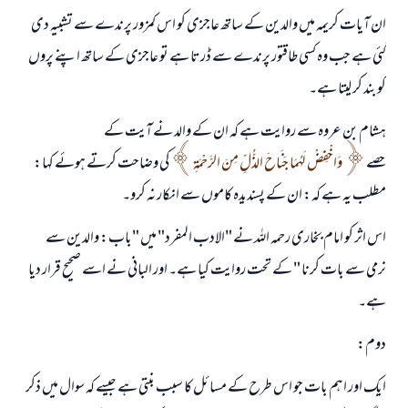
ان آیات کریمہ میں والدین کے ساتھ عاجزی کو اس کمزور پرندے سے تشبیہ دی
گئی ہے جب وہ کسی طاقتور پرندے سے ڈرتا ہے تو عاجزی کے ساتھ اپنے پروں
کو بند کر لیتا ہے۔
ہشام بن عروہ سے روایت ہے کہ ان کے والد نے آیت کے
حصے
وَاخْفِضْ لَهُمَا جَنَاحَ الذُّلِّ مِنَ الرَّحْمَةِ
کی وضاحت کرتے ہوئے کہا:
مطلب یہ ہے کہ: ان کے پسندیدہ کاموں سے انکار نہ کرو۔
اس اثر کو امام بخاری رحمہ اللہ نے "الادب المفرد" میں "باب: والدین سے
نرمی سے بات کرنا " کے تحت روایت کیا ہے۔ اور البانی نے اسے صحیح قرار دیا
ہے۔
دوم:
ایک اور اہم بات جو اس طرح کے مسائل کا سبب بنتی ہے جیسے کہ سوال میں ذکر