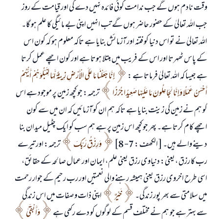
وقت نادم ہوں گے جب ندامت کوئی فائدہ نہیں دے گی اور قیامت کے روز
جب اللہ تعالیٰ کے حضور حاضر ہوں گے تب انہیں اپنی بے مائیگی کا علم ہو گا۔
اللہ تعالیٰ نے تو اس دنیا کو فتنہ اور آزمائش بنایا ہے تاکہ معلوم ہو کہ کون اس
کے پاس ٹھہرتا اور اس کے فریب میں مبتلا ہوتا ہے اور کون اچھے عمل کرتا
ہے جیسا کہ اللہ تعالیٰ فرماتا ہے :
إِنَّا جَعَلْنَا مَا عَلَى الْأَرْضِ زِينَةً لَّهَا لِنَبْلُوَهُمْ أَيُّهُمْ
أَحْسَنُ عَمَلًا وَإِنَّا لَجَاعِلُونَ مَا عَلَيْهَا صَعِيدًا جُرُزًا
ترجمہ: جو کچھ زمین پر موجود ہے اس
کو ہم نے زمین کی زینت بنایا ہے تاکہ ہم ان کو آزمائیں کہ ان میں سے کون
اچھے کام کرتا ہے۔ پھر جو کچھ اس زمین پر ہے ہم سب کو ایک چٹیل میدان بنا
دینے والے ہیں۔ [ الکھف : 7- 8]
وَرِزْقُ رَبِّكَ
ترجمہ: اور تیرے
رب کا رزق ،یعنی: دنیاوی رزق یعنی علم، ایمان اور عمال صالحہ کے حقائق،
اسی طرح اخروی رزق یعنی ہمیشہ رہنے والی نعمتیں اور رب رحیم کے جوار رحمت
میں سلامتی سے بھر پور زندگی۔
خَيْرٌ
اپنی ذات و صفات میں اس زندگی
سے بہتر ہے جو ہم نے مختلف قسم کے لوگوں کو دے رکھی ہے
وَأَبْقَىٰ