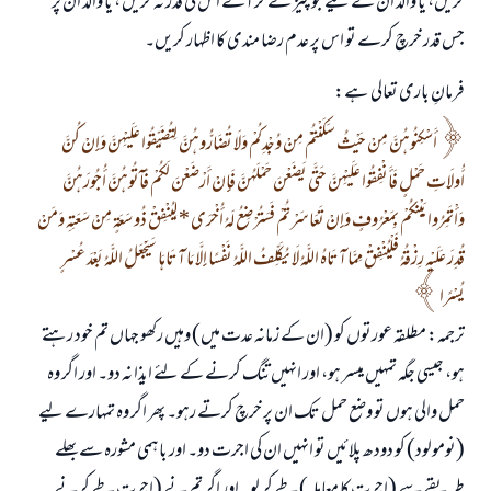
کریں، یا والد ان کے لیے جو چیز لے کر آئے اس کی قدر نہ کریں ، یا والد ان پر
جس قدر خرچ کرے تو اس پر عدم رضا مندی کا اظہار کریں۔
فرمانِ باری تعالی ہے:
أَسْكِنُوهُنَّ مِنْ حَيْثُ سَكَنْتُمْ مِنْ وُجْدِكُمْ وَلَا تُضَارُّوهُنَّ لِتُضَيِّقُوا عَلَيْهِنَّ وَإِنْ كُنَّ
أُولَاتِ حَمْلٍ فَأَنْفِقُوا عَلَيْهِنَّ حَتَّى يَضَعْنَ حَمْلَهُنَّ فَإِنْ أَرْضَعْنَ لَكُمْ فَآتُوهُنَّ أُجُورَهُنَّ
وَأْتَمِرُوا بَيْنَكُمْ بِمَعْرُوفٍ وَإِنْ تَعَاسَرْتُمْ فَسَتُرْضِعُ لَهُ أُخْرَى * لِيُنْفِقْ ذُو سَعَةٍ مِنْ سَعَتِهِ وَمَنْ
قُدِرَ عَلَيْهِ رِزْقُهُ فَلْيُنْفِقْ مِمَّا آتَاهُ اللَّهُ لَا يُكَلِّفُ اللَّهُ نَفْسًا إِلَّا مَا آتَاهَا سَيَجْعَلُ اللَّهُ بَعْدَ عُسْرٍ
يُسْرًا
ترجمہ: مطلقہ عورتوں کو (ان کے زمانہ عدت میں) وہیں رکھو جہاں تم خود رہتے
ہو، جیسی جگہ تمہیں میسر ہو، اور انہیں تنگ کرنے کے لئے ایذا نہ دو۔ اور اگر وہ
حمل والی ہوں تو وضع حمل تک ان پر خرچ کرتے رہو۔ پھر اگر وہ تمہارے لیے
(نومولود) کو دودھ پلائیں تو انہیں ان کی اجرت دو۔ اور باہمی مشورہ سے بھلے
طریقے سے (اجرت کا معاملہ) طے کر لو۔ اور اگر تم نے (اجرت طے کرنے