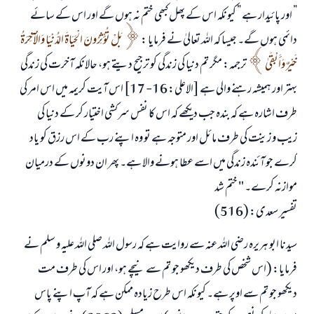
” اور پائیدار ہے ” کیونکہ اس کے پھل کبھی ختم نہ ہوں گے اور اس کے سائے
دائمی ہوں گے۔ جیسا کہ اللہ تعالیٰ نے فرمایا :
بَلْ تُؤْثِرُونَ الْحَيَاةَ الدُّنْيَا وَالْآخِرَةُ
خَيْرٌ وَأَبْقَىٰ
ترجمہ: مگر تم دنیا کی زندگی کو ترجیح دیتے ہو، حالانکہ آخرت کی زندگی
بہتر اور ہمیشہ رہنے والی ہے [الاعلی: 16- 17] اس آیت کریمہ میں اس امر کی
طرف اشارہ ہے کہ بندہ جب دیکھے کہ اس کا نفس سرکشی اختیار کر کے دنیا کی
زیب و زینت کی طرف مائل اور متوجہ ہے تو وہ اپنے رب کے اس رزق کو یاد
کرے جو آئندہ زندگی میں اسے عطا ہونے والا ہے۔ پھر ان دونوں کے درمیان
موازنہ کرے۔ " ختم شد
تفسیر سعدی: (516)
سیدنا ابو ہریرہ رضی اللہ عنہ سے روایت ہے کہ رسول اللہ صلی اللہ علیہ و سلم نے
فرمایا: (اس شخص کی طرف دیکھو جو تم سے نیچے ہو، اور اس کی طرف مت
دیکھو جو تم سے اوپر ہے۔ کیونکہ اس طرح زیادہ ممکن ہے کہ آپ اپنے پاس