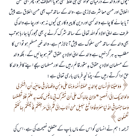
بچوں اور والد کے درمیان خواہ کتنی ہی غلط فہمی ہو یا اختلاف ہو، پھر بھی حسن
اخلاق اور حسن معاشرت لازمی ہے، والد کے ساتھ تب بھی حسن اخلاق سے پیش
آیا جائے گا چاہے والد کسی اور دین کا پیروکار ہی کیوں نہ ہو، اور چاہے والد کی
طرف سے اپنی اولاد کو اللہ تعالی کے ساتھ شرک کرنے پر بھی مجبور کیا جا رہا ہو تب
بھی والد کے ساتھ حسن سلوک سے پیش آنا لازم ہے، والد غیر مسلم ہو تو اس کا
مطلب یہ ہر گز نہیں ہے والد کے اپنی اولاد پر حقوق ختم ہو جائیں گے، بلکہ والد
کے مسلمان اولاد پر حقوق بدستور قائم رہیں گے اور مسلمان بچے اپنے کافر والد کا
حق ادا کرتے رہیں گے، چنانچہ فرمان باری تعالی ہے:
وَوَصَّيْنَا الْإِنْسَانَ بِوَالِدَيْهِ حَمَلَتْهُ أُمُّهُ وَهْنًا عَلَى وَهْنٍ وَفِصَالُهُ فِي عَامَيْنِ أَنِ اشْكُرْ لِي
وَلِوَالِدَيْكَ إِلَيَّ الْمَصِيرُ * وَإِنْ جَاهَدَاكَ عَلَى أَنْ تُشْرِكَ بِي مَا لَيْسَ لَكَ بِهِ عِلْمٌ فَلَا تُطِعْهُمَا
وَصَاحِبْهُمَا فِي الدُّنْيَا مَعْرُوفًا وَاتَّبِعْ سَبِيلَ مَنْ أَنَابَ إِلَيَّ ثُمَّ إِلَيَّ مَرْجِعُكُمْ فَأُنَبِّئُكُمْ بِمَا كُنْتُمْ
تَعْمَلُونَ
ترجمہ: ہم نے انسان کو اس کے ماں باپ کے متعلق نصیحت کی ہے، اس کی