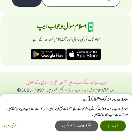
اسلام سوال و جواب ایپ
مواد تک فوری رسائی اور آف لائن مطالعہ کے لیے
ویب سائٹ کے بارے میں
نگران اعلی
راز داری کے اصول
جملہ حقوق اسلام سوال و جواب ویب سائٹ کیلیے محفوظ ہیں۔ 1997-2025 ©
ہماری ویب سائٹ کوکیز استعمال کرتی ہے۔
ہماری ویب سائٹ کا وزٹ کرنے پر بہتری کے لیے معلومات جمع کی جاتی ہیں، اس حوالے سے آپ مزید جان سکتے ہیں
اور ترتیبات حسب منشا بنا سکتے ہیں۔
ٹھیک ہے
اختیاری خدمات مسترد کریں
ترتیب دیں