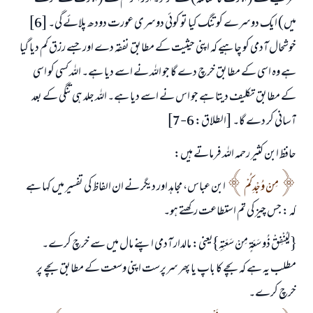
میں) ایک دوسرے کو تنگ کیا تو کوئی دوسری عورت دودھ پلائے گی۔ [6]
خوشحال آدمی کو چاہیے کہ اپنی حیثیت کے مطابق نفقہ دے اور جسے رزق کم دیا گیا
ہے وہ اسی کے مطابق خرچ دے گا جو اللہ نے اسے دیا ہے۔ اللہ کسی کو اسی
کے مطابق تکلیف دیتا ہے جو اس نے اسے دیا ہے۔ اللہ جلد ہی تنگی کے بعد
آسانی کر دے گا۔ [الطلاق: 6-7]
حافظ ابن کثیر رحمہ اللہ فرماتے ہیں:
مِنْ وُجْدِكُمْ
ابن عباس، مجاہد اور دیگر نے ان الفاظ کی تفسیر میں کہا ہے
کہ : جس چیز کی تم استطاعت رکھتے ہو۔
{ لِيُنْفِقْ ذُو سَعَةٍ مِنْ سَعَتِهِ}یعنی: مالدار آدمی اپنے مال میں سے خرچ کرے۔
مطلب یہ ہے کہ بچے کا باپ یا پھر سرپرست اپنی وسعت کے مطابق بچے پر
خرچ کرے۔