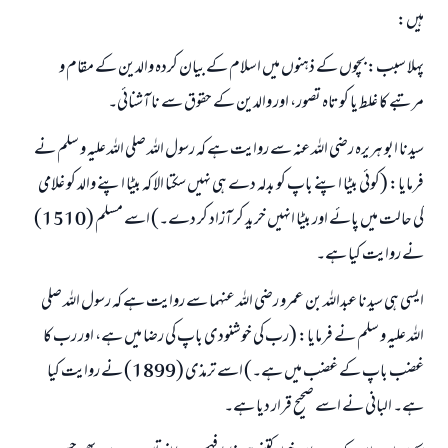
ہیں:
پہلا سبب: بچوں کے ذہنوں میں اسلام کے بیان کردہ والدین کے مقام و
مرتبے کا غلط یا کوتاہ تصور، اور والدین کے حقوق سے نا آشنائی۔
سیدنا ابو ہریرہ رضی اللہ عنہ سے روایت ہے کہ رسول اللہ صلی اللہ علیہ و سلم نے
فرمایا: (کوئی بیٹا اپنے باپ کو بدلہ دے ہی نہیں سکتا الا کہ بیٹا اپنے والد کو غلامی
کی حالت میں پائے اور بیٹا انہیں خرید کر آزاد کر دے۔) اسے مسلم (1510)
نے روایت کیا ہے۔
ایسی ہی سیدنا عبداللہ بن عمرو رضی اللہ عنہما سے روایت ہے کہ رسول اللہ صلی
اللہ علیہ و سلم نے فرمایا: (رب کی خوشنودی باپ کی رضا میں ہے، اور رب کا
غضب باپ کے غضب میں ہے۔) اسے ترمذی (1899) نے روایت کیا
ہے۔ البانی نے اسے صحیح قرار دیا ہے۔