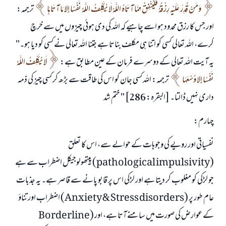
وَمَنْ قُدِرَ عَلَيْهِ رِزْقُهُ فَلْيُنْفِقْ مِمَّا آتَاهُ اللَّهُ لَا يُكَلِّفُ اللَّهُ نَفْسًا إِلا مَا آتَاهَا
ترجمہ:
اور جس کا رزق محدود ہو اسے چاہیے کہ اللہ کی دی ہوئی چیزوں میں سے خرچ
کرے، اللہ تعالی کسی کو اتنا ہی مکلف بناتا ہے جتنا اللہ تعالی نے کسی کو دیا ہو۔"
یہ آیت اللہ تعالی کے دوسرے فرمان کے عین مطابق ہے:
لَا يُكَلِّفُ اللَّهُ
نَفْسًا إِلا وُسْعَهَا
ترجمہ: اللہ کسی جان کو اس کی طاقت سے بڑھ کر کسی چیز کی ذمہ
داری نہیں ڈالتا۔ [البقرہ: 286] " ختم شد
چہارم:
نفسیاتی اور رویے کی وجوہات کے حوالے سے، اس کا تعلق
(pathological impulsivity) پیتھولوجیکل اضطراب سے ہے
جو لڑکی کو مغلوب کر دیتا ہے اور لڑکی اس پر قابو پانے سے قاصر ہے۔ یہ جذبات
عام طور پر (Anxiety & Stress disorders) اضطراب اور تناؤ
کے عوارض کی صورت میں سامنے آتا ہے، اور (Borderline