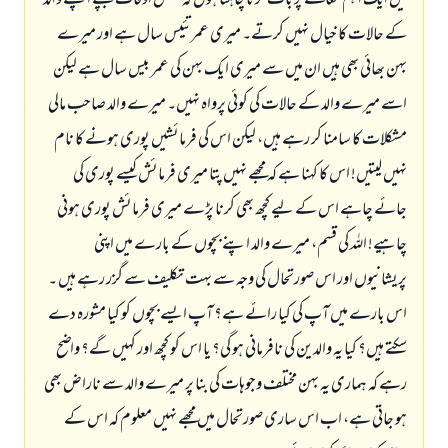
میں ایک اہم معاملے پر بات کرنا چاہتا ہوں کہ بعض اوقات بچے اپنے والد
کے حالات کا خیال نہیں کرتے۔ میری عمر تئیس سال ہے اور میرے
بہن بھائی بھی ہیں ان میں سے میری ایک بہن کی عمر بیس سال ہے لیکن
اسے میرے والد کے حالات کی کوئی پرواہ نہیں۔ میرے والد صاحب مالی
مشکلات کا سامنا کر رہے ہیں، لیکن اس کی فرمائشیں پوری ہونے کا نام
نہیں لیتیں! اس کا کہنا ہے کہ مجھے نہیں پتا میری فرمائش کیسے پوری کی
جائے چاہے اس کے لیے کچھ بھی کرنا پڑے میری فرمائش پوری ہونی
چاہیے! اللہ کی قسم، میرے والد اپنے بچوں کے بارے میں اپنی
پریشانیوں اور اس صورتحال کی وجہ سے بہت تکلیف سے گزر رہے ہیں ۔
اس بارے میں آپ کی کیا رائے ہے؟ آپ ایسے بچوں کو کیا مشورہ دے
سکتے ہیں؟ کیا یہ والدین کی نافرمانی ہو گی؟ یا اس کو کچھ اور کہیں گے؟ واضح
رہے کہ ہماری یہ بہن مختلف وجوہات کی بنا پر میرے والد سے ناراض بھی
ہو جاتی ہے، اب اس ساری صورتحال میں مجھے نہیں معلوم کہ اس کے