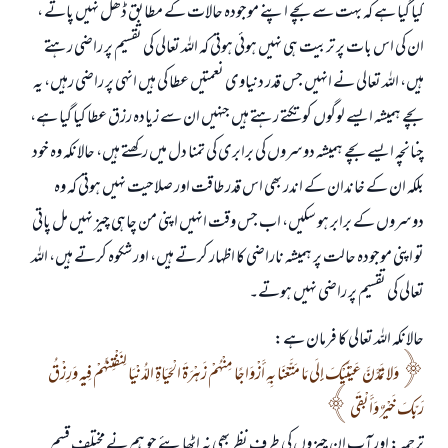
کیا گیا ہے کہ بہت سے بچے اپنے موجودہ حالات کے مطابق ڈھل نہیں پاتے ،
ان کی اس بات پر تربیت ہی نہیں ہوئی ہوتی کہ اللہ تعالی کی تقسیم پر راضی رہتے
ہیں، اللہ تعالی نے انہیں جس قدر دنیاوی نعمتیں عطا کی ہیں انہی پر راضی رہیں، یہ
بچے ہمیشہ ایسے لوگوں کو تکتے رہتے ہیں جنہیں ان سے زیادہ رزق عطا کیا گیا ہے،
چنانچہ ایسے بچے ہمیشہ دوسروں کی برابری کی تمنا دل میں رکھتے ہیں، حالانکہ وہ خود
بلکہ ان کے خاندان کے اندر بھی اس قدر طاقت اور صلاحیت نہیں ہوتی کہ وہ
دوسروں کے برابر ہو سکیں، اب جس وقت انہیں اپنی من چاہی چیز نہیں مل پاتی
تو اپنی موجودہ حالت پر ہمیشہ ناراضی کا اظہار کرتے ہیں، اور شکوہ کرتے ہیں، اللہ
تعالی کی تقسیم پر راضی نہیں ہوتے۔
حالانکہ اللہ تعالی کا فرمان ہے:
وَلا تَمُدَّنَّ عَيْنَيْكَ إِلَى مَا مَتَّعْنَا بِهِ أَزْوَاجًا مِنْهُمْ زَهْرَةَ الْحَيَاةِ الدُّنْيَا لِنَفْتِنَهُمْ فِيهِ وَرِزْقُ
رَبِّكَ خَيْرٌ وَأَبْقَى
ترجمہ: اور آپ ان چیزوں کی طرف نظر بھی نہ اٹھایئے جو ہم نے مختلف قسم