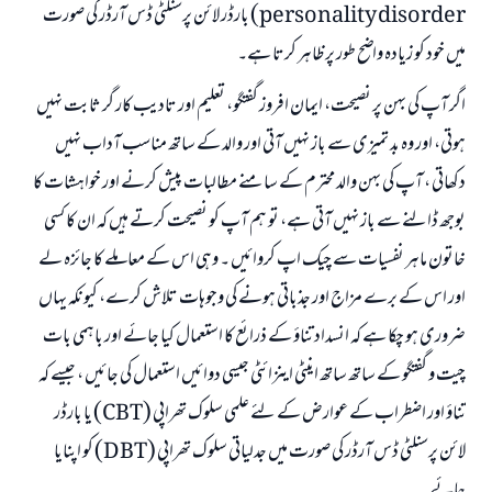
personality disorder) بارڈر لائن پرسنلٹی ڈس آرڈر کی صورت
میں خود کو زیادہ واضح طور پر ظاہر کرتا ہے۔
اگر آپ کی بہن پر نصیحت، ایمان افروز گفتگو، تعلیم اور تادیب کار گر ثابت نہیں
ہوتی، اور وہ بد تمیزی سے باز نہیں آتی اور والد کے ساتھ مناسب آداب نہیں
دکھاتی ، آپ کی بہن والد محترم کے سامنے مطالبات پیش کرنے اور خواہشات کا
بوجھ ڈالنے سے باز نہیں آتی ہے، تو ہم آپ کو نصیحت کرتے ہیں کہ ان کا کسی
خاتون ماہر نفسیات سے چیک اپ کروائیں ۔ وہی اس کے معاملے کا جائزہ لے
اور اس کے برے مزاج اور جذباتی ہونے کی وجوہات تلاش کرے، کیونکہ یہاں
ضروری ہو چکا ہے کہ انسداد تناؤ کے ذرائع کا استعمال کیا جائے اور باہمی بات
چیت و گفتگو کے ساتھ ساتھ اینٹی اینزائٹی جیسی دوائیں استعمال کی جائیں ، جیسے کہ
تناؤ اور اضطراب کے عوارض کے لئے علمی سلوک تھراپی (CBT) یا بارڈر
لائن پرسنلٹی ڈس آرڈر کی صورت میں جدلیاتی سلوک تھراپی (DBT) کو اپنایا
جائے۔