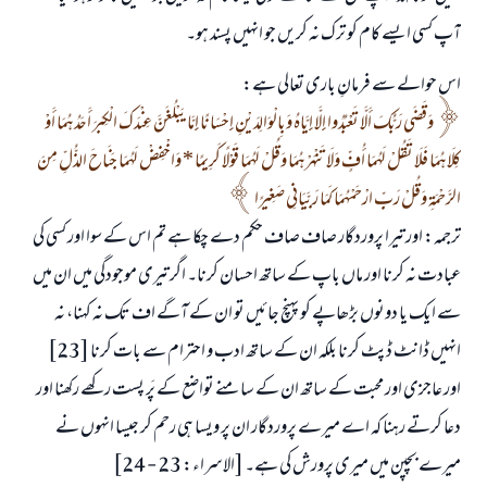
آپ کسی ایسے کام کو ترک نہ کریں جو انہیں پسند ہو۔
اس حوالے سے فرمانِ باری تعالی ہے:
وَقَضَى رَبُّكَ أَلَّا تَعْبُدُوا إِلَّا إِيَّاهُ وَبِالْوَالِدَيْنِ إِحْسَانًا إِمَّا يَبْلُغَنَّ عِنْدَكَ الْكِبَرَ أَحَدُهُمَا أَوْ
كِلَاهُمَا فَلَا تَقُلْ لَهُمَا أُفٍّ وَلَا تَنْهَرْهُمَا وَقُلْ لَهُمَا قَوْلًا كَرِيمًا * وَاخْفِضْ لَهُمَا جَنَاحَ الذُّلِّ مِنَ
الرَّحْمَةِ وَقُلْ رَبِّ ارْحَمْهُمَا كَمَا رَبَّيَانِي صَغِيرًا
ترجمہ: اور تیرا پروردگار صاف صاف حکم دے چکا ہے تم اس کے سوا اور کسی کی
عبادت نہ کرنا اور ماں باپ کے ساتھ احسان کرنا۔ اگر تیری موجودگی میں ان میں
سے ایک یا دونوں بڑھاپے کو پہنچ جائیں تو ان کے آگے اف تک نہ کہنا، نہ
انہیں ڈانٹ ڈپٹ کرنا بلکہ ان کے ساتھ ادب و احترام سے بات کرنا [23]
اور عاجزی اور محبت کے ساتھ ان کے سامنے تواضع کے پَر پست رکھے رکھنا اور
دعا کرتے رہنا کہ اے میرے پروردگار ان پر ویسا ہی رحم کر جیسا انہوں نے
میرے بچپن میں میری پرورش کی ہے۔ [الاسراء: 23 - 24]