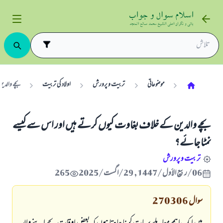
موضوعاتی
تربیت و پرورش
اولاد کی تربیت
بچے والدی
بچے والدین کے خلاف بغاوت کیوں کرتے ہیں اور اس سے کیسے
نمٹا جائے؟
تربیت و پرورش
06/ربيع الأول/1447 , 29/اگست/2025
265
سوال
270306