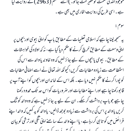
موجود اللہ کی نعمت کو حقیر مت جانو۔) اسے مسلم (2963) نے روایت کیا
ہے۔ اسی طرح کی روایت بخاری میں بھی ہے۔
سوم:
یہ سمجھ لینا چاہیے کہ اسلامی تعلیمات کے مطابق باپ کو اپنی بیوی اور بچوں پر
اپنی وسعت کے مطابق خرچ کرنے کا حکم دیا گیا ہے، نہ کہ اولاد کی خواہشات
کے مطابق۔ بیوی یا بچوں کے لیے جائز نہیں کہ وہ خاوند یا والد سے اس کی
استطاعت سے زیادہ مطالبات کریں؛ کیونکہ اللہ تعالیٰ نے اسے اضافی مطالبات
کو پورا کرنے کا حکم نہیں دیا ہے۔ بلکہ اس کے خاندان اور بچوں کو اپنے آپ پر
قابو رکھنا چاہیے اور اپنے مطالبات اور ضروریات کو اس حد تک محدود رکھنا
چاہیے جو باپ برداشت کر سکے۔ ان کے لیے یہ جائز نہیں ہے کہ وہ والد کو تنگ
کریں یا والد پر اس کی برداشت سے زیادہ بوجھ ڈالیں، یا والد کو یہ کہیں کہ والد اپنے
فرائض میں کوتاہی کر رہا ہے، یا اپنے والد کے سامنے اپنی تنگی اور ترشی کو بیان