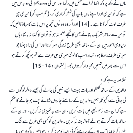
ماں نے دکھ پر دکھ اٹھا کر اسے حمل میں رکھا اور اس کی دودھ چھڑائی دو برس میں
ہے کہ تو میری اور اپنے ماں باپ کی شکر گزاری کر، (تم سب کو) میری ہی
طرف لوٹ کر آنا ہے ۔ [14] اور اگر وہ دونوں تجھ پر اس بات کا دباؤ ڈالیں کہ
تو میرے ساتھ شریک بنائے جس کا تجھے علم نہ ہو تو تو ان کا کہنا نہ ماننا، ہاں
دنیاوی امور میں ان کے ساتھ اچھی طرح زندگی بسر کرنا اور اس کی راہ چلنا جو
میری طرف جھکا ہو ، تمہارا سب کا لوٹنا میری ہی طرف ہے تم جو کچھ کرتے ہو
اس سے پھر میں تمہیں خبردار کر دوں گا۔ [لقمان : 14 - 15]
خلاصہ یہ ہے کہ:
والدین کے ساتھ گفتگو اور بات چیت ایسے نہیں کی جائے گی جیسے دیگر لوگوں سے
کی جاتی ہے؛ کیونکہ ہمیں والدین کے سامنے چاروں شانے چت ہو جانے کا حکم
ہے کہ ان سے نرم لہجے میں بات کریں، ان سے بد تمیزی نہ کریں، اور ان کے
ساتھ بات کرتے ہوئے آواز بلند نہ کریں۔ والدین کو کسی بھی طرح سے تنگ
نہیں کرنا لہذا آپ ان کے سامنے کوئی ایسا کام نہ کریں جو انہیں ناگوار ہو، یا