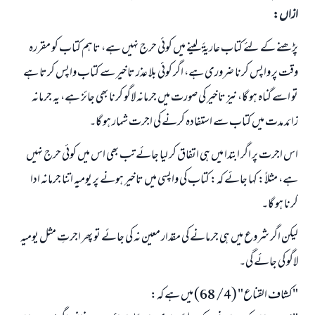
ازاں:
پڑھنے کے لئے کتاب عاریۃً لینے میں کوئی حرج نہیں ہے، تاہم کتاب کو مقررہ
وقت پر واپس کرنا ضروری ہے، اگر کوئی بلا عذر تاخیر سے کتاب واپس کرتا ہے
تو اسے گناہ ہو گا، نیز تاخیر کی صورت میں جرمانہ لاگو کرنا بھی جائز ہے، یہ جرمانہ
زائد مدت میں کتاب سے استفادہ کرنے کی اجرت شمار ہو گا۔
اس اجرت پر اگر ابتدا میں ہی اتفاق کر لیا جائے تب بھی اس میں کوئی حرج نہیں
ہے، مثلاً: کہا جائے کہ: کتاب کی واپسی میں تاخیر ہونے پر یومیہ اتنا جرمانہ ادا
کرنا ہو گا۔
لیکن اگر شروع میں ہی جرمانے کی مقدار معین نہ کی جائے تو پھر اجرتِ مثل یومیہ
لاگو کی جائے گی۔
"کشاف القناع" (4/ 68) میں ہے کہ:
جواب نمبر 110845 نے نکاح ٹوٹنے سے بچایا۔