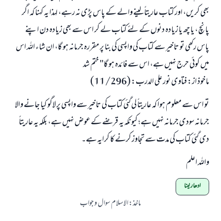
بھی کریں، اور کتاب عاریتاً لینے والے کے پاس پڑی نہ رہے، لہذا یہ کہنا کہ اگر
پانچ ، یا چھ یا زیادہ دنوں کے لئے کتاب لے کر اس سے بھی زیادہ دن اپنے
پاس رکھی تو تاخیر سے کتاب کی واپسی کی بنا پر مقررہ جرمانہ ہو گا، ان شاء اللہ اس
میں کوئی حرج نہیں ہے، اس سے فائدہ ہو گا" ختم شد
ماخوذ از: فتاوی نور علی الدرب: (11/296)
تو اس سے معلوم ہوا کہ عاریتاً لی گئی کتاب کی تاخیر سے واپسی پر لاگو کیا جانے والا
جرمانہ سودی جرمانہ نہیں ہے؛ کیونکہ یہ قرضے کے عوض نہیں ہے، بلکہ یہ عاریتاً
دی گئی کتاب کی مدت سے تجاوز کرنے کا کرایہ ہے۔
واللہ اعلم
ادھار لینا
ماخذ
:
الاسلام سوال و جواب