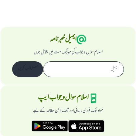
ایمیل خبرنامہ
اسلام سوال و جواب کی میلنگ لسٹ میں شامل ہوں
سبسکرائب کریں
اسلام سوال و جواب ایپ
مواد تک فوری رسائی اور آف لائن مطالعہ کے لیے