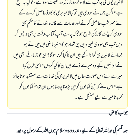
لائبریریوں کی جانب سے لاگو کر دہ جرمانہ در حقیقت سود ہے، تو کیا یہ صحیح
ہے؟ اگر یہ جرمانے سودی ہیں تو کیا لائبریری کا کارڈ حاصل کرنے کے
لئے ممبر شپ حاصل کرنے اور خدمات سے فائدہ اٹھانے کا حکم بھی
سودی کریڈٹ کارڈ کی طرح ہو گا کہ چاہے آپ کتاب وقت پر بھی واپس کر
دیں تب بھی سودی لین دین ہی شمار ہو گا؟ نیز ماضی میں میں نے جو
جرمانے لائبریری کو ادا کیے ہیں ان کا کیا کرنا ہو گا؟ نیز جو جرمانے ابھی میں
نے ادا نہیں کیے وہ میرے ذمے ہیں ان کا کیا کروں؟ اسی طرح کیا
میرے لئے اس صورت حال میں لائبریری کی خدمات سے مستفید ہونا جائز
ہے؟ اس لئے کہ جن کتابوں کو میں پڑھنا چاہتا ہوں ان تمام کتابوں کو
خریدنا میرے لیے مشکل ہے۔
جواب کا متن
ہمہ قسم کی حمد اللہ تعالی کے لیے، اور دورو و سلام ہوں اللہ کے رسول پر، بعد