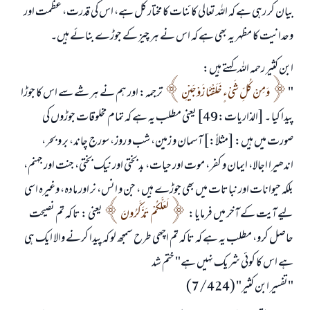
بیان کر رہی ہے کہ اللہ تعالی کائنات کا مختار کل ہے، اس کی قدرت، عظمت اور
(مسلم : 1893)
وحدانیت کا مظہر یہ بھی ہے کہ اس نے ہر چیز کے جوڑے بنائے ہیں۔
ابن کثیر رحمہ اللہ کہتے ہیں:
ابھی تعاون کریں
"
وَمِنْ كُلِّ شَيْءٍ خَلَقْنَا زَوْجَيْنِ
ترجمہ: اور ہم نے ہر شے سے اس کا جوڑا
پیدا کیا ۔ [الذاريات:49] یعنی مطلب یہ ہے کہ تمام مخلوقات جوڑوں کی
صورت میں ہیں: [مثلاً:] آسمان و زمین، شب و روز، سورج چاند، بر و بحر،
اندھیرا اجالا، ایمان و کفر، موت اور حیات، بد بختی اور نیک بختی، جنت اور جہنم،
بلکہ حیوانات اور نباتات میں بھی جوڑے ہیں ، جن و انس، نر اور مادہ، وغیرہ اسی
لیے آیت کے آخر میں فرمایا:
لَعَلَّكُمْ تَذَكَّرُونَ
یعنی : تا کہ تم نصیحت
حاصل کرو، مطلب یہ ہے کہ تا کہ تم اچھی طرح سمجھ لو کہ پیدا کرنے والا ایک ہی
ہے اس کا کوئی شریک نہیں ہے" ختم شد
"تفسير ابن كثير" (7/424)