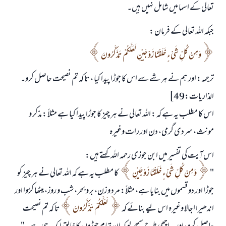
تعالی کے اسما میں شامل نہیں ہیں۔
جبکہ اللہ تعالی کے فرمان :
وَمِنْ كُلِّ شَيْءٍ خَلَقْنَا زَوْجَيْنِ لَعَلَّكُمْ تَذَكَّرُونَ
ترجمہ: اور ہم نے ہر شے سے اس کا جوڑا پیدا کیا ، تا کہ تم نصیحت حاصل کرو۔
الذاريات:49]
اس کا مطلب یہ ہے کہ : اللہ تعالی نے ہر چیز کا جوڑا پیدا کیا ہے مثلاً : مذکر و
مونث، سردی گرمی، دن اور رات وغیرہ
اس آیت کی تفسیر میں ابن جوزی رحمہ اللہ کہتے ہیں:
"
وَمِنْ كُلِّ شَيْءٍ خَلَقْنَا زَوْجَيْنِ
کا مطلب یہ ہے کہ اللہ تعالی نے ہر چیز کو
جوڑا اور دو قسموں میں بنایا ہے، مثلاً: مرد و زن، بر و بحر، شب و روز، میٹھا کڑوا اور
اندھیرا اجالا وغیرہ اس لیے بنائے کہ
لَعَلَّكُمْ تَذَكَّرُونَ
تا کہ تم نصیحت