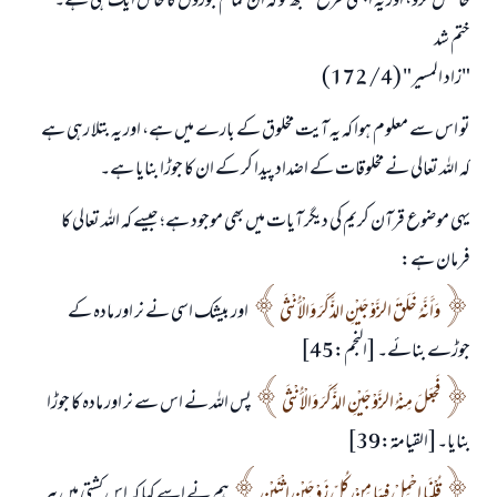
حاصل کرو، اور یہ اچھی طرح سمجھ لو کہ ان تمام جوڑوں کا خالق ایک ہی ہے۔"
ختم شد
"زاد المسير" (4/ 172)
تو اس سے معلوم ہوا کہ یہ آیت مخلوق کے بارے میں ہے، اور یہ بتلا رہی ہے
کہ اللہ تعالی نے مخلوقات کے اضداد پیدا کر کے ان کا جوڑا بنایا ہے۔
یہی موضوع قرآن کریم کی دیگر آیات میں بھی موجود ہے؛ جیسے کہ اللہ تعالی کا
فرمان ہے:
وَأَنَّهُ خَلَقَ الزَّوْجَيْنِ الذَّكَرَ وَالْأُنْثَى
اور بیشک اسی نے نر اور مادہ کے
جوڑے بنائے۔ [النجم:45]
فَجَعَلَ مِنْهُ الزَّوْجَيْنِ الذَّكَرَ وَالْأُنْثَى
پس اللہ نے اس سے نر اور مادہ کا جوڑا
بنایا۔[القيامة:39]
قُلْنَا احْمِلْ فِيهَا مِنْ كُلٍّ زَوْجَيْنِ اثْنَيْنِ
ہم نے اسے کہا کہ اس کشتی میں ہر