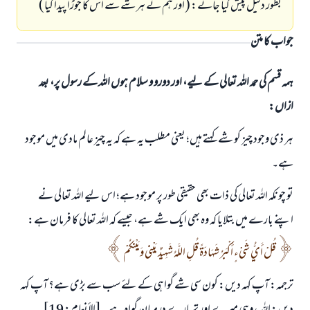
بطور دلیل پیش کیا جائے: (اور ہم نے ہر شے سے اس کا جوڑا پیدا کیا)
جواب کا متن
ہمہ قسم کی حمد اللہ تعالی کے لیے، اور دورو و سلام ہوں اللہ کے رسول پر، بعد
ازاں:
ہر ذی وجود چیز کو شے کہتے ہیں؛ یعنی مطلب یہ ہے کہ یہ چیز عالم مادی میں موجود
ہے۔
تو چونکہ اللہ تعالی کی ذات بھی حقیقی طور پر موجود ہے؛ اس لیے اللہ تعالی نے
اپنے بارے میں بتلایا کہ وہ بھی ایک شے ہے، جیسے کہ اللہ تعالی کا فرمان ہے:
قُلْ أَيُّ شَيْءٍ أَكْبَرُ شَهَادَةً قُلِ اللَّهُ شَهِيدٌ بَيْنِي وَبَيْنَكُمْ
ترجمہ: آپ کہہ دیں: کون سی شے گواہی کے لئے سب سے بڑی ہے؟ آپ کہہ