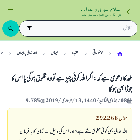
موضوعاتی
عقیدہ
ایمان
اللہ تعالی پرایمان
ملح
ملحد کا دعوی ہے کہ: اگر اللہ کوئی چیز ہے تو وہ مخلوق ہو گی یا اس کا
جوڑا بھی ہو گا
08/جمادى الثانية/1440 , 13/فروری/2019
9,785
سوال
292268
اللہ تعالی بھی کوئی مخلوق شے ہے؟ اور اس کی دلیل اللہ تعالی کا یہ فرمان