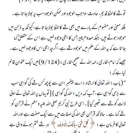
دیں: اللہ ، وہی میرے اور تمہارے درمیان گواہ ہے۔ [الأنعام: 19]
تو شے کا لفظ قدیم، حادث، واجب الوجود اور ممکن الوجود سب پر بولا جاتا ہے۔
بلکہ معنی اور مفہوم کے بارے میں بھی شے کا لفظ بولا جاتا ہے؛ کیونکہ یہ ذہن میں
موجود ہوتے ہیں، جبکہ معدوم چیز جس کا ابھی وجود نہیں ہے اس کے متعلق کہا
جاتا ہے کہ یہ اللہ کے علم میں موجود شے ہے، اگرچہ ابھی اس کا وجود نہیں ہے۔
جیسے کہ امام بخاری رحمہ اللہ نے صحیح بخاری: (9/124) میں ایک عنوان قائم
کیا ہے کہ:
" (باب: اللہ تعالی کا ارشاد : اے پیغمبر ! ان سے پوچھ کس شے کی گواہی سب
سے بڑی گواہی ہے، آپ کہہ دیں: اللہ کی گواہی ) [تو یہاں پر اللہ تعالی نے اپنی
ذات کو شے سے تعبیر کیا]۔ اسی طرح نبی کریم صلی اللہ علیہ و سلم نے قرآن کو
شے کہا ہے ۔ حالانکہ قرآن بھی اللہ کی صفات میں سے ایک صفت ہے اور اللہ
تعالی کا فرمان ہے:
كُلُّ شَيْءٍ هَالِكٌ إِلَّا وَجْهَهُ
ہر شے ختم ہونے والی ہے