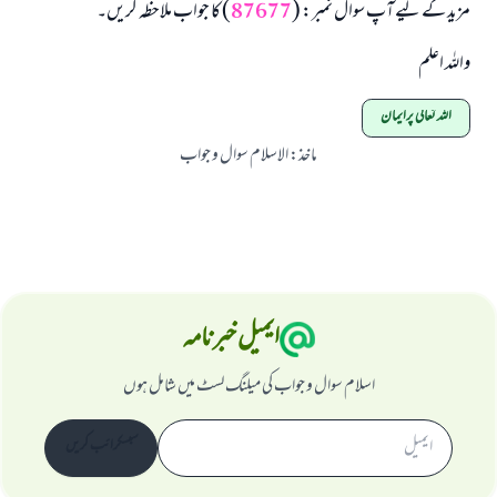
مزید کے لیے آپ سوال نمبر: (
87677
) کا جواب ملاحظہ کریں۔
واللہ اعلم
اللہ تعالی پرایمان
ماخذ
:
الاسلام سوال و جواب
ایمیل خبرنامہ
اسلام سوال و جواب کی میلنگ لسٹ میں شامل ہوں
سبسکرائب کریں