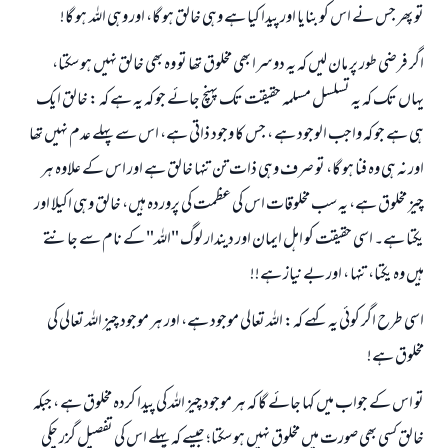
تو پھر جس نے اس کو بنایا اور پیدا کیا ہے وہی خالق ہو گا، اور وہی اللہ ہو گا!
اگر فرضی طور پر مان لیں کہ یہ دوسرا بھی مخلوق تھا تو وہ بھی خالق نہیں ہو سکتا،
یہاں تک کہ یہ تسلسل مسلمہ حقیقت تک پہنچ جائے جو کہ یہ ہے کہ : خالق ایک
ہی ہے جو کہ واجب الوجود ہے ، جس کا وجود ذاتی ہے، اس سے پہلے عدم نہیں تھا
اور نہ ہی وہ فنا ہو گا، تو صرف وہی ذات تن تنہا خالق ہے اور اس کے علاوہ ہر
چیز مخلوق ہے، یہ سب مخلوقات اس کی عظمت کی پروردہ ہیں، خالق وہی اکیلا اور
یکتا ہے۔ اسی حقیقت کو اہل ایمان اور دیندار لوگ "اللہ" کے نام سے جانتے
ہیں وہ یکتا، تنہا ، اور بے نیاز ہے!!
اسی طرح اگر کوئی یہ کہے کہ: اللہ تعالی موجود ہے، اور ہر موجود چیز اللہ تعالی کی
مخلوق ہے!
تو اس کے جواب میں کہا جائے گا کہ ہر موجود چیز اللہ کی پیدا کردہ مخلوق ہے ، جبکہ
خالق کسی بھی صورت میں مخلوق نہیں ہو سکتا؛ جیسے کہ پہلے اس کی تفصیل گزر چکی