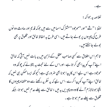
ہے۔
خلاصہ یہ ہوا کہ:
لفظ : "شے" اور "موجود " مشترک اسما میں سے ہیں جو کہ قدیم اور حادث دونوں
طرح کی چیزوں پر بولے جاتے ہیں، اسی طرح یہ الفاظ خالق اور مخلوق پر بھی
بولے جا سکتے ہیں۔
تاہم اس اطلاق سے کسی صاحب عقل کے ذہن میں یہ بات نہیں آتی کہ خالق
اپنے آپ کو پیدا بھی کرتا ہے، اور اس کے لئے حجت یہ بتلائے کہ چونکہ وہ
موجود ہے اس لیے اس کا پیدا ہونا بھی ضروری ہے! کیونکہ ایسا ممکن ہی نہیں کہ
خالق اپنے آپ کو پیدا کرے، اس لیے کہ یہ نظریہ رکھنے سے دو متضاد چیزوں کا
یکجا ہونا لازم آئے گا وہ دو چیزیں یہ ہیں: خالق سے پہلے عدم نہیں ہوتا ، جبکہ
مخلوق سے پہلے عدم ہوتا ہے۔