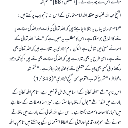
سوائے اس کے چہرے کے۔ [القصص: 88] " ختم شد
الشیخ عبد اللہ غنیمان حفظہ اللہ امام بخاری کے اس اندازِ تبویب پر کہتے ہیں:
"امام بخاری یہاں یہ بتلانا چاہتے ہیں کہ اللہ تعالی کی ذات اور اللہ کی صفات پر
شے کا اطلاق ہو سکتا ہے، اس کا مطلب یہ نہیں ہے کہ "شے" اللہ تعالی کے
اسمائے حسنی میں شامل ہے! لیکن امام بخاری یہ بتلا رہے ہیں کہ اللہ تعالی بھی
شے ہے، اسی طرح یہ بھی بتلا رہے ہیں کہ اللہ کی صفات بھی شے ہیں؛ کیونکہ وجود
رکھنے والی کسی بھی چیز کے متعلق شے کا لفظ بولنا جائز ہے۔" ختم شد
ماخوذ از: "شرح كتاب التوحيد من صحيح البخاري" (1/343)
اس بنا پر "شے" اللہ تعالی کے اسما میں شامل تو نہیں ہے، تاہم اللہ تعالی کے
بارے میں لفظ "شے" بول کر بتلایا جا سکتا ہے۔ نیز اسما و صفات کے مقابلے
میں اخبار کا معاملہ وسعت رکھتا ہے۔ اس لیے اللہ تعالی کے بارے میں بتلاتے
ہوئے شے، موجود، قدیم اور ازلی کے الفاظ استعمال کیے جا سکتے ہیں تاہم یہ اللہ