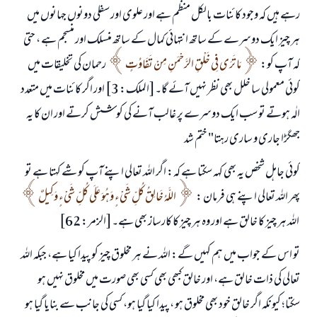
رہے ہیں کہ وجود کائنات بالکل منظم ہے اور علوی اور سفلی دونوں جہانوں میں
ہر چیز ایک دوسرے کے ساتھ انتہائی کمال کے ساتھ منسلک اور منسجم ہے ، حتی
کہ آپ کو:
مَا تَرَى فِي خَلْقِ الرَّحْمَنِ مِنْ تَفَاوُتٍ
رحمان کی تخلیقات میں
کوئی معمولی سا خلل بھی نظر نہیں آئے گا۔[الملك: 3] اور اگر کائنات میں متعدد
الٰہ ہوتے تو سب ایک دوسرے پر غالب آنے کی کوشش کرتے اور ان کا یہ
جھگڑا جاری و ساری رہتا" ختم شد
کوئی جاہل شخص یہ بھی کہہ سکتا ہے کہ: اگر اللہ تعالی اپنے آپ کو شے کہتا ہے تو
پھر اللہ تعالی اپنے ہی فرمان :
اللَّهُ خَالِقُ كُلِّ شَيْءٍ وَهُوَ عَلَى كُلِّ شَيْءٍ وَكِيلٌ
اللہ ہر چیز کا خالق ہے اور وہ ہر چیز کا کارساز بھی ہے۔[الزمر: 62]
تو اس کے جواب میں ہم کہیں گے: اللہ نے ہر مخلوق چیز کو پیدا کیا ہے، جبکہ اللہ
تعالی کی ذات خالق ہے، اور خالق کبھی بھی کسی بھی صورت میں مخلوق نہیں ہو
سکتا؛ کیونکہ اگر خالق خود بھی مخلوق ہو ، پیدا کیا گیا ہو، کسی کی جانب سے بنایا گیا ہو