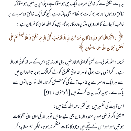
یہ بات یقینی ہے کہ خالق صرف ایک ہی ہو سکتا ہے، چنانچہ یہ نہیں ہو سکتا کہ
خالق دو ہوں اور پھر کائنات کا نظام بھی چلتا رہے! کیونکہ ایک خالق دوسرے پر
غالب آ جائے گا اور وہی یکتا پروردگار ہو گا، جیسے کہ اللہ تعالی کا فرمان ہے:
مَا اتَّخَذَ اللَّهُ مِنْ وَلَدٍ وَمَا كَانَ مَعَهُ مِنْ إِلَهٍ إِذًا لَذَهَبَ كُلُّ إِلَهٍ بِمَا خَلَقَ وَلَعَلَا بَعْضُهُمْ عَلَى
بَعْضٍ سُبْحَانَ اللَّهِ عَمَّا يَصِفُونَ
ترجمہ: اللہ تعالی نے کسی کو اپنی اولاد نہیں بنایا اور نہ ہی اس کے ساتھ کوئی اور الٰہ
ہے۔ اگر ایسی بات ہوتی تو ہر الٰہ اپنی مخلوق کو لے کر الگ ہو جاتا اور ان میں
سے ہر ایک دوسرے پر غالب آنے کی کوشش کرتا۔ اللہ تو ان باتوں سے
پاک ہے۔ جو یہ لوگ بیان کرتے ہیں [المؤمنون: 91]
اس آیت کی تفسیر میں ابن کثیر رحمہ اللہ کہتے ہیں:
"یعنی اگر فرضی طور پر متعدد الٰہ مان بھی لیے جائیں تو ہر الٰہ کی اپنی اپنی مخلوقات
ہوتیں اور اور اس کے نتیجے میں وجود کائنات منظم نہ ہوتا، لیکن ہم مشاہدہ کر