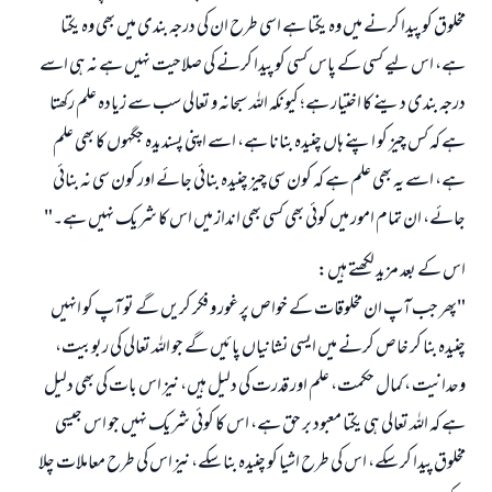
مخلوق کو پیدا کرنے میں وہ یکتا ہے اسی طرح ان کی درجہ بندی میں بھی وہ یکتا
ہے، اس لیے کسی کے پاس کسی کو پیدا کرنے کی صلاحیت نہیں ہے نہ ہی اسے
درجہ بندی دینے کا اختیار ہے؛ کیونکہ اللہ سبحانہ و تعالی سب سے زیادہ علم رکھتا
ہے کہ کس چیز کو اپنے ہاں چنیدہ بنانا ہے، اسے اپنی پسندیدہ جگہوں کا بھی علم
ہے، اسے یہ بھی علم ہے کہ کون سی چیز چنیدہ بنائی جائے اور کون سی نہ بنائی
جائے، ان تمام امور میں کوئی بھی کسی بھی انداز میں اس کا شریک نہیں ہے۔"
اس کے بعد مزید لکھتے ہیں:
"پھر جب آپ ان مخلوقات کے خواص پر غور و فکر کریں گے تو آپ کو انہیں
چنیدہ بنا کر خاص کرنے میں ایسی نشانیاں پائیں گے جو اللہ تعالی کی ربوبیت،
وحدانیت ، کمال حکمت، علم اور قدرت کی دلیل ہیں، نیز اس بات کی بھی دلیل
ہے کہ اللہ تعالی ہی یکتا معبود بر حق ہے، اس کا کوئی شریک نہیں جو اس جیسی
مخلوق پیدا کر سکے، اس کی طرح اشیا کو چنیدہ بنا سکے، نیز اس کی طرح معاملات چلا