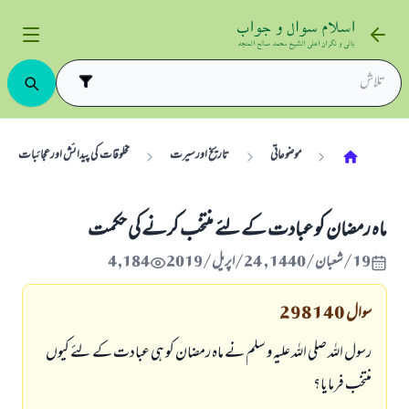
موضوعاتی
تاریخ اورسیرت
مخلوقات کی پیدائش اورعجائبات
ماہ رمضان کو عبادت کے لئے منتخب کرنے کی حکمت
19/شعبان/1440 , 24/اپریل/2019
4,184
سوال
298140
رسول اللہ صلی اللہ علیہ و سلم نے ماہ رمضان کو ہی عبادت کے لئے کیوں
منتخب فرمایا؟