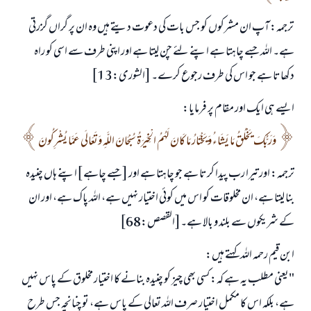
ترجمہ: آپ ان مشرکوں کو جس بات کی دعوت دیتے ہیں وہ ان پر گراں گزرتی
ہے۔ اللہ جسے چاہتا ہے اپنے لئے چن لیتا ہے اور اپنی طرف سے اسی کو راہ
دکھاتا ہے جو اس کی طرف رجوع کرے۔ [الشورى:13]
ایسے ہی ایک اور مقام پر فرمایا:
وَرَبُّكَ يَخْلُقُ مَا يَشَاءُ وَيَخْتَارُ مَا كَانَ لَهُمُ الْخِيَرَةُ سُبْحَانَ اللَّهِ وَتَعَالَى عَمَّا يُشْرِكُونَ
ترجمہ: اور تیرا رب پیدا کرتا ہے جو چاہتا ہے اور [جسے چاہے ]اپنے ہاں چنیدہ
بنا لیتا ہے، ان مخلوقات کو اس میں کوئی اختیار نہیں ہے، اللہ پاک ہے، اور ان
کے شریکوں سے بلند و بالا ہے۔[القصص:68]
ابن قیم رحمہ اللہ کہتے ہیں:
"یعنی مطلب یہ ہے کہ: کسی بھی چیز کو چنیدہ بنانے کا اختیار مخلوق کے پاس نہیں
ہے، بلکہ اس کا مکمل اختیار صرف اللہ تعالی کے پاس ہے، تو چنانچہ جس طرح