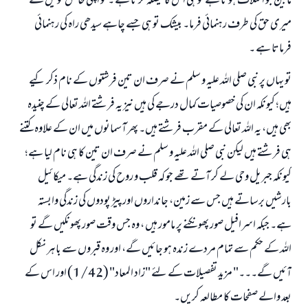
مابین جو اختلاف ہوتا ہے تو ہی اس کا فیصلہ کرتا ہے ۔ تو اپنی خاص توفیق سے
میری حق کی طرف رہنمائی فرما۔ بیشک تو ہی جسے چاہے سیدھی راہ کی رہنمائی
فرماتا ہے ۔
تو یہاں پر نبی صلی اللہ علیہ و سلم نے صرف ان تین فرشتوں کے نام ذکر کیے
ہیں؛ کیونکہ ان کی خصوصیات کمال درجے کی ہیں نیز یہ فرشتے اللہ تعالی کے چنیدہ
بھی ہیں، یہ اللہ تعالی کے مقرب فرشتے ہیں۔ پھر آسمانوں میں ان کے علاوہ کتنے
ہی فرشتے ہیں لیکن نبی صلی اللہ علیہ و سلم نے صرف ان تین کا ہی نام لیا ہے؛
کیونکہ جبریل وحی لے کر آتے تھے جو کہ قلب و روح کی زندگی ہے۔ میکائیل
بارشیں برساتے ہیں جس سے زمین، جانداروں اور پیڑ پودوں کی زندگی وابستہ
ہے۔ جبکہ اسرافیل صور پھونکنے پر مامور ہیں ، وہ جس وقت صور پھونکیں گے تو
اللہ کے حکم سے تمام مردے زندہ ہو جائیں گے، اور وہ قبروں سے باہر نکل
آئیں گے۔۔۔" مزید تفصیلات کے لئے "زاد المعاد" (1/42) اور اس کے
بعد والے صفحات کا مطالعہ کریں۔