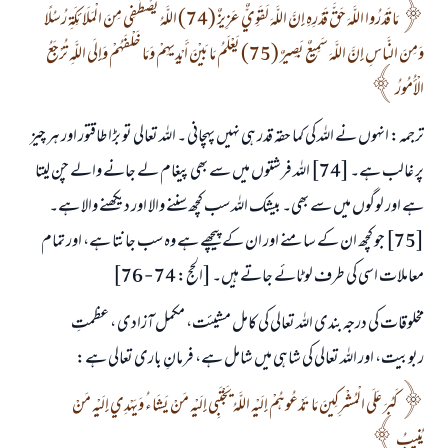
مَا قَدَرُوا اللَّهَ حَقَّ قَدْرِهِ إِنَّ اللَّهَ لَقَوِيٌّ عَزِيزٌ (74) اللَّهُ يَصْطَفِي مِنَ الْمَلَائِكَةِ رُسُلًا
وَمِنَ النَّاسِ إِنَّ اللَّهَ سَمِيعٌ بَصِيرٌ (75) يَعْلَمُ مَا بَيْنَ أَيْدِيهِمْ وَمَا خَلْفَهُمْ وَإِلَى اللَّهِ تُرْجَعُ
الْأُمُورُ
ترجمہ: انہوں نے اللہ کی کما حقہ قدر ہی نہیں پہچانی ۔ اللہ تعالی تو بڑا طاقتور اور ہر چیز
پر غالب ہے۔ [74] اللہ فرشتوں میں سے بھی پیغام لے جانے والے چن لیتا
ہے اور لوگوں میں سے بھی۔ بیشک اللہ سب کچھ سننے والا اور دیکھنے والا ہے۔
[75] جو کچھ ان کے سامنے اور ان کے پیچھے ہے وہ سب جانتا ہے، اور تمام
معاملات اسی کی طرف لوٹائے جاتے ہیں۔ [الحج: 74 - 76]
مخلوقات کی درجہ بندی اللہ تعالی کی کامل مشیئت، مکمل آزادی ، عظمتِ
ربوبیت، اور اللہ تعالی کی شاہی میں شامل ہے، فرمانِ باری تعالی ہے:
كَبُرَ عَلَى الْمُشْرِكِينَ مَا تَدْعُوهُمْ إِلَيْهِ اللَّهُ يَجْتَبِي إِلَيْهِ مَنْ يَشَاءُ وَيَهْدِي إِلَيْهِ مَنْ
يُنِيبُ