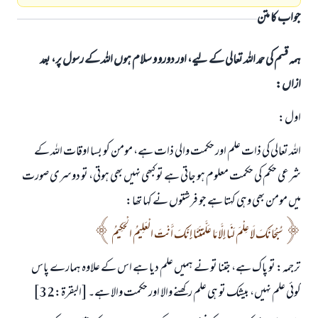
جواب کا متن
ہمہ قسم کی حمد اللہ تعالی کے لیے، اور دورو و سلام ہوں اللہ کے رسول پر، بعد
ازاں:
اول:
اللہ تعالی کی ذات علم اور حکمت والی ذات ہے، مومن کو بسا اوقات اللہ کے
شرعی حکم کی حکمت معلوم ہو جاتی ہے تو کبھی نہیں بھی ہوتی، تو دوسری صورت
میں مومن بھی وہی کہتا ہے جو فرشتوں نے کہا تھا:
سُبْحَانَكَ لَا عِلْمَ لَنَا إِلَّا مَا عَلَّمْتَنَا إِنَّكَ أَنْتَ الْعَلِيمُ الْحَكِيمُ
ترجمہ: تو پاک ہے، جتنا تو نے ہمیں علم دیا ہے اس کے علاوہ ہمارے پاس
کوئی علم نہیں، بیشک تو ہی علم رکھنے والا اور حکمت والا ہے۔ [البقرة:32]