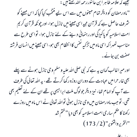
جیسے کہ علامہ طاہر ابن عاشور رحمہ اللہ کہتے ہیں:
"ماہ رمضان کو دیگر تمام مہینوں میں سے اس لیے منتخب کیا گیا کہ اس مہینے کو
شرف حاصل ہے کہ قرآن مجید اسی مہینے میں نازل ہوا، اور چونکہ قرآن کریم
امت اسلامیہ کو پاکیزگی اور رہنمائی دینے کے لئے نازل ہوا، تو اسی طرح سے
مناسب ٹھہرا کہ اسی ماہ میں تزکیہ نفس کا انتظام بھی ہو، اسی مہینے میں انسان فرشتہ
صفت بن جائے۔
اور میرا غالب گمان یہ ہے کہ نبی صلی اللہ علیہ و سلم وحی نازل ہونے سے پہلے
بھی غار حرا میں عبادت کے دوران روزہ رکھا کرتے تھے، یہ اللہ تعالی کی طرف
سے آپ کو الہام تھا، نیز دیگر جو لوگ ملت ابراہیمی پر تھے ان کے لئے تعلیم بھی
تھی، تو جب ماہ رمضان میں وحی نازل ہوئی تو اللہ تعالی نے اس ماہ میں روزے
رکھنا کا حکم ساری امت اسلامیہ کو بھی دیا " ختم شد
"التحرير والتنوير" (2/ 173)