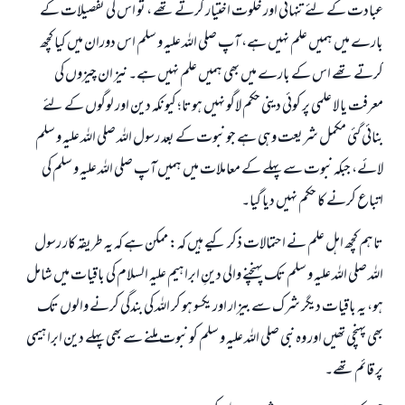
عبادت کے لئے تنہائی اور خلوت اختیار کرتے تھے ، تو اس کی تفصیلات کے
بارے میں ہمیں علم نہیں ہے، آپ صلی اللہ علیہ و سلم اس دوران میں کیا کچھ
کرتے تھے اس کے بارے میں بھی ہمیں علم نہیں ہے۔ نیز ان چیزوں کی
معرفت یا لا علمی پر کوئی دینی حکم لاگو نہیں ہوتا؛ کیونکہ دین اور لوگوں کے لئے
بنائی گئی مکمل شریعت وہی ہے جو نبوت کے بعد رسول اللہ صلی اللہ علیہ و سلم
لائے، جبکہ نبوت سے پہلے کے معاملات میں ہمیں آپ صلی اللہ علیہ و سلم کی
اتباع کرنے کا حکم نہیں دیا گیا۔
تاہم کچھ اہل علم نے احتمالات ذکر کیے ہیں کہ: ممکن ہے کہ یہ طریقہ کار رسول
اللہ صلی اللہ علیہ و سلم تک پہنچنے والی دینِ ابراہیم علیہ السلام کی باقیات میں شامل
ہو، یہ باقیات دیگر شرک سے بیزار اور یکسو ہو کر اللہ کی بندگی کرنے والوں تک
بھی پہنچی تھیں اور وہ نبی صلی اللہ علیہ و سلم کو نبوت ملنے سے بھی پہلے دین ابراہیمی
پر قائم تھے۔