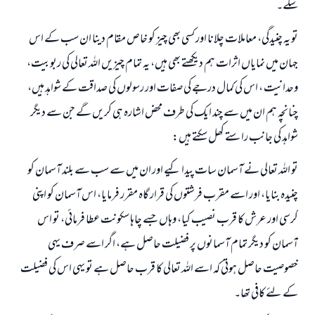
سکے۔
تو یہ چنیدگی، معاملات چلانا اور کسی بھی چیز کو خاص مقام دینا ان سب کے اس
جہان میں نمایاں اثرات ہم دیکھتے بھی ہیں، یہ تمام چیزیں اللہ تعالی کی ربوبیت،
وحدانیت ، اس کی کمال درجے کی صفات اور رسولوں کی صداقت کے شواہد ہیں،
چنانچہ ہم ان میں سے چند ایک کی طرف محض اشارہ ہی کریں گے جن سے دیگر
شواہد کی جانب راستے کھل سکتے ہیں:
تو اللہ تعالی نے آسمان سات پیدا کیے اور ان میں سے سب سے بلند آسمان کو
چنیدہ بنایا، اور اسے مقرب فرشتوں کی قرار گاہ مقرر فرمایا، اس آسمان کو اپنی
کرسی اور عرش کا قرب نصیب کیا، وہاں جسے چاہا سکونت عطا فرمائی، تو اس
آسمان کو دیگر تمام آسمانوں پر فضیلت حاصل ہے، اگر اسے صرف یہی
خصوصیت حاصل ہوتی کہ اسے اللہ تعالی کا قرب حاصل ہے تو یہی اس کی فضیلت
کے لئے کافی تھا۔