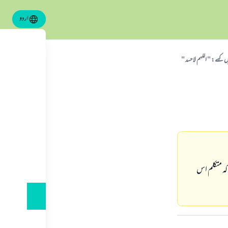
اردو
 کہے: " اللهم لا حسد "
ہ متکلم اس