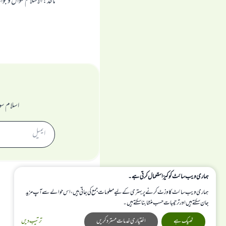
ماخذ
:
الاسلام سوال و جو
اسلام سو
ہماری ویب سائٹ کوکیز استعمال کرتی ہے۔
ہماری ویب سائٹ کا وزٹ کرنے پر بہتری کے لیے معلومات جمع کی جاتی ہیں، اس حوالے سے آپ مزید
جان سکتے ہیں اور ترتیبات حسب منشا بنا سکتے ہیں۔
ٹھیک ہے
اختیاری خدمات مسترد کریں
ترتیب دیں