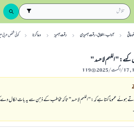
وعاتی
آداب، اخلاق، رقت آمیزی
رقت آمیز
دعا کرنا
کوئی شخص عربی میں
 کہے: " اللهم لا حسد "
119
ہوئے عموماً کہتا ہے کہ: " اللهم لا حسد " تا کہ مخاطب کے ذہن سے یہ بات نکال دے ک
۔