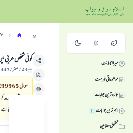
موض
کوئی شخص عربی میں
میرا اکاؤنٹ
23/صفر/1447 , 17/اگست/2025
موضوعاتی فہرست
سوال
299965
تازہ ترین جوابات
ایک شخص بات کرتے 
سے حسد کر رہا ہے
اہم ترین جوابات
نِیا
جواب کا متن
تحقیقی مضامین