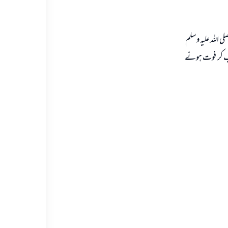
ی اللہ علیہ وسلم
 دب کر فوت ہونے