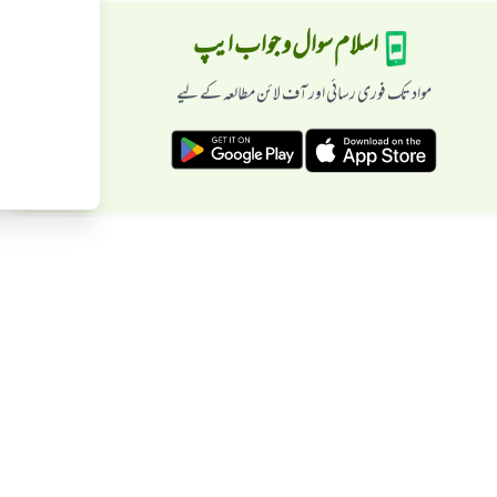
اسلام سوال و جواب ایپ
مواد تک فوری رسائی اور آف لائن مطالعہ کے لیے