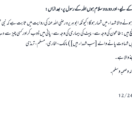
الی کے لیے، اور دورو و سلام ہوں اللہ کے رسول پر، بعد ازاں:
جواب نمبر 110845 نے نکاح ٹوٹنے سے بچایا۔
نے والا شہداء میں شمار ہوگا؛ کیونکہ ابو ہریرہ رضی اللہ عنہ کی روایت میں ثابت ہے کہ نبی صل
امت مسلمہ کے واسطے جوابات پیش کرنے کے لیے ہماری مدد کریں
نچ ہیں: طاعون کی وجہ سے، پیٹ کی بیماری کی وجہ سے، پانی میں ڈوب کراور کسی چیز سے
ہ میں شہادت پانے والے [سب شہداء ہیں]) مالک، بخاری، مسلم، ترمذی
رسول اللہ صلی اللہ علیہ و سلم کا فرمان ہے:
نیکی کی رہنمائی کرنے والے کو بھی نیکی کرنے والے کے برابر اجر ملتا ہے۔
نے والا ہے۔
(مسلم : 1893)
وآله وصحبه وسلم.
ابھی تعاون کریں