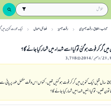
آداب، اخلاق، رقت آمیزی
رقت آمیز
فضائل اعمال
ایک عورت کنویں میں گر ک
ں گر کر فوت ہوگئی تو کیا اسے شہداء میں شمار کیا جائے گا؟
3,718
میری والدہ تقریباً 20 سال قبل ایک کنویں میں گر کر فوت ہو گئیں تھیں، کنواں اس وقت مکمل طور پر پانی سے
ون تھیں، تو کیا انہیں شہدا میں شمار کیا جائے گا؟