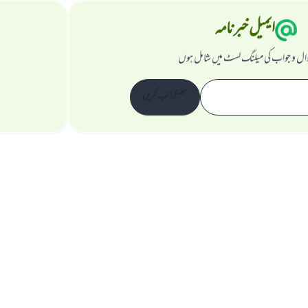
ایمیل خبرنامہ
ال و جواب کی میلنگ لسٹ میں شامل ہوں
سبسکرائب کریں
ویب سائٹ کے بارے میں
نگران اعلی
راز داری کے اصول
جملہ حقوق اسلام سوال و جواب ویب سائٹ کیلیے محفوظ ہیں۔ 1997-2025 ©