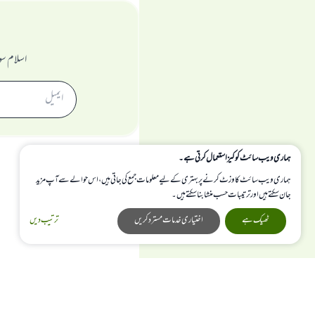
اسلام سو
ہماری ویب سائٹ کوکیز استعمال کرتی ہے۔
ہماری ویب سائٹ کا وزٹ کرنے پر بہتری کے لیے معلومات جمع کی جاتی ہیں، اس حوالے سے آپ مزید
جان سکتے ہیں اور ترتیبات حسب منشا بنا سکتے ہیں۔
ٹھیک ہے
اختیاری خدمات مسترد کریں
ترتیب دیں