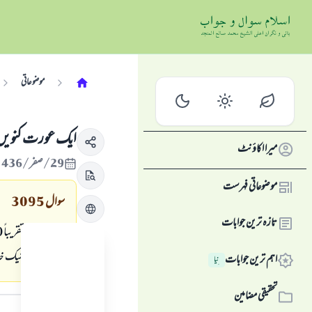
موضوعاتی
ایک عورت کنویں می
میرا اکاؤنٹ
29/صفر/1436 , 21/دسمبر/2014
موضوعاتی فہرست
سوال
3095
تازہ ترین جوابات
تھا، وہ ایک نیک خات
اہم ترین جوابات
نِیا
جواب کا متن
تحقیقی مضامین