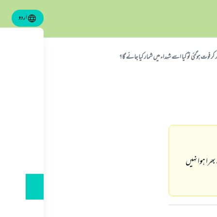
اردو
ر فوت ہوگئی تو کیا اسے شہداء میں شمار کیا جائے گا؟
 بھرا ہوا نہیں