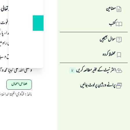
مضامین
ہمہ قسم کی حمد اللہ تع
پانی میں ڈوب کر فوت ہو
کتب
نے فرمایا: (شہداء پا
سوال بھیجیں
والے، اور اللہ کی را
محفوظ کردہ
اللہ تعالی ہی توفیق دی
وصلى الله على نبينا محمد 
انٹرنیٹ کے بغیر مطالعہ کریں
نِیا
فضائل اعمال
پرانے ورژن پر لوٹ جائیں
ماخذ
:
فتاوى اللجنة الدائمة 12/24