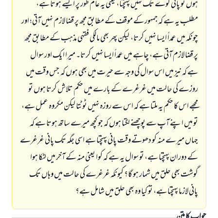
ہوں تو پانی کوے تک نہیں پہنچتا، یعنی یہ عام طور پر ایسے ہوتا ہے،
مطلب یہ ہے کہ جمہور کے موقف کے مطابق مجھ پر قضا لازم نہیں آتی؛ اور
چونکہ میں عمداً ایسا نہیں کرتا، لیکن پھر بھی مالکی فقہی مذہب کے مطابق مجھ
پر قضا لازم آتی ہے، چاہے میں عمداً ایسا نہیں کرتا۔ میرا ایک اور سوال
ہے کہ نیز میں اس سوال کی وجہ سے حیرت میں بھی ہوں کہ جس وقت میں
روزے کی حالت میں غرغرے کے بارے میں حکم تلاش کرتا ہوں تو
مجھے اس کا حکم یہ ملتا ہے کہ اس سے روزہ نہیں ٹوٹتا لیکن مکروہ عمل ہے،
تو میں اپنے آپ سے پوچھنے لگتا ہوں کہ جو کچھ میرے ساتھ ہوتا ہے کہ
جہاں میرے منہ کو دھوتے وقت پانی پہنچتا ہے اسی جگہ تک پانی غرغرے
کے دوران پہنچتا ہے، تو سوال یہ ہے کہ کوا یعنی منہ کے آخر میں لٹکا ہوا
گوشت بھی حلق میں شمار ہو گا؟ کیونکہ غرغرے کی حالت میں وہاں تک
پانی لازما پہنچتا ہے، تو کیا وہ بھی حلق میں شامل ہے؟
جواب کا متن