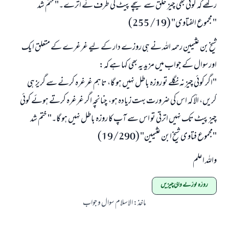
رکھے کہ کوئی بھی چیز حلق سے نیچے پیٹ کی طرف نے اترے۔" ختم شد
" مجموع الفتاوى" (19/ 255)
شیخ بن عثیمین رحمہ اللہ نے ہی روزے دار کے لیے غرغرے کے متعلق ایک
اور سوال کے جواب میں مزید یہ بھی کہا ہے کہ:
"اگر کوئی چیز نہ نگلے تو روزہ باطل نہیں ہو گا، تاہم غرغرہ کرنے سے گریز ہی
کریں، الّا کہ اس کی ضرورت بہت زیادہ ہو، چنانچہ اگر غرغرہ کرتے ہوئے کوئی
چیز پیٹ تک نہیں اترتی تو اس سے آپ کا روزہ باطل نہیں ہو گا۔" ختم شد
"مجموع فتاوى شیخ ابن عثیمین" (19/290)
واللہ اعلم
روزہ توڑنے والی چیزیں
ماخذ
:
الاسلام سوال و جواب