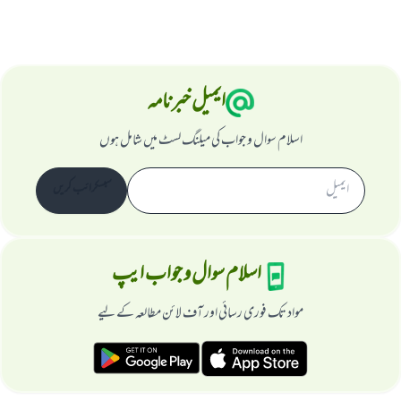
ایمیل خبرنامہ
اسلام سوال و جواب کی میلنگ لسٹ میں شامل ہوں
سبسکرائب کریں
اسلام سوال و جواب ایپ
مواد تک فوری رسائی اور آف لائن مطالعہ کے لیے