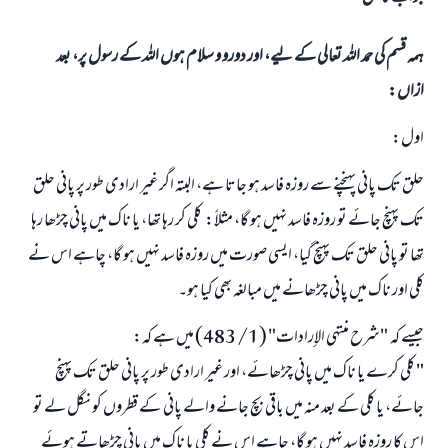
ہمہ قسم کی حمد اللہ تعالی کے لیے، اور دورو و سلام ہوں اللہ کے رسول پر، بعد
ازاں:
اول:
حلق تک پانی پہنچنے سے روزہ فاسد ہو جاتا ہے، البتہ اگر غیر ارادی طور پر پانی حلق
تک پہنچ جائے تو روزہ فاسد نہیں ہو گا، مثلاً: کلی کر رہا تھا، یا ناک میں پانی چڑھا رہا
تھا تو پانی حلق تک پہنچ گیا، ایسی صورت میں روزہ فاسد نہیں ہو گا، چاہے اس نے
کلی اور ناک میں پانی چڑھانے میں مبالغہ بھی کیا ہو۔
جیسے کہ "شرح منتهى الإرادات" (1/ 483) میں ہے کہ:
" کلی کرے یا ناک میں پانی چڑھائے، اور غیر ارادی طور پر پانی حلق تک پہنچ
جائے، یا کلی کے بعد منہ میں باقی بچ جانے والے پانی کے قطروں کو نگل لے تو
اس کا روزہ فاسد نہیں ہو گا، چاہے اس نے کلی یا ناک میں پانی چڑھاتے ہوئے