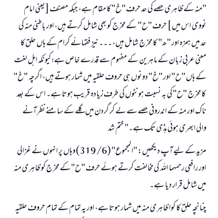
"منہ کے ظاہری حصے کی حد حرف "خ" کا مقام ہے، جبکہ مصنف [یعنی امام
نووی اس میں ] حرف "ح" کے مخرج کو بھی شامل کرتے ہیں، اور باطنی منہ کی
حد میں ہمزہ اور "ھ" کا مخرج شامل ہیں، ۔۔۔ نیز فقہائے کرام کے ہاں حلق کا
معنی عربی زبان کے ماہرین کے مفہوم سے قدرے خاص ہے؛ کیونکہ اہل لغت
کے ہاں "ح" اور "خ" دونوں ہی حروف حلقیہ میں شمار ہوتے ہیں، اگرچہ "خ"
کا مخرج "ح" کی بہ نسبت ہونٹوں کی طرف زیادہ قریب ہوتا ہے۔ اس کے بعد
ناک اور منہ کے اندرونی حصے سے لے کر گردن میں گلے کے سامنے نظر آنے
والی ابھری ہوئی ہڈی تک ہے۔" ختم شد
مزید کے لیے آپ دیکھیں: "المجموع" (6/ 319) وہاں پر انہوں نے غزالی
اور رافعی رحمہما اللہ کی مخالفت کرتے ہوئے حرف "ح" کے مخرج کو ظاہری منہ
میں شامل قرار دیا ہے۔
چنانچہ حلق کا کوا ظاہری منہ میں شمار ہوتا ہے، اور یہ تمام کے تمام حروف حلقیہ