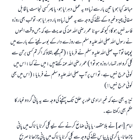
مبالغہ کیا ہو یا تین بار سے زیادہ یہ عمل دہرایا ہو، یا پھر کسی نجاست یا قابل
صفائی چیز وغیرہ کے لگنے کی وجہ سے یہ عمل زیادہ بار دہرایا ہو، تو تب بھی روزہ
فاسد نہیں ہو گا؛ کیونکہ سیدنا عمر رضی اللہ عنہ کی حدیث ہے کہ جس وقت انہوں
نے رسول اللہ صلی اللہ علیہ و سلم سے روزے دار کے بوسہ لینے کے بارے میں
پوچھا تو آپ صلی اللہ علیہ و سلم نے فرمایا: (تم مجھے بتلاؤ کہ اگر تم کسی برتن سے
کلی کرو اور تمہارا روزہ ہو تو؟) عمر رضی اللہ عنہ کہتے ہیں: میں نے کہا: اس میں
کوئی حرج نہیں ہے، تو اس پر آپ صلی اللہ علیہ و سلم نے فرمایا: (اس میں بھی
کوئی حرج نہیں!!)
نیز یہ بھی ہے کہ غیر ارادی طور پر حلق تک پہنچنے کی وجہ سے یہ پانی گرد و غبار کا
حکم بھی رکھتا ہے۔
امام [احمد] نے بلا مقصد، یا پانی ضائع کرنے کے لیےکلی کرنا یا ناک میں پانی
چڑھانا، یا گرمی یا پیاس لگنے کی وجہ سے کلی کرنا یا ناک میں پانی چڑھانا صریح