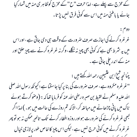
کے مخرج سے پہلے ہے، لہذا حرف "ح" کے مخرج کو ظاہری منہ میں شمار کیا
جائے یا باطنی منہ میں اس سے کوئی فرق نہیں پڑتا۔
دوم:
غرغرہ کرنے کی اجازت صرف ضرورت کے وقت ہی دی جاتی ہے، اور اس
میں یہ شرط بھی ہے کہ کوئی بھی چیز نہ نگلے، وگرنہ غرغرہ کرنے سے چیز حلق اور
منہ کے اندر چلی جاتی ہے۔
چنانچہ شیخ ابن عثیمین رحمہ اللہ کہتے ہیں:
"غرغرہ مکروہ ہے، صرف ضرورت کی بنا پر کیا جا سکتا ہے؛ کیونکہ رسول اللہ صلی
اللہ علیہ و سلم نے لقیط بن صبرہ رضی اللہ عنہ کو فرمایا تھا کہ: (وضو کرتے ہوئے
ناک میں پانی چڑھانے میں مبالغہ کر، الّا کہ تم روزے کی حالت میں ہو۔) لہذا اگر
کبھی غرغرہ کرنے کی ضرورت ہو اور روزہ افطار کرنے تک تاخیر ممکن نہ ہو تو پھر
غرغرہ کرنے میں کوئی حرج نہیں ہے، لیکن اس چیز کا خاص طور پر لازمی خیال