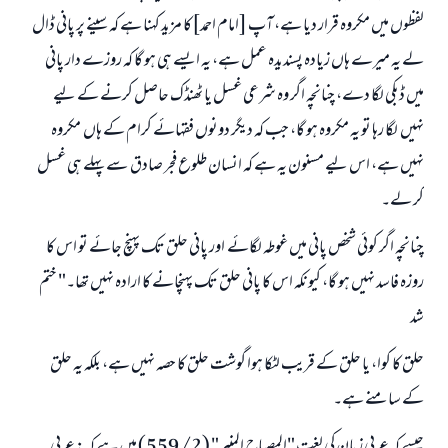
لفظوں میں مکروہ قرار دیا ہے، آپ [امام احمد]کا مزید کہنا ہے کہ سینے پر پانی ڈال
لے یہ میرے ہاں زیادہ پسندیدہ عمل ہے، یہ ایسے ہی ہو گا کہ روزے دار پانی
میں ڈبکی لگا دے، چنانچہ اگر وہ شرعی غسل یا ٹھنڈک حاصل کرنے کے لیے
نہیں لگا رہا تو یہ مکروہ ہو گا، جب کہ دیگر دونوں فقہائے کرام کے ہاں مکروہ
نہیں ہے، اس لیے مسنون یہ ہے کہ انسان طلوع فجر صادق سے پہلے ہی غسل
کر لے۔
چنانچہ اگر کوئی شخص پانی میں غوطہ لگائے اور پانی حلق تک پہنچ جائے تو اس کا
روزہ فاسد نہیں ہو گا، کیونکہ اس کا پانی حلق تک پہنچانے کا ارادہ نہیں تھا۔" ختم
شد
حلق کا کوا، یا حلق کے قریب لٹکا ہوا گوشت حلق کا حصہ نہیں ہے، بلکہ یہ حلق
کے سامنے ہے۔
جواب نمبر 110845 نے نکاح ٹوٹنے سے بچایا۔
جیسے کہ عربی زبان کی لغت "المصباح المنير" (2/ 559) میں ہے کہ: عربی