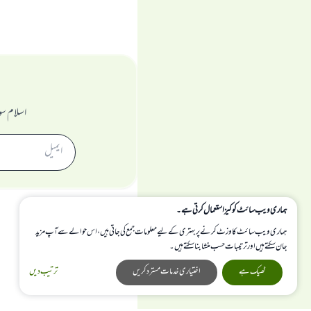
اسلام سو
ہماری ویب سائٹ کوکیز استعمال کرتی ہے۔
ہماری ویب سائٹ کا وزٹ کرنے پر بہتری کے لیے معلومات جمع کی جاتی ہیں، اس حوالے سے آپ مزید
جان سکتے ہیں اور ترتیبات حسب منشا بنا سکتے ہیں۔
ٹھیک ہے
اختیاری خدمات مسترد کریں
ترتیب دیں