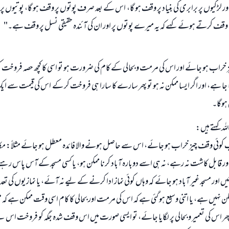
ڑکیوں پر برابری کی بنیاد پر وقف ہو گا، اس کے بعد صرف پوتوں پر وقف ہو گا، پوتیوں پر ن
 وقف کرتے ہوئے کہے کہ یہ میرے پوتوں پر اور ان کی آئندہ حقیقی نسل پر وقف ہے۔"
خراب ہو جائے اور اس کی مرمت و بحالی کے کام کی ضرورت ہو تو اسی کا کچھ حصہ فروخت 
ا جا ہے، اور اگر ایسا ممکن نہ ہو تو پھر سارے کا سارا ہی فروخت کر کے اس کی قیمت سے ایک
 ہوگا۔
للہ کہتے ہیں:
 کوئی وقف چیز خراب ہو جائے، اس سے حاصل ہونے والا فائدہ معطل ہو جائے مثلاً: مکا
ور قابل کاشت نہ رہے، نہ ہی اسے دوبارہ آباد کرنا ممکن ہو، یا کسی مسجد کے آس پاس رہن
ئیں اور مسجد غیر آباد ہو جائے کہ وہاں کوئی نماز ادا کرنے کے لیے نہ آئے، یا نمازیوں کی تعداد 
کن نہیں ہے، یا اتنی وسیع ہو گئی ہے کہ اس کی مرمت اور بحالی کا کام اسی وقت ممکن ہے کہ مسج
 اس کی تعمیر و بحالی پر لگایا جائے، تو ایسی صورت میں اس وقف شدہ جگہ کو فروخت اس لیے ک