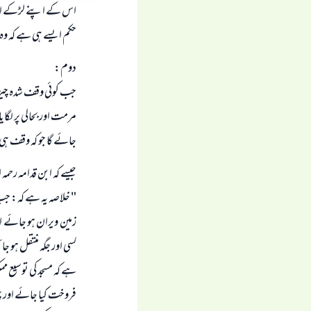
اس کے اپنے لڑکے اور ل
حکم ایسے ہی ہے کہ وہ
دوم:
جب کوئی وقف شدہ چیز 
مرمت اور بحالی پر لگای
جائے گا جو کہ وقف ہی
جیسے کہ ابن قدامہ رحمہ ا
" خلاصہ یہ ہے کہ: جب
زمین ویران ہو جائے ا
کسی اور جگہ منتقل ہو جا
ہے کہ مسجد کی توسیع مم
فروخت کیا جائے اور پھر