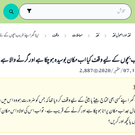
فقہ اور اصول فقہ
فقہ
معاملات
وقف
اپنا گھر اپنے غریب بچوں کے لیے
یب بچوں کے لیے وقف کیا اب مکان بوسیدہ ہو چکا ہے اور گرنے والا ہے
2,887
ر اپنے کسی بھی محتاج بیٹے یا بیٹی کے لیے وقف کر دیا تھا کہ جس کو ضرورت ہو وہ اس میں 
ل بعد اب مکان پرانا ہو چکا ہے اور گرنے کے قریب ہے، تو اب اس کی اولاد اس مکان کا
یا کچھ اور کریں؟