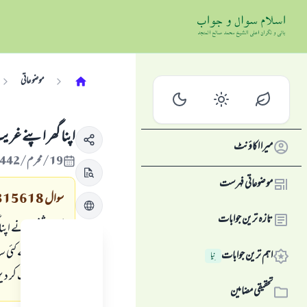
موضوعاتی
اپنا گھر اپنے غر
میرا اکاؤنٹ
19/محرم/1442 , 07/ستمبر/2020
موضوعاتی فہرست
سوال
315618
تازہ ترین جوابات
ایک شخص نے اپنا گھ
کی وفات کے کئی سا
اہم ترین جوابات
نِیا
اسے فروخت کر دیں 
تحقیقی مضامین