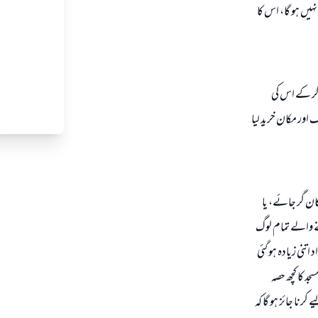
ہیں ہو گا، اس کا
کر کے اس کی
 اور مکان خرید لیا
ن گر جائے، یا
ے والے تمام لوگ
اتنی زیادہ ہو گئی
د کا کچھ حصہ
رنا جائز ہو گا کہ