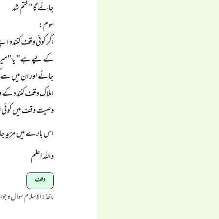
جائے گا" ختم شد
سوم:
اگر کوئی وقف کنندہ اپن
کے لیے ہے" یا "میری
جائے اور ان میں سے کوئ
املاک وقف کنندہ کے و
وصیت وقف میں کوئی ا
اس بارے میں مزید جاننے کے لیے
واللہ اعلم
وقف
ماخذ
:
الاسلام سوال و جو