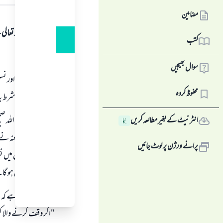
جواب کا متن
مضامین
ہمہ قسم کی حمد اللہ تع
کتب
اول:
سوال بھیجیں
صرف اپنی اولاد اور نس
محفوظ کردہ
جیسےکہ اس نے شرط یہ
امام بخاری رحمہ اللہ صح
انٹرنیٹ کے بغیر مطالعہ کریں
نِیا
"زبیر رضی اللہ عنہ ن
پرانے ورژن پر لوٹ جائیں
اس کو اس مکان میں نقص
رہنے کا حق نہیں ہو گا۔
زاد المستقنع میں ہے کہ
"اگر وقف کرنے والا کو