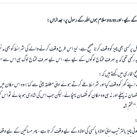
الی کے لیے، اور دورو و سلام ہوں اللہ کے رسول پر، بعد ازاں:
ل پر کسی بھی چیز کو وقف کرنا صحیح ہے، نیز اس طرح وقف کرنے والے کی شرائط کو بھی مد نظ
 رکھی تھی کہ یہ صرف محتاج لوگوں کے لیے ہے، اس لیے صرف محتاج لوگ ہی اس سے ا
یح بخاری میں کہتے ہیں کہ:
ے اپنے گھر کو وقف کیا اور شرائط طے کرتے ہوئے اپنی مطلقہ بیٹی سے کہا: وہ اس مکان م
ان نہ پہنچے اور نہ ہی وہ مکان کو نقصان پہنچائے، لیکن جب اس کی شادی ہو جائے تو اس 
" ختم شد
:
ئی چیز بالترتیب اپنی اولاد یا کسی کی اولاد کے لیے وقف کرتا ہے ، پھر مساکین کے لیے وق