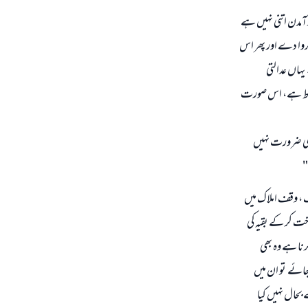
 آمدن اتنی نہیں ہے
روا دے اور پھر اس
یہاں عدالتی
 شرط ہے، اس صورت
ھی ضرورت نہیں
"
 ، وقف املاک میں
خت کر کے بقیہ کی
رنا ہے وہ بھی
جائے تو ان میں
حال نہیں کیا