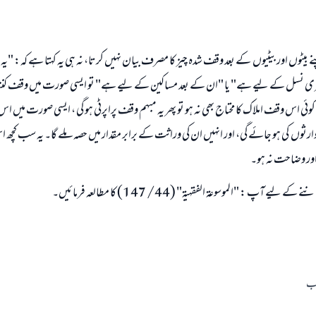
ے بیٹوں اور بیٹیوں کے بعد وقف شدہ چیز کا مصرف بیان نہیں کرتا، نہ ہی یہ کہتا ہے کہ: "یہ می
 نسل کے لیے ہے" یا "ان کے بعد مساکین کے لیے ہے" تو ایسی صورت میں وقف کنندہ 
ی اس وقف املاک کا محتاج بھی نہ ہو تو پھر یہ مبہم وقف پراپرٹی ہو گی ، ایسی صورت میں اس ک
ارثوں کی ہو جائے گی، اور انہیں ان کی وراثت کے برابر مقدار میں حصہ ملے گا۔ یہ سب 
ور وضاحت نہ ہو۔
 آپ : "الموسوعة الفقهية" (44/ 147) کا مطالعہ فرمائیں۔
اب