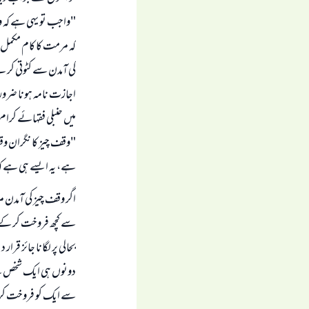
"واجب تو یہی ہے کہ وق
کہ مرمت کا کام مکمل
کی آمدن سے کٹوتی کر ل
اجازت نامہ ہونا ضرو
میں حنبلی فقہائے کرام 
"وقف چیز کا نگران و
ہے، یہ ایسے ہی ہے کہ 
اگر وقف چیز کی آمدن 
سے کچھ فروخت کر کے با
بحالی پر لگانا جائز ق
دونوں ہی ایک شخص نے 
سے ایک کو فروخت کر 