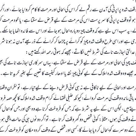
ف شدہ پراپرٹی کی آمدن سے رقم لے کر اس کی بحالی اور مرمت کا کام کروایا جائے، اور اگر
 ہو تو وقف پراپرٹی کا سر پرست اس کی مرمت کے لیے قرض لے سکتا ہے، یا خود مرمت ک
ے، یہ سب اس لیے ہے کہ وقف چیز دوبارہ بحال ہو جائے اور اس سے فائدہ اٹھایا جا سکے۔ 
ری ہے اور اسی طرح وقف شدہ چیز کو کرائے پر چڑھا کر کرائے کے ذریعے آمدن نہ ہونا
عدالتی اجازت نامے کی شرط نہیں لگاتے، جیسے کہ بہوتی رحمہ اللہ کہتے ہیں:
قف چیز کی بحالی اورمرمت کے لیے قرض لے سکتا ہے، یہاں سرکاری اجازت نامے کی ب
جیسے وہ وقف شدہ املاک کے لیے کوئی چیز نقد یا ادھار کیفیت کا تعین کیے بغیر خریدتا ہے۔
مرمت اور بحالی کے لیے ناکافی ہے نہ ہی کوئی قرض دینے کے لیے تیار ہے، تو نگرانِ وقف
قی ماندہ وقف کی مرمت کروائے؛ کیونکہ حنبلی فقہائے کرام وقف شدہ املاک کا کچھ حصہ فرو
رار دیتے ہیں، لیکن اس کے لیے یہ شرط ہے کہ جس کو فروخت کرنا ہے وہ بھی اور جس کو بحال ک
وقف کی ہوں، مثلاً: کوئی شخص دو گھر وقف کرتا ہے ، تو اگر دونوں ہی کی حالت پتلی ہو 
کے دوسرے کو بحال کر دیا جائے گا، کسی اور شخص کے وقف کردہ مکان کو فروخت کر کے ب