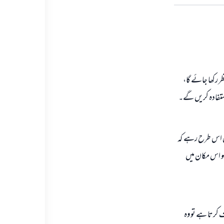
ر رکھا جائے گا،
ستفادہ کریں گے۔
یں اس طرح رہے کہ
کو اس مکان میں
ف کرتا ہے تو وہ