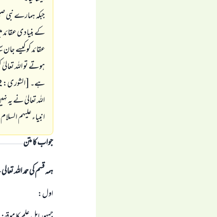
جبکہ ہمارے نبی صلی
کے بنیادی عقائد می
عقائد کو کیسے جان 
ہوتے تو اللہ تعالیٰ 
ہے۔ [الشورى: 52] اور کیوں فرماتا:
اللہ تعالیٰ نے یہ ن
انبیاء علیہم السل
جواب کا متن
ہمہ قسم کی حمد اللہ تع
اول: