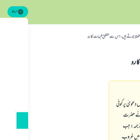
اردو
حفوظ ہوتے ہیں، اس سے متعلق شبہات کا رد
 رد
 دعویٰ پر کوئی
یٰ نے حضرت
رجمہ: جب
: میں غروب