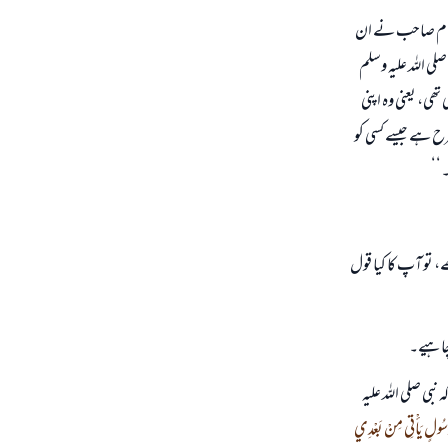
یز امام صاحب نے ان
ی اللہ علیہ وسلم
ھی، یعنی وہ اپنی
رح ہے جیسے کسی کو
۔‘‘
ے، تو آپ کا کیا قول
 چاہیے۔
بی صلی اللہ علیہ
بِرَسُولٍ يَأْتِي مِنْ بَعْدِي