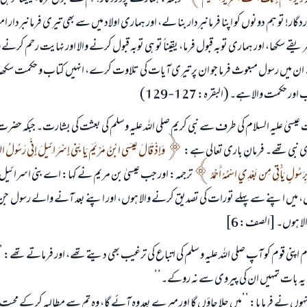
ةَ وَيُزَكِّيهِمْ إِنَّكَ أَنتَ الْعَزِيزُ الْحَكِيمُ
ترجمہ: ہمارے پروردگار! ہم سے قبول فرما، یقیناً تو ہی س
ر! تو ہم دونوں کو اپنا فرمانبردار بنا لے، اور ہماری اولاد میں سے بھی تیری فرمانبردار ا
سکھا، اور ہماری توبہ قبول فرما، یقیناً تو ہی توبہ قبول کرنے والا اور نہایت رحم کر
ے ان میں رسول مبعوث فرما جو ان پر تیری آیات کی تلاوت کرے، انہیں کتاب و حکمت سکھائ
ور حکمت والا ہے۔ (البقرہ: 127-129)
ٰ علیہ السلام کی طرف سے نبی کریم صلی اللہ علیہ وسلم کی بعثت کی بشارت۔ جبکہ حضرت عی
 نبی تھے۔ فرمانِ باری تعالی ہے:
وَإِذْ قَالَ عِيسَى ابْنُ مَرْيَمَ يَا بَنِي إِسْرَائِيلَ إِنِّي رَسُولُ اللَّهِ إ
 بِرَسُولٍ يَأْتِي مِن بَعْدِي اسْمُهُ أَحْمَدُ
ترجمہ: اور جب عیسیٰ بن مریم نے کہا: اے بنی اسرائیل! ی
، میں اپنے سے پہلے تورات کی تصدیق کرنے والا ہوں، اور اپنے بعد آنے والے رسول جن ک
لا ہوں۔ [الصف: 6]
سلام اپنی قوم کو آپ صلی اللہ علیہ و سلم کی اتباع کی ترغیب بھی دیتے تھے، اور فرماتے تھے: 
یہ بات تمہیں ان کی پیروی سے نہ روکے۔‘‘
نہوں نے فرمایا: ’’میں چلا جاؤں گا اور میرے بعد وہ آئے گا، وہ تم سے مطالبہ کر کے م