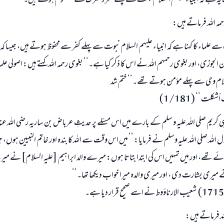
ف یہ ہے کہ انبیاء علیہم السلام بعثت سے پہلے کفر و شرک سے معصوم ہوتے ہیں۔
حمہ اللہ فرماتے ہیں:
لماء کا کہنا ہے کہ انبیاء علیہم السلام نبوت سے پہلے کفر سے محفوظ ہوتے ہیں، جیسا کہ 
 الجوزی، اور بغوی رحمہم اللہ نے اس کا ذکر کیا ہے۔‘‘ بغوی رحمہ اللہ کہتے ہیں: اصولی عل
لسلام وحی سے پہلے مؤمن ہوتے تھے۔‘‘ ختم شد
شكلت ‘‘ (1/181)
 نبی کریم صلی اللہ علیہ و سلم کے بارے میں اس مسئلے پر حدیثِ عرباض بن ساریہ رضی اللہ عنہ
ل اللہ صلی اللہ علیہ وسلم نے فرمایا: ’’ میں اس وقت سے اللہ کا بندہ اور خاتم النبیین ہوں،
ئے تھے، اور میں تمہیں اس کی ابتدا بتاتا ہوں: میرے والد ابراہیم [علیہ السلام] نے می
ے میری بشارت دی ، اور میری والدہ میرا خواب دیکھا تھا۔‘‘
لہ فرماتے ہیں: