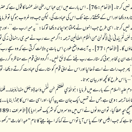
ہونے والوں کو پسند نہیں کرتا۔[الأنعام: 76]۔ اس بارے میں ابن عباس رضی اللہ عنہما کا قول ہے
رہ دیکھا اور اس کے چمکتے رہنے تک اس کی عبادت کی، لیکن جب وہ غروب ہو گیا تو فرما
 نہیں کرتا۔ اسی طرح جب انہوں نے چمکتا ہوا چاند دیکھا تو کہا: ’’یہ میرا رب ہے‘‘، اور 
:
لَئِن لَّمْ يَهْدِنِي رَبِّي لَأَكُونَنَّ مِنَ الْقَوْمِ الضَّالِّينَ
ترجمہ: اگر میرے رب نے میری رہنمائی نہ کی تو میں
لوگوں میں سے ہو جاؤں گا۔[الأنعام: 77]۔ یہ آیت واضح طور پر اس بات پر دلالت کرتی ہے کہ وہ س
 بات ان پر ظاہر ہوئی کہ ستارے رب بننے کے لائق نہیں۔ اگر وہ اپنی قوم سے مناظرہ کر رہے 
: ’’پھر جب رات نے اسے ڈھانپا اور اس نے اپنی قوم کو ستارے کی عبادت کرتے دیکھا، تو
– یا اس طرح کا کچھ اور بیان ہوتا۔
 علیہ السلام کے بارے میں فرمایا:
هُوَ الَّذِي خَلَقَكُم مِّن نَّفْسٍ وَاحِدَةٍ وَجَعَلَ مِنْهَا زَوْجَهَا... فَلَمَّ
َاهُمَا
ترجمہ: وہی ہے جس نے تمہیں ایک جان سے پیدا کیا، اور اسی سے اس کا جوڑا بنایا..
ے کہ جب ابلیس حوّا کے پاس آیا تو اس نے کہا کہ اپنے بیٹے کا نام "عبد الحارث" رکھو،