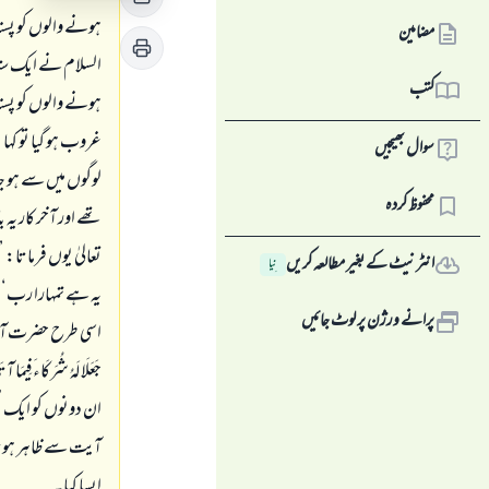
مضامین
السلام نے ایک ستا
کتب
ہونے والوں کو پسند
غروب ہو گیا تو کہا
سوال بھیجیں
محفوظ کردہ
تھے اور آخر کار یہ
تعالیٰ یوں فرماتا
انٹرنیٹ کے بغیر مطالعہ کریں
نِیا
یہ ہے تمہارا رب‘‘ 
پرانے ورژن پر لوٹ جائیں
اسی طرح حضرت آدم
جَعَلَا لَهُ شُرَكَاءَ فِيمَا آت
آیت سے ظاہر ہوتا ہ
ایسا کیا۔