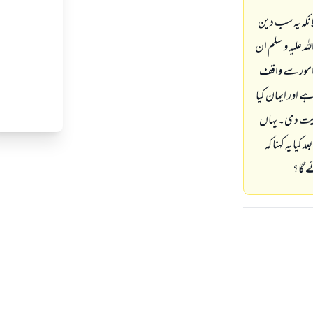
لانکہ یہ سب دین
ہ علیہ و سلم ان
ن امور سے واقف
ے اور ایمان کیا
و ہدایت دی۔ یہاں
کیا یہ کہنا کہ
ے گا؟