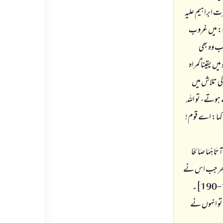
 کہ حضرت ابراہیم علیہ
یا: میں غروب
جب وہ بھی
 یقیناً گمراہ
چے رب کی تلاش میں
ہوتے، تو اللہ
 کہا: اے قوم!
ا آتَاهُمَا صَالِحًا
. پھر جب اس نے
ان دونوں کو ایک صحیح بچہ عطا کیا، تو ان دونوں نے اس میں دوسروں کو شریک ٹھہرا دیا) [الأعراف: 189-190]۔
 تو انہوں نے