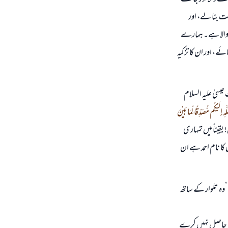
ننے والا اور جاننے
مت بنا لے، اور
نے والا ہے۔ ہمارے
ے، اور ان کا تزکیہ
سیٰ علیہ السلام
ِلَيْكُم مُّصَدِّقًا لِّمَا بَيْنَ
قیناً میں تمہاری
ا نام احمد ہے ان
’’وہ تلوار کے ساتھ
حبت حاصل نہیں کرے