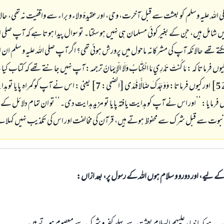
 اللہ علیہ وسلم کو بعثت سے قبل آخرت، وحی، اور عقیدۂ ولاء و براء سے واقفیت نہ تھی، حا
ں شامل ہیں، جن کے بغیر کوئی مسلمان ہی نہیں ہو سکتا۔ تو سوال پیدا ہوتا ہے کہ آپ صلی الل
سکتے تھے حالانکہ آپ کی مشرکانہ ماحول میں پرورش ہوئی تھی؟ اگر آپ صلی اللہ علیہ و سلم ا
کیوں فرماتا کہ :
مَا كُنتَ تَدْرِي مَا الْكِتَابُ وَلَا الْإِيمَانُ
ترجمہ: آپ نہیں جانتے تھے کہ کتاب کیا ہ
وَوَجَدَكَ ضَالًّا فَهَدَى
[الضحى: 7] یعنی : اس نے آپ کو گمراہ پایا ت
ہیں فرمایا: ’’اور اس نے آپ کو ہدایت یافتہ پایا تو مزید ہدایت دی۔‘‘ تو ان تمام دلائل کے بعد 
ام نبوت سے قبل شرک سے محفوظ ہوتے ہیں، قرآن کی مخالفت اور اس کی تکذیب نہیں کہلائ
الی کے لیے، اور دورو و سلام ہوں اللہ کے رسول پر، بعد ازاں: