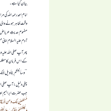
بیان کیا ہے۔
امام احمد رحمہ اللہ کی
وقت ظاہر ہونے والی نش
مفہوم حدیثِ عرباض بن
آدم علیہ السلام اپنی 
پھر آپ صلی اللہ علیہ
کے اس فرمان کا مط
’’وسأنبئكم بتأويل ذلك
پہلی دلیل: آپ صلی اللہ
جب حضرت ابراہیم اور ا
مُسْلِمَيْنِ لَكَ وَمِن ذُرِّيَّتِنَا