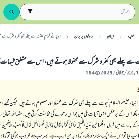
عقیدہ
ایمان
رسولوں پرایمان
انبیائے کرام بعثت سے پہلے بھی کفر و شرک سے م
ت سے پہلے بھی کفر و شرک سے محفوظ ہوتے ہیں، اس سے متعلق شبہات کا
184
کہ انبیاء علیہم السلام نبوت سے پہلے بھی شرک سے محفوظ اور معصوم ہوتے ہیں، لیکن مجھے اس
، بلکہ اس کے برعکس ایسی آیات ملی ہیں جو اس دعوے کی مخالفت کرتی ہیں۔ مثلاً اللہ تعال
م کے بارے میں فرمایا:
فَلَمَّا جَنَّ عَلَيْهِ اللَّيْلُ رَأَىٰ كَوْكَبًا قَالَ هَٰذَا رَبِّي فَلَمَّا أَفَلَ قَالَ لَا أُحِبُّ الْآفِلِينَ
ت
لیا تو اس نے ایک ستارہ دیکھا، کہا: یہ میرا رب ہے، پھر جب وہ غروب ہو گیا تو کہا