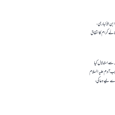
ابن الأنباری،
مائے کرام کا اتفاق
 سے استدلال کیا
 جب آدم علیہ السلام
رے لیے دعا کی،