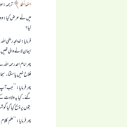
اسْمُهُ أَحْمَدُ
ترجمہ: او
میں نے عرض کیا: وہ یہ
کیا؟
فرمایا: خدیجہ رضی اللہ
ایمان لانے والی تھیں
پھر امام احمد رحمہ الل
فلاح نہیں پا سکتا۔ سبح
پھر فرمایا: ’’جب آپ ص
گئے۔ کیا یہ ولادت کے
بتوں پر ذبح کیا گیا 
پھر فرمایا: ’’علمِ کلام 