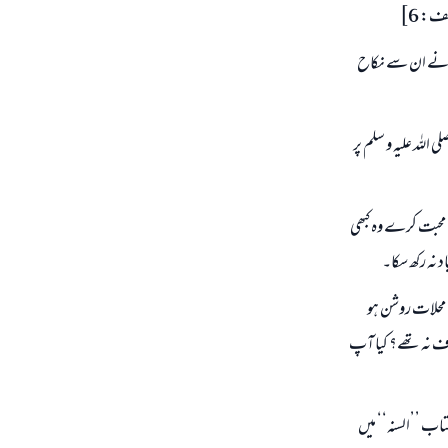
ف: 6]
لم نے ان سے نکاح
اللہ علیہ و سلم پر
سے محبت کرے وہ کبھی
د نہ رکھ سکا۔
 محلات روشن ہو
اف نہ تھے؟ کیا آپ
کتاب ’’السنہ‘‘ میں