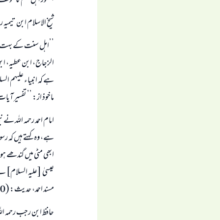
جمہور اہل علم کا موق
شیخ الاسلام ابن تیمیہ ر
’’اہل سنت کے بہت سے ع
الزجاج، ابن عطیہ، ابن
ہے کہ انبیاء علیہم ا
ماخوذ از: ’’ تفسیر آیات أ
امام احمد رحمہ اللہ نے
ہے، وہ کہتے ہیں کہ رسو
ابھی مٹی میں گندھے ہو
عیسیٰ [علیہ السلام] ن
مسند احمد، حدیث: (17150) شعیب الارناؤوط نے اسے صحیح قرار دیا ہے۔
حافظ ابن رجب رحمہ ال