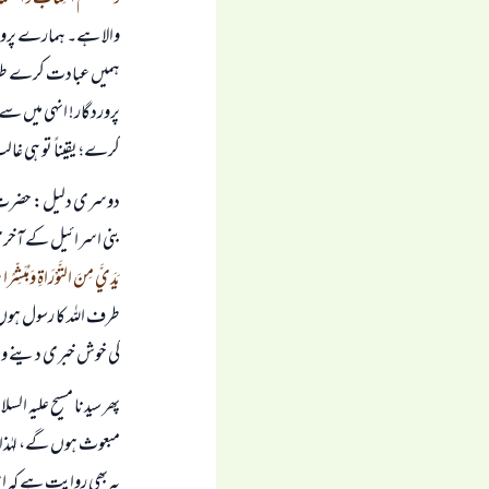
وَيُعَلِّمُهُمُ الْكِتَابَ وَالْحِكْمَ
والا ہے۔ ہمارے پروردگا
ہمیں عبادت کرے طریقے 
پروردگار! انہی میں س
کرے؛ یقیناً تو ہی غالب ا
دوسری دلیل: حضرت عیسی
بنی اسرائیل کے آخری
يَدَيَّ مِنَ التَّوْرَاةِ وَمُبَشِّرًا
طرف اللہ کا رسول ہوں
کی خوش خبری دینے وا
پھر سیدنا مسیح علیہ ال
مبعوث ہوں گے، لہٰذا 
یہ بھی روایت ہے کہ ا