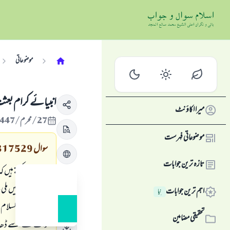
موضوعاتی
انبیائے کرام بعث
میرا اکاؤنٹ
27/محرم/1447 , 22/جولائی/2025
موضوعاتی فہرست
سوال
317529
تازہ ترین جوابات
ہم ہمیشہ کہتے ہیں 
واضح دلیل نہیں ملی
اہم ترین جوابات
نِیا
ابراہیم علیہ السلا
تحقیقی مضامین
رات نے اسے ڈھانپ 