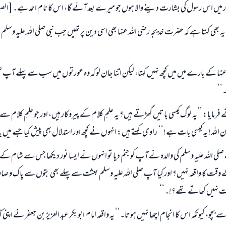
ر میں اس رسول کی بشارت دینے والا ہوں جو میرے بعد آئے گا، اس کا نام احمد ہے۔[الص
(مسلم : 1893)
 بھی کہتا ہے کہ حضرت خدیجہ رضی اللہ عنہا بھی اسی دین پر تھیں جب نبی صلی اللہ علیہ وس
ابھی تعاون کریں
 عنہا کے بارے میں میں کچھ نہیں کہتا، لیکن اتنا جان لو کہ وہ عورتوں میں سب سے پہلے آپ صلی 
۔‘‘
ہ نے فرمایا: ’’یہ لوگ کیسی باتیں گھڑتے ہیں؟ یہ علمِ کلام کے پیروکار ہیں، اور جو علمِ کلام 
ان اللہ! یہ کیسی بات ہے!‘‘ راوی کہتے ہیں: انہوں نے کچھ اور استدلال بھی پیش کیا جسے میں یا
لی اللہ علیہ وسلم کی والدہ نے آپ کو جنم دیا تو انہوں نے ایسا نور دیکھا جس سے شام کے
 وقت کا واقعہ نہیں؟ اور کیا آپ صلی اللہ علیہ وسلم بعثت سے پہلے بھی بتوں سے پاک و ص
گوشت نہیں کھاتے تھے؟!۔‘‘
سے بچو، کیونکہ اس کا انجام اچھا نہیں ہوتا۔‘‘ یہ واقعہ امام ابو بکر عبد العزیز بن جعفر نے اپنی 