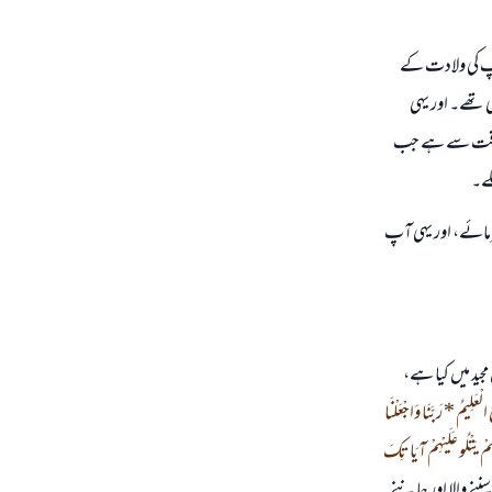
ر آپ کی ولادت کے
 تھے۔ اور یہی
اس وقت سے ہے جب
لے۔
رمائے، اور یہی آپ
مجید میں کیا ہے،
الْعَلِيمُ * رَبَّنَا وَاجْعَلْنَا
هُمْ يَتْلُو عَلَيْهِمْ آيَاتِكَ