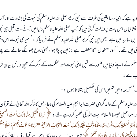
 مراد یہ ہے کہ انبیاء سابقین کی طرف سے نبی کریم صلی اللہ علیہ و سلم کی نبوت کی بشارت او
انیاں اس بات پر دلالت کرتی ہیں کہ آپ صلی اللہ علیہ وسلم دنیا میں آنے سے قبل ہی نبی
 ساریہ میں ہے، جس میں نبی کریم صلی اللہ علیہ و سلم نے فرمایا کہ: ’’میری نبوت 
مٹی میں تھے۔‘‘ اور "منجدل" کا مطلب ہے: زمین پر پڑا ہوا، یعنی روح پھونکے جانے سے پہ
 وسلم نے اپنے دنیا میں ظہور سے قبل اپنی نبوت اور عظمت کے ذکر کے تین دلائل بیان ف
لب ہے:
‘‘ ترجمہ: میں تمہیں اس کی تفصیل بتلاتا ہوں :-
 علیہ و سلم کے والد گرامی حضرت ابراہیم علیہ السلام کی دعا، جس کا ذکر اللہ تعالیٰ نے قرآن 
سماعیل علیہما السلام بیت اللہ کی تعمیر کر رہے تھے:
رَبَّنَا تَقَبَّلْ مِنَّا إِنَّكَ أَنتَ السَّمِيعُ 
 أُمَّةً مُّسْلِمَةً لَّكَ وَأَرِنَا مَنَاسِكَنَا وَتُبْ عَلَيْنَا إِنَّكَ أَنتَ التَّوَّابُ الرَّحِيمُ * رَبَّنَا وَابْعَثْ فِيهِمْ رَسُولًا مِّنْ