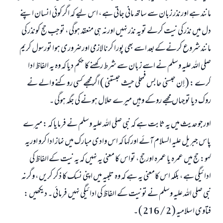
مانند ہے اورنذر زبان سے ساتھ مانی جاتی ہے ، اس لیے کہ اگرکوئي انسان اپنے
دل میں نذر کی نیت کرلے تویہ نذر نہيں اورنہ ہی منعقد ہوگي ، توجب حج کونذر کی
مانندشروع کرنےکےبعد اسے بھی پورا کرنا لازمی اورضروری ہوا تورسول کریم
صلی اللہ علیہ وسلم نے اسے زبان سے شرط رکھنے کا حکم دیا کہ وہ یہ الفاظ ادا
کرے : ( إن حبسني حابس فمحلي حيث حبستني ) اگرمجھے کسی روکنے والے نے
روک دیا توجہاں مجھے روکے وہیں میرے حلال ہونے کی جگہ ہوگي ۔
اورجوحدیث میں یہ ثابت ہے کہ نبی صلی اللہ علیہ وسلم نے فرمایا کہ : میرے
پاس جبریل علیہ السلام آئے اورکہا کہ اس وادی مبارک میں نماز ادا کرو اوریہ
کہو: حج میں عمرہ یا عمرہ اورحج ، تواس کا معنی یہ نہيں کہ یہ نیت کےالفاظ کی
ادائيگي ہے ، بلکہ اس کامعنی یہ ہے کہ وہ تلبیہ میں اپنی نسک کا ذکر کريں ، وگرنہ
نبی صلی اللہ علیہ وسلم نے تونیت کے الفاظ کی ادائيگي نہيں فرمائي ۔ دیکھیں :
فتاوی اسلامیہ ( 2 / 216 ) ۔