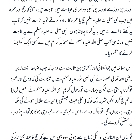
اورنہ ہی روزے اورنہ ہی کسی دوسری عبادت میں ثابت ہيں ، حتی کہ حج اورعمرہ
جواب نمبر 110845 نے نکاح ٹوٹنے سے بچایا۔
میں جب نبی صلی اللہ علیہ وسلم حج یا عمرہ کا ارادہ کرتے تویہ ثابت نہيں کہ آپ
یہ کہتے : اے اللہ میں یہ یہ کرنا چاہتا ہوں ، نبی صلی اللہ علیہ وسلم سے یہ ثابت
امت مسلمہ کے واسطے جوابات پیش کرنے کے لیے ہماری مدد کریں
نہيں اورنہ ہی آپ صلی اللہ علیہ وسلم نے صحابہ کرام میں سے کسی ایک کوایسا
رسول اللہ صلی اللہ علیہ و سلم کا فرمان ہے:
کرنے کا حکم دیا ۔
نیکی کی رہنمائی کرنے والے کو بھی نیکی کرنے والے کے برابر اجر ملتا ہے۔
اس معاملہ میں جوانتہائي اورآخری چيزثابت ہے وہ یہ کہ جب ضباعۃ بنت زبیر
(مسلم : 1893)
رضي اللہ تعالی عنہما نے نبی صلی اللہ علیہ وسلم سے یہ شکایت کی کہ وہ حج اورعمرہ
توکرنا چاہتی ہے لیکن بیمار ہے تورسول کریم صلی اللہ علیہ وسلم نے انہيں فرمایا
ابھی تعاون کریں
کہ تم حج کرو لیکن شرط رکھ لو کہ ( محلي حيث حبستني ) میرے حلال ہونے کی جگہ
وہی ہے جہاں مجھے توروک دے ، اس لیے تیرے لیے وہی ہوگا جوتواپنے رب
پرمستثنی کردے گی ۔
تویہاں ان الفاظ کی ادائيگي زبان سے ہوئي ، وہ بھی اس لیے کہ حج کا عقد بھی نذر کی