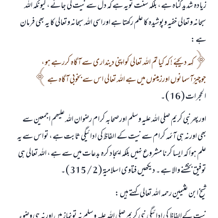
زيادہ شدید گناہ ہے ، بلکہ سنت تویہ ہے کہ دل سے نیت کی جائے ، کیونکہ اللہ
سبحانہ وتعالی خفیہ وپوشیدہ کا علم رکھتا ہے اوراسی اللہ سبحانہ وتعالی کا یہ بھی فرمان
ہے :
کہہ دیجئے ! کہ کیا تم اللہ تعالی کواپنی دینداری سے آگاہ کررہے ہو ،
جوچيزآسمانوں اورزمینوں میں ہے اللہ تعالی اس سے بخوبی آگاہ ہے
الحجرات ( 16 ) ۔
اورپھرنبی کریم صلی اللہ علیہ وسلم اورصحابہ کرام رضوان اللہ علیھم اجمعین سے
بھی اورنہ ہی آئمہ کرام سے نیت کے الفاظ کی ادائيگي ثابت ہے ، تواس سے یہ
علم ہوا کہ ایسا کرنا مشروع نہيں بلکہ ایجاد کرہ بدعات میں سے ہے ، اللہ تعالی ہی
توفیق بخشنے والا ہے ۔ دیکھیں فتاوی اسلامیۃ ( 2 / 315 ) ۔
شیخ ابن عثیمین رحمہ اللہ تعالی کہتے ہیں :
نیت کےالفاظ کی ادائيگي نبی کریم صلی اللہ علیہ وسلم نہ تونماز میں اورنہ ہی وضوء