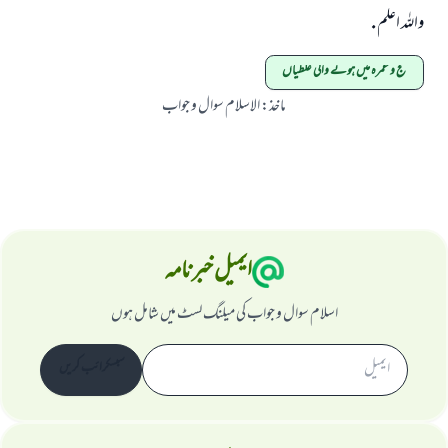
واللہ اعلم .
حج و عمرہ میں ہونے والی غلطیاں
ماخذ
:
الاسلام سوال و جواب
ایمیل خبرنامہ
اسلام سوال و جواب کی میلنگ لسٹ میں شامل ہوں
سبسکرائب کریں