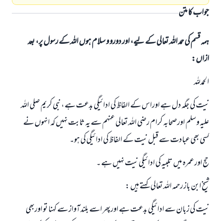
جواب کا متن
ہمہ قسم کی حمد اللہ تعالی کے لیے، اور دورو و سلام ہوں اللہ کے رسول پر، بعد
ازاں:
الحمدللہ
نیت کی جگہ دل ہے اوراس کے الفاظ کی ادائيگي بدعت ہے ، نبی کریم صلی اللہ
علیہ وسلم اورصحابہ کرام رضي اللہ تعالی عنہم سے یہ ثابت نہیں کہ انہوں نے
کسی بھی عبادت سے قبل نیت کے الفاظ کی ادائيگي کی ہو۔
حج اورعمرہ میں تلبیہ کی ادائيگي نیت نہيں ہے ۔
شیخ ابن باز رحمہ اللہ تعالی کہتے ہیں :
نیت کی زبان سے ادائيگي بدعت ہے اورپھر اسے بلند آواز سے کہنا تو اوربھی