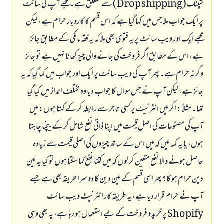
شپنگ (
shipping
Drop
) سے متعلق ہے۔ مجھے آپ کی سائٹ
پر ایک جواب ملا جس میں کہا گیا ہے کہ اس قسم کا کاروبار حرام ہے، لیکن
مجھے ایک اور ویب سائٹ پر یہ فتوی بھی ملا کہ یہ فقہ مالکی کے مطابق جائز
ہے، اس کے مطابق اگر فروخت کی جانے والی چیز کھانا نہیں ہے تو جائز
وگرنہ حرام ہے۔ پھر آپ کی ویب سائٹ پر ایک اور جواب میں کہا گیا کہ یہ
جائز ہے، لیکن آپ نے جس سوال کا جواب دیا وہ مختلف انداز میں کیا گیا
تھا۔ مثلاً : اگر میں انٹرنیٹ پر کسی تاجر سے رابطہ کر کے کہتا ہوں: میں
آپ کی مصنوعات کی اصل قیمت میں اپنا ذاتی نفع شامل کر کے بیچنا چاہتا
ہوں، یا یہ کہہ لیں کہ میں اس کے ساتھ چیزوں کی اصلی قیمت سے زیادہ
حاصل ہونے والا نفع متعین کر لوں کہ میں کتنا نفع کما سکتا ہوں تو کیا یہ لین
دین حرام ہو گا؟ پھر اسی قسم کے لین دین کا دوسرا طریقہ بھی ہے جسے
آپ نے حرام قرار دیا ہے، یہ طریقہ کار انٹرنیٹ ویب سائٹ
Shopify
پر خرید و فروخت کے لیے استعمال ہو رہا ہے، یہ بھی وہی