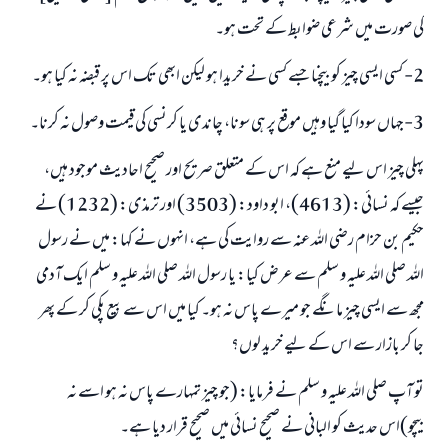
کی صورت میں شرعی ضوابط کے تحت ہو۔
2- کسی ایسی چیز کو بیچنا جسے کسی نے خریدا ہو لیکن ابھی تک اس پر قبضہ نہ کیا ہو۔
3-جہاں سودا کیا گیا وہیں موقع پر ہی سونا، چاندی یا کرنسی کی قیمت وصول نہ کرنا۔
پہلی چیز اس لیے منع ہے کہ اس کے متعلق صریح اور صحیح احادیث موجود ہیں،
جیسے کہ نسائی: (4613)، ابو داود: (3503) اور ترمذی: (1232) نے
حکیم بن حزام رضی اللہ عنہ سے روایت کی ہے، انہوں نے کہا: میں نے رسول
اللہ صلی اللہ علیہ و سلم سے عرض کیا: یا رسول اللہ صلی اللہ علیہ و سلم ایک آدمی
مجھ سے ایسی چیز مانگے جو میرے پاس نہ ہو۔ کیا میں اس سے بیع پکی کر کے پھر
جا کر بازار سے اس کے لیے خرید لوں؟
تو آپ صلی اللہ علیہ و سلم نے فرمایا: (جو چیز تمہارے پاس نہ ہو اسے نہ
بیچو)اس حدیث کو البانی نے صحیح نسائی میں صحیح قرار دیا ہے۔