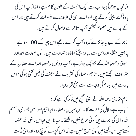
چنانچہ یہ تاجر کی جانب سے ایک ایجنٹ کے طور پر کام ہے، لہذا آپ اس کی
پروڈکٹ پیش کرتے ہیں اور اسے اسی کی طرف سے فروخت کرتے ہیں پھر اس
کے بدلے میں معلوم کمیشن آپ تاجر سے وصول کرتے ہیں۔
تاجر کے لیے یہ جائز ہے کہ وہ آپ کو کہے: مجھے اس چیز کے 100 روپے
چاہییں مثلاً، اور اس سے زیادہ جتنے کماؤ وہ تمہارے ہیں۔ تو یہ صورت احمد اور
اسحاق رحمہما اللہ کے نزدیک جائز ہے، آپ دونوں رحمہما اللہ اسے مضاربہ کے
مترادف سمجھتے ہیں۔ تاہم، علماء کی اکثریت نے ایجنٹ کی فیس کتنی ہو گی؟ اس
بارے میں ابہام کی وجہ سے اسے منع قرار دیا۔
امام بخاری رحمہ اللہ نے اپنی صحیح میں ذکر کیا ہے کہ:
" باب ہے دلال کی اجرت کا۔ ابن سیرین، عطاء، ابراہیم اور حسن بصری رحمہم
اللہ دلال کی اجرت میں کوئی حرج نہیں دیکھتے۔ سیدنا ابن عباس رضی اللہ عنہما
کہتے ہیں: یہ کہنے میں کوئی حرج نہیں ہے کہ اس کپڑے کو بیچ دو، اور اتنی قیمت