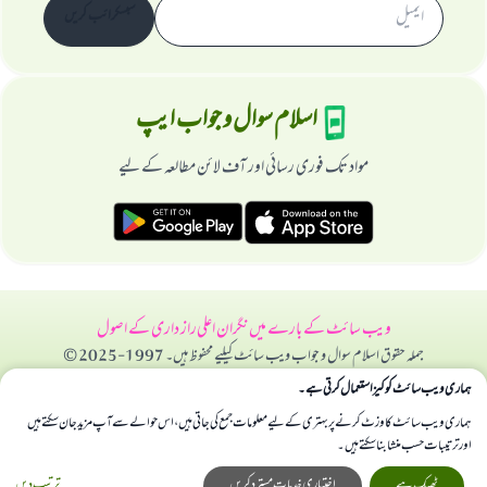
سبسکرائب کریں
اسلام سوال و جواب ایپ
مواد تک فوری رسائی اور آف لائن مطالعہ کے لیے
ویب سائٹ کے بارے میں
نگران اعلی
راز داری کے اصول
جملہ حقوق اسلام سوال و جواب ویب سائٹ کیلیے محفوظ ہیں۔ 1997-2025 ©
ہماری ویب سائٹ کوکیز استعمال کرتی ہے۔
ہماری ویب سائٹ کا وزٹ کرنے پر بہتری کے لیے معلومات جمع کی جاتی ہیں، اس حوالے سے آپ مزید جان سکتے ہیں
اور ترتیبات حسب منشا بنا سکتے ہیں۔
ٹھیک ہے
اختیاری خدمات مسترد کریں
ترتیب دیں