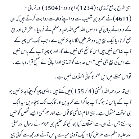
اسی طرح جامع ترمذی: (1234)، ابو داود: (3504) اور نسائی:
(4611) نے عمرو بن شعیب سے وہ اپنے والد سے روایت کرتے ہیں کہ ان
کے دادا نے بیان کیا : رسول اللہ صلی اللہ علیہ و سلم نے فرمایا: "قرض اور بیع
جمع کرنا، یا ایک بیع میں دو شرطیں لگانا جائز نہیں ہے، جب تک جس چیز کے
آپ ضامن نہیں ہیں اس کا نفع بھی نہیں ملے گا، اور جو چیز آپ کے پاس نہیں
ہے اس کی بیع بھی نہیں" اس حدیث کو ترمذی اور البانی نے صحیح قرار دیا ہے۔
تو اس مسئلے میں اہل علم کا کوئی اختلاف نہیں ہے۔
ابن قدامہ رحمہ اللہ المغنی ( 4 / 155 ) میں کہتے ہیں: ایسی چیز کو بیچنا جائز نہیں جو
آپ کے پاس نہ ہو کہ آپ جا کر اسے خریدیں اور گاہک تک پہنچا دیں، یہ ایک
ہی موقف منقول ہے۔ یہی امام شافعی کا قول ہے اور ہم کسی ایسے شخص کو نہیں
جانتے جس نے ان سے اختلاف کیا ہو، کیونکہ حکیم بن حزام نے رسول اللہ صلی
اللہ علیہ و سلم سے عرض کیا: ایک آدمی میرے پاس آئے اور مجھ سے کوئی چیز