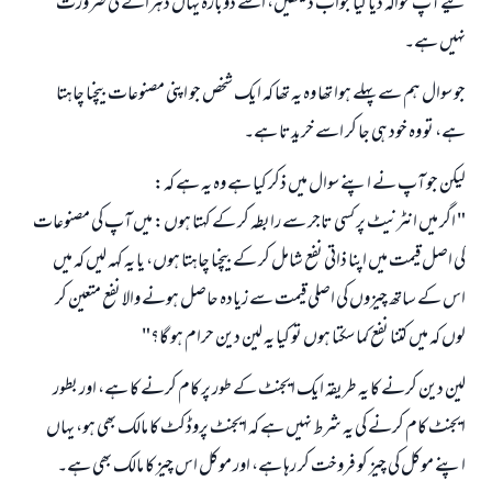
لیے آپ حوالہ دیا گیا جواب دیکھیں، اسے دوبارہ یہاں دہرانے کی ضرورت
نیکی کی رہنمائی کرنے والے کو بھی نیکی کرنے والے کے برابر اجر ملتا ہے۔
نہیں ہے۔
(مسلم : 1893)
جو سوال ہم سے پہلے ہوا تھا وہ یہ تھا کہ ایک شخص جو اپنی مصنوعات بیچنا چاہتا
ہے، تو وہ خود ہی جا کر اسے خریدتا ہے۔
ابھی تعاون کریں
لیکن جو آپ نے اپنے سوال میں ذکر کیا ہے وہ یہ ہے کہ:
" اگر میں انٹرنیٹ پر کسی تاجر سے رابطہ کر کے کہتا ہوں: میں آپ کی مصنوعات
کی اصل قیمت میں اپنا ذاتی نفع شامل کر کے بیچنا چاہتا ہوں، یا یہ کہہ لیں کہ میں
اس کے ساتھ چیزوں کی اصلی قیمت سے زیادہ حاصل ہونے والا نفع متعین کر
لوں کہ میں کتنا نفع کما سکتا ہوں تو کیا یہ لین دین حرام ہو گا؟"
لین دین کرنے کا یہ طریقہ ایک ایجنٹ کے طور پر کام کرنے کا ہے، اور بطور
ایجنٹ کام کرنے کی یہ شرط نہیں ہے کہ ایجنٹ پروڈکٹ کا مالک بھی ہو، یہاں
اپنے موکل کی چیز کو فروخت کر رہا ہے، اور موکل اس چیز کا مالک بھی ہے۔