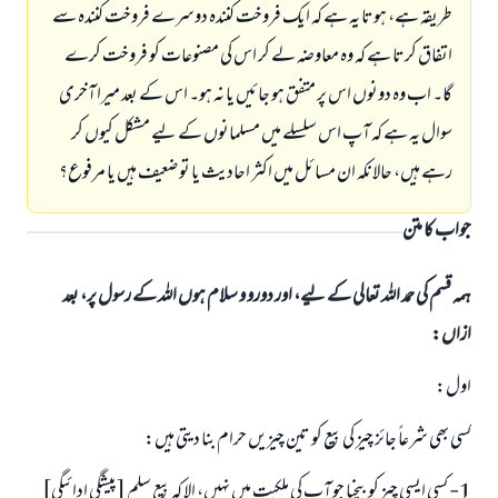
طریقہ ہے، ہوتا یہ ہے کہ ایک فروخت کنندہ دوسرے فروخت کنندہ سے
اتفاق کرتا ہے کہ وہ معاوضہ لے کر اس کی مصنوعات کو فروخت کرے
گا۔ اب وہ دونوں اس پر متفق ہو جائیں یا نہ ہو۔ اس کے بعد میرا آخری
سوال یہ ہے کہ آپ اس سلسلے میں مسلمانوں کے لیے مشکل کیوں کر
رہے ہیں، حالانکہ ان مسائل میں اکثر احادیث یا تو ضعیف ہیں یا مرفوع؟
جواب کا متن
ہمہ قسم کی حمد اللہ تعالی کے لیے، اور دورو و سلام ہوں اللہ کے رسول پر، بعد
ازاں:
اول:
کسی بھی شرعاً جائز چیز کی بیع کو تین چیزیں حرام بنا دیتی ہیں:
1- کسی ایسی چیز کو بیچنا جو آپ کی ملکیت میں نہیں، الا کہ بیع سلم [پیشگی ادائیگی]