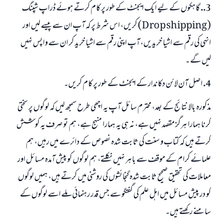
3.. گاہکوں کے لیے ایک ایجنٹ کے طور پر کام کرتے ہوئے ڈراپ شپنگ
(
shipping
Drop
) کریں، اس شرط پر کہ آپ ان سے پیسے لیں اور
انہی کی رقم سے اشیا خریدیں، آپ اپنی رقم سے اشیا خرید کر ان سے واپس نہیں
لیں گے ۔
4. اصل آن لائن دکاندار کے ایجنٹ کے طور پر کام کریں۔
مذکورہ بالا نتائج کے بعد، محترم سائل آپ یہ اچھی طرح سمجھ لیں کہ لوگوں پر سختی
کرنا ہمارا ہرگز مقصد نہیں ہے، نہ ہی یہ ہمارا منہج ہے، ہم تو صرف یہ کوشش
کرتے ہیں کہ کتاب و سنت کی ثابت شدہ نصوص کے دائرے میں رہیں، ہم
علمائے کرام کے موقف سے باہر نہیں نکلتے، ہم لوگوں کو پیش آمدہ مسائل اور
معاملات کی تحقیق صحیح ثابت شدہ گنجائشوں کی روشنی میں کرتے ہیں، ہمیں لوگوں
کو در پیش مسائل میں اہل علم کی گفتگو سے جس قدر رہنمائی ملے اسے لوگوں کے
سامنے رکھتے ہیں۔