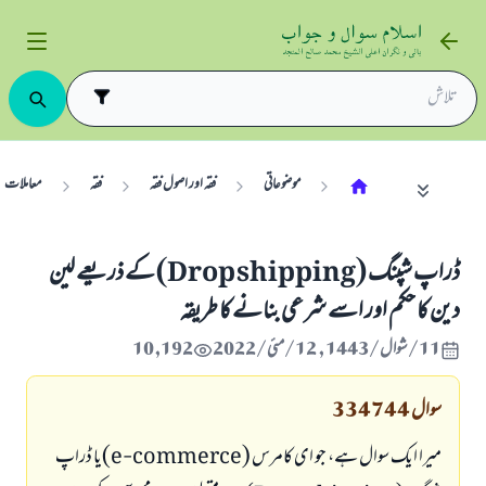
موضوعاتی
فقہ اور اصول فقہ
فقہ
معاملات
ڈراپ شپنگ (Drop shipping) کے ذریعے لین
دین کا حکم اور اسے شرعی بنانے کا طریقہ
11/شوال/1443 , 12/مئی/2022
10,192
سوال
334744
میرا ایک سوال ہے، جو ای کامرس (
e-commerce
)یا ڈراپ