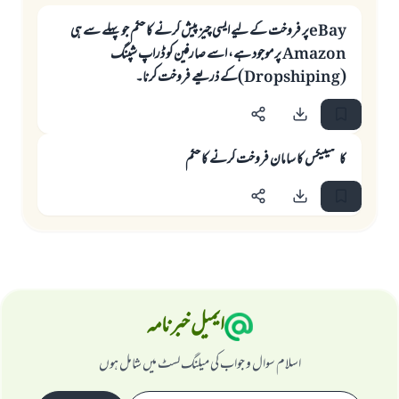
eBayپر فروخت کے لیے ایسی چیز پیش کرنے کا حکم جو پہلے سے ہی
Amazon پر موجود ہے، اسے صارفین کو ڈراپ شپنگ
(Dropshiping)کے ذریعے فروخت کرنا۔
کاسمیٹیکس کا سامان فروخت کرنے کا حکم
ایمیل خبرنامہ
اسلام سوال و جواب کی میلنگ لسٹ میں شامل ہوں