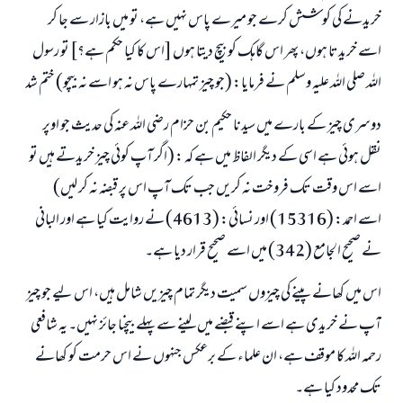
خریدنے کی کوشش کرے جو میرے پاس نہیں ہے، تو میں بازار سے جا کر
اسے خریدتا ہوں، پھر اس گاہک کو بیچ دیتا ہوں [اس کا کیا حکم ہے؟] تو رسول
اللہ صلی اللہ علیہ وسلم نے فرمایا: (جو چیز تمہارے پاس نہ ہو اسے نہ بیچو) ختم شد
دوسری چیز کے بارے میں سیدنا حکیم بن حزام رضی اللہ عنہ کی حدیث جو اوپر
نقل ہوئی ہے اسی کے دیگر الفاظ میں ہے کہ : (اگر آپ کوئی چیز خریدتے ہیں تو
اسے اس وقت تک فروخت نہ کریں جب تک آپ اس پر قبضہ نہ کر لیں)
اسے احمد: (15316) اور نسائی: (4613) نے روایت کیا ہے اور البانی
نے صحیح الجامع (342) میں اسے صحیح قرار دیا ہے۔
اس میں کھانے پینے کی چیزوں سمیت دیگر تمام چیزیں شامل ہیں، اس لیے جو چیز
آپ نے خریدی ہے اسے اپنے قبضے میں لینے سے پہلے بیچنا جائز نہیں۔ یہ شافعی
رحمہ اللہ کا موقف ہے، ان علماء کے برعکس جنہوں نے اس حرمت کو کھانے
تک محدود کیا ہے۔