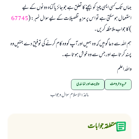
جہاں تک کسی ایسی چیز کو بیچنے کا تعلق ہے جو جائز یا گناہ دونوں کے لیے
استعمال ہو سکتی ہے تو اس پر مزید تفصیلات کے لیے سوال نمبر: (
67745
) کا جواب ملاحظہ کریں۔
ہم اللہ سے دعا گو ہیں کہ وہ ہمیں اور آپ کو وہ کام کرنے کی توفیق دے جنہیں وہ
پسند کرتا ہے اور جس سے وہ خوش ہوتا ہے۔
واللہ اعلم
خرید و فروخت
ولایت اور نمائندگی
ماخذ
:
الاسلام سوال و جواب
متعلقہ جوابات