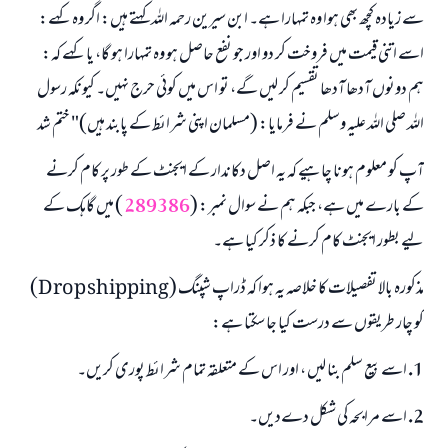
سے زیادہ کچھ بھی ہوا وہ تمہارا ہے۔ ابن سیرین رحمہ اللہ کہتے ہیں: اگر وہ کہے:
اسے اتنی قیمت میں فروخت کر دو اور جو نفع حاصل ہو وہ تمہارا ہو گا، یا کہے کہ:
ہم دونوں آدھا آدھا تقسیم کر لیں گے، تو اس میں کوئی حرج نہیں۔ کیونکہ رسول
اللہ صلی اللہ علیہ وسلم نے فرمایا: (مسلمان اپنی شرائط کے پابند ہیں)" ختم شد
آپ کو معلوم ہونا چاہیے کہ یہ اصل دکاندار کے ایجنٹ کے طور پر کام کرنے
کے بارے میں ہے، جبکہ ہم نے سوال نمبر: (
289386
) میں گاہک کے
لیے بطور ایجنٹ کام کرنے کا ذکر کیا ہے۔
مذکورہ بالا تفصیلات کا خلاصہ یہ ہوا کہ ڈراپ شپنگ (
shipping
Drop
)
کو چار طریقوں سے درست کیا جا سکتا ہے:
1. اسے بیع سلم بنا لیں ، اور اس کے متعلقہ تمام شرائط پوری کریں۔
2. اسے مرابحہ کی شکل دےدیں۔