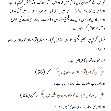
تو اس لۓ مسلمان کہ یہ لائق نہیں کہ وہ اس عظیم ھدف جو کہ قرآن کریم کا ہے
اور اس کی تلاوت کو چھوڑ کر اس میں یہ تلاش کرتا پھرے کہ اس میں کتنی نہروں
اور دریاؤں اور کون کون سے قیمتی پتھروں کا ذکر ہے ، یا پھر حیوانات کی انواع
واقسام تلاش کرتا پھرے ۔
قرآن کریم میں بعض قیمتی پتھروں کا ذکر کیا گیا ہے مثلا یاقوت اور لؤلؤ اور مرجان
وغیرہ :
اللہ سبحانہ وتعالی کا فرمان ہے :
گویا کہ وہ یاقوت اور مرجان ہیں
الرحمن ( 58 ) ۔
جواب نمبر 110845 نے نکاح ٹوٹنے سے بچایا۔
اور اللہ رب العزت نے ارشاد فرمایا ہے :
امت مسلمہ کے واسطے جوابات پیش کرنے کے لیے ہماری مدد کریں
ان دونوں میں سے لؤلؤ اور مرجان نکلتے ہیں
الرحمن ( 22 ) ۔
رسول اللہ صلی اللہ علیہ و سلم کا فرمان ہے:
نیکی کی رہنمائی کرنے والے کو بھی نیکی کرنے والے کے برابر اجر ملتا ہے۔
اور اللہ جل شانہ کے فرمان کا ترجمہ ہے :