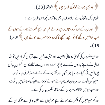
(مسلم : 1893)
وہ چھپے ہوۓ لؤلؤ کی طرح ہیں
الواقعۃ ( 23 ) ۔
اللہ تبارک وتعالی نے ارشاد فرمایا جس کا ترجمہ کچھ اس طرح ہے :
ابھی تعاون کریں
اور ان کے ارد گرد ہمیشہ رہنے والے کم سن بچے گھومتے پھرتے ہوں گے
جب تو انہیں دکھے گا تو ایسے سمجھے گا کہ وہ لؤ‎لؤ بکھرے ہوۓ ہیں
الدھر (
19 ) ۔
اوران پتھروں کی کوئ روحانی اہمیت اور حيثیت نہیں ہے قرآن کریم میں تو اللہ
تعالی نےاپنے بندوں کے لۓ جو کچھ سمندر اور اس سے نکلنے والی نعمتوں پیدا کی
ہیں انہیں ذکر کیا ہے ، یا پھر تشبیہ اور تقریب کے لۓ اسے ذکر فرمایا ، تو حور
العین کو یاقوت اور مرجان اور چھپاۓ ہو‎‎ۓ لؤلؤ سے ان کی صفائ میں یاقوت
اور سفیدی میں لؤلؤ اور مرجان کے ساتھ تشبیہ بیان کی ہے ۔
اور کم سن بچوں کو بکھرے ہوۓ سچے موتیوں سے تشیبہ دی ہے جو کہ ان کے