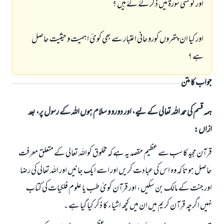
اور کونسی سورۃ میں ذکر کۓ گۓ ہیں ؟
اور کیا ان پتھروں کوروحانی اعتبار سے بھی کوئ اہمیت و حیثيت حاصل
ہے ؟
جواب کا متن
ہمہ قسم کی حمد اللہ تعالی کے لیے، اور دورو و سلام ہوں اللہ کے رسول پر، بعد
ازاں:
قرآن مجید کا سب سے عظیم مقصد یہ ہے کہ مخلوق کواللہ تعالی کے متعلق معرفت
حاصل ہوتا کہ وہ اس کی عبادت کریں اور اسے ایک جانیں اور اللہ تعالی کی رضا
اور جنت کے مالک بن سکیں ، اور قرآن کوئ طب یا علوم فلکیات کی کتاب
نہیں اگرچہ قرآن کریم میں ان میں کچھ اشیاء کا ذکر کیا گیا ہے ۔