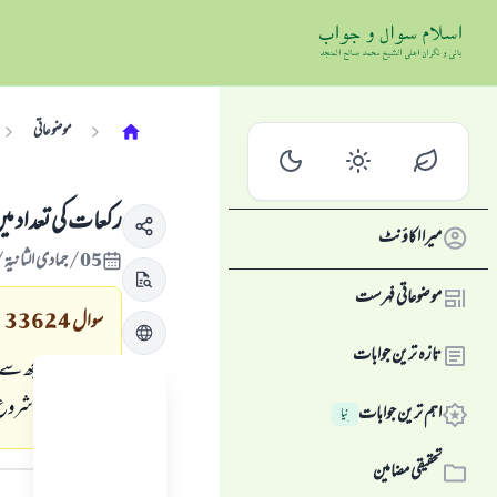
موضوعاتی
ركعات كى تعداد م
میرا اکاؤنٹ
05/جمادى الثانية/1432 , 08/مئی/2011
موضوعاتی فہرست
سوال
33624
تازہ ترین جوابات
ميں اوقات مجھ سے نما
سرے سے شروع كروں 
اہم ترین جوابات
نِیا
جواب کا متن
تحقیقی مضامین