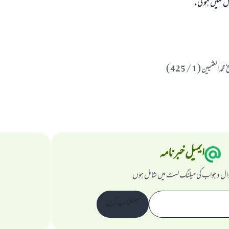
نہيں ہو گى .
لعثيمين ( 1 / 425 )
ایمیل خبرنامہ
ال و جواب کی میلنگ لسٹ میں شامل ہوں
سبسکرائب کریں