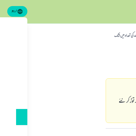
اردو
كى تعداد ميں شك
 توڑ كر نئے