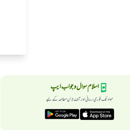
اسلام سوال و جواب ایپ
مواد تک فوری رسائی اور آف لائن مطالعہ کے لیے