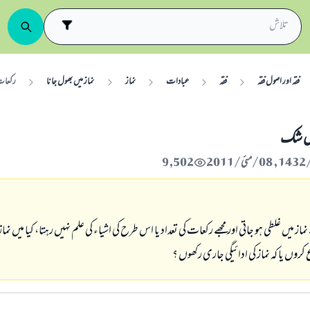
فقہ اور اصول فقہ
فقہ
عبادات
نماز
نماز میں بھول جانا
ركعات 
يں شك
9,502
ز ميں غلطى ہو جاتى اور مجھے ركعات كى تعداد يا اس طرح كى اشياء كى علم نہيں رہتا، كيا ميں نماز
يا كہ نماز كى ادائيگى جارى ركھوں ؟