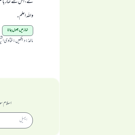
لے، اس سے نماز باطل 
واللہ اعلم .
نماز میں بھول جانا
ماخذ
:
ديكھيں: فتاوى الشيخ محمد ا
اسلام سو