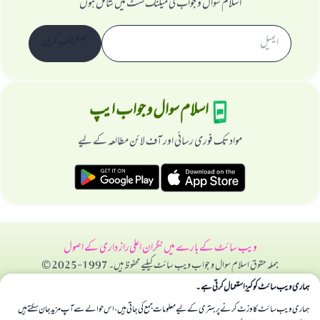
اسلام سوال و جواب کی میلنگ لسٹ میں شامل ہوں
سبسکرائب کریں
اسلام سوال و جواب ایپ
مواد تک فوری رسائی اور آف لائن مطالعہ کے لیے
ویب سائٹ کے بارے میں
نگران اعلی
راز داری کے اصول
جملہ حقوق اسلام سوال و جواب ویب سائٹ کیلیے محفوظ ہیں۔ 1997-2025 ©
ہماری ویب سائٹ کوکیز استعمال کرتی ہے۔
ہماری ویب سائٹ کا وزٹ کرنے پر بہتری کے لیے معلومات جمع کی جاتی ہیں، اس حوالے سے آپ مزید جان سکتے ہیں