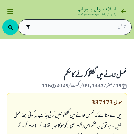
ت و پاکيزگی
غسل خانے میں گفتگو کرنے کا حکم
غسل خانے میں گفتگو کرنے کا حکم
15/صفر/1447 , 09/اگست/2025
116
سوال
337473
میں نے سنا ہے کہ غسل خانے میں گفتگو نہیں کرنی چاہیے یہ کوئی اچھا عمل
نہیں ہے تو کیا یہ حکم اس وقت بھی لاگو ہوگا جب قضائے حاجت کرتے