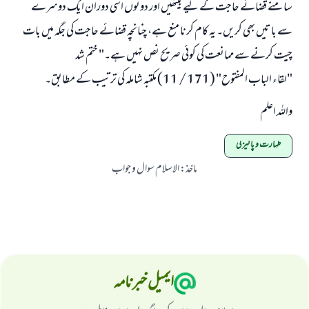
سامنے قضائے حاجت کے لیے بیٹھیں اور دونوں اسی دوران ایک دوسرے
سے باتیں بھی کریں۔ یہ کام کرنا منع ہے، چنانچہ قضائے حاجت کی جگہ میں بات
چیت کرنے سے ممانعت کی کوئی صریح نص نہیں ہے۔" ختم شد
"لقاء الباب المفتوح" (171 / 11) مکتبہ شاملہ کی ترتیب کے مطابق۔
واللہ اعلم
طہارت و پاکيزگی
ماخذ
:
الاسلام سوال و جواب
ایمیل خبرنامہ