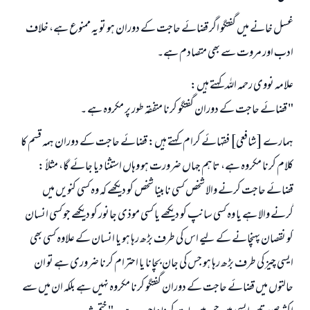
غسل خانے میں گفتگو اگر قضائے حاجت کے دوران ہو تو یہ ممنوع ہے، خلاف
ادب اور مروت سے بھی متصادم ہے۔
علامہ نووی رحمہ اللہ کہتے ہیں:
" قضائے حاجت کے دوران گفتگو کرنا متفقہ طور پر مکروہ ہے ۔
ہمارے [شافعی] فقہائے کرام کہتے ہیں: قضائے حاجت کے دوران ہمہ قسم کا
کلام کرنا مکروہ ہے، تاہم جہاں ضرورت ہو وہاں استثنا دیا جائے گا، مثلاً :
قضائے حاجت کرنے والا شخص کسی نابینا شخص کو دیکھے کہ وہ کسی کنویں میں
گرنے والا ہے یا وہ کسی سانپ کو دیکھے یا کسی موذی جانور کو دیکھے جو کسی انسان
کو نقصان پہنچانے کے لیے اس کی طرف بڑھ رہا ہو یا انسان کے علاوہ کسی بھی
جواب نمبر 110845 نے نکاح ٹوٹنے سے بچایا۔
ایسی چیز کی طرف بڑھ رہا ہو جس کی جان بچانا یا احترام کرنا ضروری ہے تو ان
امت مسلمہ کے واسطے جوابات پیش کرنے کے لیے ہماری مدد کریں
حالتوں میں قضائے حاجت کے دوران گفتگو کرنا مکروہ نہیں ہے بلکہ ان میں سے