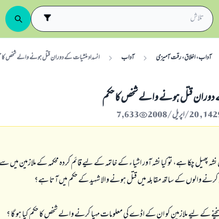
آداب، اخلاق، رقت آمیزی
آداب
انسداد منشيات كے دوران قتل ہونے والے شخص كا ح
ے دوران قتل ہونے والے شخص كا حكم
7,633
ہ پھيل چكا ہے، تو كيا نشہ آور اشياء كے خاتمہ كے ليے قائم كردہ محكمہ كے ملازمين ميں سے 
 كرنے والوں كے ساتھ مقابلہ ميں قتل ہونے والا شہيد كے حكم ميں آتا ہے؟
نے كے ليے ملازمين كو ان كے اڈے كى معلومات مہيا كرنے والے شخص كا حكم كيا ہو گا ؟