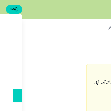
اردو
كم
نشہ آور اشياء