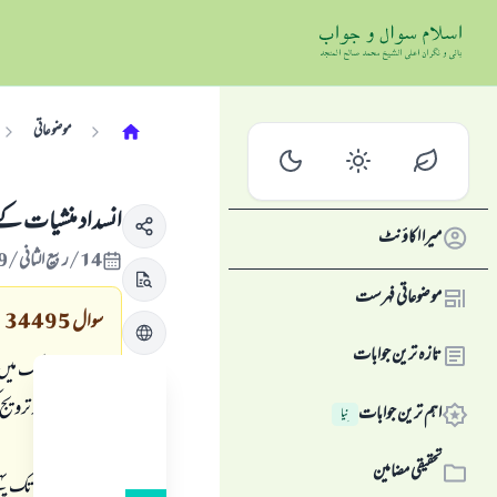
موضوعاتی
انسداد منشيات ك
میرا اکاؤنٹ
14/ربيع الثاني/1429 , 20/اپریل/2008
موضوعاتی فہرست
سوال
34495
تازہ ترین جوابات
مسلمان ممالك ميں نش
اسمگلنگ اور ترويج
اہم ترین جوابات
نِیا
تحقیقی مضامین
ان گروہوں تك پہنچ