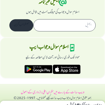
ایمیل خبرنامہ
اسلام سوال و جواب کی میلنگ لسٹ میں شامل ہوں
سبسکرائب کریں
اسلام سوال و جواب ایپ
مواد تک فوری رسائی اور آف لائن مطالعہ کے لیے
ویب سائٹ کے بارے میں
نگران اعلی
راز داری کے اصول
جملہ حقوق اسلام سوال و جواب ویب سائٹ کیلیے محفوظ ہیں۔ 1997-2025 ©