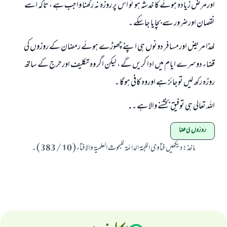
اورمرض زيادہ ہونے کا خدشہ ہو تو اس پر روزہ نہ رکھنا واجب ہے ، تاکہ اسے
رسول اللہ صلی اللہ علیہ و سلم کا فرمان ہے:
نقصان اورضرور سے بچایا جاسکے ۔
نیکی کی رہنمائی کرنے والے کو بھی نیکی کرنے والے کے برابر اجر ملتا ہے۔
لھذا مریض اورمسافر دونوں ہی اپنے چھوڑے ہوئے رمضان کے روزوں کی
(مسلم : 1893)
قضاء دوسرے ايام میں ادا کریں گے ، لیکن اگر وہ تکلیف اورحرج کے ساتھ
روزہ رکھ لیں توجائز ہے اوروہ کافی ہوگا ۔
ابھی تعاون کریں
اللہ تعالی ہی توفیق بخشنے والا ہے ۔ .
روزوں کی قضا
ماخذ
:
دیکھیں فتاوی اللجنۃ الدائمۃ للبحوث العلمیۃ والافتاء ( 10 / 383 ) ۔