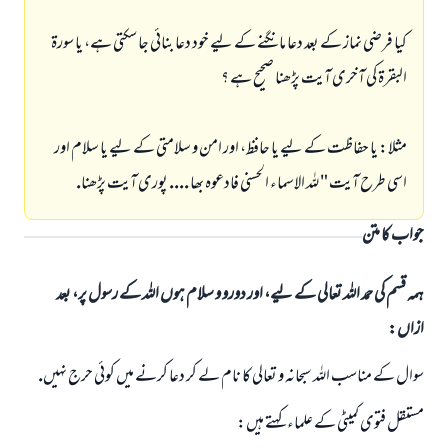
كيا فرضى نماز كے بعد دعا مانگنے كے ليے خود دعا بنائى جا سكتى ہے، يا سورۃ
البقرۃ كى آخرى آيت پڑھنا صحيح ہے ؟
مثلا: يا حفاظت كے ليے يا حافظ، اور امن و سلامتى كے ليے يا سلام اور
اسى طرح آيت " للہ الاسماء الحسنى فادعوہ بھا .... پورى آيت پڑھنا.
جواب کا متن
ہمہ قسم کی حمد اللہ تعالی کے لیے، اور دورو و سلام ہوں اللہ کے رسول پر، بعد
ازاں:
سوال كے مناسب اللہ سبحانہ و تعالى كا نام لے كر دعا كرنے ميں كوئى حرج نہيں.
مستقل فتوى كميٹى كے علماء كہتے ہيں: