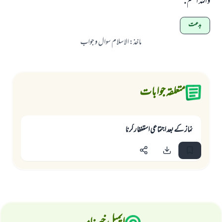
واللہ اعلم .
بدعت
ماخذ
:
الاسلام سوال و جواب
متعلقہ جوابات
نماز كے بعد اجتماعى استغفار كرنا