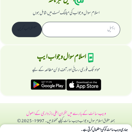
ایمیل خبرنامہ
اسلام سوال و جواب کی میلنگ لسٹ میں شامل ہوں
سبسکرائب کریں
اسلام سوال و جواب ایپ
مواد تک فوری رسائی اور آف لائن مطالعہ کے لیے
ویب سائٹ کے بارے میں
نگران اعلی
راز داری کے اصول
جملہ حقوق اسلام سوال و جواب ویب سائٹ کیلیے محفوظ ہیں۔ 1997-2025 ©
ہماری ویب سائٹ کوکیز استعمال کرتی ہے۔