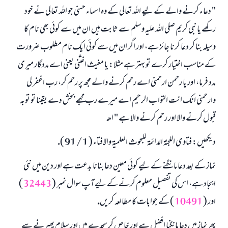
" دعاء كرنے والے كے ليے اللہ تعالى كے وہ اسماء حسنى جو اللہ تعالى نے خود
ركھے يا نبى كريم صلى اللہ عليہ وسلم سے ثابت ہيں ان ميں سے كوئى بھى نام كا
وسيلہ بنا كر دعا كرنا جائز ہے، اور اگر ان ميں سے كوئى ايك نام مطلوب ضرورت
كے مناسب اختيار كرے تو بہتر ہے مثلا: يا مغيث اغثنى يعنى اے مددگار ميرى
مدد فرما، اور يا رحمن ارحمنى اے رحم كرنے والے مجھ پر رحم كر، رب اغفر لى
وارحمنى انك انت التواب الرحيم اے ميرے رب مجھے بخش دے يقينا تو توبہ
قبول كرنے والا اور رحم كرنے والا ہے " اھـ
ديكھيں: فتاوى اللجنۃ الدائمۃ للبحوث العلميۃ والافتاء ( 1 / 91 ).
نماز كے بعد دعا مانگنے كے ليے كوئى معين دعا بنانا بدعت ہے اور دين ميں نئى
ايجاد ہے، اس كى تفصيل معلوم كرنے كے ليے آپ سوال نمبر (
32443
)
اور (
10491
) كے جوابات كا مطالعہ كريں.
پھر نماز ميں دعا مانگنا افضل ہے اور خاص كر سجدے ميں اور سلام پھيرنے سے