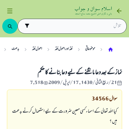
موضوعاتی
فقہ اور اصول فقہ
اصول فقہ
بدعت
نماز كے بعد دعا مانگنے كے ليے دعا بنانے كا حكم
21/ربيع الثاني/1430 , 17/اپریل/2009
7,518
سوال
34566
كيا اللہ تعالى كے اسماء كسى معين ضرورت كے ليے استعمال كرنے بدعت
ہيں ؟