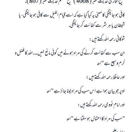
صحيح بخارى حديث نمبر ( 4008 ) صحيح مسلم حديث نمبر ( 807 ).
كافى ہو جائينگى كا معنى يہ كيا گيا ہے كہ اسے قيام الليل سے كافى ہو جائينگى، يا
شيطان يا ہر شر سے كفائت كر جائينگى.
شوكانى رحمہ اللہ كہتے ہيں:
ان سب سے كفائت كرنے كى مراد ہونے ميں كوئى مانع نہيں... اللہ كا فضل و
كرم وسيع ہے " اھـ
اور حافظ رحمہ اللہ كہتے ہيں:
اوپر جو بيان ہوا ہے اس سب كى مراد لينا جائز ہے " اھـ
اور امام نووى رحمہ اللہ كہتے ہيں:
" سب كى مراد كا احتمال ہو سكتا ہے " اھـ