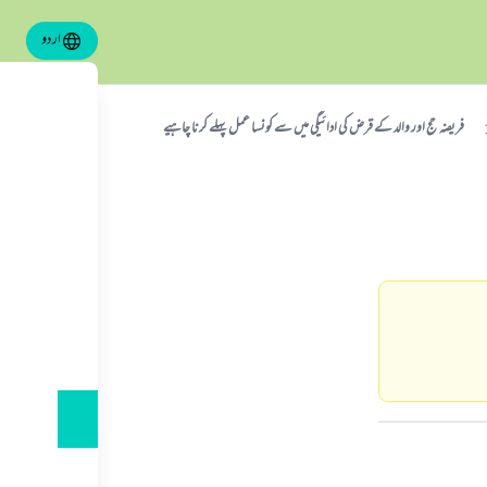
اردو
فریضہ حج اور والد کے قرض کی ادائيگي میں سے کونسا عمل پہلے کرنا چاہیے