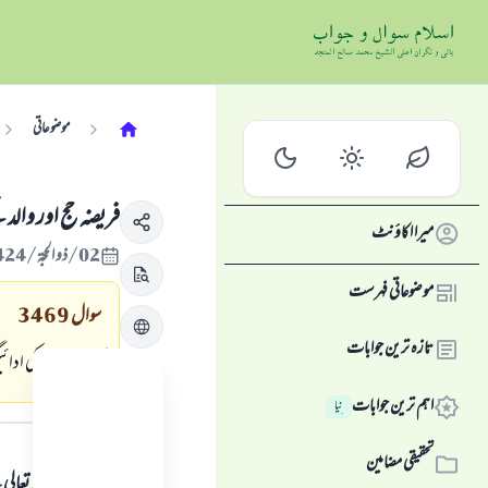
موضوعاتی
فریضہ حج اور والد
میرا اکاؤنٹ
02/ذو الحجة/1424 , 24/جنوری/2004
موضوعاتی فہرست
سوال
3469
تازہ ترین جوابات
کیا فريضہ حج کی ادائ
اہم ترین جوابات
نِیا
جواب کا متن
تحقیقی مضامین
ہمہ قسم کی حمد اللہ تع