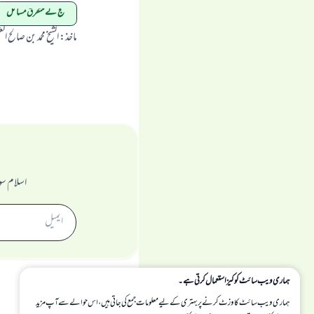
حج کے متفرق مسائل
ماخذ
:
الشيخ محمد بن صالح ال
اسلام سو
ہماری ویب سائٹ کوکیز استعمال کرتی ہے۔
ہماری ویب سائٹ کا وزٹ کرنے پر بہتری کے لیے معلومات جمع کی جاتی ہیں، اس حوالے سے آپ مزید