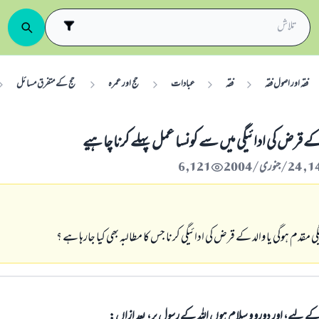
فقہ اور اصول فقہ
فقہ
عبادات
حج اور عمرہ
حج کے متفرق مسائل
 کے قرض کی ادائيگي میں سے کونسا عمل پہلے کرنا چاہیے
6,121
يگي مقدم ہوگي یا والد کے قرض کی ادائيگي کرنا جس کا مطالبہ بھی کیا جارہا ہے ؟
الی کے لیے، اور دورو و سلام ہوں اللہ کے رسول پر، بعد ازاں: