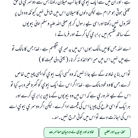
ہے ، اور ان ميں سےايك بيوي كا جانب ميلان ركھنا جس سے دوسري كي حق
ابھی تعاون کریں
تلفي ہوتي ہو حرام ہے ليكن دلوں كا ميلان اس ميں شامل نہيں كيونكہ وہ دل پر
كنٹرول نہيں ركھتا اوراسي ليے رسول كريم صلي اللہ عليہ وسلم اپني بيويوں
كےساتھ تقسيم ميں برابري كيا كرتے اور فرماتے:
اے اللہ جس كا ميں مالك ہوں اس ميں يہ ميري تقيسم ہے ، لھذا جس كا مالك تو
ہےميں نہيں اس ميں ميرا مؤاخذہ نہ كرنا . ( يعني دلي محبت كا )
تواس بنا پر خاوند كےليے جائز نہيں كہ وہ كسي ايك بيوي كوايسي چيز ميں خاص
كرے جس كا وہ خود مالك ہے ، لھذا اگر اس نے ايك بيوي كو گھروغيرہ ہبہ كيا تو
اس كےليے ضروري ہے كہ اس ميں وہ بيويوں كےمابين برابري كرے اور
ہرايك كو اسي طرح كي چيزيا اس كي قيمت ادا كرے ، ليكن اگر دوسري بيوي اسے
اس كي اجازت دے تو اس ميں كوئي حرج نہيں . اھ .
تحفہ، ہدیہ اور عطیہ
خاوند اور بیوی کے درمیان معاشرت