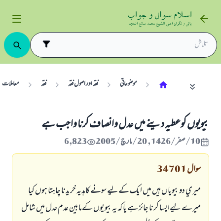
موضوعاتی
فقہ اور اصول فقہ
فقہ
معاملات
بيويوں كوعطيہ دينے ميں عدل وانصاف كرنا واجب ہے
10/صفر/1426 , 20/مارچ/2005
6,823
سوال
34701
ميري دو بيوياں ہيں ميں ايك كےليے سونے كاہديہ خريدنا چاہتا ہوں كيا
ميرے ليےايسا كرنا جائز ہے يا كہ يہ بيويوں كےمابين عدم عدل ميں شامل