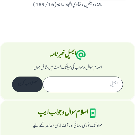
ماخذ
:
ديكھيں : فتاوي اللجنۃ الدائمۃ ( 16 / 189 )
ایمیل خبرنامہ
اسلام سوال و جواب کی میلنگ لسٹ میں شامل ہوں
سبسکرائب کریں
اسلام سوال و جواب ایپ
مواد تک فوری رسائی اور آف لائن مطالعہ کے لیے