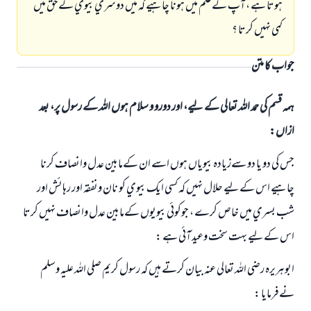
ہوتا ہے ، آپ كےعلم ميں ہونا چاہيے كہ ميں دوسري بيوي كےحق ميں
كمي نہيں كرتا ؟
جواب کا متن
ہمہ قسم کی حمد اللہ تعالی کے لیے، اور دورو و سلام ہوں اللہ کے رسول پر، بعد
ازاں:
جس كي دو يا دو سےزيادہ بيوياں ہوں اسے ان كےمابين عدل وانصاف كرنا
چاہيے اس كےليے حلال نہيں كہ كسي ايك بيوي كو نان ونفقہ اور رہائش اور
شب بسري ميں خاص كرے ، جوكوئي بيويوں كےمابين عدل وانصاف نہيں كرتا
اس كےليے بہت سخت وعيد آئي ہے :
ابوہريرہ رضي اللہ تعالي عنہ بيان كرتے ہيں كہ رسول كريم صلي اللہ عليہ وسلم
نےفرمايا :