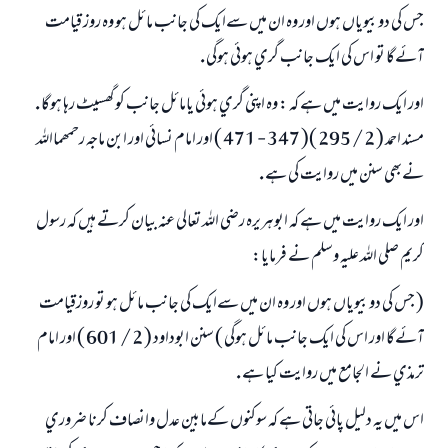
جس كي دو بيوياں ہوں اور وہ ان ميں سےايك كي جانب مائل ہو وہ روز قيامت
آئےگا تو اس كي ايك جانب گري ہوئي ہوگي .
اور ايك روايت ميں ہے كہ : وہ اپني گري ہوئي يامائل جانب كو گھسيٹ رہا ہوگا .
مسند احمد ( 2 / 295 )( 347 - 471 ) اور امام نسائي اور ابن ماجہ رحمھمااللہ
نےبھي سنن ميں روايت كي ہے .
اور ايك روايت ميں ہے كہ ابوہريرہ رضي اللہ تعالي عنہ بيان كرتے ہيں كہ رسول
جواب نمبر 110845 نے نکاح ٹوٹنے سے بچایا۔
كريم صلي اللہ عليہ وسلم نے فرمايا:
امت مسلمہ کے واسطے جوابات پیش کرنے کے لیے ہماری مدد کریں
( جس كي دو بيوياں ہوں اور وہ ان ميں سےايك كي جانب مائل ہو تو روزقيامت
آئےگا اور اس كي ايك جانب مائل ہوگي ) سنن ابوداود ( 2 / 601 ) اور امام
رسول اللہ صلی اللہ علیہ و سلم کا فرمان ہے:
نیکی کی رہنمائی کرنے والے کو بھی نیکی کرنے والے کے برابر اجر ملتا ہے۔
ترمذي نے الجامع ميں روايت كيا ہے .
(مسلم : 1893)
اس ميں يہ دليل پائي جاتي ہے كہ سوكنوں كےمابين عدل وانصاف كرنا ضروري