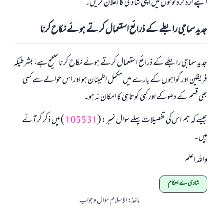
اپنے ارد گرد لوگوں میں اپنی شادی کا اعلان کریں۔
جدید سماجی رابطے کے ذرائع استعمال کرتے ہوئے نکاح کرنا
جدید سماجی رابطے کے ذرائع استعمال کرتے ہوئے نکاح کرنا صحیح ہے، بشرطیکہ
فریقین اور گواہوں کے بارے میں مکمل اطمینان ہو اور اس حوالے سے کسی
بھی قسم کے دھوکے اور کمی کوتاہی کا امکان نہ ہو۔
جیسے کہ ہم اس کی تفصیلات پہلے سوال نمبر: (
105531
) میں ذکر کر آئے
ہیں۔
واللہ اعلم
شادی کے احکام
ماخذ
:
الاسلام سوال و جواب