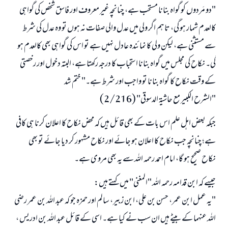
"دو مَردوں کو گواہ بنانا مستحب ہے، چنانچہ غیر معروف اور فاسق شخص کی گواہی
کالعدم شمار ہو گی، تاہم اگر ولی میں عدل والی صفات نہ ہوں تو وہ عدل کی شرط
سے مستثنی ہے، لیکن ولی کا نمائندہ عادل نہیں ہے تو اس کی گواہی بھی کالعدم ہو
جواب نمبر 110845 نے نکاح ٹوٹنے سے بچایا۔
گی۔ نکاح کی مجلس میں گواہ بنانا استحباب کا درجہ رکھتا ہے، البتہ دخول اور رخصتی
امت مسلمہ کے واسطے جوابات پیش کرنے کے لیے ہماری مدد کریں
کے وقت نکاح کا گواہ بنانا تو واجب اور شرط ہے۔" ختم شد
رسول اللہ صلی اللہ علیہ و سلم کا فرمان ہے:
"الشرح الكبير مع حاشية الدسوقي" (2/216)
نیکی کی رہنمائی کرنے والے کو بھی نیکی کرنے والے کے برابر اجر ملتا ہے۔
جبکہ بعض اہل علم اس بات کے بھی قائل ہیں کہ محض نکاح کا اعلان کرنا ہی کافی
(مسلم : 1893)
ہے؛ چنانچہ جب نکاح کا اعلان ہو جائے اور نکاح مشہور کر دیا جائے تو بھی
نکاح صحیح ہو گا، امام احمد رحمہ اللہ سے یہ بھی مروی ہے۔
ابھی تعاون کریں
جیسے کہ ابن قدامہ رحمہ اللہ "المغنی" میں کہتے ہیں:
"یہ عمل ابن عمر، حسن بن علی، ابن زبیر، سالم اور حمزہ جو کہ عبد اللہ بن عمر رضی
اللہ عنہما کے بیٹے ہیں ان سب نے کیا ہے۔ اسی کے قائل عبد اللہ بن ادریس ،