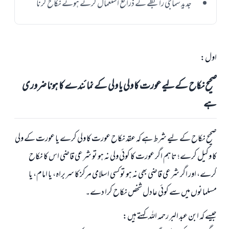
جدید سماجی رابطے کے ذرائع استعمال کرتے ہوئے نکاح کرنا
اول:
صحیح نکاح کے لیے عورت کا ولی یا ولی کے نمائندے کا ہونا ضروری
ہے
صحیح نکاح کے لیے شرط ہے کہ عقد نکاح عورت کا ولی کرے یا عورت کے ولی
کا وکیل کرے؛ تاہم اگر عورت کا کوئی ولی نہ ہو تو شرعی قاضی اس کا نکاح
کرے، اور اگر شرعی قاضی بھی نہ ہو تو کسی اسلامی مرکز کا سربراہ، یا امام، یا
مسلمانوں میں سے کوئی عادل شخص نکاح کرا دے۔
جیسے کہ ابن عبد البر رحمہ اللہ کہتے ہیں: