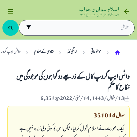
موضوعاتی
خانگی فقہ
شادی کے احکام
واٹس ایپ گروپ کا
واٹس ایپ گروپ کال کے ذریعے دو گواہوں کی موجودگی میں
نکاح کا حکم
13/شوال/1443 , 14/مئی/2022
6,351
سوال
351014
ایک عورت نے اسلام قبول کر لیا، لیکن اس کا کوئی ولی زندہ نہیں ہے