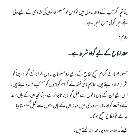
چنانچہ اگر آپ کے والد عادل ہیں تو اس نو مسلم خاتون کی شادی کے لیے ولی
بننے میں کوئی حرج نہیں ہے۔
دوم:
عقد نکاح کے لیے گواہ شرط ہے۔
جمہور علمائے کرام صحیح نکاح کے لیے دو مسلمان عادل افراد کے گواہ بننے کو
شرط قرار دیتے ہیں، تاہم مالکی فقہائے کرام گواہوں کو مستحب قرار دیتے ہیں،
اس لیے ان کے ہاں دخول سے قبل گواہ بنانا جائز ہے، چنانچہ ان کے ہاں عقد
کے وقت گواہ بنانا ضروری نہیں ؛ لہذا ان کے ہاں دخول سے قبل گواہ بنا لیا
جائے تو نکاح صحیح ہو گا۔
جیسے کہ علامہ دردیر رحمہ اللہ کہتے ہیں: