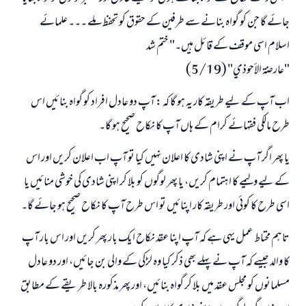
جائے گا جن کو گواہ بنانے سے طرفین کے حقوق کو تحفظ ملے ۔۔۔ علمائے
اسلام اسی موقف کے قائل ہیں۔" ختم شد
"عارضة الأحوذي" (5/19)
اب آپ کے لیے طریقہ کار یہ ہو گا کہ : آپ دو عادل افراد کو گواہ بنائیں اس
طرح مالکی فقہائے کرام کے ہاں آپ کا نکاح صحیح ہو گا۔
یا پھر اگر آپ نے اپنی شادی کا اعلان نہیں کیا تو آپ اب اعلان کریں اور اس
کے لیے ولیمے کا اہتمام کریں، یا پھر لوگوں کو بلا کر اپنی شادی کی خوشی منائیں یا
اسی طرح کا کوئی اور طریقہ کار اپنائیں تو اس طرح آپ کا نکاح صحیح ہو جائے گا۔
تاہم محتاط عمل یہی ہے کہ آپ اپنا عقد نکاح ایک بار پھر کریں اور اس بار آپ
کا والد جیسے کہ آپ نے پہلے بھی ذکر کیا وہ لڑکی کے والی بن جائیں، اور دو عادل
مسلمانوں کو مجلس عقد میں بلا کر گواہ بنائیں، اور پھر مذکورہ بالا طریقے کے مطابق