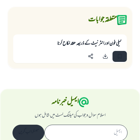
متعلقہ جوابات
ٹيلى فون اور انٹرنيٹ كے ذريعہ عقد نكاح كرنا
ایمیل خبرنامہ
اسلام سوال و جواب کی میلنگ لسٹ میں شامل ہوں
سبسکرائب کریں