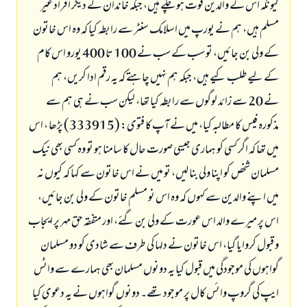
کیونکہ اس کے والدین فوت ہو چکے ہیں، جبکہ خاندان کے دیگر افراد غیر
مسلم ہیں، ہم نے یورپ میں اسلامک سنٹر سے رابطہ کیا کہ وہ اس خاتون
کے ولی بن جائیں، تو سب کے سب نے 100 تا 400 یورو اس کام
کے لیے طلب کیے ہیں، جبکہ ہم نہیں چاہتے کہ یہ رقم ادا کریں، ہم
نے 20 سے زائد لوگوں سے رابطہ کیا تھا، لیکن سب نے ہی ہم سے
مذکورہ فیس کا مطالبہ کیا، میں نے آپ کا فتوی: (333915) پڑھا ، اس
میں تھا کہ اگر کسی کو ہماری جیسی صورت حال کا سامنا ہو تو وہ کسی بھی نیک
مسلمان شخص کو اپنا ولی بنا لیں، تو میں نے اس خاتون سے کہا کہ کیوں نہ
میں اپنے والدین سے کہوں کہ وہ اس نو مسلم خاتون کے ولی بن جائیں،
اس پر میرے والد اس عورت کے ولی بن گئے، اور متفقہ حق مہر پر ایجاب
و قبول کروایا گیا، اس خاتون نے دلہا کی طرف سے شادی کو دو مسلمان
گواہوں کی موجودگی میں قبول کیا یہ دونوں مسلمان بھی ہمارے سے واٹس
ایپ کی گروپ وائس کال پر موجود تھے۔ دونوں گواہوں نے یہ دعوی کیا