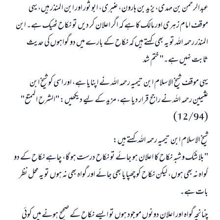
عبدالرحمن بن مہدی، یزید بن ہارون، عنبری، ابو ثور اور ابن المنذر ہیں، یہی
موقف امام زہری اور مالک کا ہے کہ اگر اعلان کر دیں تو نکاح ٹھیک ہے۔ ابن
المنذر رحمہ اللہ تو یہ بھی کہتے ہیں کہ نکاح کے بارے میں دو گواہوں کی حدیث
ثابت نہیں ہے۔" ختم شد
یہی موقف شیخ الاسلام ابن تیمیہ رحمہ اللہ نے اپنایا ہے، اور اسی کو شیخ ابن
عثیمین رحمہ اللہ نے راجح قرار دیا ہے، مزید کے لیے دیکھیں: "الشرح الممتع"
(12/94)
شیخ الاسلام ابن تیمیہ رحمہ اللہ کہتے ہیں:
"بلا شک و شبہ نکاح کا اعلان ہو جائے تو نکاح درست ہو گا، چاہے نکاح کے دو
گواہ نہ بھی ہوں، لیکن نکاح کو چھپایا بھی جائے اور گواہ بھی نہ ہوں تو یہ محل نظر
بات ہے۔
چنانچہ گواہ اور اعلان دونوں موجود ہوں تو ایسے نکاح کے صحیح ہونے میں کوئی