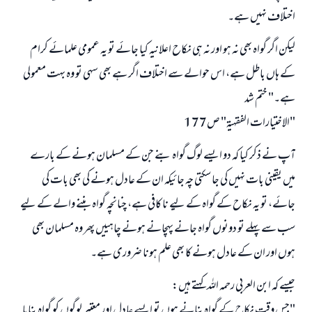
اختلاف نہیں ہے۔
لیکن اگر گواہ بھی نہ ہو اور نہ ہی نکاح اعلانیہ کیا جائے تو یہ عمومی علمائے کرام
کے ہاں باطل ہے، اس حوالے سے اختلاف اگر ہے بھی سہی تو وہ بہت معمولی
ہے۔" ختم شد
"الاختيارات الفقهية" ص177
آپ نے ذکر کیا کہ دو ایسے لوگ گواہ بنے جن کے مسلمان ہونے کے بارے
میں یقینی بات نہیں کی جا سکتی چہ جائیکہ ان کے عادل ہونے کی بھی بات کی
جائے، تو یہ نکاح کے گواہ کے لیے نا کافی ہے، چنانچہ گواہ بننے والے کے لیے
سب سے پہلے تو دونوں گواہ جانے پہچانے ہونے چاہییں پھر وہ مسلمان بھی
ہوں اور ان کے عادل ہونے کا بھی علم ہونا ضروری ہے۔
جیسے کہ ابن العربی رحمہ اللہ کہتے ہیں:
"جس وقت نکاح کے گواہ بنانے ہوں تو ایسے عادل اور معتبر لوگوں کو گواہ بنایا