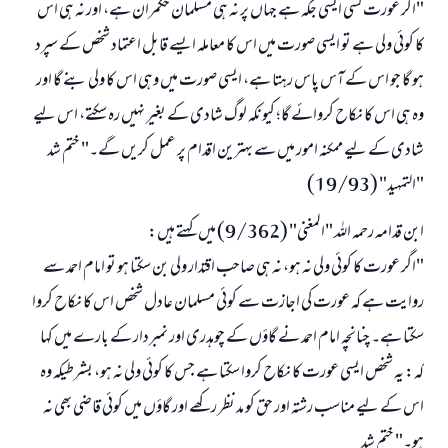
"اگر عورت کسی ایسی جگہ ہے جہاں پر نہ ہی مسلمان حکمران ہے، اور نہ ہی اس
کا کوئی ولی ہے تو ایسی صورت میں اس کا معاملہ ایسے قابل اعتماد شخص کے سپرد
ہو گا جو اس کے آس پاس رہتا ہے، ایسی صورت میں وہی اس کا ولی بنے گا اور
وہ ہی اس کا نکاح کروائے گا؛ کیونکہ لوگ شادی کے بغیر نہیں رہ سکتے، اس لیے
شادی کے لیے ممکنہ امور میں سے بہترین اقدام پر عمل کریں گے۔" ختم شد
"التمهيد" (19/93)
ابن قدامہ رحمہ اللہ "المغنی" (9/362) میں کہتے ہیں:
"اگر عورت کا کوئی ولی نہ ہو، نہ ہی صاحب اقتدار ولی بن سکتا ہو تو امام احمد سے
روایت ہے کہ عورت کی اجازت سے کوئی مسلمان عادل شخص اس کا نکاح کروا
سکتا ہے۔ چنانچہ امام احمد نے گاؤں کے چوہدری اور نمبردار کے بارے میں کہا
کہ: یہ شخص ایسی عورت کا نکاح کروا سکتا ہے جس کا کوئی ولی نہ ہو، بشرطیکہ وہ
اس کے لیے مناسب رشتہ اور حق کو مد نظر رکھے اور گاؤں میں کوئی قاضی بھی نہ
ہو۔" ختم شد