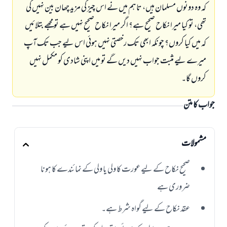
کہ وہ دونوں مسلمان ہیں، تاہم میں نے اس چیز کی مزید چھان بین نہیں کی
تھی، تو کیا میرا نکاح صحیح ہے؟ اگر میرا نکاح صحیح نہیں ہے تو مجھے بتلائیں
کہ میں کیا کروں؟ چونکہ ابھی تک رخصتی نہیں ہوئی اس لیے جب تک آپ
میرے لیے مثبت جواب نہیں دیں گے تو میں اپنی شادی کو مکمل نہیں
کروں گا۔
جواب کا متن
مشمولات
صحیح نکاح کے لیے عورت کا ولی یا ولی کے نمائندے کا ہونا
ضروری ہے
عقد نکاح کے لیے گواہ شرط ہے۔