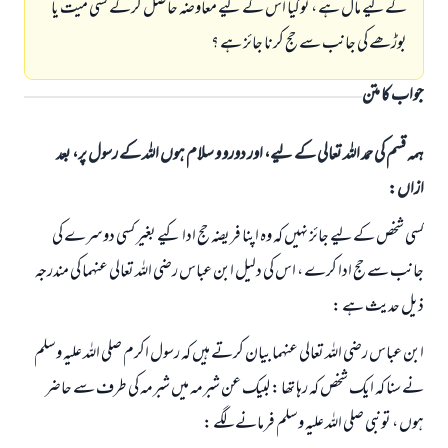
کےلیے مال ہے ، توکیا اس کے لیے معاوضہ حاصل کرکے کسی میت یا
بوڑھے کی جانب سے حج کرنا جائز ہے ؟
جواب کا متن
ہمہ قسم کی حمد اللہ تعالی کے لیے، اور دورو و سلام ہوں اللہ کے رسول پر، بعد
ازاں:
کسی شخص کےلیے جائز نہيں کہ وہ اپنا فریضہ حج ادا کیے بغیر کسی دوسرے کی
جانب سے حج ادا کرے ، اس کی دلیل ابن عباس رضي اللہ تعالی عنہما کی مندرجہ
ذیل حدیث ہے :
ابن عباس رضي اللہ تعالی عنہما بیان کرتے ہیں کہ رسول اکرم صلی اللہ علیہ وسلم
جواب نمبر 110845 نے نکاح ٹوٹنے سے بچایا۔
نے سنا کہ ایک شخص کہ رہا تھا : لبیک عن شبرمہ میں شبرمہ کی طرف سے حاضر
ہوں ، تونبی صلی اللہ علیہ وسلم فرمانے لگے :
امت مسلمہ کے واسطے جوابات پیش کرنے کے لیے ہماری مدد کریں