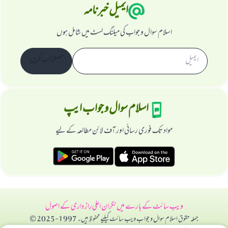
ایمیل خبرنامہ
اسلام سوال و جواب کی میلنگ لسٹ میں شامل ہوں
سبسکرائب کریں
اسلام سوال و جواب ایپ
مواد تک فوری رسائی اور آف لائن مطالعہ کے لیے
ویب سائٹ کے بارے میں
نگران اعلی
راز داری کے اصول
جملہ حقوق اسلام سوال و جواب ویب سائٹ کیلیے محفوظ ہیں۔ 1997-2025 ©