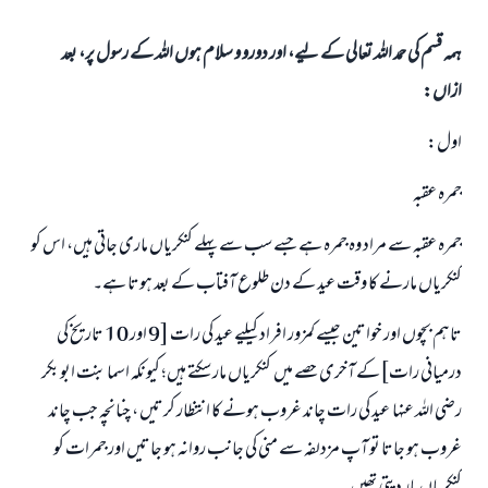
ہمہ قسم کی حمد اللہ تعالی کے لیے، اور دورو و سلام ہوں اللہ کے رسول پر، بعد
ازاں:
اول:
جمرہ عقبہ
جمرہ عقبہ سے مراد وہ جمرہ ہے جسے سب سے پہلے کنکریاں ماری جاتی ہیں، اس کو
کنکریاں مارنے کا وقت عید کے دن طلوع آفتاب کے بعد ہوتا ہے۔
تاہم بچوں اور خواتین جیسے کمزور افراد کیلیے عید کی رات [9 اور 10 تاریخ کی
درمیانی رات]کے آخری حصے میں کنکریاں مار سکتے ہیں؛ کیونکہ اسما بنت ابو بکر
رضی اللہ عنہا عید کی رات چاند غروب ہونے کا انتظار کرتیں ، چنانچہ جب چاند
غروب ہو جاتا تو آپ مزدلفہ سے منی کی جانب روانہ ہو جاتیں اور جمرات کو