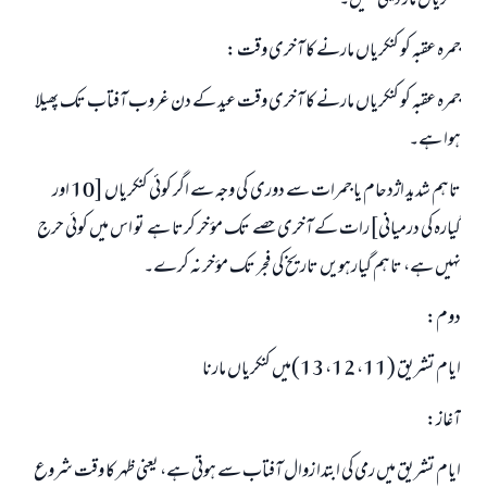
کنکریاں مار دیتی تھیں۔
جمرہ عقبہ کو کنکریاں مارنے کا آخری وقت :
جمرہ عقبہ کو کنکریاں مارنے کا آخری وقت عید کے دن غروب آفتاب تک پھیلا
ہوا ہے۔
تاہم شدید اژدحام یا جمرات سے دوری کی وجہ سے اگر کوئی کنکریاں [10 اور
گیارہ کی درمیانی]رات کے آخری حصے تک مؤخر کرتا ہے تو اس میں کوئی حرج
نہیں ہے، تاہم گیارہویں تاریخ کی فجر تک مؤخر نہ کرے۔
دوم:
ایام تشریق (11، 12، 13)میں کنکریاں مارنا
آغاز:
ایام تشریق میں رمی کی ابتدا زوال آفتاب سے ہوتی ہے، یعنی ظہر کا وقت شروع