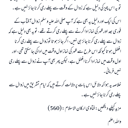
تو یہ اس چیز کی دلیل ہے کہ زوال کے وقت سے پہلے رمی کرنا جائز نہیں ہے۔
اس کی ایک اور دلیل یہ بھی ہے کہ آپ صلی اللہ علیہ و سلم زوال آفتاب کے
فوری بعد اور ظہر کی نماز ادا کرنے سے پہلے رمی کرتے تھے، تو یہ بھی دلیل ہے کہ
زوال سے پہلے رمی کرنا جائز ہی نہیں، اگر جائز ہوتا تو زوال سے پہلے رمی کرنا
افضل ہوتا کیونکہ اس طرح سے ظہر کی نماز اول وقت میں ادا کی جا سکتی تھی، اور
اول وقت میں نماز ادا کرنا افضل ہے، لیکن پھر بھی آپ نے زوال سے پہلے رمی
نہیں فرمائی۔
خلاصہ یہ ہوا کہ دلائل اس بات پر دلالت کرتے ہیں کہ ایام تشریق میں زوال سے
پہلے رمی کرنا جائز نہیں ہے۔
مزید کیلیے دیکھیں: فتاوی ارکان الاسلام : (560)
واللہ اعلم