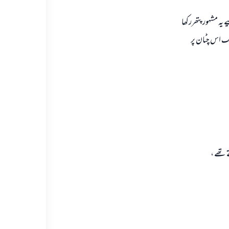
یہ مشہور پتھررکھا
ے نشانات اسلام کی ابتدا تک اس چٹان پر
تھے ،