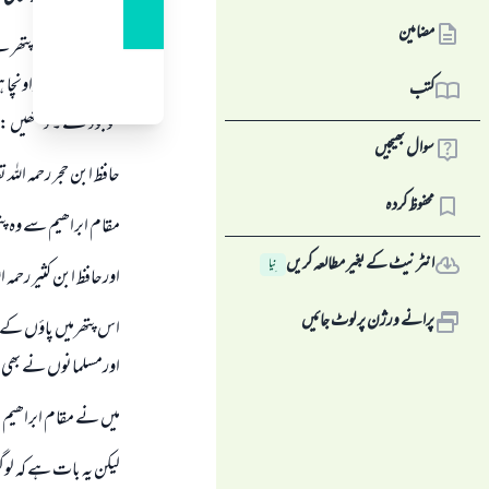
مضامین
مقام ابراھیم وہ پتھر 
کتب
موجود تھے ۔ دیکھیں : البدایۃ و
سوال بھیجیں
حافظ ابن حجر رحمہ اللہ ت
محفوظ کردہ
مقام ابراھیم سے وہ پت
انٹرنیٹ کے بغیر مطالعہ کریں
نِیا
اورحافظ ابن کثير رحمہ ا
پرانے ورژن پر لوٹ جائیں
اس پتھرمیں پاؤں کے
اورمسلمانوں نے بھی یہ نشانات پا‎ۓ ، جس طرح کہ انس بن مالک ر
میں نے مقام ابراھیم د
لیکن یہ بات ہے کہ ل