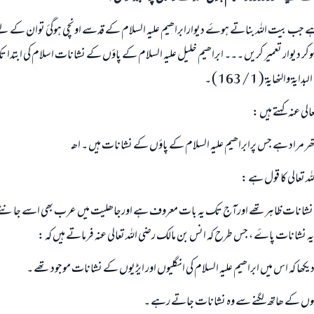
ہے جب بیت اللہ بناتے ہوۓ دیوارابراھیم علیہ السلام کے قدسے اونچی ہوگئ توان کے لیے 
گيا تاکہ وہ اس پراونچا ہوکر دیوار تعمیر کریں ۔۔۔ ابراھیم خلیل علیہ السلام کے پا‎ؤں ک
النھايۃ ( 1 / 163 ) ۔
عالی عنہ کہتے ہیں :
ھر مراد ہے جس پرابراھیم علیہ السلام کے پاؤں کے نشانات ہیں ۔ اھـ
للہ تعالی کا قول ہے :
نشانات ظاہرتھے اورآج تک یہ بات معروف ہے اورجاھلیت میں عرب بھی اسے جانتے 
ضی اللہ تعالی عنہ فرماتے ہیں کہ :
یکھا کہ اس میں ابراھیم علیہ السلام کی انگلیوں اور ايڑیوں کے نشانات موجود تھے ۔
جواب نمبر 110845 نے نکاح ٹوٹنے سے بچایا۔
وگوں کے ھاتھ لگنے سے وہ نشانات جاتے رہے ۔