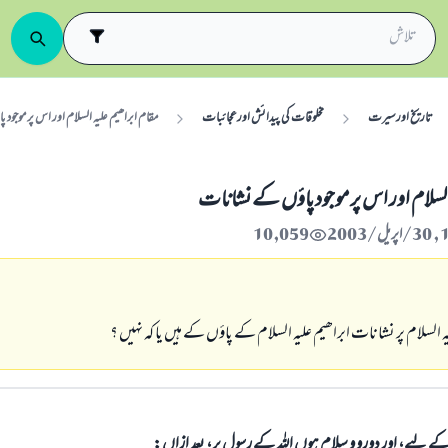
تاریخ اورسیرت
مخلوقات کی پیدائش اورعجائبات
مقام ابراھیم علیہ السلام اور اس پر موجود پا‎ؤں کے نشانات
اور اس پر موجود پا‎ؤں کے نشانات
10,059
ہ السلام پر نشانات ابراھیم علیہ السلام کے پاؤں کے ہیں یا کہ نہیں ؟
الی کے لیے، اور دورو و سلام ہوں اللہ کے رسول پر، بعد ازاں: