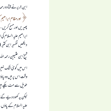
ابن جریرنے قتادہ رحمہ 
اورمقام ابراھیم کو
پھیریں اورمسح کریں ،
ابراھیم علیہ السلام 
دیکھیں تفسیر ابن کثیر ( 1 / 117 ) 
شيخ ابن عثیمین رحمہ اللہ
اس میں کوئ شک نہیں ک
طویل سے مٹ چکے ہی
لیکن یہ کھود دیے گۓ ی
علیہ السلام کے پاؤں 