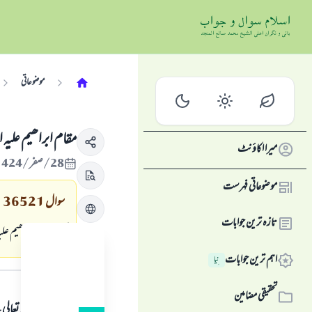
موضوعاتی
مقام ابراھیم علیہ السلام 
میرا اکاؤنٹ
28/صفر/1424 , 30/اپریل/2003
موضوعاتی فہرست
سوال
36521
تازہ ترین جوابات
کیامقام ابراھیم علی
اہم ترین جوابات
نِیا
جواب کا متن
تحقیقی مضامین
ہمہ قسم کی حمد اللہ تع